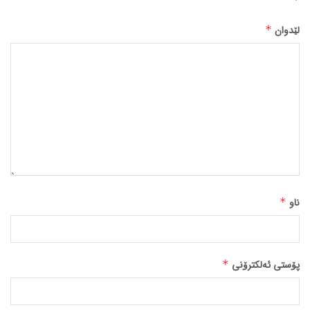
لێدوان
*
ناو
*
پۆستی ئەلکترۆنی
*