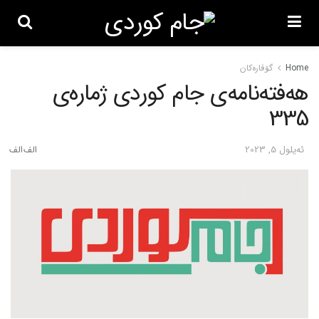
Home
گۆڤاره‌کان
هەفتەنامەی جام کوردی ژمارەی
335
ئه‌یلول 5, 2023