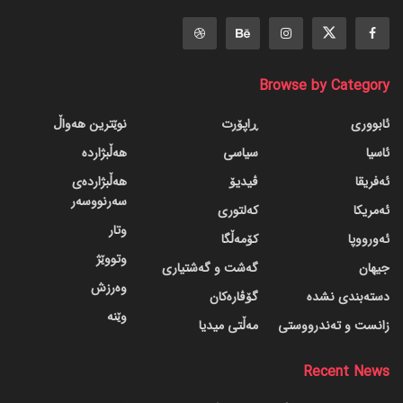
Browse by Category
ئابووری
ڕاپۆرت
نوێترین هەواڵ
ئاسیا
سیاسی
هەڵبژاردە
ئەفریقا
ڤیدیۆ
هەڵبژاردەی
سەرنووسەر
ئەمریکا
کەلتوری
وتار
ئەورووپا
کۆمەڵگا
وتووێژ
جیهان
گه‌شت و گه‌شتیاری
وەرزش
دسته‌بندی نشده
گۆڤاره‌کان
وێنە
زانست و تەندرووستی
مەڵتی میدیا
Recent News