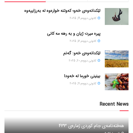
لێکدانەوەی خەو؛ کەوتنە خوارەوە لە بەرزاییەوە
كانونی دووه‌م 19, 2025
پیره میرد؛ ژیان و به رهه مه کانی
كانونی دووه‌م 16, 2025
لێکدانەوەی خەو: گەنم
كانونی دووه‌م 20, 2025
بینینی خورما لە خەودا
كانونی دووه‌م 21, 2025
Recent News
هەفتەنامەی جام کوردی ژمارەی 433