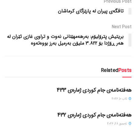
Previous Post
تاڤگەی پیران لە پارێزگای کرماشان
Next Post
بریتیش پترۆلیۆم: بەرهەمهێنانی نەوت و تراوی غازی ئێران لە
هەر ڕۆژدا بۆ 3.822 ملیۆن بەرمیل بەرز بووەتەوە
Related
Posts
گۆڤاره‌کان
هەفتەنامەی جام کوردی ژمارەی 433
ئاب 10, 2026
گۆڤاره‌کان
هەفتەنامەی جام کوردی ژمارەی 432
ته‌مموز 28, 2026
گۆڤاره‌کان