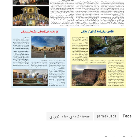
Tags:
jamekurdi
هەفتەنامەی جام کوردی