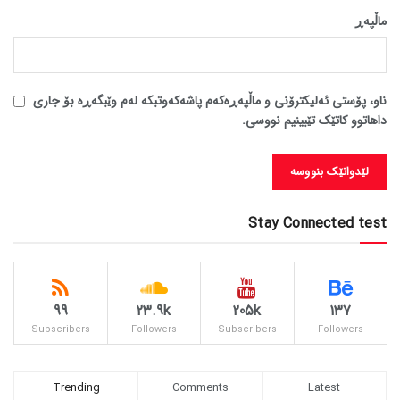
ماڵپه‌ڕ
ناو، پۆستی ئەلیکترۆنی و ماڵپەڕەکەم پاشەکەوتبکە لەم وێبگەڕە بۆ جاری
داهاتوو کاتێک تێبینیم نووسی.
Stay Connected test
99
23.9k
205k
137
Subscribers
Followers
Subscribers
Followers
Trending
Comments
Latest