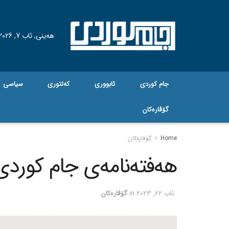
هه‌ینی, ئاب 7, 2026
جام کوردی
ئابووری
کەلتوری
سیاسی
گۆڤاره‌کان
Home
گۆڤاره‌کان
هەفتەنامەی جام کوردی ژم
ئاب 22, 2023
in
گۆڤاره‌کان