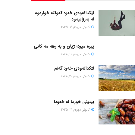
لێکدانەوەی خەو؛ کەوتنە خوارەوە
لە بەرزاییەوە
كانونی دووه‌م 19, 2025
پیره میرد؛ ژیان و به رهه مه کانی
كانونی دووه‌م 16, 2025
لێکدانەوەی خەو: گەنم
كانونی دووه‌م 20, 2025
بینینی خورما لە خەودا
كانونی دووه‌م 21, 2025