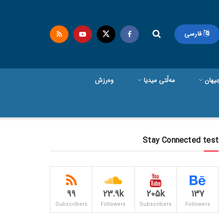
فارسی
یهان
مەڵتی میدیا
وەرزش
Stay Connected test
99
23.9k
205k
137
Subscribers
Followers
Subscribers
Followers