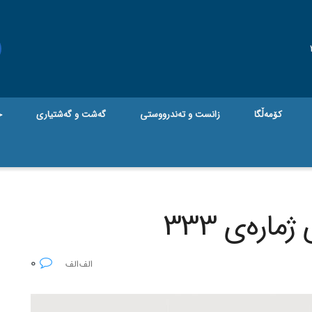
کۆمەڵگا
زانست و تەندرووستی
گه‌شت و گه‌شتیاری
ج
ارەی 333
0