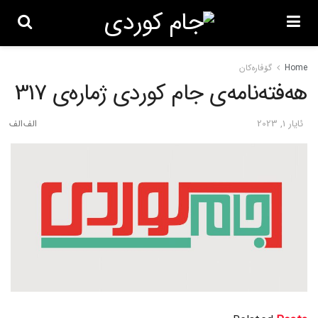
Home
گۆڤاره‌کان
هەفتەنامەی جام کوردی ژمارەی 317
ئایار 1, 2023