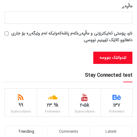
ماڵپه‌ڕ
ناو، پۆستی ئەلیکترۆنی و ماڵپەڕەکەم پاشەکەوتبکە لەم وێبگەڕە بۆ جاری
داهاتوو کاتێک تێبینیم نووسی.
Stay Connected test
99
23.9k
205k
137
Subscribers
Followers
Subscribers
Followers
Trending
Comments
Latest