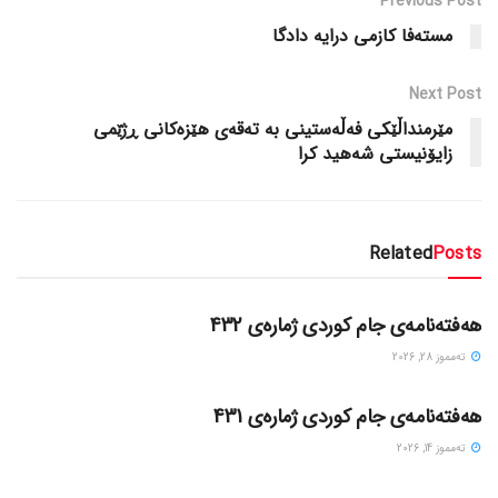
Previous Post
مستەفا کازمی درایە دادگا
Next Post
مێرمنداڵێکی فەڵەستینی بە تەقەی هێزەکانی ڕژێمی
زایۆنیستی شەهید کرا
Related
Posts
گۆڤاره‌کان
هەفتەنامەی جام کوردی ژمارەی 432
ته‌مموز 28, 2026
گۆڤاره‌کان
هەفتەنامەی جام کوردی ژمارەی 431
ته‌مموز 14, 2026
گۆڤاره‌کان