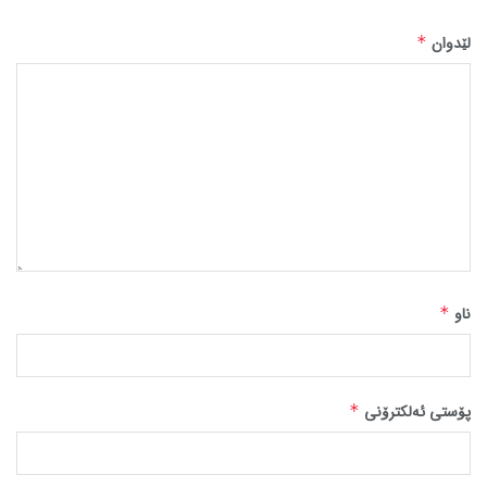
لێدوان
*
ناو
*
پۆستی ئەلکترۆنی
*