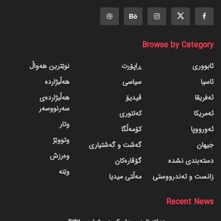
Browse by Category
ئابووری
ڕاپۆرت
نوێترین هەواڵ
ئاسیا
سیاسی
هەڵبژاردە
ئەفریقا
ڤیدیۆ
هەڵبژاردەی
سەرنووسەر
ئەمریکا
کەلتوری
وتار
ئەورووپا
کۆمەڵگا
وتووێژ
جیهان
گه‌شت و گه‌شتیاری
وەرزش
دسته‌بندی نشده
گۆڤاره‌کان
وێنە
زانست و تەندرووستی
مەڵتی میدیا
Recent News