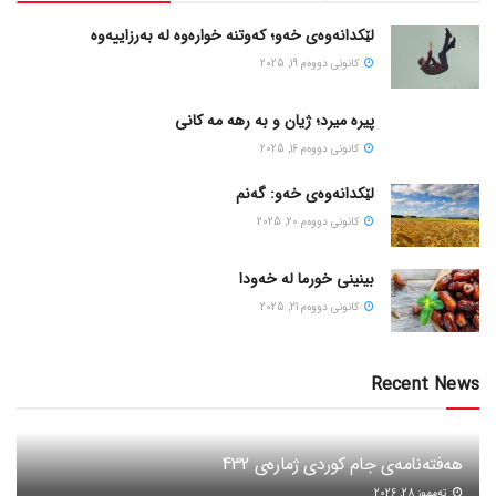
لێکدانەوەی خەو؛ کەوتنە خوارەوە لە بەرزاییەوە
كانونی دووه‌م 19, 2025
پیره میرد؛ ژیان و به رهه مه کانی
كانونی دووه‌م 16, 2025
لێکدانەوەی خەو: گەنم
كانونی دووه‌م 20, 2025
بینینی خورما لە خەودا
كانونی دووه‌م 21, 2025
Recent News
هەفتەنامەی جام کوردی ژمارەی 432
ته‌مموز 28, 2026