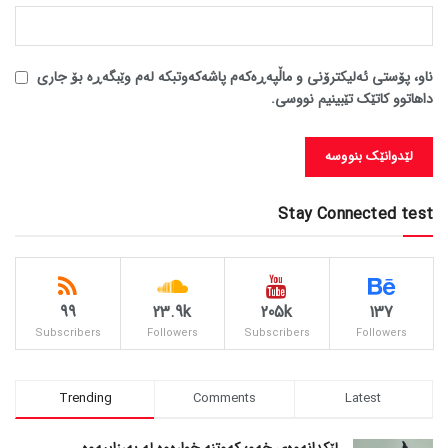
ناو، پۆستی ئەلیکترۆنی و ماڵپەڕەکەم پاشەکەوتبکە لەم وێبگەڕە بۆ جاری
داهاتوو کاتێک تێبینیم نووسی.
Stay Connected test
99
23.9k
205k
137
Subscribers
Followers
Subscribers
Followers
Trending
Comments
Latest
لێکدانەوەی خەو؛ کەوتنە خوارەوە لە بەرزاییەوە