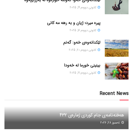
كانونی دووه‌م 19, 2025
پیره میرد؛ ژیان و به رهه مه کانی
كانونی دووه‌م 16, 2025
لێکدانەوەی خەو: گەنم
كانونی دووه‌م 20, 2025
بینینی خورما لە خەودا
كانونی دووه‌م 21, 2025
Recent News
هەفتەنامەی جام کوردی ژمارەی 432
ته‌مموز 28, 2026