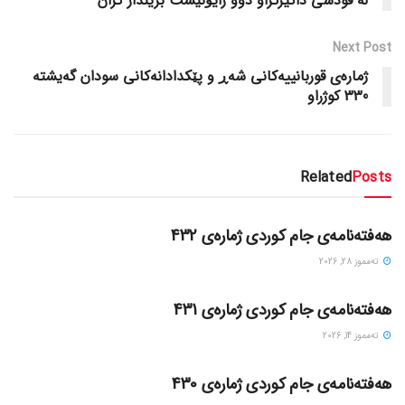
لە قودسی داگیرکراو دوو زایۆنیست بریندار کران
Next Post
ژمارەی قوربانییەکانی شەڕ و پێکدادانەکانی سودان گەیشتە
330 کوژراو
Related
Posts
گۆڤاره‌کان
هەفتەنامەی جام کوردی ژمارەی 432
ته‌مموز 28, 2026
گۆڤاره‌کان
هەفتەنامەی جام کوردی ژمارەی 431
ته‌مموز 14, 2026
گۆڤاره‌کان
هەفتەنامەی جام کوردی ژمارەی 430