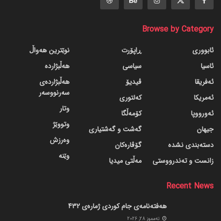
Browse by Category
ئابووری
ڕاپۆرت
نوێترین هەواڵ
ئاسیا
سیاسی
هەڵبژاردە
ئەفریقا
ڤیدیۆ
هەڵبژاردەی
سەرنووسەر
ئەمریکا
کەلتوری
وتار
ئەورووپا
کۆمەڵگا
وتووێژ
جیهان
گه‌شت و گه‌شتیاری
وەرزش
دسته‌بندی نشده
گۆڤاره‌کان
وێنە
زانست و تەندرووستی
مەڵتی میدیا
Recent News
هەفتەنامەی جام کوردی ژمارەی 432
ته‌مموز 28, 2026