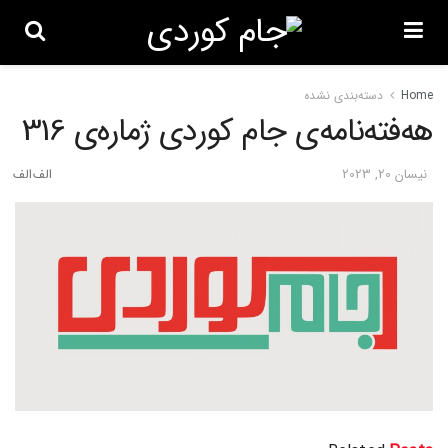
Home
دسته‌بندی نشده
هەفتەنامەی جام کوردی ژمارەی 316
نیسان 20, 2023