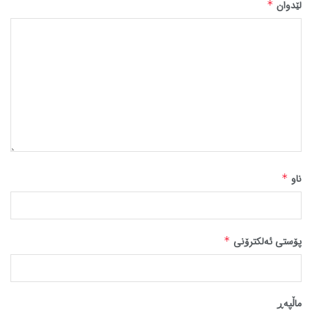
لێدوان
*
ناو
*
پۆستی ئەلکترۆنی
*
ماڵپه‌ڕ