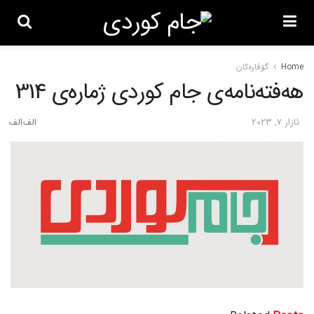
Home
گۆڤاره‌کان
هەفتەنامەی جام کوردی ژمارەی 314
ئازار 7, 2023