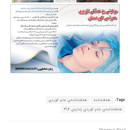
Tags:
هەفتەنامە
هەفتەنامەی جام کوردی
هەفتەنامەی جام کوردی ژمارەی 314