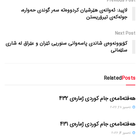
Previous Post
لاپید: ئەوانەی هێرشیان کردووەتە سەر گوندی حەوارە،
جولەکەی تیرۆریستن
Next Post
کۆبوونەوەی شاندی پاسەوانی سنوریی ئێران و عێراق لە شاری
سلێمانی
Related
Posts
گۆڤاره‌کان
هەفتەنامەی جام کوردی ژمارەی 432
ته‌مموز 28, 2026
گۆڤاره‌کان
هەفتەنامەی جام کوردی ژمارەی 431
ته‌مموز 14, 2026
گۆڤاره‌کان