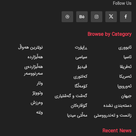
Follow Us
Browse by Category
ئابووری
ڕاپۆرت
نوێترین هەواڵ
ئاسیا
سیاسی
هەڵبژاردە
ئەفریقا
ڤیدیۆ
هەڵبژاردەی
سەرنووسەر
ئەمریکا
کەلتوری
وتار
ئەورووپا
کۆمەڵگا
وتووێژ
جیهان
گه‌شت و گه‌شتیاری
وەرزش
دسته‌بندی نشده
گۆڤاره‌کان
وێنە
زانست و تەندرووستی
مەڵتی میدیا
Recent News