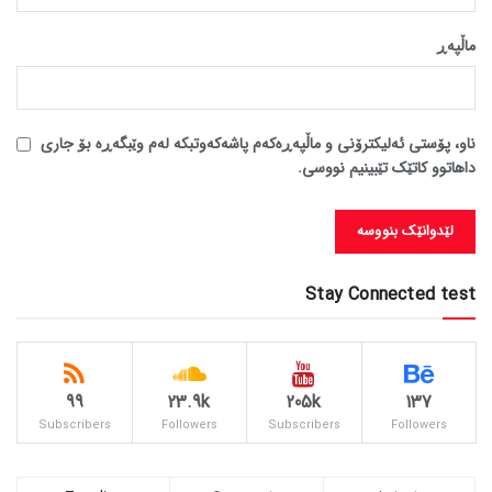
ماڵپه‌ڕ
ناو، پۆستی ئەلیکترۆنی و ماڵپەڕەکەم پاشەکەوتبکە لەم وێبگەڕە بۆ جاری
داهاتوو کاتێک تێبینیم نووسی.
Stay Connected test
99
23.9k
205k
137
Subscribers
Followers
Subscribers
Followers