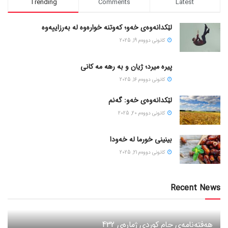
Trending
Comments
Latest
لێکدانەوەی خەو؛ کەوتنە خوارەوە لە بەرزاییەوە
كانونی دووه‌م 19, 2025
پیره میرد؛ ژیان و به رهه مه کانی
كانونی دووه‌م 16, 2025
لێکدانەوەی خەو: گەنم
كانونی دووه‌م 20, 2025
بینینی خورما لە خەودا
كانونی دووه‌م 21, 2025
Recent News
هەفتەنامەی جام کوردی ژمارەی 432