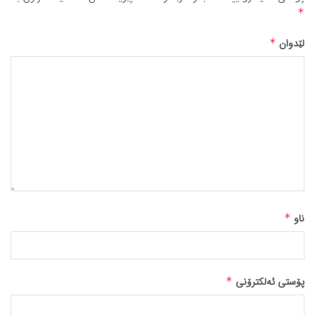
*
لێدوان
*
ناو
*
پۆستی ئەلکترۆنی
*