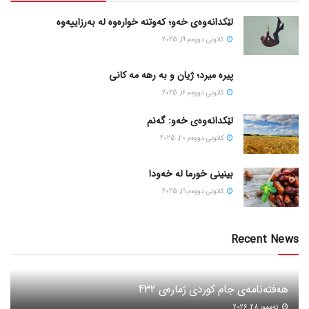
لێکدانەوەی خەو؛ کەوتنە خوارەوە لە بەرزاییەوە
كانونی دووه‌م 19, 2025
پیره میرد؛ ژیان و به رهه مه کانی
كانونی دووه‌م 16, 2025
لێکدانەوەی خەو: گەنم
كانونی دووه‌م 20, 2025
بینینی خورما لە خەودا
كانونی دووه‌م 21, 2025
Recent News
هەفتەنامەی جام کوردی ژمارەی 432
ته‌مموز 28, 2026