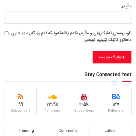
ماڵپه‌ڕ
ناو، پۆستی ئەلیکترۆنی و ماڵپەڕەکەم پاشەکەوتبکە لەم وێبگەڕە بۆ جاری
داهاتوو کاتێک تێبینیم نووسی.
Stay Connected test
99
23.9k
205k
137
Subscribers
Followers
Subscribers
Followers
Trending
Comments
Latest