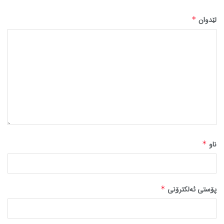
لێدوان
*
ناو
*
پۆستی ئەلکترۆنی
*