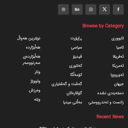
Browse by Category
ئابووری
ڕاپۆرت
نوێترین هەواڵ
ئاسیا
سیاسی
هەڵبژاردە
ئەفریقا
ڤیدیۆ
هەڵبژاردەی
سەرنووسەر
ئەمریکا
کەلتوری
وتار
ئەورووپا
کۆمەڵگا
وتووێژ
جیهان
گه‌شت و گه‌شتیاری
وەرزش
دسته‌بندی نشده
گۆڤاره‌کان
وێنە
زانست و تەندرووستی
مەڵتی میدیا
Recent News