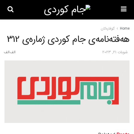
Home
گۆڤاره‌کان
هەفتەنامەی جام کوردی ژمارەی 312
شوبات 21, 2023