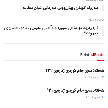
Previous Post
سەرۆک کۆماری بیلاڕووس سەردانی ئێران دەکات
Next Post
ئایا پەیوەندییەکانی سوریا و وڵاتانی عەرەبی بەرەو باشتربوون
دەڕوات؟
Related
Posts
گۆڤاره‌کان
هەفتەنامەی جام کوردی ژمارەی 432
ته‌مموز 28, 2026
گۆڤاره‌کان
هەفتەنامەی جام کوردی ژمارەی 431
ته‌مموز 14, 2026
گۆڤاره‌کان