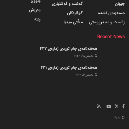
وتووێژ
جیهان
گه‌شت و گه‌شتیاری
وەرزش
دسته‌بندی نشده
گۆڤاره‌کان
وێنە
زانست و تەندرووستی
مەڵتی میدیا
Recent News
هەفتەنامەی جام کوردی ژمارەی 432
ته‌مموز 28, 2026
هەفتەنامەی جام کوردی ژمارەی 431
ته‌مموز 14, 2026
© 2020