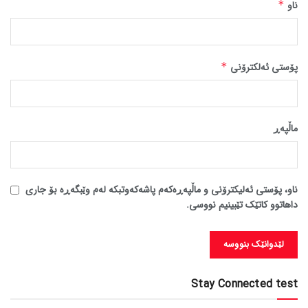
ناو
*
پۆستی ئەلکترۆنی
*
ماڵپه‌ڕ
ناو، پۆستی ئەلیکترۆنی و ماڵپەڕەکەم پاشەکەوتبکە لەم وێبگەڕە بۆ جاری
داهاتوو کاتێک تێبینیم نووسی.
Stay Connected test