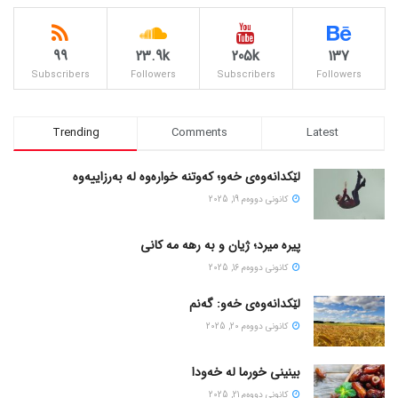
99
23.9k
205k
137
Subscribers
Followers
Subscribers
Followers
Trending
Comments
Latest
لێکدانەوەی خەو؛ کەوتنە خوارەوە لە بەرزاییەوە
كانونی دووه‌م 19, 2025
پیره میرد؛ ژیان و به رهه مه کانی
كانونی دووه‌م 16, 2025
لێکدانەوەی خەو: گەنم
كانونی دووه‌م 20, 2025
بینینی خورما لە خەودا
كانونی دووه‌م 21, 2025