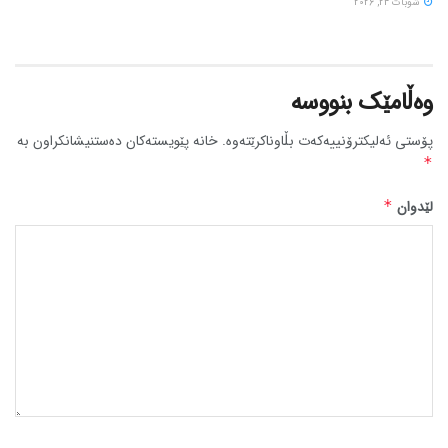
شوبات 24, 2026
وەڵامێک بنووسە
پۆستی ئەلیکترۆنییەکەت بڵاوناکرێتەوە.
خانە پێویستەکان دەستنیشانکراون بە
*
لێدوان
*