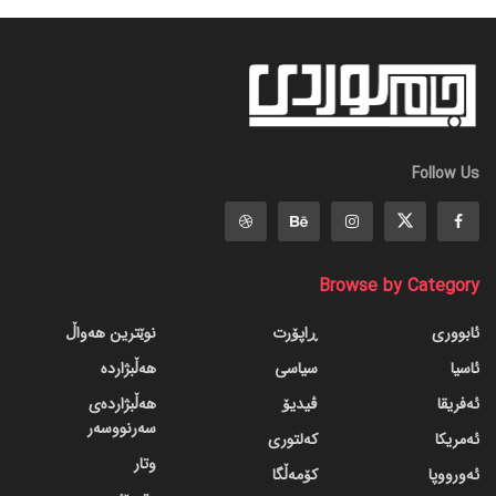
Follow Us
Browse by Category
ئابووری
ڕاپۆرت
نوێترین هەواڵ
ئاسیا
سیاسی
هەڵبژاردە
ئەفریقا
ڤیدیۆ
هەڵبژاردەی
سەرنووسەر
ئەمریکا
کەلتوری
وتار
ئەورووپا
کۆمەڵگا