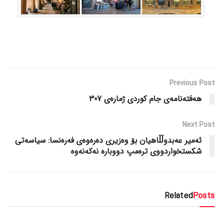
Previous Post
هەفتەنامەی جام کوردی ژمارەی 307
Next Post
ئەمیر عەبدوڵڵاهیان بۆ وەزیری دەرەوەی فەرەنسا: سیاسەتی
شکستخواردووی ترەمپ دووبارە نەکەنەوە
Related
Posts
گۆڤاره‌کان