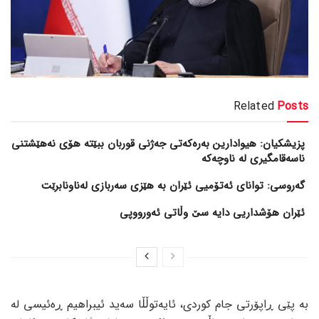
Related
Posts
پزیشکیان: هیوادارین بەرەکەتی جەژنی قوربان ببێتە هۆی نەهێشتنی
ناسەقامگیری لە ناوچەکە
گەروسی: توانای ئەتۆمیی ئێران بە هێزی سەربازی لەناونابرێت
ئێران هۆشداریی دایە سێ وڵاتی ئەورووپی
بە پێی ڕاپۆرتی جام کوردی، ئایەتوڵڵا سەید ئیبراهیم ڕەئیسی لە