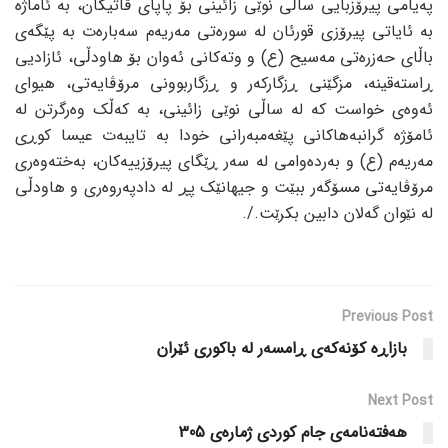
پەیامی پیرۆزبایی ساڵی نوێی زائینی بۆ پاپای ڤاتیکان، بە ئاماژە
بە ئایاتی پیرۆزی قورئان لە سورەتی مەریەم سەبارەت بە پێگەی
باڵای حەزرەتی مەسیح (ع) و وتەکانی ئەوان بۆ هاودڵی، ئازادیی
ڕاستەقینە، مزگێنی ڕزگارکەر و ڕزگاربوونی مرۆڤایەتی، هیوای
ئەوەی خواست کە لە ساڵی نوێی زائینی، بە کەڵک وەرگرتن لە
ئامۆژە گرانبەهاکانی پێغەمبەرانی خودا بە تایبەت عیسا کوڕی
مەریەم (ع) و بەردەوامی لە سەر ڕێگای پیرۆزییەکان، بەختەوەری
مرۆڤایەتی مسۆگەر ببێت و جیهانێک پڕ لە دادپەروەری و هاودڵی
لە نێوان گەلان دابین بکرێت./.
Previous Post
بازاڕە کۆنەکەی ڕامسەر لە باکوری ئێران
Next Post
هەفتەنامەی جام کوردی ژمارەی 305