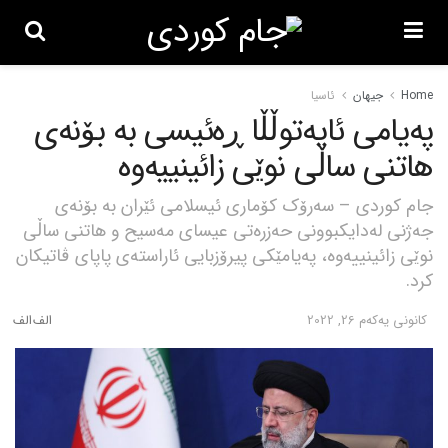
Home
جیهان
ئاسیا
پەیامی ئایەتوڵڵا ڕەئیسی بە بۆنەی
هاتنی ساڵی نوێی زائینییەوە
جام کوردی – سەرۆک کۆماری ئیسلامی ئێران بە بۆنەی
جەژنی لەدایکبوونی حەزرەتی عیسای مەسیح و هاتنی ساڵی
نوێی زائینییەوە، پەیامێکی پیرۆزبایی ئاراستەی پاپای ڤاتیکان
کرد.
كانونی یه‌كه‌م 26, 2022