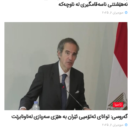
نەهێشتنی ناسەقامگیری لە ناوچەکە
حوزه‌یران 6, 2025
ئاسیا
گەروسی: توانای ئەتۆمیی ئێران بە هێزی سەربازی لەناونابرێت
حوزه‌یران 6, 2025