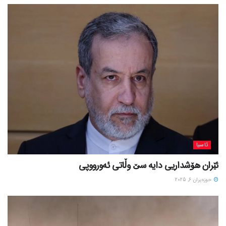
ئاسیا
ئێران هۆشداریی دایە سێ وڵاتی ئەورووپی
حوزه‌یران 6, 2025