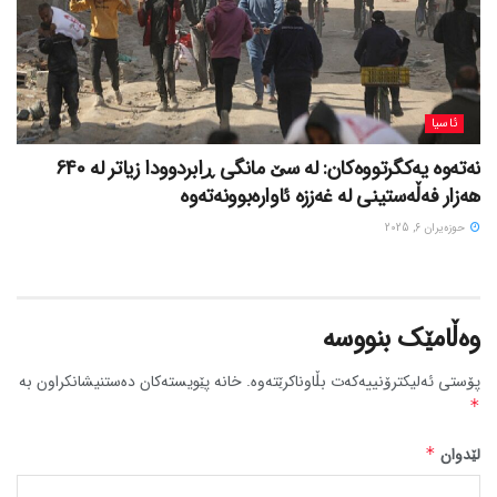
ئاسیا
نەتەوە یەکگرتووەکان: لە سێ مانگی ڕابردوودا زیاتر لە 640
هەزار فەڵەستینی لە غەززە ئاوارەبوونەتەوە
حوزه‌یران 6, 2025
وەڵامێک بنووسە
پۆستی ئەلیکترۆنییەکەت بڵاوناکرێتەوە.
خانە پێویستەکان دەستنیشانکراون بە
*
لێدوان
*