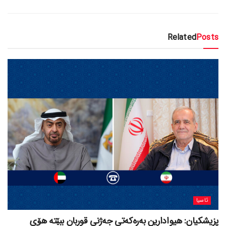
Related
Posts
ئاسیا
پزیشکیان: هیوادارین بەرەکەتی جەژنی قوربان ببێتە هۆی