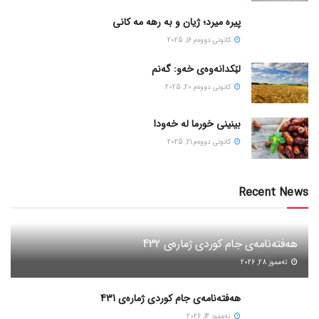
پیره میرد؛ ژیان و به رهه مه کانی
كانونی دووه‌م 16, 2025
لێکدانەوەی خەو: گەنم
كانونی دووه‌م 20, 2025
بینینی خورما لە خەودا
كانونی دووه‌م 21, 2025
Recent News
هەفتەنامەی جام کوردی ژمارەی 432
ته‌مموز 28, 2026
هەفتەنامەی جام کوردی ژمارەی 431
ته‌مموز 14, 2026