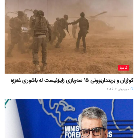
ئاسیا
کوژران و برینداربوونی 15 سەربازی زایۆنیست لە باشوری غەززە
حوزه‌یران 6, 2025