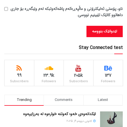
ناو، پۆستی ئەلیکترۆنی و ماڵپەڕەکەم پاشەکەوتبکە لەم وێبگەڕە بۆ جاری
داهاتوو کاتێک تێبینیم نووسی.
Stay Connected test
99
23.9k
205k
137
Subscribers
Followers
Subscribers
Followers
Trending
Comments
Latest
لێکدانەوەی خەو؛ کەوتنە خوارەوە لە بەرزاییەوە
كانونی دووه‌م 19, 2025