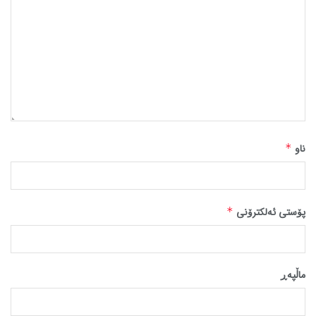
ناو
*
پۆستی ئەلکترۆنی
*
ماڵپه‌ڕ