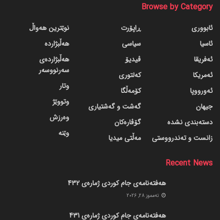
Browse by Category
ئابووری
ڕاپۆرت
نوێترین هەواڵ
ئاسیا
سیاسی
هەڵبژاردە
ئەفریقا
ڤیدیۆ
هەڵبژاردەی
سەرنووسەر
ئەمریکا
کەلتوری
وتار
ئەورووپا
کۆمەڵگا
وتووێژ
جیهان
گه‌شت و گه‌شتیاری
وەرزش
دسته‌بندی نشده
گۆڤاره‌کان
وێنە
زانست و تەندرووستی
مەڵتی میدیا
Recent News
هەفتەنامەی جام کوردی ژمارەی 432
ته‌مموز 28, 2026
هەفتەنامەی جام کوردی ژمارەی 431