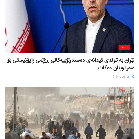
ئاسیا
ئێران بە توندی ئیدانەی دەستدرێژییەکانی ڕژێمی زایۆنیستی بۆ
سەر لوبنان دەکات
حوزه‌یران 6, 2025