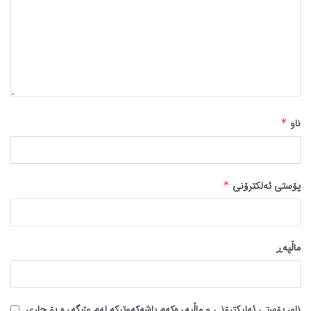
ناو
*
پۆستی ئەلکترۆنی
*
ماڵپه‌ڕ
ناو، پۆستی ئەلیکترۆنی و ماڵپەڕەکەم پاشەکەوتبکە لەم وێبگەڕە بۆ جاری