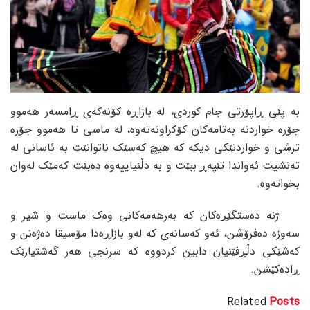
بە پێی ڕاپۆرتی جام کوردی، لە بازاڕە کۆنەکەی ڕامسەر هەموو
جۆرە خواردنە بەتامەکان کۆکراونەتەوە، لە ماسی تا هەموو جۆرە
ترشی و خواردنێکی دیکە کە هیچ کەسێک ناتوانێت بە ئاسانی لە
تەنشیت ئەواندا تێپەڕ ببێت و بە دڵنیاییەوە دەبێت کەمێک لەوان
بخواتەوە.
ژنە دەستگێڕەکان کە بەرهەمەکانی وەک ماست و شیر و
سەوزە دەفرۆشن، ئەو کەسانەی کە لەو بازاڕەدا مۆسیقا دەژەنن و
کەشێکی دڵڕفێنیان دابین کردووە کە سرنجی هەر گەشتیارێک
ڕادەکێشن.
Related
Posts