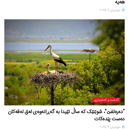
هەیە
حوزه‌یران 6, 2025
گه‌شت و گه‌شتیاری
“دەرەتفێ”، شوێنێک کە ساڵ تێیدا بە گەڕانەوەی لەق لەقەکان
دەست پێدەکات
حوزه‌یران 4, 2025