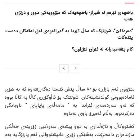
باخچەی ئێرەم لە شیراز؛ باخچەیەک کە مێژوویەکی دوور و درێژی
هەیە
“دەرەتفێ”، شوێنێک کە ساڵ تێیدا بە گەڕانەوەی لەق لەقەکان دەست
پێدەکات
کام پێغەمبەرانە لە ئێران نێژراون؟
مێژووی ئەم بازاڕە بۆ 80 ساڵ پێش ئێستا دەگەڕێتەوە کە بە هۆی
ئامادەبوونی گوندنشینەکان، شوێنێک بۆ ئاڵوگۆڕی کاڵا بە کاڵا بووە
کە لەو سەردەمەی ئێراندا بە ” مامەڵەی پایاپای ” ناوبانگی
دەرکردبوو، بەڵام ئەمڕۆ باوی نەماوە.
کشتووکاڵ و ئاژەڵداری بە دوو پیشەی سەرەکیی زۆرینەی خەڵکی
مازندەران دادەنرێت، بەشێکی زۆری دانیشتووانی ئەم پارێزگایە بەم