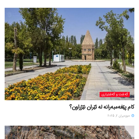
گه‌شت و گه‌شتیاری
کام پێغەمبەرانە لە ئێران نێژراون؟
حوزه‌یران 2, 2025