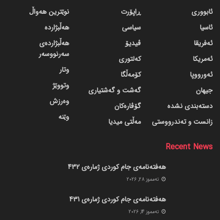
ئابووری
ڕاپۆرت
نوێترین هەواڵ
ئاسیا
سیاسی
هەڵبژاردە
ئەفریقا
ڤیدیۆ
هەڵبژاردەی
سەرنووسەر
ئەمریکا
کەلتوری
وتار
ئەورووپا
کۆمەڵگا
وتووێژ
جیهان
گه‌شت و گه‌شتیاری
وەرزش
دسته‌بندی نشده
گۆڤاره‌کان
وێنە
زانست و تەندرووستی
مەڵتی میدیا
Recent News
هەفتەنامەی جام کوردی ژمارەی 432
ته‌مموز 28, 2026
هەفتەنامەی جام کوردی ژمارەی 431
ته‌مموز 14, 2026