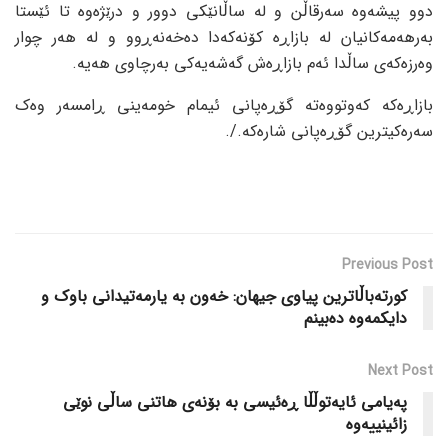
دوو پیشەوە سەرقاڵن و لە ساڵانێکی دوور و درێژەوە تا ئێستا
بەرهەمەکانیان لە بازاڕە کۆنەکەدا دەخەنەڕوو و لە هەر چوار
وەرزەکەی ساڵدا ئەم بازاڕەش گەشەیەکی بەرچاوی هەیە.
بازاڕەکە کەوتووەتە گۆڕەپانی ئیمام خومەینی ڕامسەر وەک
سەرەکیترین گۆڕەپانی شارەکە./.
Previous Post
کورتەباڵاترین پیاوی جیهان: خەون بە یارمەتیدانی باوک و
دایکمەوە دەبینم
Next Post
پەیامی ئایەتوڵڵا ڕەئیسی بە بۆنەی هاتنی ساڵی نوێی
زائینییەوە