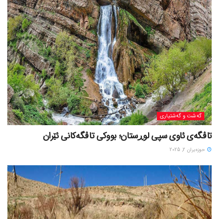
گه‌شت و گه‌شتیاری
تاڤگەی ئاوی سپی لوڕستان؛ بووکی تاڤگەکانی ئێران
حوزه‌یران 2, 2025