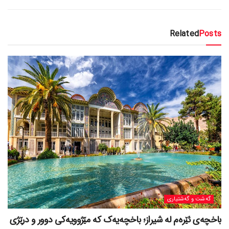
Related
Posts
گه‌شت و گه‌شتیاری
باخچەی ئێرەم لە شیراز؛ باخچەیەک کە مێژوویەکی دوور و درێژی