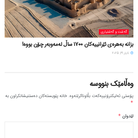
گه‌شت و گه‌شتیاری
بزانه بەهرەی ئێرانییەکان 1700 ساڵ لەمەوبەر چۆن بووه!
ئایار 31, 2025
وەڵامێک بنووسە
پۆستی ئەلیکترۆنییەکەت بڵاوناکرێتەوە.
خانە پێویستەکان دەستنیشانکراون بە
*
لێدوان
*