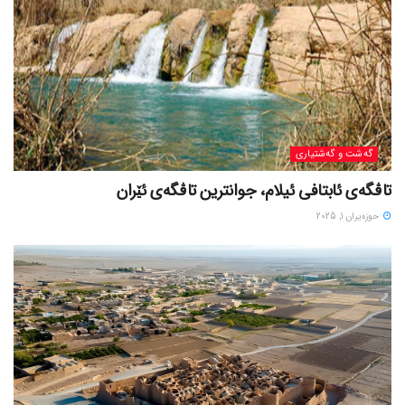
گه‌شت و گه‌شتیاری
تاڤگەی ئابتافی ئیلام، جوانترین تاڤگەی ئێران
حوزه‌یران 1, 2025