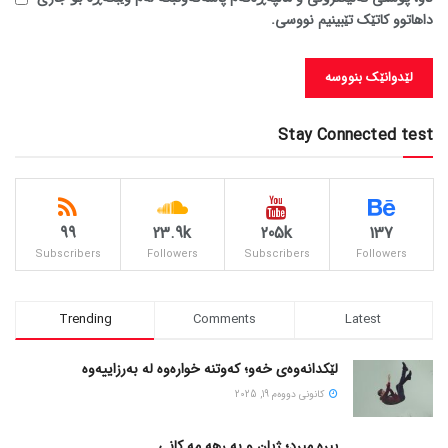
داهاتوو کاتێک تێبینیم نووسی.
Stay Connected test
99
23.9k
205k
137
Subscribers
Followers
Subscribers
Followers
Trending
Comments
Latest
لێکدانەوەی خەو؛ کەوتنە خوارەوە لە بەرزاییەوە
كانونی دووه‌م 19, 2025
پیره میرد؛ ژیان و به رهه مه کانی