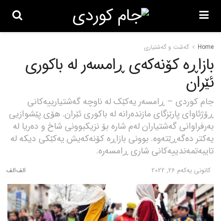
Home
گه‌شت و گه‌شتیاری
بازاڕە کۆنەکەی ڕامسەر لە باکوری
ئێران
جام کوردی – ڕامسەر یەکێک لە ناوچە گەشتیارییەکانی
ڕۆژئاوای پارێزگای مازندەرانە لە باکوری ئێران. هۆی پێشوازیی
بەرفراوانی گەشتیاران لەم شارە بۆ نزیکبوونی شاخ و دەریا لە
یەکتر دەگەڕێتەوە. بوونی بازاڕە کۆنەکەیش یەکێکی دیکە لە
تایبەتمەندییەکانی شاری ڕامسەرە.
كانونی یه‌كه‌م 26, 2022