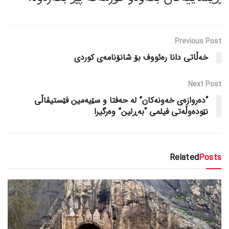
Previous Post
خەڵاتی دانا رەئووف بۆ شانۆنامەی کوردی
Next Post
“دەروازەی خەونەکان” لە حەفتا و سێیەمین فێستیڤاڵی
نێودەوڵەتی فیلمی “بەڕلین” وەرگیرا
Related
Posts