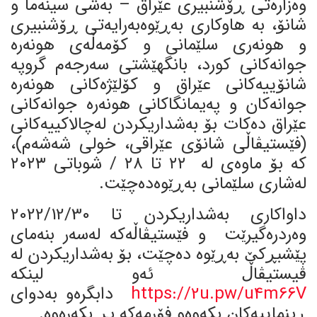
وەزارەتی ڕۆشنبیری عێراق – بەشی سینەما و
شانۆ، بە هاوكاری بەڕێوەبەرایەتی ڕۆشنبیری
و هونەری سلێمانی و كۆمەڵەی هونەرە
جوانەكانی كورد، بانگهێشتی سەرجەم گروپە
شانۆییەكانی عێراق و كۆلێژەكانی هونەرە
جوانەكان و پەیمانگاكانی هونەرە جوانەكانی
عێراق دەكات بۆ بەشداریكردن لەچالاكییەكانی
(فێستیڤاڵی شانۆی عێراقی، خولی شەشەم)،
كە بۆ ماوەی لە ٢٢ تا ٢٨ / شوباتی ٢٠٢٣
لەشاری سلێمانی بەڕێوەدەچێت.
داواكاری بەشداریكردن تا 2022/12/30
وەردرەگیرێت و فێستیڤاڵەكە لەسەر بنەمای
پێشبڕكێ بەڕێوە دەچێت، بۆ بەشداریكردن لە
ڤیستیڤاڵ ئەو لینكە
https://2u.pw/u4m66V
دابگرەو بەدوای
ڕینماییەكان بكەوەو فۆرمەكە پڕ بكەرەوە.