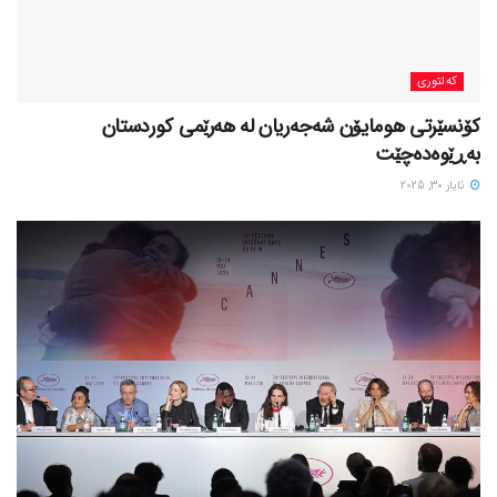
کەلتوری
کۆنسێرتی هومایۆن شەجەریان لە هەرێمی کوردستان
بەڕێوەدەچێت
ئایار 30, 2025