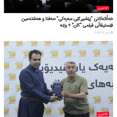
کەلتوری
خه‌ڵاته‌کانی “پێشبڕکێی سه‌ره‌کی” حه‌فتا و هه‌شته‌مین
فێستیڤاڵی فیلمی “کان” + وێنە
ئایار 27, 2025
کەلتوری