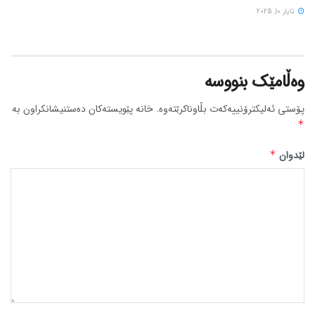
ئایار 10, 2025
وەڵامێک بنووسە
پۆستی ئەلیکترۆنییەکەت بڵاوناکرێتەوە.
خانە پێویستەکان دەستنیشانکراون بە
*
لێدوان
*