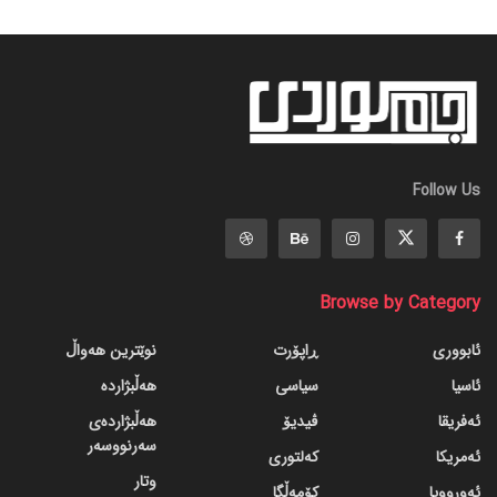
Follow Us
Browse by Category
ئابووری
ڕاپۆرت
نوێترین هەواڵ
ئاسیا
سیاسی
هەڵبژاردە
ئەفریقا
ڤیدیۆ
هەڵبژاردەی
سەرنووسەر
ئەمریکا
کەلتوری
وتار
ئەورووپا
کۆمەڵگا