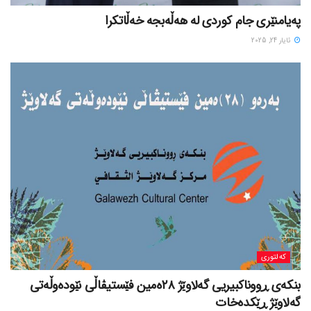
پەیامنێری جام کوردی لە ھەڵەبجە خەڵاتکرا
ئایار 24, 2025
کەلتوری
بنکەی ڕووناکبیریی گەلاوێژ ٢٨ەمین فێستیڤاڵی نێودەوڵەتی
گەلاوێژ ڕێکدەخات