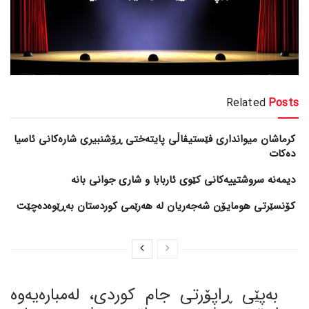
Related
Posts
کرماشان میوانداری فێستیڤاڵی پایتەختی ڕۆشنبیری شارەکانی ئاسیا
دەکات
کۆنسێرتی هومایۆن شەجەریان لە هەرێمی کوردستان بەڕێوەدەچێت
بەپێی ڕاپۆرتی جام کوردی، لەمبارەیەوە