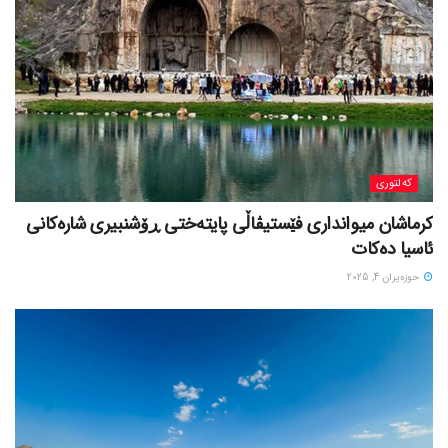
کەلتوری
کرماشان میوانداری فێستیڤاڵی پایتەختی ڕۆشنبیری شارەکانی
ئاسیا دەکات
حوزه‌یران 4, 2025