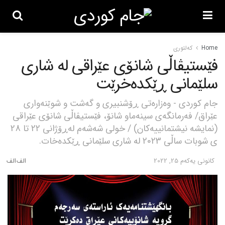
Home
کەلتوری
فێستیڤاڵی شانۆی عێراقی لە شاری
سلێمانی ڕێكدەخرێت
جام کوردی - وەزارەتی ڕۆشنبیری و گەشت و شوێنەواری
عێراق/ فەرمانگەی سینەماو شانۆ، فێستیڤاڵی شانۆی عێراقی
(نمایشە نیشتمانییەكان) / خولی شەشەم لەڕۆژانی 22 تا 28
ی شوبات ساڵی 2023 لە شاری سلێمانی ڕێكدەخات.
كانونی یه‌كه‌م 25, 2022