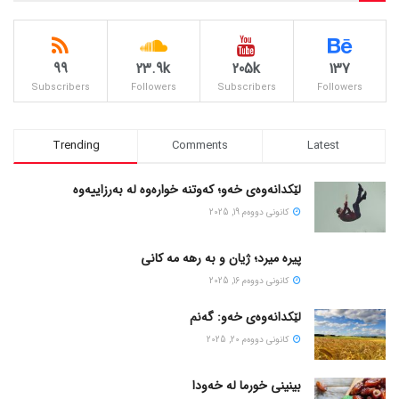
99
23.9k
205k
137
Subscribers
Followers
Subscribers
Followers
Trending
Comments
Latest
لێکدانەوەی خەو؛ کەوتنە خوارەوە لە بەرزاییەوە
كانونی دووه‌م 19, 2025
پیره میرد؛ ژیان و به رهه مه کانی
كانونی دووه‌م 16, 2025
لێکدانەوەی خەو: گەنم
كانونی دووه‌م 20, 2025
بینینی خورما لە خەودا