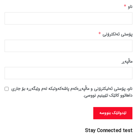
ناو
*
پۆستی ئەلکترۆنی
*
ماڵپه‌ڕ
ناو، پۆستی ئەلیکترۆنی و ماڵپەڕەکەم پاشەکەوتبکە لەم وێبگەڕە بۆ جاری
داهاتوو کاتێک تێبینیم نووسی.
Stay Connected test