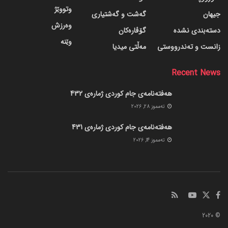
وتووێژ
جیهان
گه‌شت و گه‌شتیاری
وەرزش
دسته‌بندی نشده
گۆڤاره‌کان
وێنە
زانست و تەندرووستی
مەڵتی میدیا
Recent News
هەفتەنامەی جام کوردی ژمارەی 432
ته‌مموز 28, 2026
هەفتەنامەی جام کوردی ژمارەی 431
ته‌مموز 14, 2026
© 2020