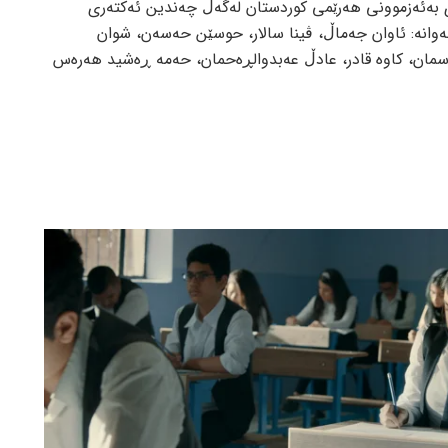
ی بەئەزموونی هەرێمی کوردستان لەگەڵ چەندین ئەکتەری
لەوانە: ئاوان جەماڵ، ڤینا سالار، حوسێن حەسەن، شوان
ەسمان، کاوە قادر، عادڵ عەبدوالڕەحمان، حەمە ڕەشید هەرەس