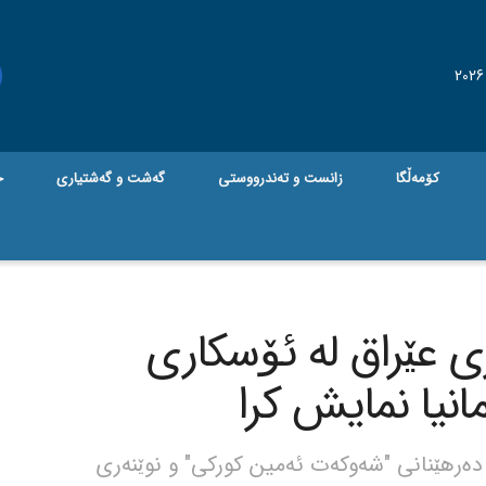
کۆمەڵگا
زانست و تەندرووستی
گه‌شت و گه‌شتیاری
ج
ی عێراق لە ئۆسکاری
دەرهێنانی "شەوکەت ئەمین کورکی" و نوێنەری