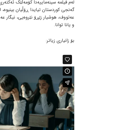
لەم فیلمە سینەماییەدا کۆمەڵێک ئەکتەر
گەنجی کوردستان تیایدا ڕۆڵیان بینیوە، 
عەتووف، هوشیار زێڕۆ نێروەیی، نیگار ع
و یانا توانا.
بۆ زانیاری زیاتر: