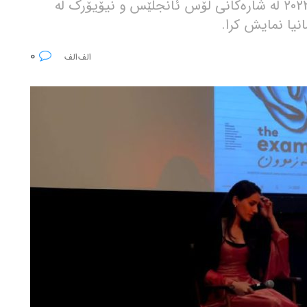
وڵاتی عێراق لە ئاکادیمیای ئۆسکاری ساڵی 2023 لە شارەکانی لۆس ئانجلێس و نیۆیۆرک لە
نیا نمایش کرا.
0