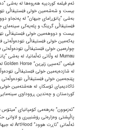
Murnau لە وڵاتی ئەڵمانیا، لە بەش
فیلم
کوردستان و چەندین ڕووداوی سینەمایی 
“ئەزموون” بەرهەمی کۆمپانیای “میتۆس ف
پاڵپشتی وەزارەتی رۆشنبیری و لاوانی حک
ئەڵمانی “ئاڕت هوود” ArtHood لە جیهاندا بڵاودەبێتەوە.