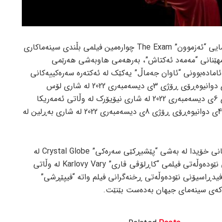
بەپێی ڕاپۆرتی جام کوردی، فیلمی سینەمایی “ئەزموون” The Exam چوارەمین فیلمی بڵندی سینەماکاری
مهێنانی “مەمەد ئەکتاش”، بەرهەمی هاوبەشی هەرێمی
ە ئامادەبوونی “ئاوان جەماڵ” یەکێک لە ئەکتەرە سەرەکییەکانی
ئەم فیلمە، بۆ یەکەمین جار لە کاتژمێر 4ی دوانیوەڕۆی ڕۆژی 3ی دیسەمبەری 2022 لە شاری لۆس
ئانجلێس و لە کاتژمێر 1ی نیوەڕۆی ڕۆژی 6ی دیسەمبەری 2022 لە شاری نیۆیۆرک لە وڵاتی ئەمەریکا
نمایش کرا و هەروەها لە درێژەدا کاتژمێر 4ی دوانیوەڕۆی ڕۆژی 8ی دیسەمبەری 2022 لە شاری بەڕلین لە
“ئەزموون” لە یەکەمین نمایشی جیهانی خۆیدا لە بەشی “پێشبڕکێی سەرەکی” Crystal Globe لە
پەنجا و پێنجەمین خولی فێستیڤاڵی نێودەوڵەتی فیلمی “کاڕلۆڤی ڤاری” Karlovy Vary لە وڵاتی
یدڕاسیۆنی نێودەوڵەتی ڕخنەگرانی فیلم واتە “فیپێڕشی”