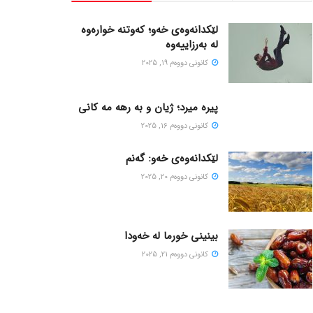
لێکدانەوەی خەو؛ کەوتنە خوارەوە
لە بەرزاییەوە
كانونی دووه‌م 19, 2025
پیره میرد؛ ژیان و به رهه مه کانی
كانونی دووه‌م 16, 2025
لێکدانەوەی خەو: گەنم
كانونی دووه‌م 20, 2025
بینینی خورما لە خەودا
كانونی دووه‌م 21, 2025