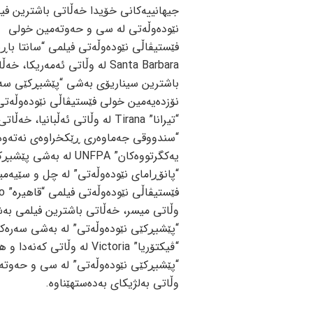
جیهانییەکانی خۆیدا خەڵاتی باشترین فی
نێودەوڵەتی لە سی و حەوتەمین خولی
فێستیڤاڵی نێودەوڵەتی فیلمی “سانتا باڕب
Santa Barbara لە وڵاتی ئەمەریکا، خە
باشترین سیناریۆی بەشی “پێشبڕکێی سەر
نۆزدەیەمین خولی فێستیڤاڵی نێودەوڵەتی
“تیرانا” Tirana لە وڵاتی ئەڵبانیا، خەڵاتی
“سندووقی جەماوەری ڕێکخراوەی نەتەوە
یەکگرتووەکان” UNFPA لە بەشی پێ
“پانۆڕامای نێودەوڵەتی” لە چل و سێیەم
وڵاتی میسر، خەڵاتی باشترین فیلمی بە
“پێشبڕکێی نێودەوڵەتی” لە بەشی سەرەک
“ڤیکتۆریا” Victoria لە و
وڵاتی بەلژیکای بەدەستهێناوە.