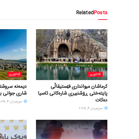
Related
Posts
کەلتوری
کەلتوری
کرماشان میوانداری فێستیڤاڵی
‎دیمەنە سروشتی
پایتەختی ڕۆشنبیری شارەکانی ئاسیا
شاری جوانی با
دەکات
حوزه‌یران 4, 2025
حوزه‌یران 4, 2025