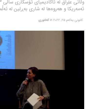
ئەمەریکا و هەروەها لە شاری بەڕلین لە ئەڵما
كانونی یه‌كه‌م 25, 2022
in
کەلتوری