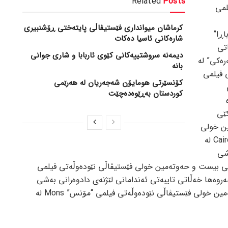
Related
Posts
لمی
کرماشان میوانداری فێستیڤاڵی پایتەختی ڕۆشنبیری
اڕا”
شارەکانی ئاسیا دەکات
ڵاتی
‎دیمەنە سروشتییەكانی كێوی ئاربابا و شاری جوانی
ەکی” لە
بانە
 فیلمی
کۆنسێرتی هومایۆن شەجەریان لە هەرێمی
کوردستان بەڕێوەدەچێت
شبڕکێی
ین خولی
فێستیڤاڵی نێودەوڵەتی فیلمی “قاهیرە” Cairo لە
شی
ی بیست و حەوتەمین خولی فێستیڤاڵی نێودەوڵەتی فیلمی
ڵاتی کەنەدا و هەروەها خەڵاتی تایبەتی ئەندامانی لێژنەی دادوەرانی بەشی
“پێشبڕکێی نێودەوڵەتی” لە سی و حەوتەمین خولی فێستیڤاڵی نێودەوڵەتی فیلمی “مۆنس” Mons لە