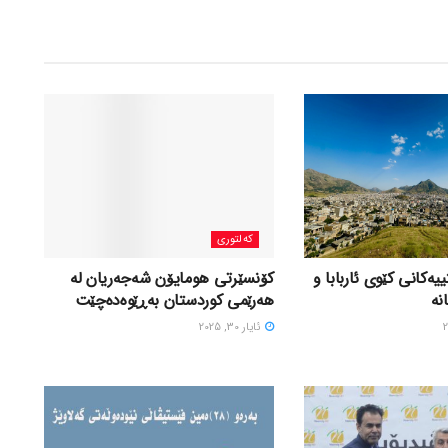
کەلتوری
یەكانی كێوی ئاربابا و
کۆنسێرتی هومایۆن شەجەریان لە
نە
هەرێمی کوردستان بەڕێوەدەچێت
ئایار 30, 2025