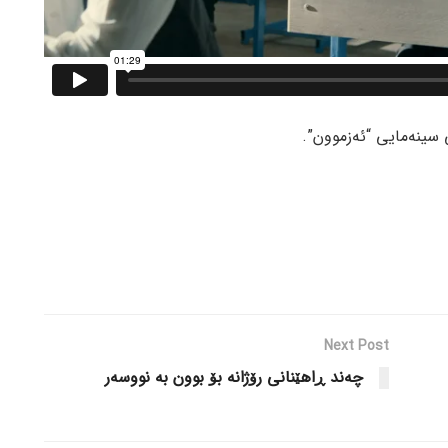
 سینەمایی “ئەزموون”.
Next Post
چەند ڕاهێنانی رۆژانە بۆ بوون بە نووسەر