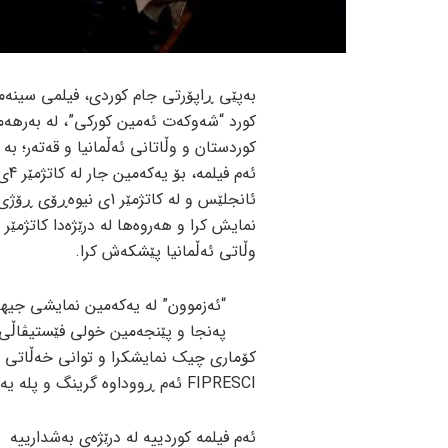
کورد “شەوکەت ئەمین کورکی”، لە بەرهە
کوردستان و وڵاتانی ئەڵمانیا و قەتەر؛ ب
وڵاتی ئەڵمانیا پێشکەش کرا.
کۆماری چیک نمایشکرا و توانی خەڵاتی ف
FIPRESCI ئەم ڕووداوە گرینگ و پلە یەکەی سینەمای جیهان بەدەست بێنێت.
ئەم فیلمە کوردییە لە درێژەی بەشدارییە