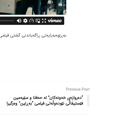
بەڕێوەبەرایەتی ڕاگەیاندنی گشتی فیلمی
Previous Post
“دەروازەی خەونەکان” لە حەفتا و سێیەمین
فێستیڤاڵی نێودەوڵەتی فیلمی “بەڕلین” وەرگیرا