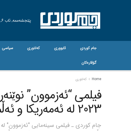
پێنجشەممە, ئاب 6, 2026
جام کوردی
ئابووری
کەلتوری
سیاسی
گۆڤاره‌کان
Home
کەلتوری
فیلمی “ئەزموون” نوێنەر
2023 لە ئەمەریکا و ئەڵمانیا نمایش کرا
جام کوردی ـ فیلمی سینەمایی "ئەزموون" لە 