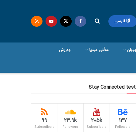
فارسی
یهان
مەڵتی میدیا
وەرزش
Stay Connected test
99
23.9k
205k
137
Subscribers
Followers
Subscribers
Followers