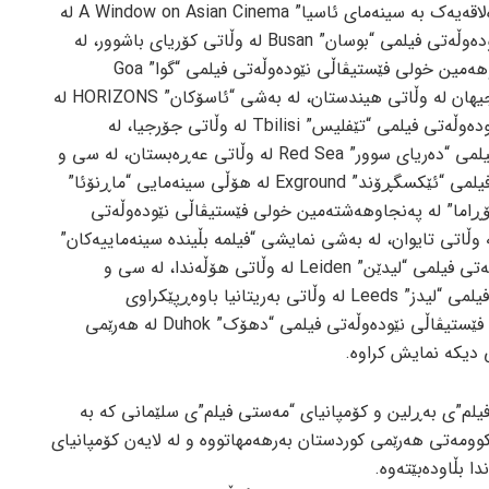
ئەم فیلمە کوردییە هەروەها لە بەشی “دەلاقەیەک بە سینەمای ئاسیا” A Window on Asian Cinema لە
بیست و شەشەمین خولی فێستیڤاڵی نێودەوڵەتی فیلمی “بوسان” Busan لە وڵاتی کۆریای باشوور، لە
بەشی “پانۆڕامای جیهان” لە پەنجاو دووهەمین خولی فێستیڤاڵی نێودەوڵەتی فیلمی “گوا” Goa
فێستیڤاڵی گرینگ و پلەیەکی سینەمای جیهان لە وڵاتی هیندستان، لە بەشی “ئاسۆکان” HORIZONS لە
بیست و دووهەمین خولی فێستیڤاڵی نێودەوڵەتی فیلمی “تێفلیس” Tbilisi لە وڵاتی جۆرجیا، لە
یەکەمین خولی فێستیڤاڵی نێودەوڵەتی فیلمی “دەریای سوور” Red Sea لە وڵاتی عەڕەبستان، لە سی و
چوارەمین خولی فێستیڤاڵی نێودەوڵەتی فیلمی “ئێکسگڕۆند” Exground لە هۆڵی سینەمایی “ماڕنۆئا”
ی “پانۆڕاما” لە پەنجاوهەشتەمین خولی فێستیڤاڵی نێودەوڵەتی
ی “ئەسپی زێڕین” Golden Horse لە وڵاتی تایوان، لە بەشی نمایشی “فیلمە بڵیندە سینەماییەکان”
لە شازدەیەمین خولی فێستیڤاڵی نێودەوڵەتی فیلمی “لیدێن” Leiden لە وڵاتی هۆڵەندا، لە سی و
پێنجەمین خولی فێستیڤاڵی نێودەوڵەتی فیلمی “لیدز” Leeds لە وڵاتی بەریتانیا باوەڕپێکراوی
ئاکادیمیای ئۆسکار، لە هەشتەمین خولی فێستیڤاڵی نێودەوڵەتی فیلمی “دهۆک” Duhok لە هەرێمی
دیکە نمایش کراوە.
یلم”ی بەڕلین و کۆمپانیای “مەستی فیلم”ی سلێمانی کە بە
وومەتی هەرێمی کوردستان بەرهەمهاتووە و لە لایەن کۆمپانیای