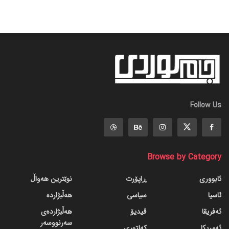
Follow Us
Browse by Category
ئابووری
ڕاپۆرت
نوێترین هەواڵ
ئاسیا
سیاسی
هەڵبژاردە
ئەفریقا
ڤیدیۆ
هەڵبژاردەی
سەرنووسەر
ئەمریکا
کەلتوری