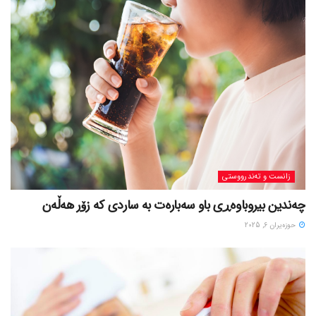
زانست و تەندرووستی
چەندین بیروباوەڕی باو سەبارەت بە ساردی کە زۆر هەڵەن
حوزه‌یران 6, 2025