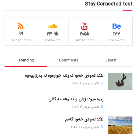
Stay Connected test
99
23.9k
205k
137
Subscribers
Followers
Subscribers
Followers
Trending
Comments
Latest
لێکدانەوەی خەو؛ کەوتنە خوارەوە لە بەرزاییەوە
كانونی دووه‌م 19, 2025
پیره میرد؛ ژیان و به رهه مه کانی
كانونی دووه‌م 16, 2025
لێکدانەوەی خەو: گەنم
كانونی دووه‌م 20, 2025