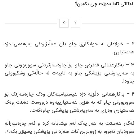
لەکاتی تادا دەبێت چی بکەین؟
2 – خۆلادان لە جوانکاری چاو یان هەڵبژاردنی بەرهەمی دژە
هەستیاری.
3 – بەکارهێنانی قەترەی چاو بۆ چارەسەرکردنی سووربوونی چاو
بە سەرپەرشتی پزیشکی چاو بە تایبەت لە حاڵەتی وشکبوونی
چاودا.
4 – بەکارهێنانی دڵۆپە دژە هیستیامینەکان وەک چارەسەرێک بۆ
سووربوونی چاو کە بە هۆی هەستیارییەوە درووست دەبێت وەک
هەستیاری وەرزی بە سەرپەرشتی پزیشکی چاوەکەت.
ئەگەر هەستت بە هەر یەک لەم نیشانانە کرد و ئەم چارەسەرانە
سوودیان نەبوو، بە زووترین کات سەردانی پزیشکی پسپۆڕ بکە./.