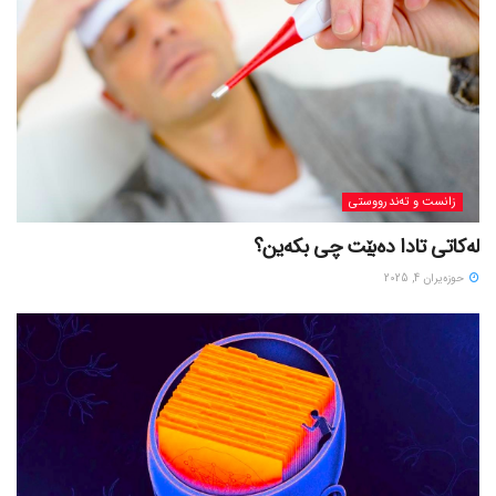
زانست و تەندرووستی
لەکاتی تادا دەبێت چی بکەین؟
حوزه‌یران 4, 2025