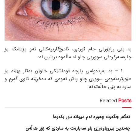
بە پێی ڕاپۆرتی جام کوردی، ئامۆژگارییەکانی ئەو پزیشکە بۆ
چارەسەرکردنی سووریی چاو لە ماڵەوە بریتین لە:
1 – بە بەردەوامی پارچە قوماشێکی خاوێن بەکار بهێنە بۆ
هێورکردنەوەی سووری چاو پاش ئەوەی کە دەخرێتە ئاوی گەرم و
سارد بە پێی حاڵەتەکە.
Related
Posts
ئەگەر جگەرت چەورە لەم میوانە دور بکەوە!
چەندین بیروباوەڕی باو سەبارەت بە ساردی کە زۆر هەڵەن