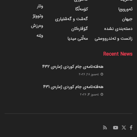
وتار
ئەورووپا
کۆمەڵگا
وتووێژ
جیهان
گه‌شت و گه‌شتیاری
وەرزش
دسته‌بندی نشده
گۆڤاره‌کان
وێنە
زانست و تەندرووستی
مەڵتی میدیا
Recent News
هەفتەنامەی جام کوردی ژمارەی 432
ته‌مموز 28, 2026
هەفتەنامەی جام کوردی ژمارەی 431
ته‌مموز 14, 2026