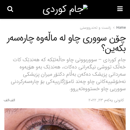
Home
زانست و تەندرووستی
چۆن سووری چاو لە ماڵەوە چارەسەر
بکەین؟
جام کوردی – سووربوونی چاو حاڵەتێکە کە هەندێک کات
خەڵک تووشی نیگەرانی دەکات، هەندێک بەو هۆیەوە
سەردانی پزیشک دەکەن بەڵام دکتۆر میران پزیشکی
نەخۆشییەکانی چاو چەند ئامۆژگارییەکی بۆ چارەسەرکردنی
سووریی چاو خستووەتەڕوو.
كانونی یه‌كه‌م 23, 2022