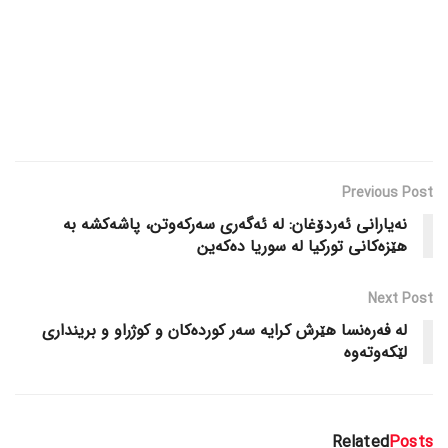
Previous Post
نەیارانی ئەردۆغان: لە ئەگەری سەرکەوتن، پاشەکشە بە
هێزەکانی تورکیا لە سوریا دەکەین
Next Post
لە فەرەنسا هێرش کرایە سەر کوردەکان و کوژراو و برینداری
لێکەوتەوە
Related
Posts