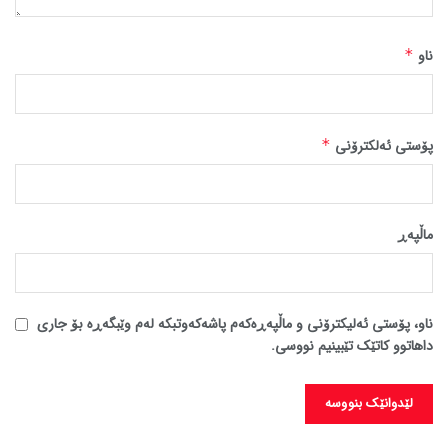
ناو
*
پۆستی ئەلکترۆنی
*
ماڵپه‌ڕ
ناو، پۆستی ئەلیکترۆنی و ماڵپەڕەکەم پاشەکەوتبکە لەم وێبگەڕە بۆ جاری
داهاتوو کاتێک تێبینیم نووسی.