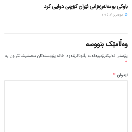
باوکی بومەلەرزەزانی ئێران کۆچی دوایی کرد
حوزه‌یران 3, 2025
وەڵامێک بنووسە
پۆستی ئەلیکترۆنییەکەت بڵاوناکرێتەوە.
خانە پێویستەکان دەستنیشانکراون بە
*
لێدوان
*