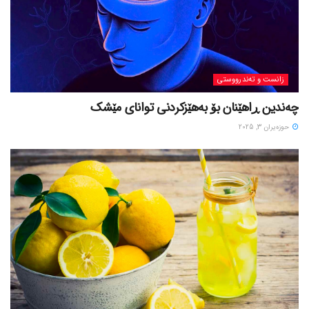
زانست و تەندرووستی
چەندین ڕاهێنان بۆ بەهێزکردنی توانای مێشک
حوزه‌یران 3, 2025