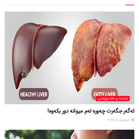
زانست و تەندرووستی
ئەگەر جگەرت چەورە لەم میوانە دور بکەوە!
حوزه‌یران 6, 2025