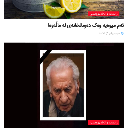
زانست و تەندرووستی
ئەم میوەیە وەک دەرمانخانەی لە ماڵەوە!
حوزه‌یران 3, 2025
زانست و تەندرووستی