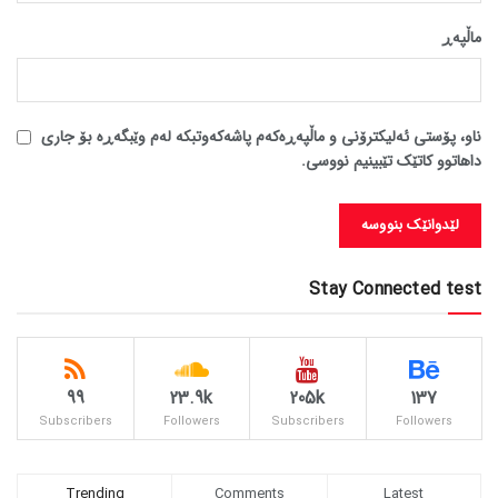
ماڵپه‌ڕ
ناو، پۆستی ئەلیکترۆنی و ماڵپەڕەکەم پاشەکەوتبکە لەم وێبگەڕە بۆ جاری
داهاتوو کاتێک تێبینیم نووسی.
Stay Connected test
99
23.9k
205k
137
Subscribers
Followers
Subscribers
Followers
Trending
Comments
Latest