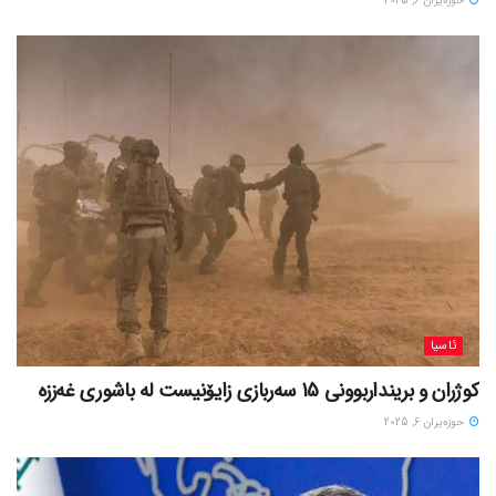
حوزه‌یران 6, 2025
ئاسیا
کوژران و برینداربوونی 15 سەربازی زایۆنیست لە باشوری غەززە
حوزه‌یران 6, 2025