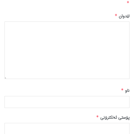
*
لێدوان
*
ناو
*
پۆستی ئەلکترۆنی
*