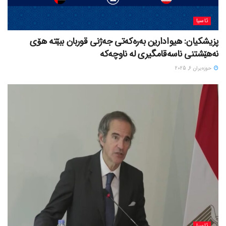
ئاسیا
پزیشکیان: هیوادارین بەرەکەتی جەژنی قوربان ببێتە هۆی
نەهێشتنی ناسەقامگیری لە ناوچەکە
حوزه‌یران 6, 2025
ئاسیا