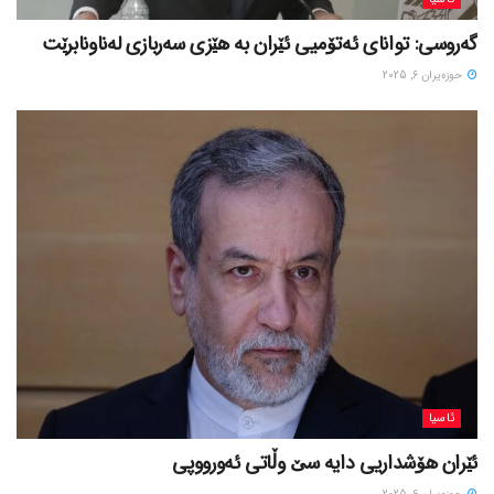
گەروسی: توانای ئەتۆمیی ئێران بە هێزی سەربازی لەناونابرێت
حوزه‌یران 6, 2025
ئاسیا
ئێران هۆشداریی دایە سێ وڵاتی ئەورووپی