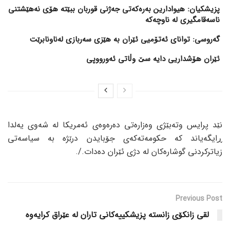
پزیشکیان: هیوادارین بەرەکەتی جەژنی قوربان ببێتە هۆی نەهێشتنی
ناسەقامگیری لە ناوچەکە
گەروسی: توانای ئەتۆمیی ئێران بە هێزی سەربازی لەناونابرێت
ئێران هۆشداریی دایە سێ وڵاتی ئەورووپی
نێد پرایس وتەبێژی وەزارەتی دەرەوەی ئەمریکا لە شەوی یەلدا
ڕایگەیاند کە حکومەتەکەی جۆبایدن درێژە بە سیاسەتی
زیاترکردنی گوشارەکان لە دژی ئێران دەدات./.
Previous Post
لقی زانکۆی زانستە پزیشکییەکانی تاران لە عێراق کرایەوە