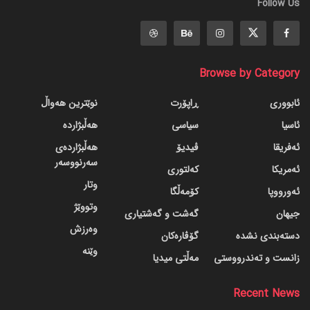
Follow Us
Browse by Category
ئابووری
ڕاپۆرت
نوێترین هەواڵ
ئاسیا
سیاسی
هەڵبژاردە
ئەفریقا
ڤیدیۆ
هەڵبژاردەی
سەرنووسەر
ئەمریکا
کەلتوری
وتار
ئەورووپا
کۆمەڵگا
وتووێژ
جیهان
گه‌شت و گه‌شتیاری
وەرزش
دسته‌بندی نشده
گۆڤاره‌کان
وێنە
زانست و تەندرووستی
مەڵتی میدیا
Recent News