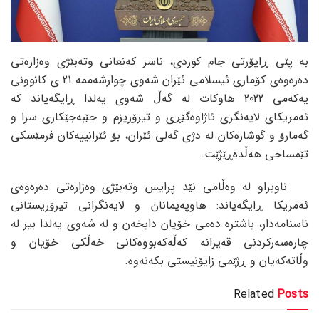
بە پێی ڕاپۆرتی جام کوردی، ناسر کەنعانی وتەبێژی وەزارەتی
دەرەوەی کۆماری ئیسلامی ئێران شەوی چوارشەممە 21 ی کانوونی
یەکەمی 2022 هاوکات لە گەڵ شەوی یەلدا ڕایگەیاند کە
ئەمریکای لایەنگری ئاژاوەگێڕی و تیرۆریزم و جێبەجێکاری سزا و
گەمارۆ و گوشارەکان لە دژی گەلی ئێران، بۆ ئێرانییەکان فرمێسکی
تێمساحی هەڵدەڕێژێت.
ناوبراو لە وەڵامی نێد پرایس وتەبێژی وەزارەتی دەرەوەی
ئەمریکا ڕایگەیاند: هاوپەیمانان و لایەنگرانی تیرۆریستانی
ناسنامەدار، باشترە دەمی خۆیان دابخەن و لە شەوی یەلدا بیر لە
چارەسەرکردنی قەیرانە کەڵەکەبووەکانی خەڵکی خۆیان و
وڵاتەکەیان و ڕژێمی زایۆنیستی بکەنەوە.
Related
Posts