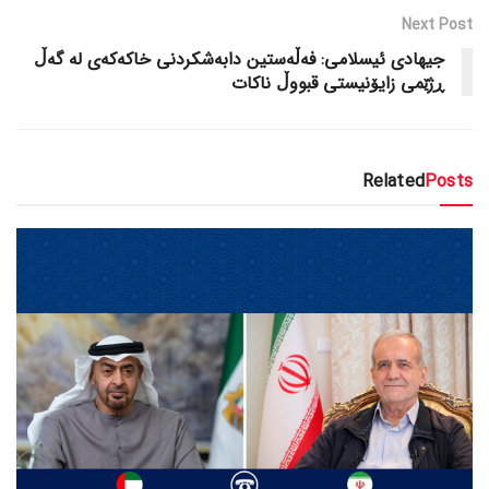
Next Post
جیهادی ئیسلامی: فەڵەستین دابەشکردنی خاکەکەی لە گەڵ
ڕژێمی زایۆنیستی قبووڵ ناکات
Related
Posts