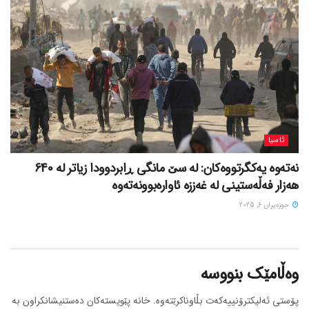
ئاسیا
نەتەوە یەکگرتووەکان: لە سێ مانگی ڕابردوودا زیاتر لە 640
هەزار فەڵەستینی لە غەززە ئاوارەبوونەتەوە
حوزه‌یران 6, 2025
وەڵامێک بنووسە
پۆستی ئەلیکترۆنییەکەت بڵاوناکرێتەوە.
خانە پێویستەکان دەستنیشانکراون بە