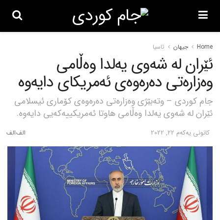
Home
جیهان
ئاسیا
ئێران لە شەوی یەلدا وەڵامی
وەزارەتی دەرەوەی ئەمریکای دایەوە
جام کوردی – وتەبێژی وەزارەتی دەرەوەی کۆماری ئیسلامی
ئێران لە شەوی یەلدا وەڵامی هاوتا ئەمریکییەکەیی دایەوە.
كانونی یه‌كه‌م 22, 2022