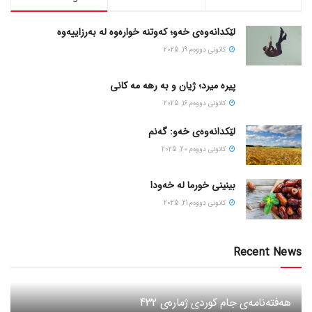
لێکدانەوەی خەو؛ کەوتنە خوارەوە لە بەرزاییەوە
كانونی دووه‌م 19, 2025
پیره میرد؛ ژیان و به رهه مه کانی
كانونی دووه‌م 16, 2025
لێکدانەوەی خەو: گەنم
كانونی دووه‌م 20, 2025
بینینی خورما لە خەودا
كانونی دووه‌م 21, 2025
Recent News
هەفتەنامەی جام کوردی ژمارەی 432