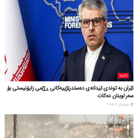
ئاسیا
ئێران بە توندی ئیدانەی دەستدرێژییەکانی ڕژێمی زایۆنیستی بۆ
سەر لوبنان دەکات
حوزه‌یران 6, 2025