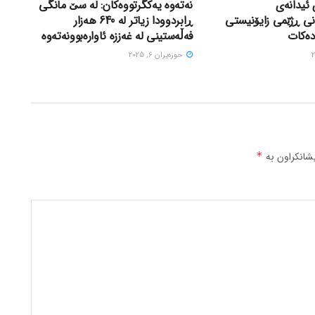
 ئیدانەی
نەتەوە یەکگرتووەکان: لە سێ مانگی
نی ڕژێمی زایۆنیستی
ڕابردوودا زیاتر لە 640 هەزار
دەکات
فەڵەستینی لە غەززە ئاوارەبوونەتەوە
حوزه‌یران 6, 2025
شانکراون بە
*