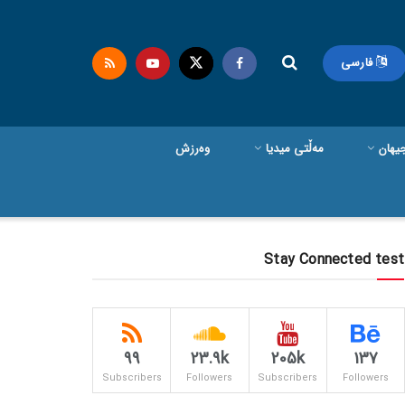
فارسی
یهان
مەڵتی میدیا
وەرزش
Stay Connected test
99
23.9k
205k
137
Subscribers
Followers
Subscribers
Followers