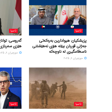
ئاسیا
ئاسیا
پزیشکیان: هیوادارین بەرەکەتی
گەروسی: توانای
جەژنی قوربان ببێتە هۆی نەهێشتنی
هێزی سەربازی 
ناسەقامگیری لە ناوچەکە
حوزه‌یران 6, 2025
حوزه‌یران 6, 2025
ئاسیا
ئاسیا