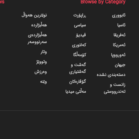
ws
Browse by Category
ئابووری
ڕاپۆرت
نوێترین هەواڵ
ئاسیا
سیاسی
هەڵبژاردە
ئەفریقا
ڤیدیۆ
هەڵبژاردەی
سەرنووسەر
ئەمریکا
کەلتوری
وتار
ئەورووپا
کۆمەڵگا
وتووێژ
جیهان
گه‌شت و
گه‌شتیاری
وەرزش
دسته‌بندی نشده
گۆڤاره‌کان
وێنە
زانست و
تەندرووستی
مەڵتی میدیا