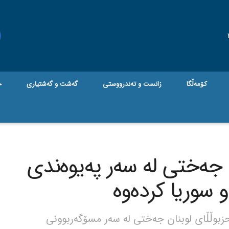
کۆمەڵگا
زانست و تەندرووستی
گه‌شت و گه‌شتیاری
ج
جەختی لە سەر پەیوەندی
 و سوریا کردەوە
زبوڵڵای لوبنان جەختی لە سەر مسۆگەربوونی