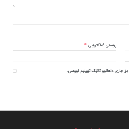
پۆستی ئەلکترۆنی
*
بۆ جاری داهاتوو کاتێک تێبینیم نووسی.