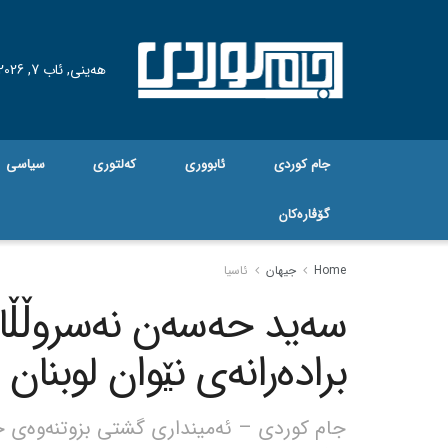
هه‌ینی, ئاب 7, 2026
جام کوردی
ئابووری
کەلتوری
سیاسی
گۆڤاره‌کان
Home
جیهان
ئاسیا
سەید حەسەن نەسروڵڵا 
برادەرانەی نێوان لوبنان
جام کوردی – ئەمینداری گشتی بزوتنەوەی ح