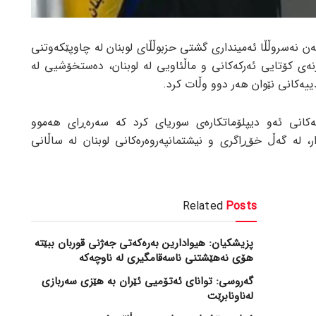
 نەسروڵڵا ئەمینداری گشتی حزبوڵڵای لوبنان لە چاوپێکەوتنی
نەی کۆتایی ئەرکەکانی و ماڵئاویی لە لوبنان، دەستخۆشیی لە
ییەکانی نێوان هەر دوو وڵات کرد.
کانی ئەو دیپلۆماتکارەی سوریای کرد کە سەرەڕای هەموو
، لە گەڵ خۆڕاگری و نیشتمانپەروەرەکانی لوبنان لە ساڵانی
Related
Posts
پزیشکیان: هیوادارین بەرەکەتی جەژنی قوربان ببێتە
هۆی نەهێشتنی ناسەقامگیری لە ناوچەکە
گەروسی: توانای ئەتۆمیی ئێران بە هێزی سەربازی
لەناونابرێت