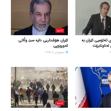
ئاسیا
 ئەتۆمیی ئێران بە
ئێران هۆشداریی دایە سێ وڵاتی
لەناونابرێت
ئەورووپی
حوزه‌یران 6, 2025
ئاسیا