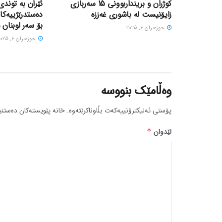
کوژران و برینداربوونی 15 سەربازی
ئێران بە توندی
زایۆنیست لە باشوری غەززە
دەستدرێژییەکا
بۆ سەر لوبنان 
حوزه‌یران 6, 2025
حوزه‌یران 6, 2025
وەڵامێک بنووسە
پۆستی ئەلیکترۆنییەکەت بڵاوناکرێتەوە.
خانە پێویستەکان دەستنی
لێدوان
*