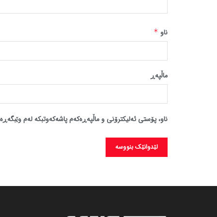
ناو
*
ماڵپه‌ڕ
ناو، پۆستی ئەلیکترۆنی و ماڵپەڕەکەم پاشەکەوتبکە لەم وێبگەڕە 