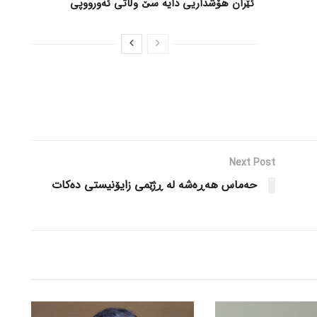
ئێران هۆشداریی دایە سێ وڵاتی ئەورووپی
Next Post
حەماس هەڕەشە لە ڕژێمی زایۆنیستی دەکات