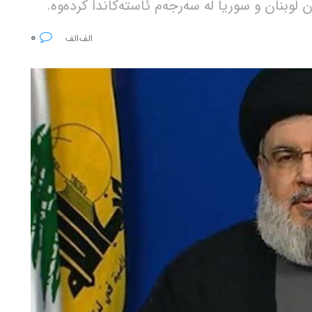
ان لوبنان و سوریا لە سەرجەم ئاستەکاندا کردەوە.
0