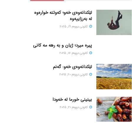
لێکدانەوەی خەو؛ کەوتنە خوارەوە
لە بەرزاییەوە
كانونی دووه‌م 19, 2025
پیره میرد؛ ژیان و به رهه مه کانی
كانونی دووه‌م 16, 2025
لێکدانەوەی خەو: گەنم
كانونی دووه‌م 20, 2025
بینینی خورما لە خەودا
كانونی دووه‌م 21, 2025