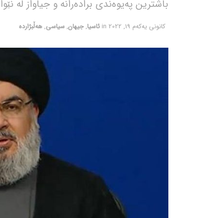
باشترین پەیوەندی برادەرانە و جیاواز لە نێو
كانونی یه‌كه‌م 19, 2022
in
ئاسیا
,
جیهان
,
سیاسی
,
هەڵبژاردە