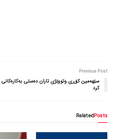
Previous Post
سێهەمین کۆڕی وتووێژی تاران دەستی بەکارەکانی
کرد
Related
Posts