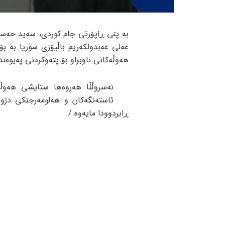
بە پێی ڕاپۆرتی جام کوردی، سەید حەسەن
عەلی عەبدولکەریم باڵیۆزی سوریا بە بۆ
هەوڵەکانی ناوبراو بۆ پتەوکردنی پەیوەند
نەسروڵڵا هەروەها ستایشی هەوڵە
ئاستەنگەکان و هەلومەرجێکی دژوار
ڕابردوودا مایەوە./.