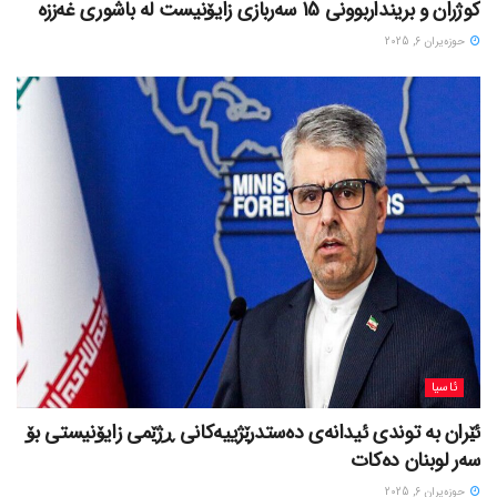
کوژران و برینداربوونی 15 سەربازی زایۆنیست لە باشوری غەززە
حوزه‌یران 6, 2025
ئاسیا
ئێران بە توندی ئیدانەی دەستدرێژییەکانی ڕژێمی زایۆنیستی بۆ
سەر لوبنان دەکات
حوزه‌یران 6, 2025