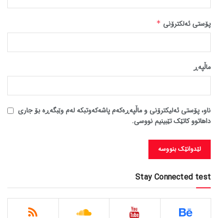
پۆستی ئەلکترۆنی
*
ماڵپه‌ڕ
ناو، پۆستی ئەلیکترۆنی و ماڵپەڕەکەم پاشەکەوتبکە لەم وێبگەڕە بۆ جاری
داهاتوو کاتێک تێبینیم نووسی.
Stay Connected test