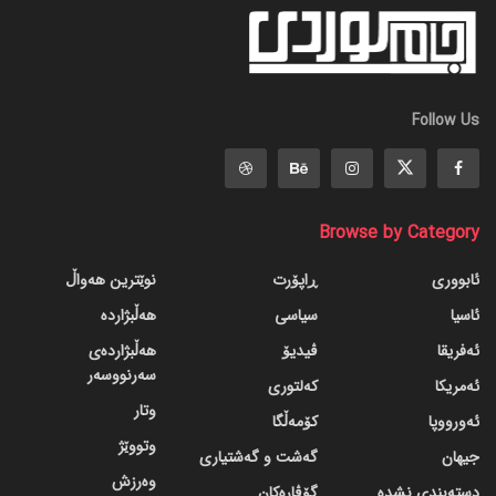
Follow Us
Browse by Category
ئابووری
ڕاپۆرت
نوێترین هەواڵ
ئاسیا
سیاسی
هەڵبژاردە
ئەفریقا
ڤیدیۆ
هەڵبژاردەی
سەرنووسەر
ئەمریکا
کەلتوری
وتار
ئەورووپا
کۆمەڵگا
وتووێژ
جیهان
گه‌شت و گه‌شتیاری
وەرزش
دسته‌بندی نشده
گۆڤاره‌کان