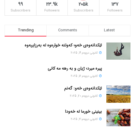
99
23.9k
205k
137
Subscribers
Followers
Subscribers
Followers
Trending
Comments
Latest
لێکدانەوەی خەو؛ کەوتنە خوارەوە لە بەرزاییەوە
كانونی دووه‌م 19, 2025
پیره میرد؛ ژیان و به رهه مه کانی
كانونی دووه‌م 16, 2025
لێکدانەوەی خەو: گەنم
كانونی دووه‌م 20, 2025
بینینی خورما لە خەودا
كانونی دووه‌م 21, 2025