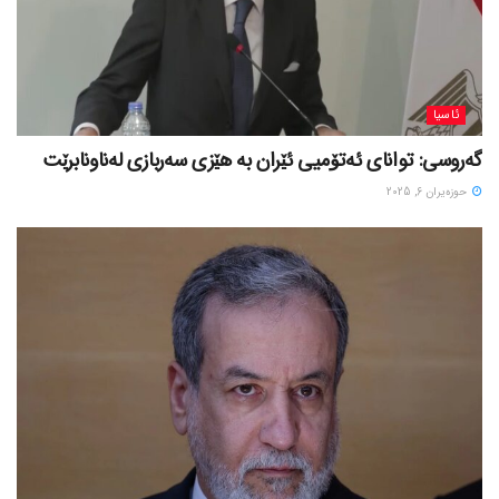
ئاسیا
گەروسی: توانای ئەتۆمیی ئێران بە هێزی سەربازی لەناونابرێت
حوزه‌یران 6, 2025