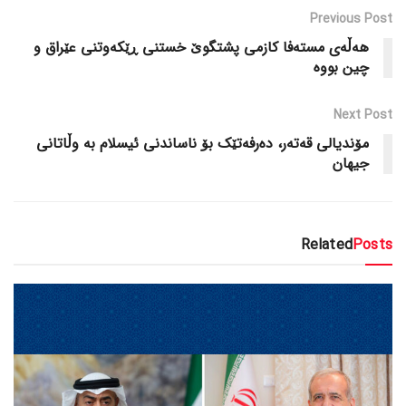
Previous Post
هەڵەی مستەفا کازمی پشتگوێ خستنی ڕێکەوتنی عێراق و
چین بووە
Next Post
مۆندیالی قەتەر، دەرفەتێک بۆ ناساندنی ئیسلام بە وڵاتانی
جیهان
Related
Posts