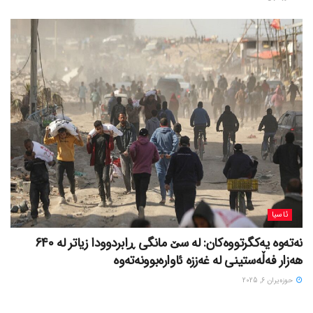
ئاسیا
نەتەوە یەکگرتووەکان: لە سێ مانگی ڕابردوودا زیاتر لە 640
هەزار فەڵەستینی لە غەززە ئاوارەبوونەتەوە
حوزه‌یران 6, 2025