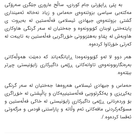
بە پێی ڕاپۆرتی جام کوردی، ساڵح عاروری جێگری سەرۆکی
مەکتەبی سیاسی بزوتنەوەی حەماس و زیاد نەخالە ئەمینداری
گشتی بزوتنەوەی جیهادی ئیسلامی فەڵەستین لە بەیروت ی
پایتەختی لوبنان کۆبوونەوە و جەختیان لە سەر گرنگی هاوکاری
هاوبەش لە پێناو بەهێزبوونی خۆڕاگریی فەڵەستین بە تایبەت لە
کەرتی خۆرئاوا کردەوە.
هەر دوو لا لەو کۆبوونەوەدا ڕایانگەیاند کە دەبێت هەوڵەکانی
بەرەنگاربوونەوەی تاوانەکانی ڕژێمی داگیرکاری زایۆنیستی چڕتر
ببێتەوە.
حەماس و جیهادی ئیسلامی هەروەها جەختیان لە سەر گرنگی
یەکڕیزی و یەکگرتوویی فەڵەستینییەکان و پاڵپشتی لە خۆڕاگری
بۆ وردەرنانی ڕژێمی داگیرکاری زایۆنیستی لە خاکی فەڵەستین و
مسۆگەرکردنی مافەکانی ئەم وڵاتە و پاراستنی قودس و مزگەوتی
ئەقسا کردەوە./.