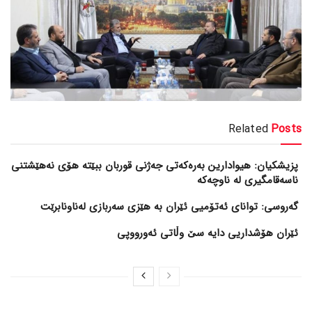
Related
Posts
پزیشکیان: هیوادارین بەرەکەتی جەژنی قوربان ببێتە هۆی نەهێشتنی
ناسەقامگیری لە ناوچەکە
گەروسی: توانای ئەتۆمیی ئێران بە هێزی سەربازی لەناونابرێت
ئێران هۆشداریی دایە سێ وڵاتی ئەورووپی