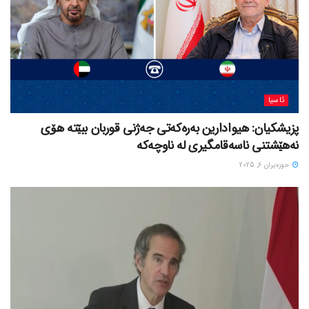
ئاسیا
پزیشکیان: هیوادارین بەرەکەتی جەژنی قوربان ببێتە هۆی
نەهێشتنی ناسەقامگیری لە ناوچەکە
حوزه‌یران 6, 2025