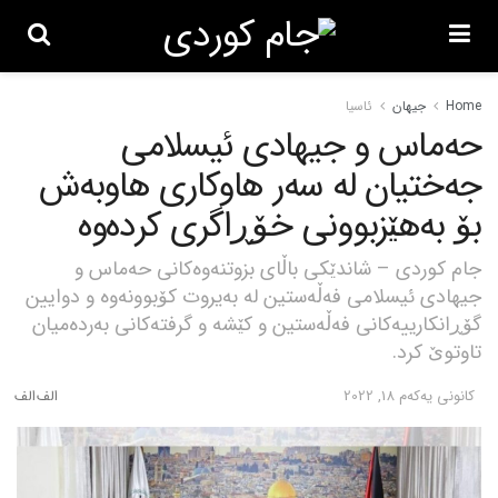
Home
جیهان
ئاسیا
حەماس و جیهادی ئیسلامی
جەختیان لە سەر هاوکاری هاوبەش
بۆ بەهێزبوونی خۆڕاگری کردەوە
جام کوردی – شاندێکی باڵای بزوتنەوەکانی حەماس و
جیهادی ئیسلامی فەڵەستین لە بەیروت کۆبوونەوە و دوایین
گۆڕانکارییەکانی فەڵەستین و کێشە و گرفتەکانی بەردەمیان
تاوتوێ کرد.
كانونی یه‌كه‌م 18, 2022