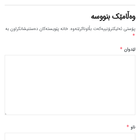
وەڵامێک بنووسە
پۆستی ئەلیکترۆنییەکەت بڵاوناکرێتەوە.
خانە پێویستەکان دەستنیشانکراون بە
*
لێدوان
*
ناو
*