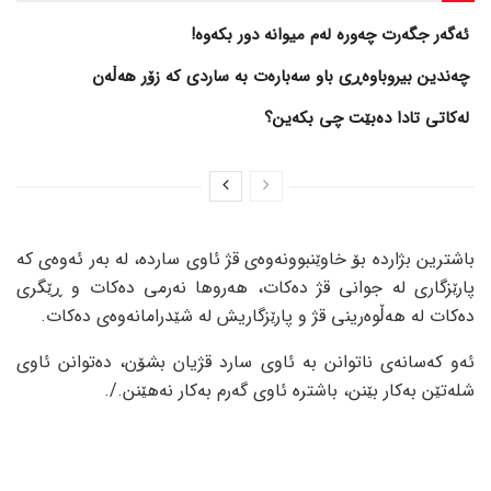
ئەگەر جگەرت چەورە لەم میوانە دور بکەوە!
چەندین بیروباوەڕی باو سەبارەت بە ساردی کە زۆر هەڵەن
لەکاتی تادا دەبێت چی بکەین؟
باشترین بژاردە بۆ خاوێنبوونەوەی قژ ئاوی ساردە، لە بەر ئەوەی کە
پارێزگاری لە جوانی قژ دەکات، هەروها نەرمی دەکات و ڕێگری
دەکات لە هەڵوەرینی قژ و پارێزگاریش لە شێدرامانەوەی دەکات.
ئەو کەسانەی ناتوانن بە ئاوی سارد قژیان بشۆن، دەتوانن ئاوی
شلەتێن بەکار بێنن، باشترە ئاوی گەرم بەکار نەهێنن./.