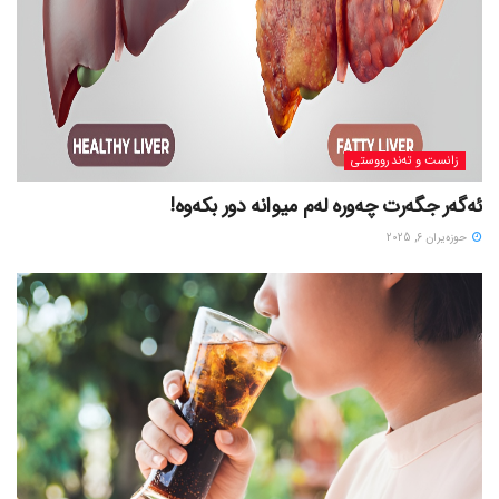
زانست و تەندرووستی
ئەگەر جگەرت چەورە لەم میوانە دور بکەوە!
حوزه‌یران 6, 2025