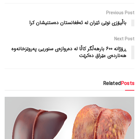
Previous Post
باڵیۆزی نوێی ئێران لە ئەفغانستان دەستنیشان کرا
Next Post
ڕۆژانە 600 بارهەڵگر کاڵا لە دەروازەی سنوریی پەروێزخانەوە
هەناردەی عێراق دەکرێت
Related
Posts