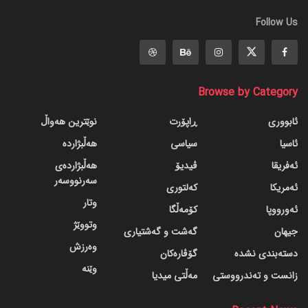
Follow Us
Browse by Category
ئابووری
ڕاپۆرت
نوێترین هەواڵ
ئاسیا
سیاسی
هەڵبژاردە
ئەفریقا
ڤیدیۆ
هەڵبژاردەی
سەرنووسەر
ئەمریکا
کەلتوری
وتار
ئەورووپا
کۆمەڵگا
وتووێژ
جیهان
گه‌شت و گه‌شتیاری
وەرزش
دسته‌بندی نشده
گۆڤاره‌کان
وێنە
زانست و تەندرووستی
مەڵتی میدیا