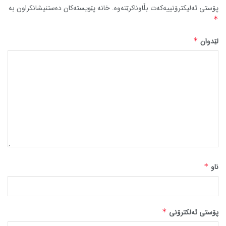
پۆستی ئەلیکترۆنییەکەت بڵاوناکرێتەوە.
خانە پێویستەکان دەستنیشانکراون بە
*
لێدوان
*
ناو
*
پۆستی ئەلکترۆنی
*