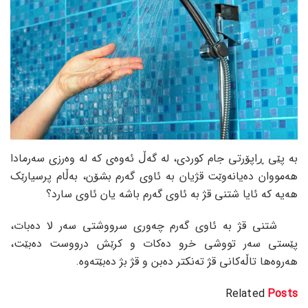
بە پێی ڕاپۆرتی جام کوردی، لە گەڵ ئەوەی کە لە وەرزی سەرمادا
هەمووان دەیانەوێت قژیان بە ئاوی گەرم بشۆن، بەڵام پرسیارێک
هەیە کە ئایا شتنی قژ بە ئاوی گەرم باشە یان ئاوی سارد؟
شتنی قژ بە ئاوی گەرم چەوری سرووشتی سەر لا دەبات،
پێستی سەر تووشی خرو دەکات و کرێش درووست دەبێت،
هەروەها تاڵەکانی قژ تەنکتر دەبن و قژ بژ دەبێتەوە.
Related
Posts