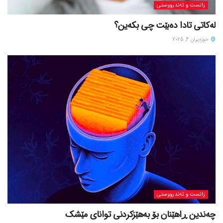
زانست و تەندرووستی
لەکاتی تادا دەبێت چی بکەین؟
حوزه‌یران 4, 2025
زانست و تەندرووستی
چەندین ڕاهێنان بۆ بەهێزکردنی توانای مێشک