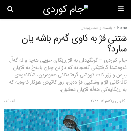
Home
زانست و تەندرووستی
شتنی قژ بە ئاوی گەرم باشە یان
سارد؟
جام کوردی – گرنگیدان بە قژ ڕێگای خۆیی هەیە و لە گەڵ
ئەوەشدا گرفتێکی گەنجانە کە نازانن چۆن بایەخ بە قژیان
بدەن و زۆر کات تووشی گرفتەکانی هەوەرین، شکانەوەی
تاڵەکانی قژ و وشکیی قژ دەبن، زۆر کاتیش هۆکار ئەوەیە کە
بە ڕێگایەکی هەڵە قژیان دەشۆن.
كانونی یه‌كه‌م 17, 2022