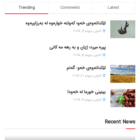
Trending
Comments
Latest
لێکدانەوەی خەو؛ کەوتنە خوارەوە لە بەرزاییەوە
كانونی دووه‌م 19, 2025
پیره میرد؛ ژیان و به رهه مه کانی
كانونی دووه‌م 16, 2025
لێکدانەوەی خەو: گەنم
كانونی دووه‌م 20, 2025
بینینی خورما لە خەودا
كانونی دووه‌م 21, 2025
Recent News