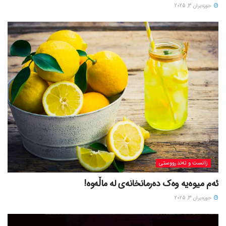
حوزه‌یران 3, 2025
زانست و تەندرووستی
ئەم میوەیە وەک دەرمانخانەی لە ماڵەوە!
حوزه‌یران 3, 2025