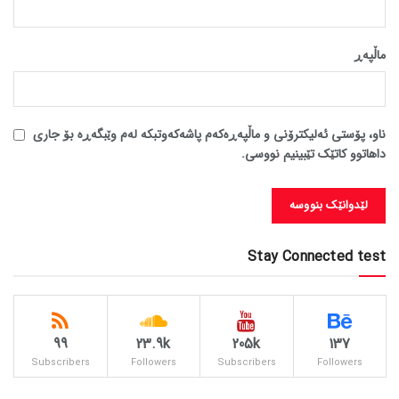
ماڵپه‌ڕ
ناو، پۆستی ئەلیکترۆنی و ماڵپەڕەکەم پاشەکەوتبکە لەم وێبگەڕە بۆ جاری
داهاتوو کاتێک تێبینیم نووسی.
Stay Connected test
99
23.9k
205k
137
Subscribers
Followers
Subscribers
Followers