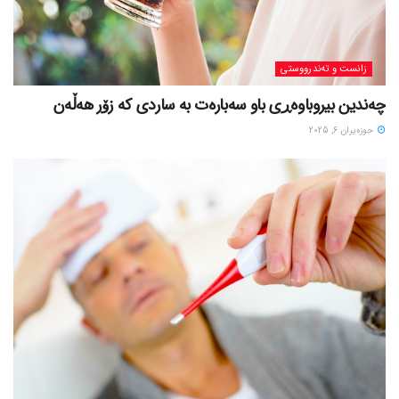
زانست و تەندرووستی
چەندین بیروباوەڕی باو سەبارەت بە ساردی کە زۆر هەڵەن
حوزه‌یران 6, 2025