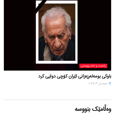
زانست و تەندرووستی
باوکی بومەلەرزەزانی ئێران کۆچی دوایی کرد
حوزه‌یران 3, 2025
وەڵامێک بنووسە