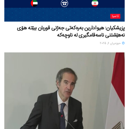
ئاسیا
پزیشکیان: هیوادارین بەرەکەتی جەژنی قوربان ببێتە هۆی
نەهێشتنی ناسەقامگیری لە ناوچەکە
حوزه‌یران 6, 2025