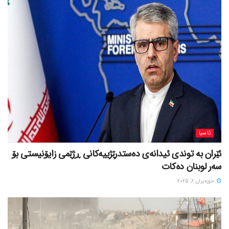
ئاسیا
ئێران بە توندی ئیدانەی دەستدرێژییەکانی ڕژێمی زایۆنیستی بۆ
سەر لوبنان دەکات
حوزه‌یران 6, 2025