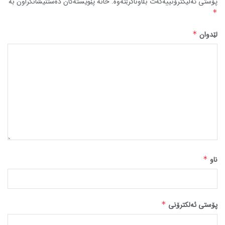
پۆستی ئەلیکترۆنییەکەت بڵاوناکرێتەوە.
خانە پێویستەکان دەستنیشانکراون بە
*
لێدوان
*
ناو
*
پۆستی ئەلکترۆنی
*