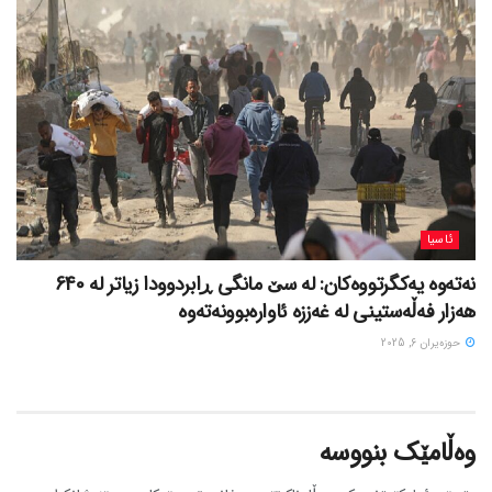
ئاسیا
نەتەوە یەکگرتووەکان: لە سێ مانگی ڕابردوودا زیاتر لە 640
هەزار فەڵەستینی لە غەززە ئاوارەبوونەتەوە
حوزه‌یران 6, 2025
وەڵامێک بنووسە