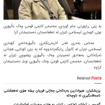
بە پێی ڕاپۆرتی جام کوردی، حەسەن کازمی قومی وەک باڵیۆزی
نوێی کۆماری ئیسلامی ئێران لە ئەفغانستان دەستنیشان کرا.
عەباس بەدری فەڕ کاربەڕێکەری باڵیۆزخانەی کۆماری
ئیسلامی ئێران لە کابوڵ ڕایگەیاندووە کە بە پێی کۆتایی هێنانی
ئەرکەکانی بەهادۆر ئەمینیان وەک باڵیۆزی پێشووی ئێران لە
ئەفغانستان، حەسەن کازمی قومی وەک باڵیۆزی نوێ دەستنیشان
کراوە.
Related
Posts
پزیشکیان: هیوادارین بەرەکەتی جەژنی قوربان ببێتە هۆی نەهێشتنی
ناسەقامگیری لە ناوچەکە
گەروسی: توانای ئەتۆمیی ئێران بە هێزی سەربازی لەناونابرێت