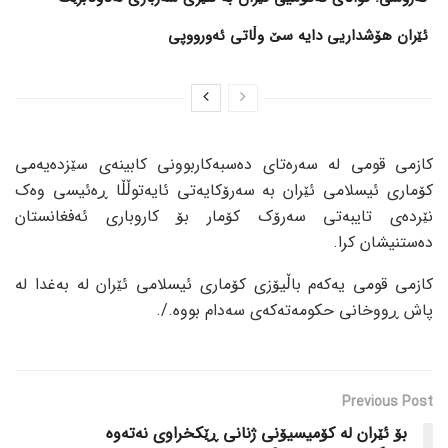
ئێران هۆشداریی دایە سێ وڵاتی ئەورووپی
کازمی قومی لە سەرەتای دەسبەکاربوونی کابینەی سێزدەیەمی
کۆماری ئیسلامی ئێران بە سەرۆکایەتی ئایەتوڵڵا ڕەئیسی وەک
نێردەی تایبەتی سەرۆک کۆمار بۆ کاروباری ئەفغانستان
دەستنیشان کرا.
کازمی قومی یەکەم باڵیۆزی کۆماری ئیسلامی ئێران لە بەغدا لە
پاش ڕووخانی حکومەتەکەی سەدام بووە./.
Previous Post
بۆ ئێران لە کۆمیسیۆنی ژنانی ڕێکخراوی نەتەوە