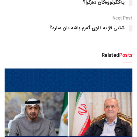
یەکگرتووەکان دەرکرا؟
Next Post
شتنی قژ بە ئاوی گەرم باشە یان سارد؟
Related
Posts