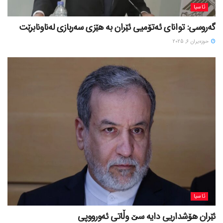
ئاسیا
گەروسی: توانای ئەتۆمیی ئێران بە هێزی سەربازی لەناونابرێت
حوزه‌یران 6, 2025
ئاسیا
ئێران هۆشداریی دایە سێ وڵاتی ئەورووپی