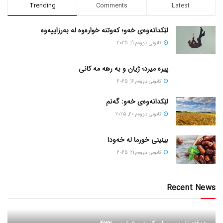
Trending
Comments
Latest
لێکدانەوەی خەو؛ کەوتنە خوارەوە لە بەرزاییەوە
كانونی دووه‌م 19, 2025
پیره میرد؛ ژیان و به رهه مه کانی
كانونی دووه‌م 16, 2025
لێکدانەوەی خەو: گەنم
كانونی دووه‌م 20, 2025
بینینی خورما لە خەودا
كانونی دووه‌م 21, 2025
Recent News