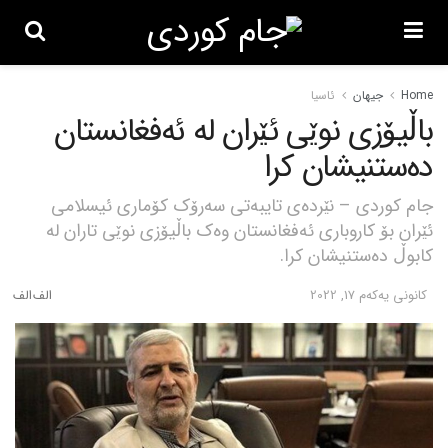
Home
جیهان
ئاسیا
باڵیۆزی نوێی ئێران لە ئەفغانستان
دەستنیشان کرا
جام کوردی – نێردەی تایبەتی سەرۆک کۆماری ئیسلامی
ئێران بۆ کاروباری ئەفغانستان وەک باڵیۆزی نوێی تاران لە
کابوڵ دەستنیشان کرا.
كانونی یه‌كه‌م 17, 2022