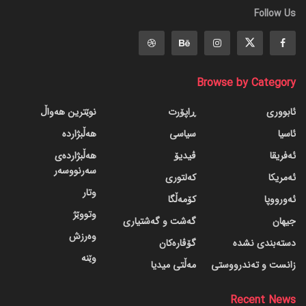
Follow Us
Browse by Category
ئابووری
ڕاپۆرت
نوێترین هەواڵ
ئاسیا
سیاسی
هەڵبژاردە
ئەفریقا
ڤیدیۆ
هەڵبژاردەی
سەرنووسەر
ئەمریکا
کەلتوری
وتار
ئەورووپا
کۆمەڵگا
وتووێژ
جیهان
گه‌شت و گه‌شتیاری
وەرزش
دسته‌بندی نشده
گۆڤاره‌کان
وێنە
زانست و تەندرووستی
مەڵتی میدیا
Recent News