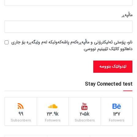
ماڵپه‌ڕ
ناو، پۆستی ئەلیکترۆنی و ماڵپەڕەکەم پاشەکەوتبکە لەم وێبگەڕە بۆ جاری
داهاتوو کاتێک تێبینیم نووسی.
Stay Connected test
99
23.9k
205k
137
Subscribers
Followers
Subscribers
Followers