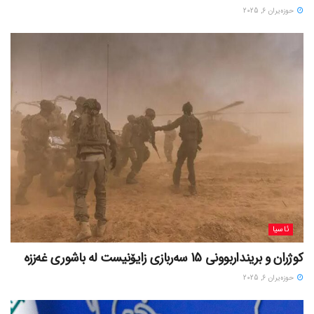
حوزه‌یران 6, 2025
ئاسیا
کوژران و برینداربوونی 15 سەربازی زایۆنیست لە باشوری غەززە
حوزه‌یران 6, 2025