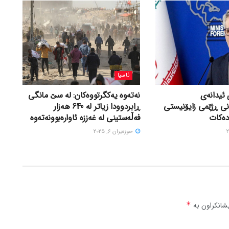
ئاسیا
 ئیدانەی
نەتەوە یەکگرتووەکان: لە سێ مانگی
نی ڕژێمی زایۆنیستی
ڕابردوودا زیاتر لە 640 هەزار
دەکات
فەڵەستینی لە غەززە ئاوارەبوونەتەوە
حوزه‌یران 6, 2025
شانکراون بە
*