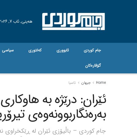
هه‌ینی, ئاب 7, 2026
جام کوردی
ئابووری
کەلتوری
سیاسی
گۆڤاره‌کان
Home
جیهان
ئاسیا
ئێران: درێژە بە هاوکاری
بەرەنگاربوونەوەی تیرۆر
جام کوردی – باڵیۆزی ئێران لە ڕێکخراوی نە