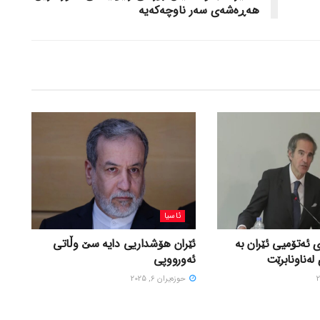
هەڕەشەی سەر ناوچەکەیە
ئاسیا
 ئەتۆمیی ئێران بە
ئێران هۆشداریی دایە سێ وڵاتی
لەناونابرێت
ئەورووپی
حوزه‌یران 6, 2025