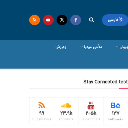
فارسی
یهان
مەڵتی میدیا
وەرزش
Stay Connected test
99
23.9k
205k
137
Subscribers
Followers
Subscribers
Followers