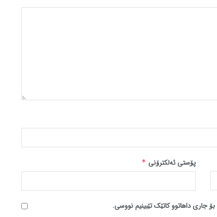
پۆستی ئەلکترۆنی
*
بۆ جاری داهاتوو کاتێک تێبینیم نووسی.