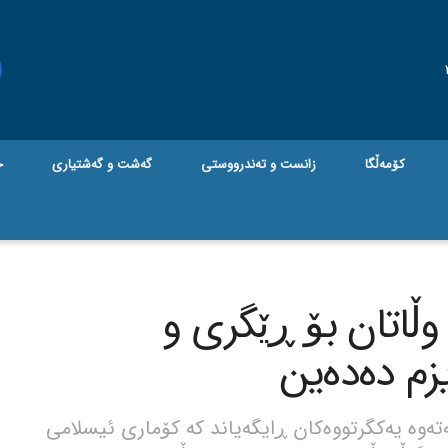
کۆمەڵگا
زانست و تەندرووستی
گه‌شت و گه‌شتیاری
ج
 وڵاتان بۆ ڕێگری و
یزم دەدەین
تەوە یەکگرتووەکان ڕایگەیاند کە کۆماری ئیسلامی