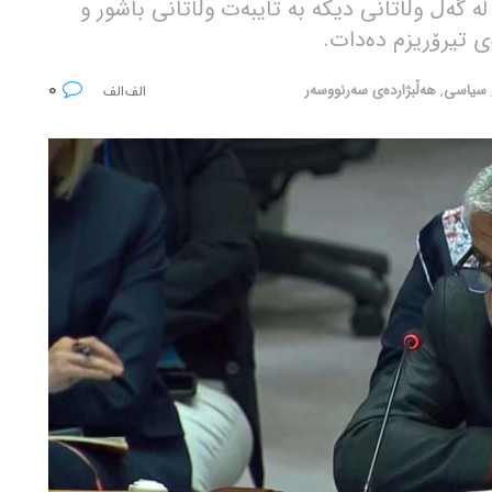
ە گەڵ وڵاتانی دیکە بە تایبەت وڵاتانی باشور و
ی تیرۆریزم دەدات.
0
سیاسی
,
هەڵبژاردەی سەرنووسەر