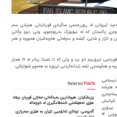
عید ئیروانی لە ڕێوڕەسمی ساڵیادی قوربانیانی هێرشی سەر
ەری پاکستان کە لە نیۆیۆرک بەڕێوەچوو، وتی: دوو وڵاتی
ش و ئازار و شایی، کێشە و دەرفەتی هاوبەشیان هەبووە و هەر
ناوبراو کۆماری ئیسلامی ئێرانی بە قوربانیی تیرۆریزم ناو برد و وتی کە تا ئێستا زیاتر لە 17 هەزار
ووە و هەڵوێستی ئێمە ئیدانەکردنی تیرۆرە بە هەموو شێوازێکی.
ئیسلامی
Related
Posts
ە هێرشە
یشاوەری
پزیشکیان: هیوادارین بەرەکەتی جەژنی قوربان ببێتە
ئێرانیش
هۆی نەهێشتنی ناسەقامگیری لە ناوچەکە
پیرۆزی
گەروسی: توانای ئەتۆمیی ئێران بە هێزی سەربازی
شاهچراغی شیراز بووە هۆی شەهیدبوونی 14
لەناونابرێت