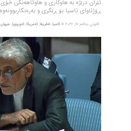
ئێران درێژە بە هاوکاری و هاوئاهەنگی خۆی ل
ڕۆژئاوای ئاسیا بۆ ڕێگری و بەرەنگاربوونەوە
كانونی یه‌كه‌م 17, 2022
in
ئاسیا
,
ئەفریقا
,
ئەمریکا
,
ئەورووپا
,
جیهان
,