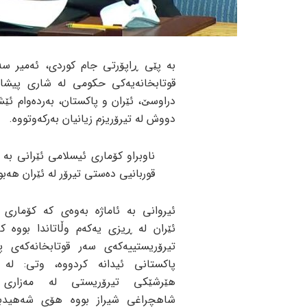
بە پێی ڕاپۆرتی جام کوردی، ئەمیر سە
قوتابخانەیەکی حکومی لە شاری پیشاو
دراوسێ، ئێران و پاکستان، بەردەوام ئێ
دووش لە تیرۆریزم زیانیان بەرکەوتووە.
قوربانیی دەستی تیرۆر لە ئێران هەب
ئیروانی بە ئاماژە بەوەی کە کۆماری 
ئێران لە ڕیزی یەکەم وڵاتاندا بووە ک
تیرۆریستییەکەی سەر قوتابخانەکەی پ
پاکستانی ئیدانە کردووە، وتی: لە 
هێرشێکی تیرۆریستی لە مەزاری 