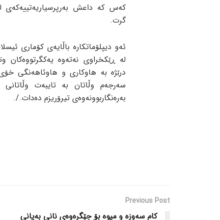
کەس کە داعش بەرپرسیاریەتییەکەی ل
گرت.
ئەو دیپلۆماتکارە باڵایەی کۆماری ئیسلا
لە ڕێکخراوی نەتەوە یەکگرتووەکان وتی
درێژە بە هاوکاری و هاوئاهەنگی خۆی
سەرجەم وڵاتان بە تایبەت وڵاتانی 
بەرەنگاربوونەوەی تیرۆریزم دەدات./.
Previous Post
کام سەوزە و میوە بۆ جێگرەوەی نانی بەیانی