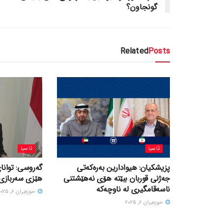
گونجاون؟
Related
Posts
ئاسیا
ئاسیا
پزیشکیان: هیوادارین بەرەکەتی
گەروسی: توانای
جەژنی قوربان ببێتە هۆی نەهێشتنی
هێزی سەربازی 
ناسەقامگیری لە ناوچەکە
حوزه‌یران 6, 2025
حوزه‌یران 6, 2025