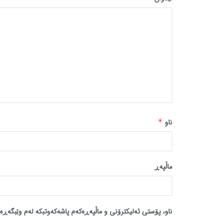
ناو
*
ماڵپه‌ڕ
ناو، پۆستی ئەلیکترۆنی و ماڵپەڕەکەم پاشەکەوتبکە لەم وێبگەڕە 