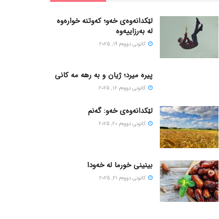
لێکدانەوەی خەو؛ کەوتنە خوارەوە
لە بەرزاییەوە
كانونی دووه‌م 19, 2025
پیره میرد؛ ژیان و به رهه مه کانی
كانونی دووه‌م 16, 2025
لێکدانەوەی خەو: گەنم
كانونی دووه‌م 20, 2025
بینینی خورما لە خەودا
كانونی دووه‌م 21, 2025