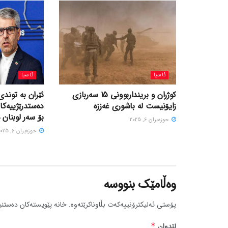
ئاسیا
ئاسیا
کوژران و برینداربوونی 15 سەربازی
ئێران بە توندی
زایۆنیست لە باشوری غەززە
دەستدرێژییەکا
بۆ سەر لوبنان 
حوزه‌یران 6, 2025
حوزه‌یران 6, 2025
وەڵامێک بنووسە
پۆستی ئەلیکترۆنییەکەت بڵاوناکرێتەوە.
خانە پێویستەکان دەستنی
لێدوان
*