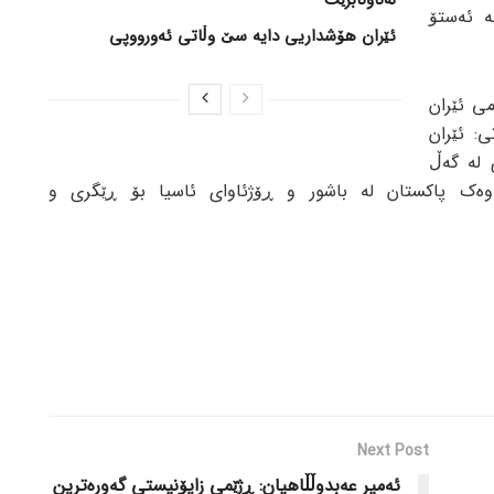
ە ئەستۆ
ئێران هۆشداریی دایە سێ وڵاتی ئەورووپی
می ئێران
: ئێران
 لە گەڵ
وەک پاکستان لە باشور و ڕۆژئاوای ئاسیا بۆ ڕێگری و
Next Post
ئەمیر عەبدوڵڵاهیان: ڕژێمی زایۆنیستی گەورەترین