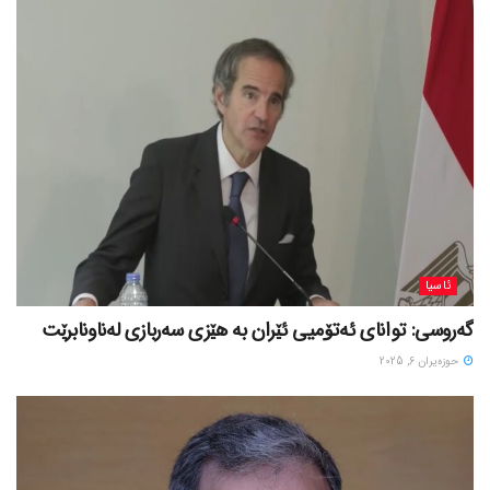
ئاسیا
گەروسی: توانای ئەتۆمیی ئێران بە هێزی سەربازی لەناونابرێت
حوزه‌یران 6, 2025