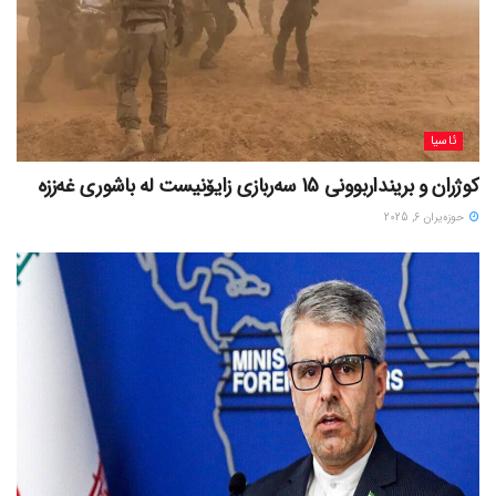
ئاسیا
کوژران و برینداربوونی 15 سەربازی زایۆنیست لە باشوری غەززە
حوزه‌یران 6, 2025