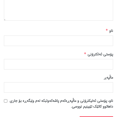
ناو
*
پۆستی ئەلکترۆنی
*
ماڵپه‌ڕ
ناو، پۆستی ئەلیکترۆنی و ماڵپەڕەکەم پاشەکەوتبکە لەم وێبگەڕە بۆ جاری
داهاتوو کاتێک تێبینیم نووسی.