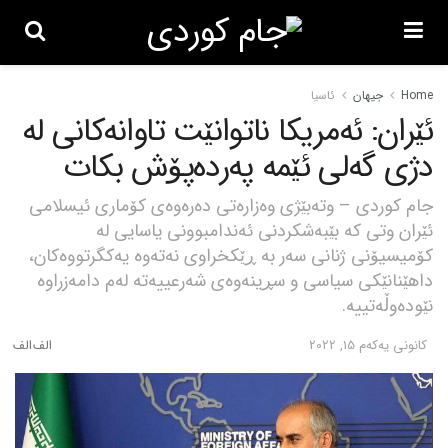
Home
جیهان
ئاسیا
ئێران: ئەمریکا ناتوانێت تاوانەکانی لە
دژی گەلی ئێمە پەردەپۆش بکات
جام کوردی – وتەبێژی وەزارەتی دەرەوەی کۆماری ئیسلامی
ئێران وتی کە بێبەشکردنی ئەندامبوونی یاسایی لە
کۆمیسیۆنی ژنانی سەر بە ڕێکخراوی نەتەوە یەکگرتووەکان،
داهێنانێکی سیاسی و سڕینەوەی شەرعییەتە لەم دامەزراوە
نێودەوڵەتییە.
كانونی یه‌كه‌م 15, 2022