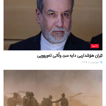
ئاسیا
ئێران هۆشداریی دایە سێ وڵاتی ئەورووپی
حوزه‌یران 6, 2025