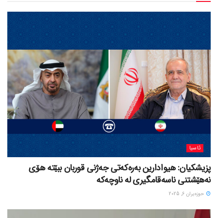
ئاسیا
پزیشکیان: هیوادارین بەرەکەتی جەژنی قوربان ببێتە هۆی
نەهێشتنی ناسەقامگیری لە ناوچەکە
حوزه‌یران 6, 2025