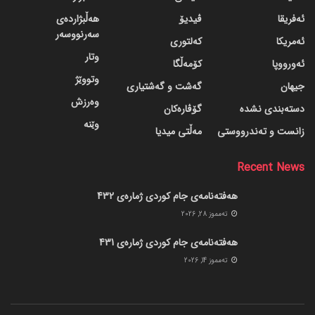
ئەفریقا
ڤیدیۆ
هەڵبژاردەی
سەرنووسەر
ئەمریکا
کەلتوری
وتار
ئەورووپا
کۆمەڵگا
وتووێژ
جیهان
گه‌شت و گه‌شتیاری
وەرزش
دسته‌بندی نشده
گۆڤاره‌کان
وێنە
زانست و تەندرووستی
مەڵتی میدیا
Recent News
هەفتەنامەی جام کوردی ژمارەی 432
ته‌مموز 28, 2026
هەفتەنامەی جام کوردی ژمارەی 431
ته‌مموز 14, 2026