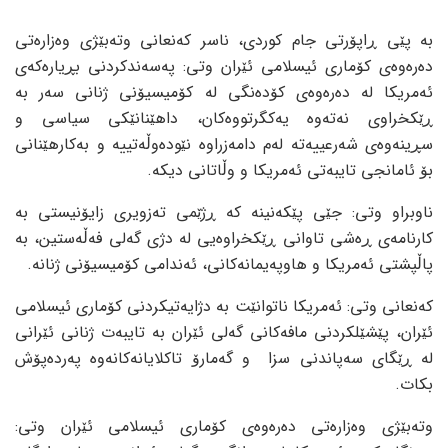
بە پێی ڕاپۆرتی جام کوردی، ناسر کەنعانی وتەبێژی وەزارەتی
دەرەوەی کۆماری ئیسلامی ئێران وتی: پەسەندکردنی بڕیارەکەی
ئەمریکا لە دەرەوەی کۆدەنگی لە کۆمیسیۆنی ژنانی سەر بە
ڕێکخراوی نەتەوە یەکگرتووەکان، داهێنانێکی سیاسی و
سڕینەوەی شەرعییەتە لەم دامەزراوە نێودەوڵەتییە و بەکارهێنانی
بۆ ئامانجی تایبەتی ئەمریکا و وڵاتانی دیکە.
ناوبراو وتی: جێی پێکەنینە کە ڕژێمی تەزویری زایۆنیستی بە
کارنامەی ڕەشی تاوانی ڕێکخراوەیی لە دژی گەلی فەڵەستین، بە
پاڵپشتی ئەمریکا و هاوپەیمانەکانی، ئەندامی کۆمیسیۆنی ژنانە.
کەنعانی وتی: ئەمریکا ناتوانێت بە دژایەتیکردنی کۆماری ئیسلامی
ئێران، پێشێلکردنی مافەکانی گەلی ئێران بە تایبەت ژنانی ئێرانی
لە ڕێگای سەپاندنی سزا و گەمارۆ تاکلایانەکانەوە پەردەپۆش
بکات.
وتەبێژی وەزارەتی دەرەوەی کۆماری ئیسلامی ئێران وتی: