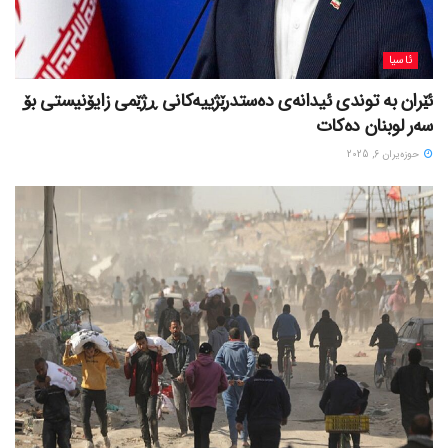
ئاسیا
ئێران بە توندی ئیدانەی دەستدرێژییەکانی ڕژێمی زایۆنیستی بۆ
سەر لوبنان دەکات
حوزه‌یران 6, 2025