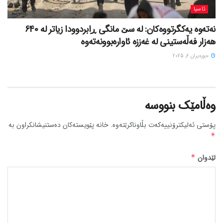
ئاسیا
نەتەوە یەکگرتووەکان: لە سێ مانگی ڕابردوودا زیاتر لە 640
هەزار فەڵەستینی لە غەززە ئاوارەبوونەتەوە
حوزه‌یران 6, 2025
وەڵامێک بنووسە
پۆستی ئەلیکترۆنییەکەت بڵاوناکرێتەوە.
خانە پێویستەکان دەستنیشانکراون بە
*
لێدوان
*