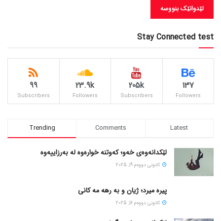
Stay Connected test
99
23.9k
205k
137
Subscribers
Followers
Subscribers
Followers
Trending
Comments
Latest
لێکدانەوەی خەو؛ کەوتنە خوارەوە لە بەرزاییەوە
كانونی دووه‌م 19, 2025
پیره میرد؛ ژیان و به رهه مه کانی
كانونی دووه‌م 16, 2025