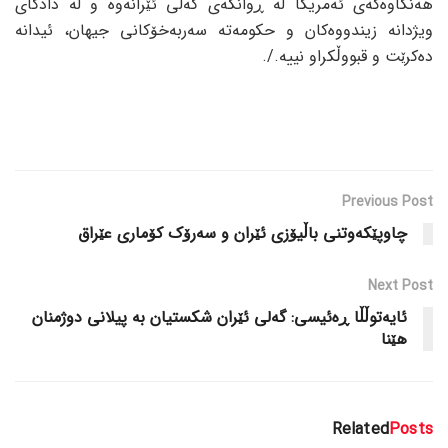
هەنگاوەکەی ئەمریکا لە ڕوانگەی گەلی ئێرانەوە و لە دادگای
ویژدانە زیندووەکان و حکومەتە سەربەخۆکانی جیهان، ئیدانە
دەکرێت و قبووڵکراو نییە./.
Previous Post
چاوپێکەوتنی باڵیۆزی ئێران و سەرۆک کۆماری عێراق
Next Post
ئایەتوڵڵا ڕەئیسی: گەلی ئێران شکستیان بە پیلانی دوژمنان
هێنا
Related
Posts