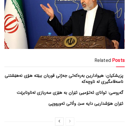
Related
Posts
پزیشکیان: هیوادارین بەرەکەتی جەژنی قوربان ببێتە هۆی نەهێشتنی
ناسەقامگیری لە ناوچەکە
گەروسی: توانای ئەتۆمیی ئێران بە هێزی سەربازی لەناونابرێت
ئێران هۆشداریی دایە سێ وڵاتی ئەورووپی