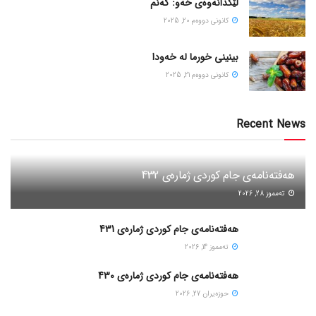
لێکدانەوەی خەو: گەنم
كانونی دووه‌م 20, 2025
بینینی خورما لە خەودا
كانونی دووه‌م 21, 2025
Recent News
هەفتەنامەی جام کوردی ژمارەی 432
ته‌مموز 28, 2026
هەفتەنامەی جام کوردی ژمارەی 431
ته‌مموز 14, 2026
هەفتەنامەی جام کوردی ژمارەی 430
حوزه‌یران 27, 2026