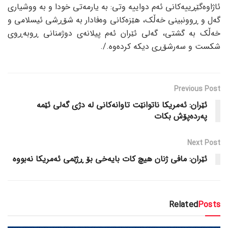
ئاژاوەگێڕییەکانی ئەم دواییە وتی: بە یارمەتی خودا و بە ووشیاری
گەل و ڕوونبینی خەڵک، هێزەکانی وەفادار بە شۆڕشی ئیسلامی و
خەڵک بە گشتی، گەلی ئێران ئەم پیلانەی دوژمنانی ڕوبەڕوی
شکست و سەرشۆڕی دیکە کردەوە./.
Previous Post
ئێران: ئەمریکا ناتوانێت تاوانەکانی لە دژی گەلی ئێمە
پەردەپۆش بکات
Next Post
ئێران: مافی ژنان هیچ کات بایەخی بۆ ڕژێمی ئەمریکا نەبووە
Related
Posts