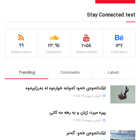
Stay Connected test
99
23.9k
205k
137
Subscribers
Followers
Subscribers
Followers
Trending
Comments
Latest
لێکدانەوەی خەو؛ کەوتنە خوارەوە لە بەرزاییەوە
كانونی دووه‌م 19, 2025
پیره میرد؛ ژیان و به رهه مه کانی
كانونی دووه‌م 16, 2025
لێکدانەوەی خەو: گەنم