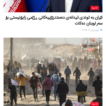
ئاسیا
ئێران بە توندی ئیدانەی دەستدرێژییەکانی ڕژێمی زایۆنیستی بۆ
سەر لوبنان دەکات
حوزه‌یران 6, 2025
ئاسیا