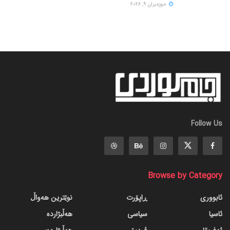
حوزه‌یران 9, 2026
Follow Us
Browse by Category
ئابووری
ڕاپۆرت
نوێترین هەواڵ
ئاسیا
سیاسی
هەڵبژاردە