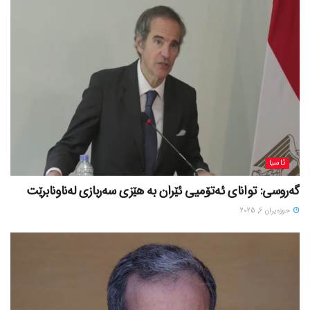
ئاسیا
گەروسی: توانای ئەتۆمیی ئێران بە هێزی سەربازی لەناونابرێت
حوزه‌یران 6, 2025