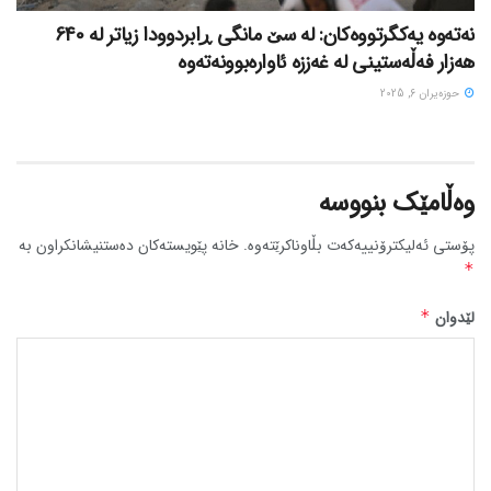
نەتەوە یەکگرتووەکان: لە سێ مانگی ڕابردوودا زیاتر لە 640
هەزار فەڵەستینی لە غەززە ئاوارەبوونەتەوە
حوزه‌یران 6, 2025
وەڵامێک بنووسە
پۆستی ئەلیکترۆنییەکەت بڵاوناکرێتەوە.
خانە پێویستەکان دەستنیشانکراون بە
*
لێدوان
*