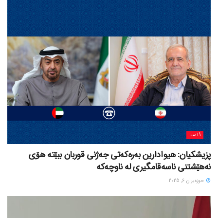
ئاسیا
پزیشکیان: هیوادارین بەرەکەتی جەژنی قوربان ببێتە هۆی
نەهێشتنی ناسەقامگیری لە ناوچەکە
حوزه‌یران 6, 2025