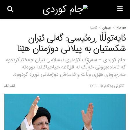
Home
جیهان
ئاسیا
ئایەتوڵڵا ڕەئیسی: گەلی ئێران
شکستیان بە پیلانی دوژمنان هێنا
جام کوردی – سەرۆک کۆماری ئیسلامی ئێران جەختیکردەوە
کە ئامادەبوونی خەڵک لە قۆناغە جیاجیاکاندا بووەتە
سەرچاوەی هێزی وڵات و ئەمەش دوژمنانی توڕە کردووە.
كانونی یه‌كه‌م 15, 2022