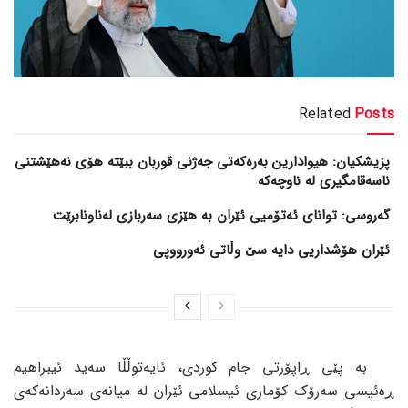
Related
Posts
پزیشکیان: هیوادارین بەرەکەتی جەژنی قوربان ببێتە هۆی نەهێشتنی
ناسەقامگیری لە ناوچەکە
گەروسی: توانای ئەتۆمیی ئێران بە هێزی سەربازی لەناونابرێت
ئێران هۆشداریی دایە سێ وڵاتی ئەورووپی
بە پێی ڕاپۆرتی جام کوردی، ئایەتوڵڵا سەید ئیبراهیم
ڕەئیسی سەرۆک کۆماری ئیسلامی ئێران لە میانەی سەردانەکەی