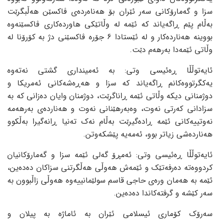
سزا و گەمارۆکانی سەر ئێران بۆ هەناەردەی ڤاکسێن هەڵبگرێت
بەڵام پێم ڕاگەیاند کە ئێمە لە وڵاتێکی هاوردەکاری ڤاکسێنەوە
بووینە هەناردەکار و لە ئێستادا 6 جۆرە ڤاکسێنی دژ بە کۆرۆنا لە
وڵاتی ئێمەدا بەرهەم دێت.
ئایەتوڵڵا ڕەئیسی وتی: بە ئەمینداری گشتی نەتەوە
یەکگرتووەکانم ڕاگەیاند کە سزا و هەڕەشەکانی ئەمریکا و
دوژمنانی دیکە وڵاتی ئێمە ڕاناگرێت، دوژمنان وایان دەزانی کە بە
سزادانی کەرتی نەوت، وەبەرهێنانی نەوت و هەناردەی بەرهەمە
نەوتییەکانی ئێمە ڕادەگیرێت بەڵام نەک تەنیا ڕانەگیرا بەڵكوو
هەناردەشی زیاتر بوو، ئەمەیە پێشکەوتن.
ئایەتوڵڵا ڕەئیسی وتی: ئەمڕۆ گەلی ئێمە سزا و گەمارۆکانیان
کردووەتە دەرفەتێک و ئێمەش هەوڵی هەڵگرتنی سزاکان دەدەین،
ئێمە بە هەمان ورەی حاجی قاسم سولێمانییەوە هەوڵی زاڵبوون بە
سەر کێشە و گرفتەکاندا دەدەین.
سەرۆک کۆماری ئیسلامی ئێران بە ئاماژە بە پیلان و