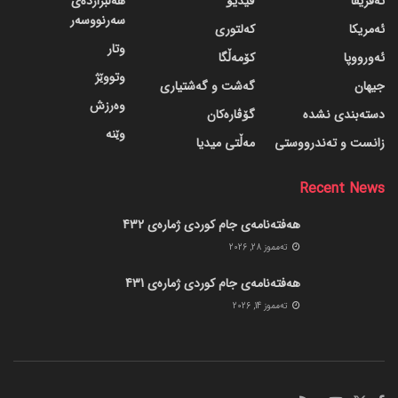
ئەفریقا
ڤیدیۆ
هەڵبژاردەی
سەرنووسەر
ئەمریکا
کەلتوری
وتار
ئەورووپا
کۆمەڵگا
وتووێژ
جیهان
گه‌شت و گه‌شتیاری
وەرزش
دسته‌بندی نشده
گۆڤاره‌کان
وێنە
زانست و تەندرووستی
مەڵتی میدیا
Recent News
هەفتەنامەی جام کوردی ژمارەی 432
ته‌مموز 28, 2026
هەفتەنامەی جام کوردی ژمارەی 431
ته‌مموز 14, 2026