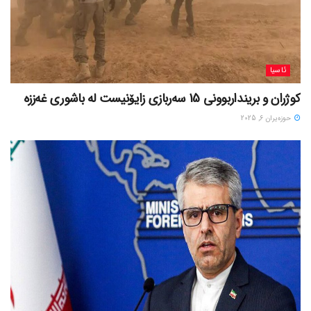
ئاسیا
کوژران و برینداربوونی 15 سەربازی زایۆنیست لە باشوری غەززە
حوزه‌یران 6, 2025