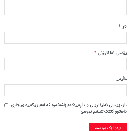
ناو
*
پۆستی ئەلکترۆنی
*
ماڵپه‌ڕ
ناو، پۆستی ئەلیکترۆنی و ماڵپەڕەکەم پاشەکەوتبکە لەم وێبگەڕە بۆ جاری
داهاتوو کاتێک تێبینیم نووسی.