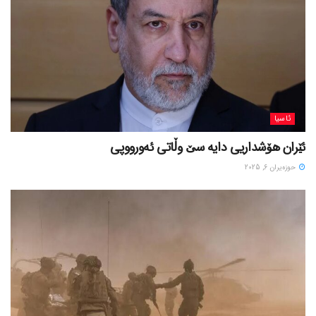
ئاسیا
ئێران هۆشداریی دایە سێ وڵاتی ئەورووپی
حوزه‌یران 6, 2025