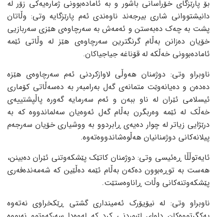
بۆ پارێزگای خۆراسانی باشور و بە ئامادەبوونی ژمارەیەکی زۆر لە
دانیشتووانی شاری بیرجەند ناوەندی ئەم پارێزگایە وتی: وڵاتان
پشت بە چەک دەبەستن و ئەمەش بە سەرچاوەی هێزی سەربازیی
خۆیان دەزانن بەڵام گرنگترین سەرچاوەی هێز لە وڵاتی ئێمە
ئامادەبوونی خەڵکە لە قۆناغە جیاجیاکان.
ناوبراو وتی: دوژمنان هەوڵی لاوازکردنی ئەم سەرچاوەی هێزە
دەدەن و دەیانەوێت متمانەی گەل بەرامبەر بە دەسەڵاتی کۆماری
ئیسلامی ئێران لە ناو ببەن و ئەم سەرمایە گەورە پاڵپشتییەی
خەڵک لە ئێمە وەربگرن بەڵام گەل ئەوەیان سەلماندووە کە بە
درێژایی زیاتر لە چوار دەیەی ڕابردوو بە ووشیاری خۆیان سەرجەم
پیلانەکانی دوژمنانیان هەڵوەشاندووەتەوە.
ئایەتوڵڵا ڕەئیسی وتی: دوژمنان کاتێک پێشکەوتنی ئێران دەبینن،
هەست بە توڕەبوون دەکەن بەڵام ئێمە دەڵێین کە شەمەندەفەری
پێشکەوتنەکانی وڵات ڕاناوەستێت.
ناوبراو وتی: لە نیۆیۆرک ئەمینداری گشتی ڕێکخراوی نەتەوە
یەکگرتووەکان داوای لێبوردنی کرد کە لەوەدا سەرکەوتوو نەبووە