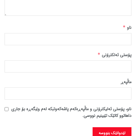
ناو
*
پۆستی ئەلکترۆنی
*
ماڵپه‌ڕ
ناو، پۆستی ئەلیکترۆنی و ماڵپەڕەکەم پاشەکەوتبکە لەم وێبگەڕە بۆ جاری
داهاتوو کاتێک تێبینیم نووسی.