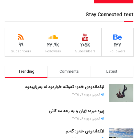
Stay Connected test
99
23.9k
205k
137
Subscribers
Followers
Subscribers
Followers
Trending
Comments
Latest
لێکدانەوەی خەو؛ کەوتنە خوارەوە لە بەرزاییەوە
كانونی دووه‌م 19, 2025
پیره میرد؛ ژیان و به رهه مه کانی
كانونی دووه‌م 16, 2025
لێکدانەوەی خەو: گەنم