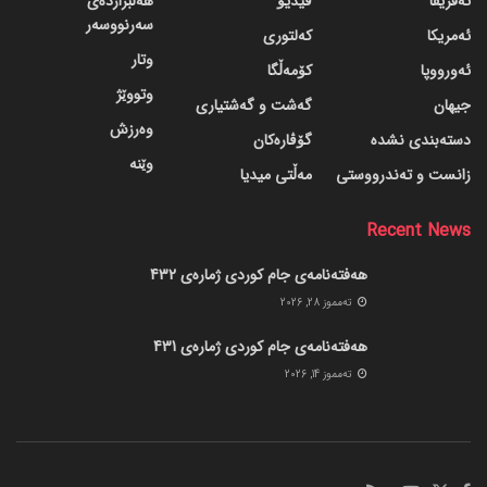
ئەفریقا
ڤیدیۆ
هەڵبژاردەی
سەرنووسەر
ئەمریکا
کەلتوری
وتار
ئەورووپا
کۆمەڵگا
وتووێژ
جیهان
گه‌شت و گه‌شتیاری
وەرزش
دسته‌بندی نشده
گۆڤاره‌کان
وێنە
زانست و تەندرووستی
مەڵتی میدیا
Recent News
هەفتەنامەی جام کوردی ژمارەی 432
ته‌مموز 28, 2026
هەفتەنامەی جام کوردی ژمارەی 431
ته‌مموز 14, 2026