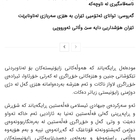
ناسەقامگیری لە ناوچەکە
گەروسی: توانای ئەتۆمیی ئێران بە هێزی سەربازی لەناونابرێت
ئێران هۆشداریی دایە سێ وڵاتی ئەورووپی
مودەلەل ڕایگەیاند کە هەوڵەکانی زایۆنیستەکان بۆ لەناوبردنی
تێکۆشانی جنین و هێزەکانی خۆڕاگری لە کەرتی خۆرئاوا، ئیرادەی
خۆڕاگری لاواز ناکات و ئەم هێرشە بەردەوامانە هێزی گەل لە دژی
دوژمنی زایۆنیستی زیاتر دەکات.
ئەو سەرکردەی جیهادی ئیسلامی فەڵەستین ڕایگەیاند کە شۆڕش
و ڕاپەڕینی گەلی فەڵەستین تەنیا بە ئازادیی ئەم خاکە تەواو
دەبێت و وتی: گەل و خۆڕاگری فەڵەستین لە بەرەنگاربوونەوەی
دوژمن گەیشتوونەتە قۆناغێک کە گەڕانەوەی نییە و بەم هۆیەوە
وەڵامی ڕاستەوخۆ و بەپەلەی دەسدرێژییەکانی زایۆنیستەکان