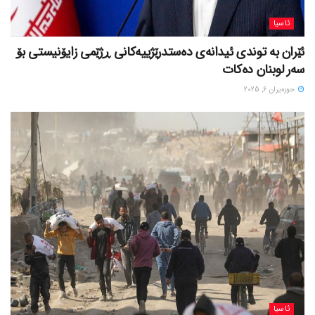
ئاسیا
ئێران بە توندی ئیدانەی دەستدرێژییەکانی ڕژێمی زایۆنیستی بۆ
سەر لوبنان دەکات
حوزه‌یران 6, 2025
ئاسیا