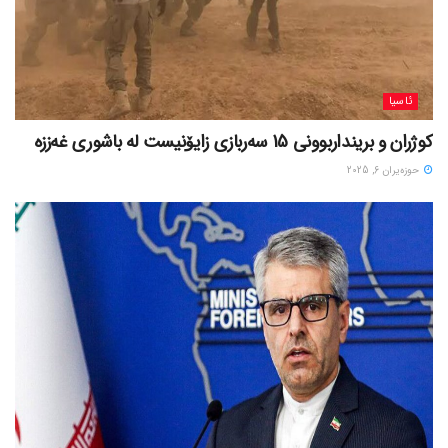
ئاسیا
کوژران و برینداربوونی 15 سەربازی زایۆنیست لە باشوری غەززە
حوزه‌یران 6, 2025