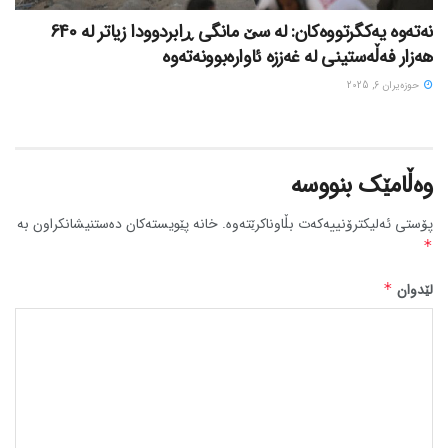
نەتەوە یەکگرتووەکان: لە سێ مانگی ڕابردوودا زیاتر لە 640
هەزار فەڵەستینی لە غەززە ئاوارەبوونەتەوە
حوزه‌یران 6, 2025
وەڵامێک بنووسە
پۆستی ئەلیکترۆنییەکەت بڵاوناکرێتەوە.
خانە پێویستەکان دەستنیشانکراون بە
*
لێدوان
*