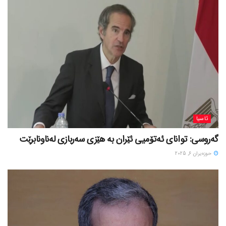
ئاسیا
گەروسی: توانای ئەتۆمیی ئێران بە هێزی سەربازی لەناونابرێت
حوزه‌یران 6, 2025