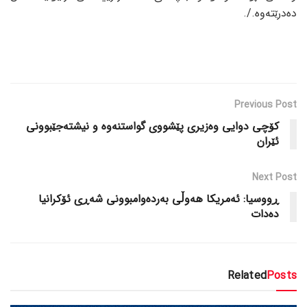
دەدرێتەوە./.
Previous Post
کۆچی دوایی وەزیری پێشووی گواستنەوە و نیشتەجێبوونی
ئێران
Next Post
ڕووسیا: ئەمریکا هەوڵی بەردەوامبوونی شەڕی ئۆکرانیا
دەدات
Related
Posts