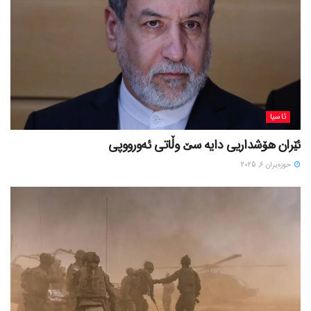
ئاسیا
ئێران هۆشداریی دایە سێ وڵاتی ئەورووپی
حوزه‌یران 6, 2025