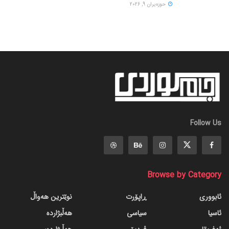
حوزه‌یران 9, 2026
Follow Us
Browse by Category
ئابووری
ڕاپۆرت
نوێترین هەواڵ
ئاسیا
سیاسی
هەڵبژاردە