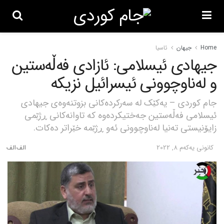
Home
جیهان
ئاسیا
جیهادی ئیسلامی: ئازادی فەڵەستین
و لەناوچوونی ئیسرائیل نزیکە
جام کوردی – یەکێک لە سەرکردەکانی بزوتنەوەی جیهادی
ئیسلامی فەڵەستین جەختیکردەوە کە تاوانەکانی ڕژێمی
زایۆنیستی تەنیا لەناوچوونی ئەو ڕژێمە خێراتر دەکات.
كانونی یه‌كه‌م 8, 2022