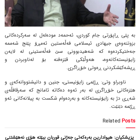
بە پێی ڕاپۆرتی جام کوردی، ئەحمەد مودەلەل لە سەرکردەکانی
بزوتنەوەی جیهادی ئیسلامی فەڵەستین ئەمڕۆ پێنج شەممە
جەختیکردەوە کە شەهیدبوونی سێ فەڵەستینی لە لایەن
زایۆنیستەکانەوە، هەوڵێکی قێزەڤنە بۆ لەناوبردن و
ڕیشەکێشکردنی ڕەوتی خۆڕاگری.
ناوبراو وتی: ڕژێمی زایۆنیستی، جنین و دانیشتووانەکەی و
هێزەکانی خۆڕاگری لە بەر ئەوە دەکاتە ئامانج کە سەرقافڵەی
شەڕی دژ بە زایۆنیستەکانە و بەردەوام شکست بە پیلانەکانی ئەو
ڕژێمە دێنێت.
Related
Posts
پزیشکیان: هیوادارین بەرەکەتی جەژنی قوربان ببێتە هۆی نەهێشتنی