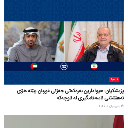
ئاسیا
پزیشکیان: هیوادارین بەرەکەتی جەژنی قوربان ببێتە هۆی
نەهێشتنی ناسەقامگیری لە ناوچەکە
حوزه‌یران 6, 2025