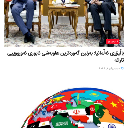
ئابووری
باڵیۆزی ئەڵمانیا: بەرلین گەورەترین هاوبەشی ئابوری ئەورووپیی
تارانە
حوزه‌یران 7, 2025