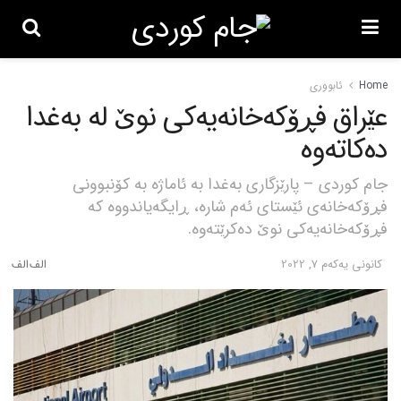
Home
ئابووری
عێراق فڕۆکەخانەیەکی نوێ لە بەغدا
دەکاتەوە
جام کوردی – پارێزگاری بەغدا بە ئاماژە بە کۆنبوونی
فڕۆکەخانەی ئێستای ئەم شارە، ڕایگەیاندووە کە
فڕۆکەخانەیەکی نوێ دەکرێتەوە.
كانونی یه‌كه‌م 7, 2022