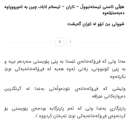
هێڵی ئاسنی ئیستەنبووڵ – تاران – ئیسلام ئاباد، چین بە ئەورووپاوە
دەبەستێتەوە
شووتی بێ تۆو لە ئێران گەیشت
عەتا وتی کە فڕۆکەخانەی ئێستا بە پێی پێویستی سەردەم نییە و
بە پێی کۆنبوونی، پلانی ئەوە هەیە کە فڕۆکەخانەیەکی نوێ
بکرێتەوە.
وتیشی کە فڕۆکەخانەی نێودەوڵەتی بەغدا لە گرنگترین
دەروازەکانی عێراقە.
پارێزگاری بەغدا وتی کە ئەم پارێزگایە بودجەی پێویستی بۆ
کردنەوەی فڕۆکەخانەیەکی نوێ تەرخان کردووە./.