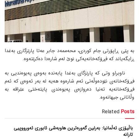
بە پێی ڕاپۆرتی جام کوردی، محەممەد جابر عەتا پارێزگاری بەغدا
ڕایگەیاند کە فڕۆکەخانەیەکی نوێ لەم شارەدا دەکرێتەوە.
ناوبراو وتی کە پارێزگای بەغدا پابەندە بەوەی پەیوەندیی بە
فڕۆکەخانەی نێودەوڵەتی ئەم شارەوە هەیە لە بەر ئەوەی کە ئەم
فڕۆکەخانەیە تەنیا دەروازەی پەیوەندی پایتەختی عێراقە بە
وڵاتانی جیهانەوە.
Related
Posts
باڵیۆزی ئەڵمانیا: بەرلین گەورەترین هاوبەشی ئابوری ئەورووپیی
تارانە