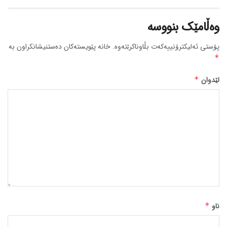
وەڵامێک بنووسە
پۆستی ئەلیکترۆنییەکەت بڵاوناکرێتەوە.
خانە پێویستەکان دەستنیشانکراون بە
*
لێدوان
*
ناو
*