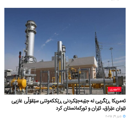
ئابووری
ئەمریکا ڕێگریی لە جێبەجێکردنی ڕێککەوتنی سێقۆڵی غازیی
نێوان عێراق، ئێران و تورکمانستان کرد
ئایار 31, 2025