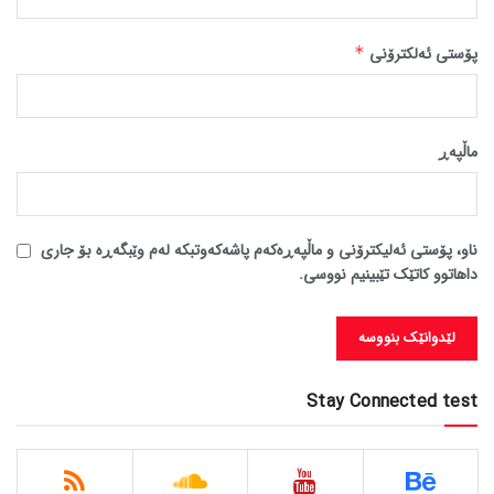
پۆستی ئەلکترۆنی
*
ماڵپه‌ڕ
ناو، پۆستی ئەلیکترۆنی و ماڵپەڕەکەم پاشەکەوتبکە لەم وێبگەڕە بۆ جاری
داهاتوو کاتێک تێبینیم نووسی.
Stay Connected test