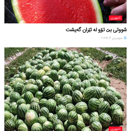
ئابووری
شووتی بێ تۆو لە ئێران گەیشت
حوزه‌یران 4, 2025
ئابووری