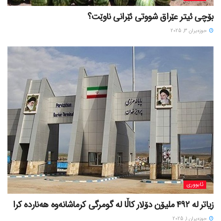
بۆچی ئیتر عێراق شووتی ئێرانی ناوێت؟
حوزه‌یران 3, 2025
ئابووری
زیاتر لە ٤٩٢ ملیۆن دۆلار کاڵا لە گومرگی کرماشانەوە هەناردە کرا
حوزه‌یران 1, 2025