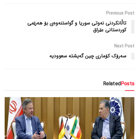
Previous Post
تاڵانکردنی نەوتی سوریا و گواستنەوەی بۆ هەرێمی
کوردستانی عێراق
Next Post
سەرۆک کۆماری چین گەیشتە سعوودیە
Related
Posts