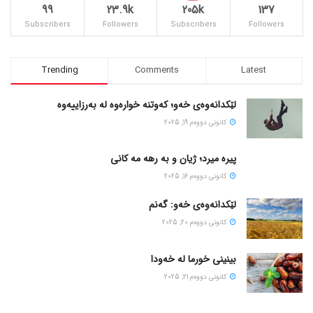
99
23.9k
205k
137
Subscribers
Followers
Subscribers
Followers
Trending
Comments
Latest
لێکدانەوەی خەو؛ کەوتنە خوارەوە لە بەرزاییەوە
كانونی دووه‌م 19, 2025
پیره میرد؛ ژیان و به رهه مه کانی
كانونی دووه‌م 16, 2025
لێکدانەوەی خەو: گەنم
كانونی دووه‌م 20, 2025
بینینی خورما لە خەودا
كانونی دووه‌م 21, 2025