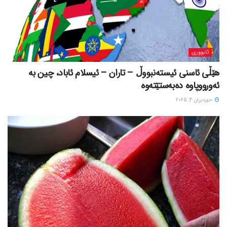
ئابووری
هێڵی ئاسنی ئیستەنبووڵ – تاران – ئیسلام ئاباد، چین بە
ئەورووپاوە دەبەستێتەوە
حوزه‌یران 4, 2025