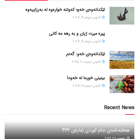
لێکدانەوەی خەو؛ کەوتنە خوارەوە لە بەرزاییەوە
كانونی دووه‌م 19, 2025
پیره میرد؛ ژیان و به رهه مه کانی
كانونی دووه‌م 16, 2025
لێکدانەوەی خەو: گەنم
كانونی دووه‌م 20, 2025
بینینی خورما لە خەودا
كانونی دووه‌م 21, 2025
Recent News
هەفتەنامەی جام کوردی ژمارەی 432
ته‌مموز 28, 2026