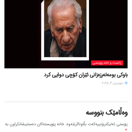
زانست و تەندرووستی
باوکی بومەلەرزەزانی ئێران کۆچی دوایی کرد
حوزه‌یران 3, 2025
وەڵامێک بنووسە
پۆستی ئەلیکترۆنییەکەت بڵاوناکرێتەوە.
خانە پێویستەکان دەستنیشانکراون بە
*