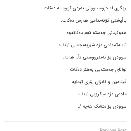
ڕێگری لە دروستبوونی بەردی گورچیلە دەکات.
پاڵپشتی کۆئەندامی هەرس دەکات.
هەوکردنی جەستە کەم دەکاتەوە.
تایبەتمەندی دژە شێرپەنجەیی تێدایە.
سوودی بۆ تەندرووستی دڵ هەیە.
توانای جەستەیی بەهێز دەکات.
ڤیتامین و کانزای زۆری تێدایە.
مادەی دژە میکرۆبی تێدایە.
سوودی بۆ مێشک هەیە./.
Previous Post