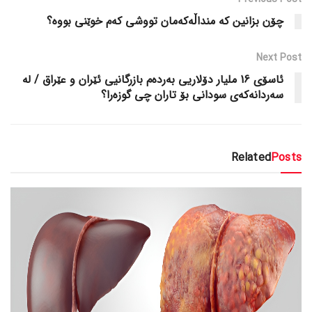
چۆن بزانین کە منداڵەکەمان تووشی کەم خوێنی بووە؟
Next Post
ئاسۆی 16 ملیار دۆلاریی بەردەم بازرگانیی ئێران و عێراق / لە
سەردانەکەی سودانی بۆ تاران چی گوزەرا؟
Related
Posts