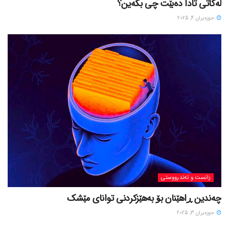
لەکاتی تادا دەبێت چی بکەین؟
حوزه‌یران 4, 2025
زانست و تەندرووستی
چەندین ڕاهێنان بۆ بەهێزکردنی توانای مێشک
حوزه‌یران 3, 2025