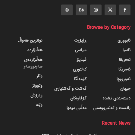
Browse by Category
ئابووری
ڕاپۆرت
نوێترین هەواڵ
ئاسیا
سیاسی
هەڵبژاردە
ئەفریقا
ڤیدیۆ
هەڵبژاردەی
سەرنووسەر
ئەمریکا
کەلتوری
وتار
ئەورووپا
کۆمەڵگا
وتووێژ
جیهان
گه‌شت و گه‌شتیاری
وەرزش
دسته‌بندی نشده
گۆڤاره‌کان
وێنە
زانست و تەندرووستی
مەڵتی میدیا
Recent News