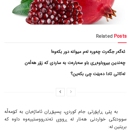
Related
Posts
ئەگەر جگەرت چەورە لەم میوانە دور بکەوە!
چەندین بیروباوەڕی باو سەبارەت بە ساردی کە زۆر هەڵەن
لەکاتی تادا دەبێت چی بکەین؟
بە پێی ڕاپۆرتی جام کوردی، پسپۆڕان ئاماژەیان بە کۆمەڵە
سوودێکی خواردنی هەنار لە ڕووی تەندرووستییەوە داوە کە
بریتین لە: