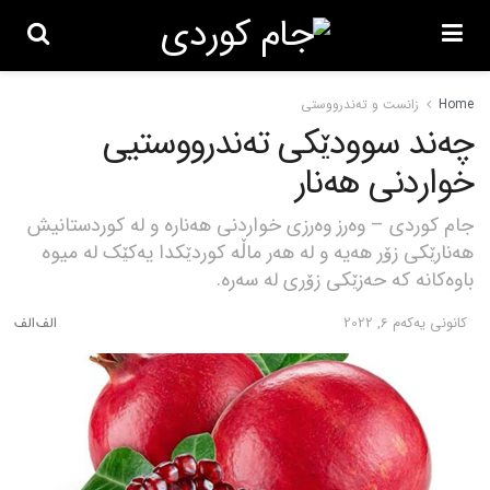
Home
زانست و تەندرووستی
چەند سوودێکی تەندرووستیی
خواردنی هەنار
جام کوردی – وەرز وەرزی خواردنی هەنارە و لە کوردستانیش
هەنارێکی زۆر هەیە و لە هەر ماڵە کوردێکدا یەکێک لە میوە
باوەکانە کە حەزێکی زۆری لە سەرە.
كانونی یه‌كه‌م 6, 2022