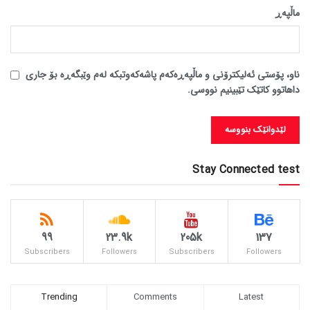
ماڵپه‌ڕ
ناو، پۆستی ئەلیکترۆنی و ماڵپەڕەکەم پاشەکەوتبکە لەم وێبگەڕە بۆ جاری
داهاتوو کاتێک تێبینیم نووسی.
Stay Connected test
99
23.9k
205k
137
Subscribers
Followers
Subscribers
Followers
Trending
Comments
Latest