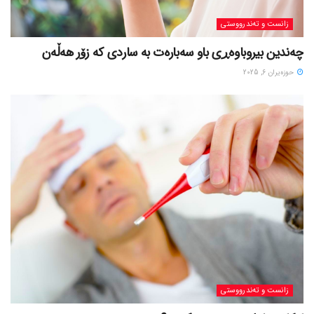
زانست و تەندرووستی
چەندین بیروباوەڕی باو سەبارەت بە ساردی کە زۆر هەڵەن
حوزه‌یران 6, 2025
زانست و تەندرووستی