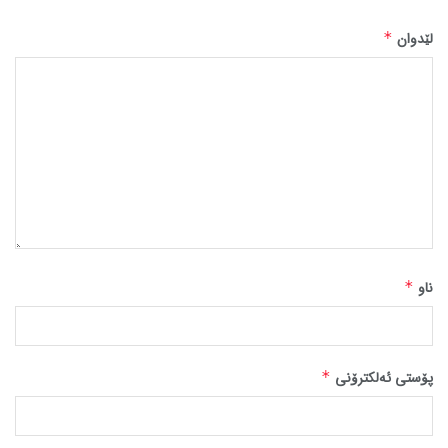
لێدوان
*
ناو
*
پۆستی ئەلکترۆنی
*