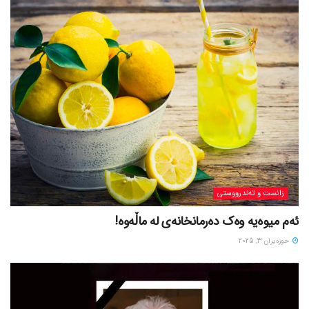
زانست و تەندرووستی
ئەم میوەیە وەک دەرمانخانەی لە ماڵەوە!
حوزه‌یران 3, 2025