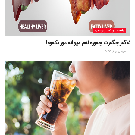
زانست و تەندرووستی
ئەگەر جگەرت چەورە لەم میوانە دور بکەوە!
حوزه‌یران 6, 2025