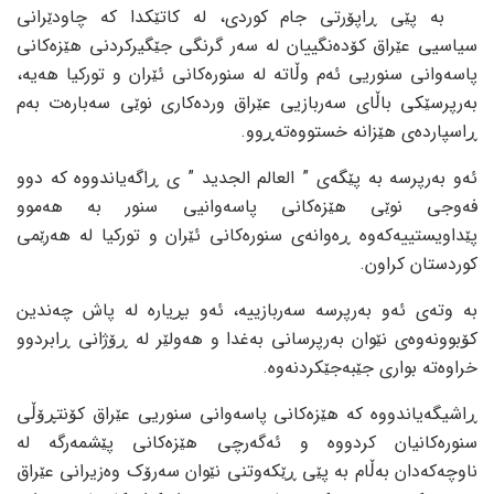
بە پێی ڕاپۆرتی جام کوردی، لە کاتێکدا کە چاودێرانی
سیاسیی عێراق کۆدەنگییان لە سەر گرنگی جێگیرکردنی هێزەکانی
پاسەوانی سنوریی ئەم وڵاتە لە سنورەکانی ئێران و تورکیا هەیە،
بەرپرسێکی باڵای سەربازیی عێراق وردەکاری نوێی سەبارەت بەم
ڕاسپاردەی هێزانە خستووەتەڕوو.
ئەو بەرپرسە بە پێگەی ” العالم الجدید ” ی ڕاگەیاندووە کە دوو
فەوجی نوێی هێزەکانی پاسەوانیی سنور بە هەموو
پێداویستییەکەوە ڕەوانەی سنورەکانی ئێران و تورکیا لە هەرێمی
کوردستان کراون.
بە وتەی ئەو بەرپرسە سەربازییە، ئەو بڕیارە لە پاش چەندین
کۆبوونەوەی نێوان بەرپرسانی بەغدا و هەولێر لە ڕۆژانی ڕابردوو
خراوەتە بواری جێبەجێکردنەوە.
ڕاشیگەیاندووە کە هێزەکانی پاسەوانی سنوریی عێراق کۆنتڕۆڵی
سنورەکانیان کردووە و ئەگەرچی هێزەکانی پێشمەرگە لە
ناوچەکەدان بەڵام بە پێی ڕێکەوتنی نێوان سەرۆک وەزیرانی عێراق