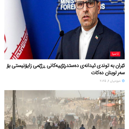
ئاسیا
ئێران بە توندی ئیدانەی دەستدرێژییەکانی ڕژێمی زایۆنیستی بۆ
سەر لوبنان دەکات
حوزه‌یران 6, 2025