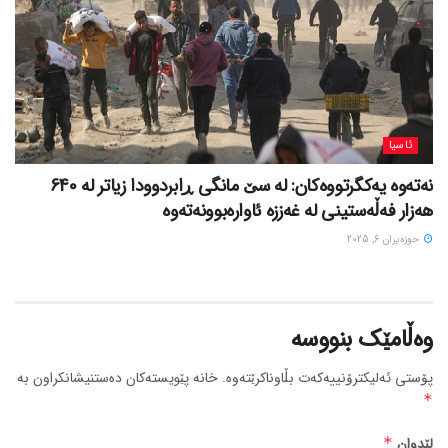
ئاسیا
نەتەوە یەکگرتووەکان: لە سێ مانگی ڕابردوودا زیاتر لە 640
هەزار فەڵەستینی لە غەززە ئاوارەبوونەتەوە
حوزه‌یران 6, 2025
وەڵامێک بنووسە
پۆستی ئەلیکترۆنییەکەت بڵاوناکرێتەوە.
خانە پێویستەکان دەستنیشانکراون بە
*
لێدوان
*