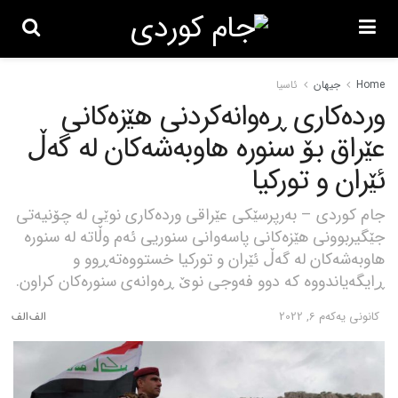
Home
جیهان
ئاسیا
وردەکاری ڕەوانەکردنی هێزەکانی
عێراق بۆ سنورە هاوبەشەکان لە گەڵ
ئێران و تورکیا
جام کوردی – بەرپرسێکی عێراقی وردەکاری نوێی لە چۆنیەتی
جێگیربوونی هێزەکانی پاسەوانی سنوریی ئەم وڵاتە لە سنورە
هاوبەشەکان لە گەڵ ئێران و تورکیا خستووەتەڕوو و
ڕایگەیاندووە کە دوو فەوجی نوێ ڕەوانەی سنورەکان کراون.
كانونی یه‌كه‌م 6, 2022