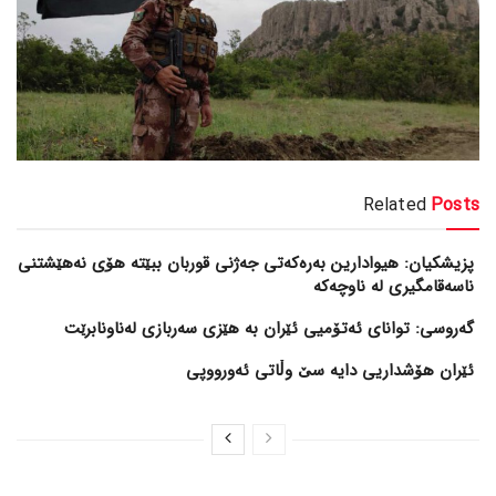
Related
Posts
پزیشکیان: هیوادارین بەرەکەتی جەژنی قوربان ببێتە هۆی نەهێشتنی
ناسەقامگیری لە ناوچەکە
گەروسی: توانای ئەتۆمیی ئێران بە هێزی سەربازی لەناونابرێت
ئێران هۆشداریی دایە سێ وڵاتی ئەورووپی