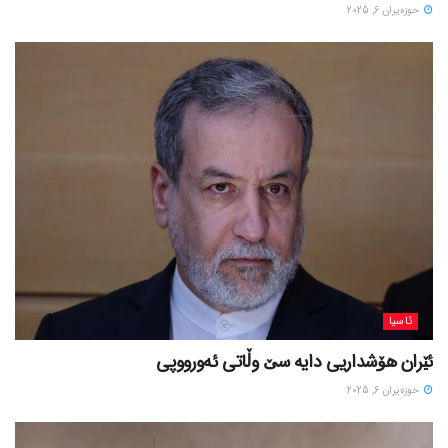
حوزه‌یران 6, 2025
ئاسیا
ئێران هۆشداریی دایە سێ وڵاتی ئەورووپی
حوزه‌یران 6, 2025