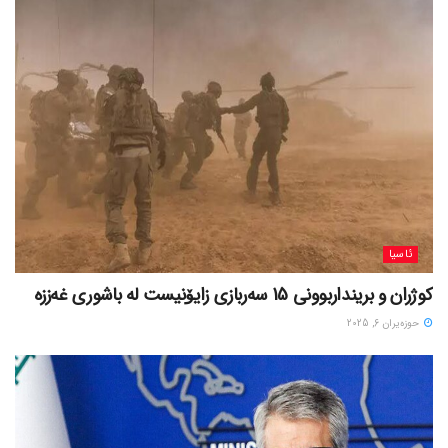
ئاسیا
کوژران و برینداربوونی 15 سەربازی زایۆنیست لە باشوری غەززە
حوزه‌یران 6, 2025