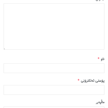
ناو
*
پۆستی ئەلکترۆنی
*
ماڵپه‌ڕ