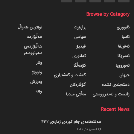
Browse by Category
ئابووری
ڕاپۆرت
نوێترین هەواڵ
ئاسیا
سیاسی
هەڵبژاردە
ئەفریقا
ڤیدیۆ
هەڵبژاردەی
سەرنووسەر
ئەمریکا
کەلتوری
وتار
ئەورووپا
کۆمەڵگا
وتووێژ
جیهان
گه‌شت و گه‌شتیاری
وەرزش
دسته‌بندی نشده
گۆڤاره‌کان
وێنە
زانست و تەندرووستی
مەڵتی میدیا
Recent News
هەفتەنامەی جام کوردی ژمارەی 432
ته‌مموز 28, 2026