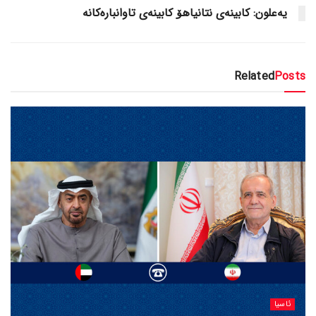
یەعلون: کابینەی نتانیاهۆ کابینەی تاوانبارەکانە
Related
Posts
ئاسیا