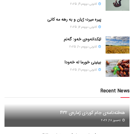
كانونی دووه‌م 19, 2025
پیره میرد؛ ژیان و به رهه مه کانی
كانونی دووه‌م 16, 2025
لێکدانەوەی خەو: گەنم
كانونی دووه‌م 20, 2025
بینینی خورما لە خەودا
كانونی دووه‌م 21, 2025
Recent News
هەفتەنامەی جام کوردی ژمارەی 432
ته‌مموز 28, 2026