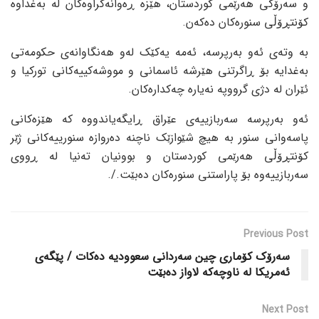
و سەرۆکی هەرێمی کوردستان، هێزە ڕەوانەکراوەکان لە بەغداوە
کۆنتڕۆڵی سنورەکان دەکەن.
بە وتەی ئەو بەرپرسە، ئەمە یەکێک لەو هەنگاوانەی حکومەتی
بەغدایە بۆ ڕاگرتنی هێرشە ئاسمانی و مووشەکییەکانی تورکیا و
ئێران لە دژی گرووپە نەیارە چەکدارەکان.
ئەو بەرپرسە سەربازییەی عێراق ڕایگەیاندووە کە هێزەکانی
پاسەوانی سنور بە هیچ شێوازێک ناچنە دەروازە سنورییەکانی ژێر
کۆنتڕۆڵی هەرێمی کوردستان و بوونیان تەنیا لە ڕووی
سەربازییەوە بۆ پاراستنی سنورەکان دەبێت./.
Previous Post
سەرۆک کۆماری چین سەردانی سعوودیە دەکات / پێگەی
ئەمریکا لە ناوچەکە لاواز دەبێت
Next Post