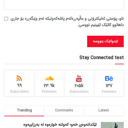
ناو، پۆستی ئەلیکترۆنی و ماڵپەڕەکەم پاشەکەوتبکە لەم وێبگەڕە بۆ جاری
داهاتوو کاتێک تێبینیم نووسی.
Stay Connected test
99
23.9k
205k
137
Subscribers
Followers
Subscribers
Followers
Trending
Comments
Latest
لێکدانەوەی خەو؛ کەوتنە خوارەوە لە بەرزاییەوە