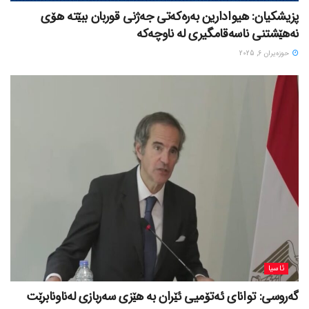
پزیشکیان: هیوادارین بەرەکەتی جەژنی قوربان ببێتە هۆی
نەهێشتنی ناسەقامگیری لە ناوچەکە
حوزه‌یران 6, 2025
ئاسیا
گەروسی: توانای ئەتۆمیی ئێران بە هێزی سەربازی لەناونابرێت