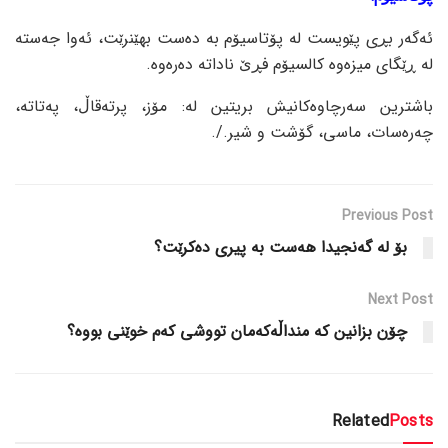
ئەگەر بڕی پێویست لە پۆتاسیۆم بە دەست بهێنرێت، ئەوا جەستە
لە ڕێگای میزەوە کالسیۆم فڕێ ناداتە دەرەوە.
باشترین سەرچاوەکانیش بریتین لە: مۆز، پرتەقاڵ، پەتاتە،
چەرەسات، ماسی، گۆشت و شیر./.
Previous Post
بۆ لە گەنجیدا هەست بە پیری دەکرێت؟
Next Post
چۆن بزانین کە منداڵەکەمان تووشی کەم خوێنی بووە؟
Related
Posts