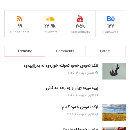
99
23.9k
205k
137
Subscribers
Followers
Subscribers
Followers
Trending
Comments
Latest
لێکدانەوەی خەو؛ کەوتنە خوارەوە لە بەرزاییەوە
كانونی دووه‌م 19, 2025
پیره میرد؛ ژیان و به رهه مه کانی
كانونی دووه‌م 16, 2025
لێکدانەوەی خەو: گەنم
كانونی دووه‌م 20, 2025
بینینی خورما لە خەودا