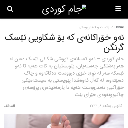
Home
زانست و تەندرووستی
ئەو خۆراکانەی کە بۆ شکاویی ئێسک
گرنگن
جام کوردی – ئەو کەسانەی تووشی شکانی ئێسک دەبن لە
هەر بەشێکی جەستەیان، پێویستیان بە کات هەیە تا ئەو
ئێسکە سەر لە نوێ خۆی درووست دەکاتەوە و چاک
دەبێتەوە، لە گەڵ ئەوەشدا پێویستی بە سیستەمێکی
خۆراکیی تەندرووست هەیە تا یارمەتیدەری پرۆسەی
چاکبوونەوەی خێرای بێت.
كانونی یه‌كه‌م 6, 2022