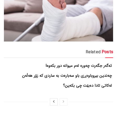
Related
Posts
ئەگەر جگەرت چەورە لەم میوانە دور بکەوە!
چەندین بیروباوەڕی باو سەبارەت بە ساردی کە زۆر هەڵەن
لەکاتی تادا دەبێت چی بکەین؟