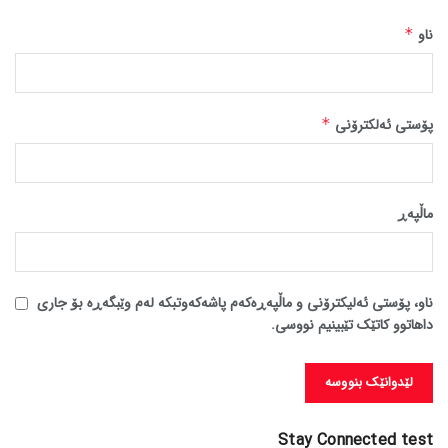
ناو
*
پۆستی ئەلکترۆنی
*
ماڵپه‌ڕ
ناو، پۆستی ئەلیکترۆنی و ماڵپەڕەکەم پاشەکەوتبکە لەم وێبگەڕە بۆ جاری
داهاتوو کاتێک تێبینیم نووسی.
Stay Connected test