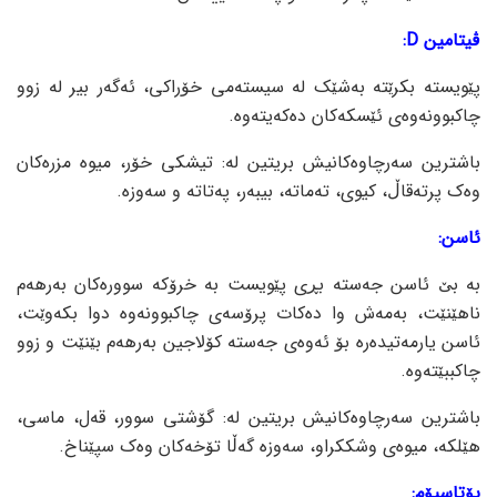
ڤیتامین D:
پێویستە بکرێتە بەشێک لە سیستەمی خۆراکی، ئەگەر بیر لە زوو
چاکبوونەوەی ئێسکەکان دەکەیتەوە.
باشترین سەرچاوەکانیش بریتین لە: تیشکی خۆر، میوە مزرەکان
وەک پرتەقاڵ، کیوی، تەماتە، بیبەر، پەتاتە و سەوزە.
ئاسن:
بە بێ ئاسن جەستە بڕی پێویست بە خرۆکە سوورەکان بەرهەم
ناهێنێت، بەمەش وا دەکات پرۆسەی چاکبوونەوە دوا بکەوێت،
ئاسن یارمەتیدەرە بۆ ئەوەی جەستە کۆلاجین بەرهەم بێنێت و زوو
چاکببێتەوە.
باشترین سەرچاوەکانیش بریتین لە: گۆشتی سوور، قەل، ماسی،
هێلکە، میوەی وشککراو، سەوزە گەڵا تۆخەکان وەک سپێناخ.
پۆتاسیۆم: