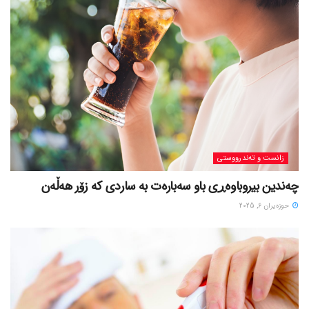
زانست و تەندرووستی
چەندین بیروباوەڕی باو سەبارەت بە ساردی کە زۆر هەڵەن
حوزه‌یران 6, 2025