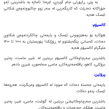
بە پێی ڕاپۆرتی جام کوردی، لێرەدا ئاماژە بە باشترینی ئەو
خۆراکانە دەدرێت کە کاریگەریی لە سەر زوو چاکبوونەوەی شکانی
ئێسک هەیە.
کالسیۆم:
هۆکارە بۆ بەهێزبوونی ئێسک و یارمەتی چاککردنەوەی شکاوی
دەدات، کەسانی پێگەیشتوو لە ڕۆژێکدا پێویستیان بە 1000 تا 1200
ملیگرام کالسیۆم هەیە.
باشترین سەرچاوەکانی کالسیۆم بریتین لە: شیر، ماست، پەنیر،
برۆکلی، کاهو، پاقلەمەنییەکان، ماسی سەلەمون، شیری بادەم.
پرۆتین:
یارمەتی جەستە دەدات کە سوود لە کالسیۆم وەربگرێت، هەروەها
ئێسک پتەو دەکات.
باشترین سەرچاوەکانیشی بریتین لە: گۆشت، ماسی، شیر، پەنیر،
ماست، هێلکە، چەرەسات و پاقلەمەنییەکان.