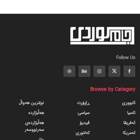
Follow Us
Browse by Category
ئابووری
ڕاپۆرت
نوێترین هەواڵ
ئاسیا
سیاسی
هەڵبژاردە
ئەفریقا
ڤیدیۆ
هەڵبژاردەی
سەرنووسەر
ئەمریکا
کەلتوری
وتار