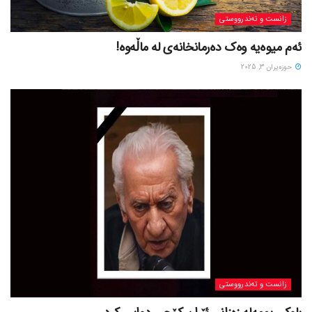
زانست و تەندرووستی
ئەم میوەیە وەک دەرمانخانەی لە ماڵەوە!
حوزه‌یران 3, 2025
زانست و تەندرووستی