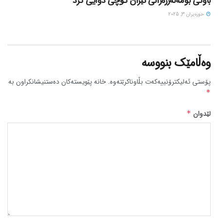
باوکی بومەلەرزەزانی ئێران کۆچی دوایی کرد
حوزه‌یران 3, 2025
وەڵامێک بنووسە
پۆستی ئەلیکترۆنییەکەت بڵاوناکرێتەوە.
خانە پێویستەکان دەستنیشانکراون بە
*
لێدوان
*