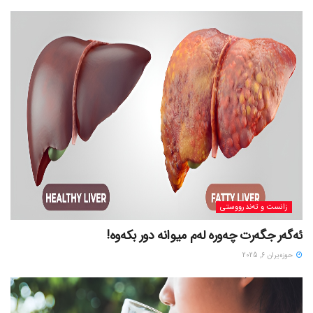
زانست و تەندرووستی
ئەگەر جگەرت چەورە لەم میوانە دور بکەوە!
حوزه‌یران 6, 2025