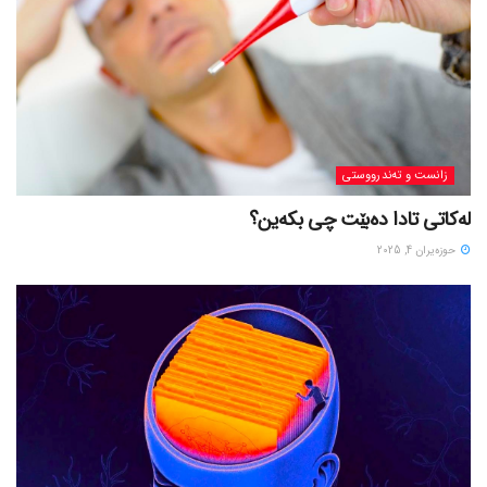
زانست و تەندرووستی
لەکاتی تادا دەبێت چی بکەین؟
حوزه‌یران 4, 2025