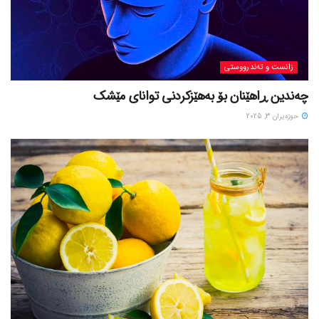
زانست و تەندرووستی
چەندین ڕاهێنان بۆ بەهێزکردنی توانای مێشک
حوزه‌یران 3, 2025