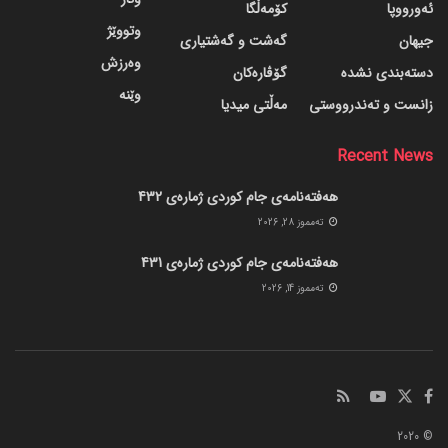
ئەورووپا
کۆمەڵگا
وتووێژ
جیهان
گه‌شت و گه‌شتیاری
وەرزش
دسته‌بندی نشده
گۆڤاره‌کان
وێنە
زانست و تەندرووستی
مەڵتی میدیا
Recent News
هەفتەنامەی جام کوردی ژمارەی 432
ته‌مموز 28, 2026
هەفتەنامەی جام کوردی ژمارەی 431
ته‌مموز 14, 2026
© 2020