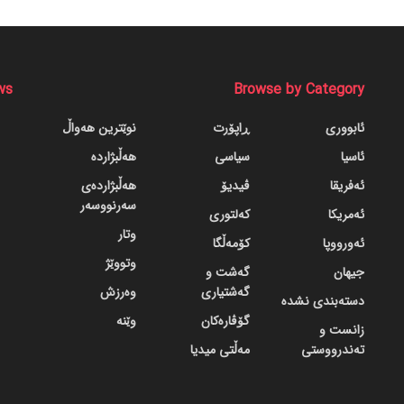
ws
Browse by Category
ئابووری
ڕاپۆرت
نوێترین هەواڵ
ئاسیا
سیاسی
هەڵبژاردە
ئەفریقا
ڤیدیۆ
هەڵبژاردەی
سەرنووسەر
ئەمریکا
کەلتوری
وتار
ئەورووپا
کۆمەڵگا
وتووێژ
جیهان
گه‌شت و
گه‌شتیاری
وەرزش
دسته‌بندی نشده
گۆڤاره‌کان
وێنە
زانست و
تەندرووستی
مەڵتی میدیا