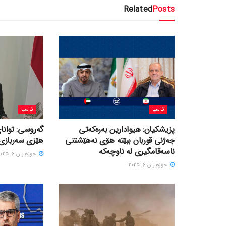
Related
Posts
ئاسیا
ئاسیا
پزیشکیان: هیوادارین بەرەکەتی
گەروسی: توانای
جەژنی قوربان ببێتە هۆی نەهێشتنی
هێزی سەربازی 
ناسەقامگیری لە ناوچەکە
حوزه‌یران 6, 2025
حوزه‌یران 6, 2025