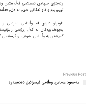
وتەبێژی جیهادی ئیسلامی فەڵەستین وتی
تیرۆریزم و تاوانەکانی خۆی لە دژی فەڵە
ناوبراو داوای لە وڵاتانی عەرەبی و
پەیوەندییەکان لە گەڵ ڕژێمی زایۆنیس
گەیشتن بە وڵاتانی عەرەبی و ئیسلامی./
Previous Post
مەحمود عەباس: وەڵامی ئیسرائیل دەدەینەوە