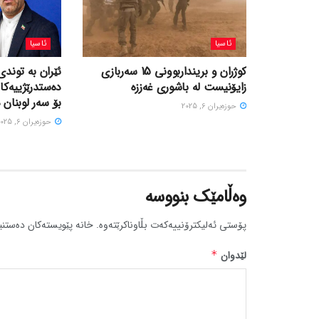
ئاسیا
ئاسیا
کوژران و برینداربوونی 15 سەربازی
ئێران بە توندی
زایۆنیست لە باشوری غەززە
دەستدرێژییەکا
بۆ سەر لوبنان 
حوزه‌یران 6, 2025
حوزه‌یران 6, 2025
وەڵامێک بنووسە
پۆستی ئەلیکترۆنییەکەت بڵاوناکرێتەوە.
خانە پێویستەکان دەستنی
لێدوان
*