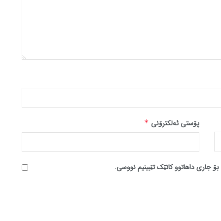
پۆستی ئەلکترۆنی
*
بۆ جاری داهاتوو کاتێک تێبینیم نووسی.