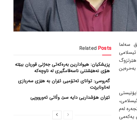
ق سەلما
Related
Posts
یسلامی
ێرتزوگ
پزیشکیان: هیوادارین بەرەکەتی جەژنی قوربان ببێتە
بەحرەین
هۆی نەهێشتنی ناسەقامگیری لە ناوچەکە
گەروسی: توانای ئەتۆمیی ئێران بە هێزی سەربازی
لەناونابرێت
ایۆنیستی
ئێران هۆشداریی دایە سێ وڵاتی ئەورووپی
ئیسلامی،
جەرە لەم
ی یەکەمی