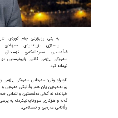
بە پێی ڕاپۆرتی جام کوردی، تار
وتەبێژی بزوتنەوەی جیهادی ئ
فەڵەستین سەردانەکەی ئێسحاق ه
سەرۆکی ڕژێمی کاتیی زایۆنیستیی بۆ 
ئیدانە کرد.
ناوبراو وتی: سەردانی سەرۆکی ڕژێمی ز
بۆ بەحرەین یان هەر وڵاتێکی عەرەبی و 
خیانەتە لە گەلی فەڵەستین و لێدانی خەن
گەلە و هۆکاری سووکایەتیکردنە بە پرس
وڵاتانی عەرەبی و ئیسلامی.