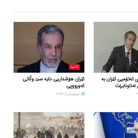
ئاسیا
 ئەتۆمیی ئێران بە
ئێران هۆشداریی دایە سێ وڵاتی
لەناونابرێت
ئەورووپی
حوزه‌یران 6, 2025