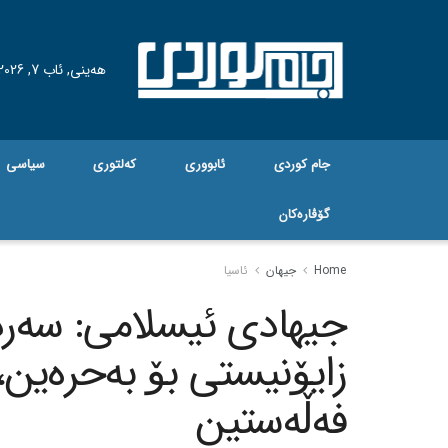
هه‌ینی, ئاب 7, 2026
جام کوردی
ئابووری
کەلتوری
سیاسی
گۆڤاره‌کان
Home
جیهان
ئاسیا
جیهادی ئیسلامی: سەرد
زایۆنیستی بۆ بەحرەین، 
فەڵەستین