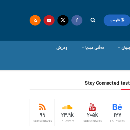
فارسی
یهان
مەڵتی میدیا
وەرزش
Stay Connected test
99
23.9k
205k
137
Subscribers
Followers
Subscribers
Followers