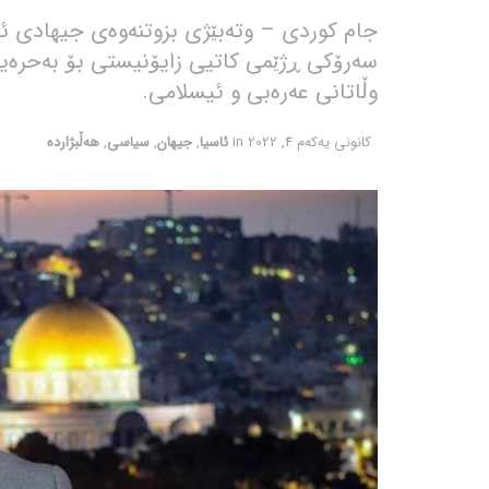
جام کوردی – وتەبێژی بزوتنەوەی جیهادی ئ
سەرۆکی ڕژێمی کاتیی زایۆنیستی بۆ بەحرەی
وڵاتانی عەرەبی و ئیسلامی.
كانونی یه‌كه‌م 4, 2022
in
ئاسیا
,
جیهان
,
سیاسی
,
هەڵبژاردە