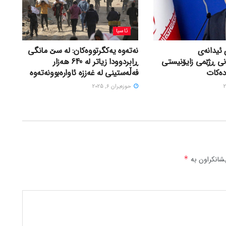
ئاسیا
 ئیدانەی
نەتەوە یەکگرتووەکان: لە سێ مانگی
نی ڕژێمی زایۆنیستی
ڕابردوودا زیاتر لە 640 هەزار
دەکات
فەڵەستینی لە غەززە ئاوارەبوونەتەوە
حوزه‌یران 6, 2025
شانکراون بە
*