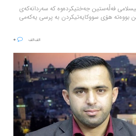
یسلامی فەڵەستین جەختیکردەوە کە سەردانەکەی
ن بووەتە هۆی سووکایەتیکردن بە پرسی یەکەمی
0