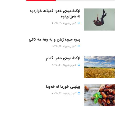
لێکدانەوەی خەو؛ کەوتنە خوارەوە
لە بەرزاییەوە
كانونی دووه‌م 19, 2025
پیره میرد؛ ژیان و به رهه مه کانی
كانونی دووه‌م 16, 2025
لێکدانەوەی خەو: گەنم
كانونی دووه‌م 20, 2025
بینینی خورما لە خەودا
كانونی دووه‌م 21, 2025