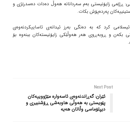
: ڕژێمی زایۆنیستی بەم سەردانانە هەوڵ دەدات دەسدرێژی و
ستینییەکان پەردەپۆش بکات.
 ئیسلامی کرد کە بە دەنگی بەرز ئیدانەی ئاساییکردنەوەی
تی بکەن و ڕوبەڕوی هەر هەوڵێکی زایۆنیستەکان ببنەوە بۆ
.
Next Post
ئێران: گەڕاندنەوەی ئاسەوارە مێژووییەکان
پێویستی بە هەوڵی هاوبەشی ڕۆشنبیری و
دیپلۆماسی وڵاتان هەیە