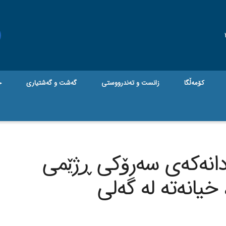
کۆمەڵگا
زانست و تەندرووستی
گه‌شت و گه‌شتیاری
ج
انەکەی سەرۆکی ڕژێمی
خیانەتە لە گەلی