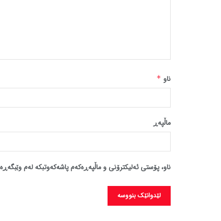
ناو
*
ماڵپه‌ڕ
ناو، پۆستی ئەلیکترۆنی و ماڵپەڕەکەم پاشەکەوتبکە لەم وێبگەڕە 