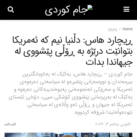
Home
وتووێژ
ڕیچارد هاس: دڵنیا نیم کە ئەمریکا
بتوانێت درێژە بە ڕۆڵی پێشووی لە
جیهاندا بدات
جام کوردی – ڕیچارد هاس، یەکێک لە بەناوبانگترین
بیرمەندان و نووسەرانی پێشڕەو لە سیاسەتی دەرەوەی
ئەمریکا و سەرۆکی ئەنجومەنی پەیوەندییەکانی دەرەوە و
یەکێک لە بەرپرسانی پێشووی کۆشکی سپی، دۆخی ئێستای
ئەمریکا لە جیهان و ڕۆڵی ئەو وڵاتەی لە سیاسەتی
نێودەوڵەتیدا شرۆڤە کردووە.
كانونی یه‌كه‌م 3, 2022