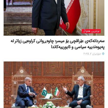
نوێترین هەواڵ
سەردانەکەی عێراقچی بۆ میسر؛ چاوەڕوانی کراوەیی زیاتر لە
پەیوەندییە سیاسی و ئابورییەکاندا
حوزه‌یران 2, 2025