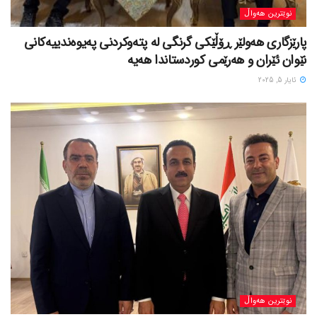
نوێترین هەواڵ
پارێزگاری هەولێر ڕۆڵێکی گرنگی لە پتەوکردنی پەیوەندییەکانی
نێوان ئێران و هەرێمی کوردستاندا هەیە
ئایار 5, 2025
نوێترین هەواڵ