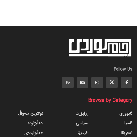
Follow Us
Browse by Category
ئابووری
ڕاپۆرت
نوێترین هەواڵ
ئاسیا
سیاسی
هەڵبژاردە
ئەفریقا
ڤیدیۆ
هەڵبژاردەی