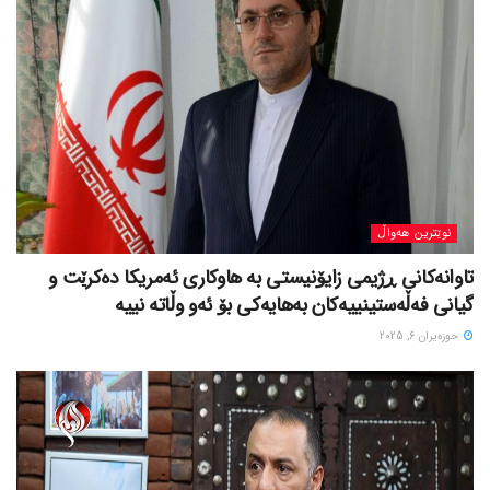
نوێترین هەواڵ
تاوانەکانی ڕژیمی زایۆنیستی بە هاوکاری ئەمریکا دەکرێت و
گیانی فەڵەستینییەکان بەهایەکی بۆ ئەو وڵاتە نییە
حوزه‌یران 6, 2025