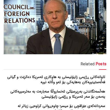
Related
Posts
تاوانەکانی ڕژیمی زایۆنیستی بە هاوکاری ئەمریکا دەکرێت و گیانی
فەڵەستینییەکان بەهایەکی بۆ ئەو وڵاتە نییە
هەڵسەنگاندنی بەرپرسێکی ئەنساروڵڵا سەبارەت بە مەترسییەکانی
یەمەن بۆ سەر ئەمریکا و ڕژێمی زایۆنیستی
سەردانەکەی عێراقچی بۆ میسر؛ چاوەڕوانی کراوەیی زیاتر لە