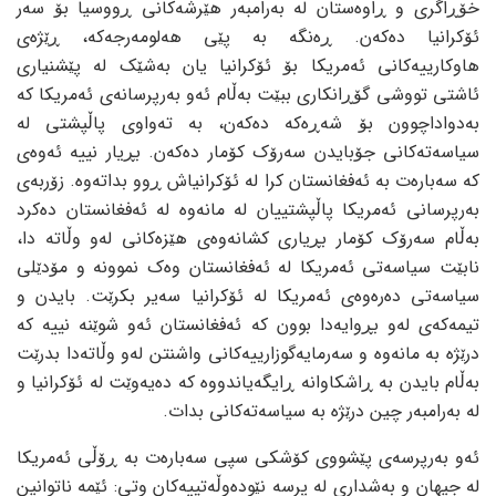
خۆڕاگری و ڕاوەستان لە بەرامبەر هێرشەکانی ڕووسیا بۆ سەر
ئۆکرانیا دەکەن. ڕەنگە بە پێی هەلومەرجەکە، ڕێژەی
هاوکارییەکانی ئەمریکا بۆ ئۆکرانیا یان بەشێک لە پێشنیاری
ئاشتی تووشی گۆڕانکاری ببێت بەڵام ئەو بەرپرسانەی ئەمریکا کە
بەدواداچوون بۆ شەڕەکە دەکەن، بە تەواوی پاڵپشتی لە
سیاسەتەکانی جۆبایدن سەرۆک کۆمار دەکەن. بڕیار نییە ئەوەی
کە سەبارەت بە ئەفغانستان کرا لە ئۆکرانیاش ڕوو بداتەوە. زۆربەی
بەرپرسانی ئەمریکا پاڵپشتییان لە مانەوە لە ئەفغانستان دەکرد
بەڵام سەرۆک کۆمار بڕیاری کشانەوەی هێزەکانی لەو وڵاتە دا،
نابێت سیاسەتی ئەمریکا لە ئەفغانستان وەک نموونە و مۆدێلی
سیاسەتی دەرەوەی ئەمریکا لە ئۆکرانیا سەیر بکرێت. بایدن و
تیمەکەی لەو بڕوایەدا بوون کە ئەفغانستان ئەو شوێنە نییە کە
درێژە بە مانەوە و سەرمایەگوزارییەکانی واشنتن لەو وڵاتەدا بدرێت
بەڵام بایدن بە ڕاشکاوانە ڕایگەیاندووە کە دەیەوێت لە ئۆکرانیا و
لە بەرامبەر چین درێژە بە سیاسەتەکانی بدات.
ئەو بەرپرسەی پێشووی کۆشکی سپی سەبارەت بە ڕۆڵی ئەمریکا
لە جیهان و بەشداری لە پرسە نێودەوڵەتییەکان وتی: ئێمە ناتوانین