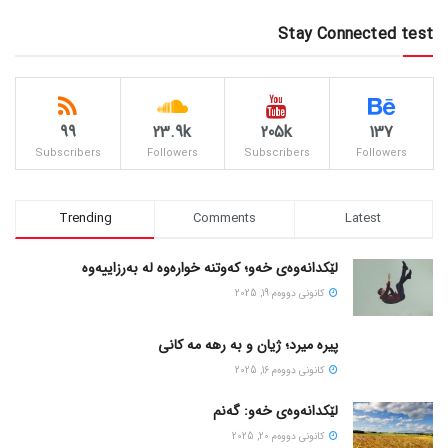
Stay Connected test
99
23.9k
205k
137
Subscribers
Followers
Subscribers
Followers
Trending
Comments
Latest
لێکدانەوەی خەو؛ کەوتنە خوارەوە لە بەرزاییەوە
كانونی دووه‌م 19, 2025
پیره میرد؛ ژیان و به رهه مه کانی
كانونی دووه‌م 16, 2025
لێکدانەوەی خەو: گەنم
كانونی دووه‌م 20, 2025