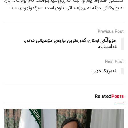
شکستی هێناوە، پێم وا نییە کە ڕووسیا بتوانێت لەم بوارانەدا یان
لە بوارەکانی دیکە لە ڕۆژهەڵاتی ناوەڕاست سەرکەوتوو بێت./.
Previous Post
حزبوڵڵای لوبنان: گەورەترین براوەی مۆندیالی قەتەر،
فەڵەستینە
Next Post
ئەمریکا دۆڕا
Related
Posts