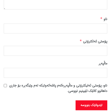
ناو
*
پۆستی ئەلکترۆنی
*
ماڵپه‌ڕ
ناو، پۆستی ئەلیکترۆنی و ماڵپەڕەکەم پاشەکەوتبکە لەم وێبگەڕە بۆ جاری
داهاتوو کاتێک تێبینیم نووسی.