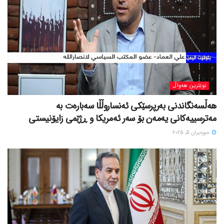
نوێترین هەواڵ
هەڵسەنگاندنی بەرپرسێکی ئەنساروڵڵا سەبارەت بە
مەترسییەکانی یەمەن بۆ سەر ئەمریکا و ڕژێمی زایۆنیستی
حوزه‌یران 5, 2025