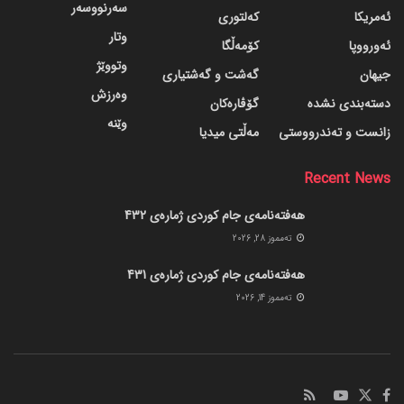
سەرنووسەر
ئەمریکا
کەلتوری
وتار
ئەورووپا
کۆمەڵگا
وتووێژ
جیهان
گه‌شت و گه‌شتیاری
وەرزش
دسته‌بندی نشده
گۆڤاره‌کان
وێنە
زانست و تەندرووستی
مەڵتی میدیا
Recent News
هەفتەنامەی جام کوردی ژمارەی 432
ته‌مموز 28, 2026
هەفتەنامەی جام کوردی ژمارەی 431
ته‌مموز 14, 2026