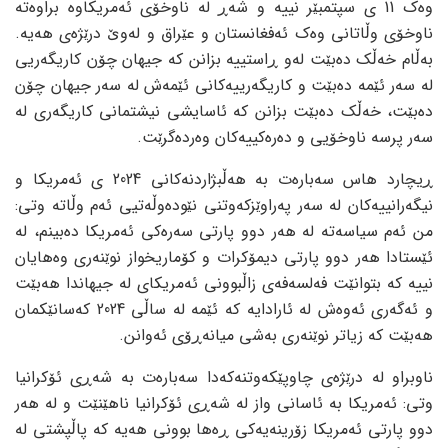
وەک 11 ی سپتمبێر نییە و شەڕ لە ناوخۆی ئەمریکاوە براوەتە
ناوخۆی وڵاتانی وەک ئەفغانستان و عێراق و لەوێ درێژەی هەیە.
بەڵام خەڵک دەبێت لەو ڕاستییە بزانن کە جیهان چۆن کاریگەریی
لە سەر ئێمە دەبێت و کاریگەرییەکانی ئێمەش لە سەر جیهان چۆن
دەبێت، خەڵک دەبێت بزانن کە ئاسایشی نیشتمانی کاریگەری لە
سەر پرسە ناوخۆیی و دەرەکییەکان وەردەگرێت.
ڕیچارد هاس سەبارەت بە هەڵبژاردنەکانی 2024 ی ئەمریکا و
نیگەرانییەکان لە سەر پەراوێزکەوتنی نێودەوڵەتیی ئەم وڵاتە وتی:
من ئەم سیاسەتە لە هەر دوو پارتی سەرەکی ئەمریکا دەبینم، لە
ئێستادا هەر دوو پارتی دیمۆکرات و کۆماریخواز نوێنەری وەهایان
نییە کە بتوانێت فەلسەفەی زاڵبوونی ئەمریکای لە جیهاندا هەبێت
و ئەگەری ئەوەش لە ئارادایە کە ئێمە لە ساڵی 2024 کەسانێکمان
هەبێت کە زیاتر نوێنەری بەشی میانەڕۆی ئەوانن.
ناوبراو لە درێژەی چاوپێکەوتنەکەدا سەبارەت بە شەڕی ئۆکرانیا
وتی: ئەمریکا بە ئاسانی واز لە شەڕی ئۆکرانیا ناهێنێت و لە هەر
دوو پارتی ئەمریکا زۆرینەیەکی ڕەها بوونی هەیە کە پاڵپشتی لە