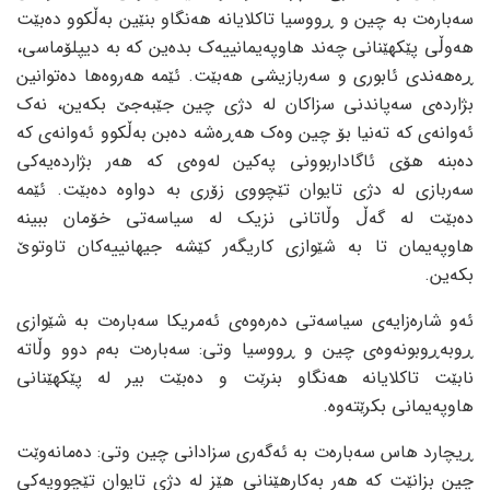
سەبارەت بە چین و ڕووسیا تاکلایانە هەنگاو بنێین بەڵکوو دەبێت
هەوڵی پێکهێنانی چەند هاوپەیمانییەک بدەین کە بە دیپلۆماسی،
ڕەهەندی ئابوری و سەربازیشی هەبێت. ئێمە هەروەها دەتوانین
بژاردەی سەپاندنی سزاکان لە دژی چین جێبەجێ بکەین، نەک
ئەوانەی کە تەنیا بۆ چین وەک هەڕەشە دەبن بەڵکوو ئەوانەی کە
دەبنە هۆی ئاگاداربوونی پەکین لەوەی کە هەر بژاردەیەکی
سەربازی لە دژی تایوان تێچووی زۆری بە دواوە دەبێت. ئێمە
دەبێت لە گەڵ وڵاتانی نزیک لە سیاسەتی خۆمان ببینە
هاوپەیمان تا بە شێوازی کاریگەر کێشە جیهانییەکان تاوتوێ
بکەین.
ئەو شارەزایەی سیاسەتی دەرەوەی ئەمریکا سەبارەت بە شێوازی
ڕوبەڕوبونەوەی چین و ڕووسیا وتی: سەبارەت بەم دوو وڵاتە
نابێت تاکلایانە هەنگاو بنرێت و دەبێت بیر لە پێکهێنانی
هاوپەیمانی بکرێتەوە.
ڕیچارد هاس سەبارەت بە ئەگەری سزادانی چین وتی: دەمانەوێت
چین بزانێت کە هەر بەکارهێنانی هێز لە دژی تایوان تێچوویەکی