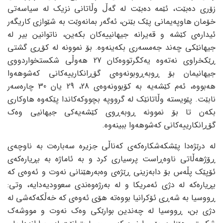
زۆری دەبێت، ئێمە دەبێت لە گەڵ وڵاتانی نزیک لە سیاسەتی
خۆمان هاوپەیمانی پێک بێنن، ئەگەر بمانەوێت بە شێوازی کاریگەر
ئیدارەی کێشە و قەیرانە جیهانییەکان بکەین، ناتوانین بیر لە
جیهانێکی چەند جەمسەری بکەینەوە. بۆ نموونە لە کۆڕی گشتی
ڕێکخراوی نەتەوە یەکگرتووەکان 27 هەوڵی شکستخواردووی
جیهانیمان بۆ ڕوبەڕوبونەوەی گۆڕانکارییەکانی کەشوهەوا
هەبووە، ئەم کێشەیە بە کۆبوونەوەی 28، 29 یان 30 چارەسەر
نابێت. پێویستە وڵاتانێک لە گرووپە بچووکەکاندا پێکەوە هاوکاری
بکەن تا بۆ نموونە ڕوبەڕوی کێشەیەکی جیهانیی وەک
گۆڕانکارییەکانی کەشوهەوا ببینەوە.
لە درێژەدا پێشکەشکارەکەی کەناڵی جزیرە سەبارەت بە ناوچەی
ڕۆژهەڵاتی ناوەڕاست پرسیاری کرد و بە ئاماژە بە بڕیارەکەی
ئۆپێک پڵەس بۆ دابەزینی ڕێژەی وەبەرهێنانی نەوت و ئەوەی کە
بڕیارەکە لە دژی ئەمریکا و لە بەرژەوەندی سعوودیەدایە، وتی:
ڕووسیا بە شەڕی ئۆکرانیا بووەتە هۆی ئەوەی کە خەڵکەکەشی لە
دژی بن، ڕووسیا لە چەندین بوارێکی وەک نەوت و مووشەک