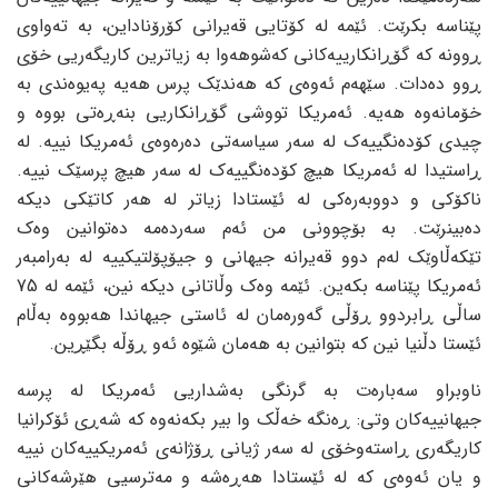
پێناسە بکرێت. ئێمە لە کۆتایی قەیرانی کۆرۆناداین، بە تەواوی
ڕوونە کە گۆڕانکارییەکانی کەشوهەوا بە زیاترین کاریگەریی خۆی
ڕوو دەدات. سێهەم ئەوەی کە هەندێک پرس هەیە پەیوەندی بە
خۆمانەوە هەیە. ئەمریکا تووشی گۆڕانکاریی بنەڕەتی بووە و
چیدی کۆدەنگییەک لە سەر سیاسەتی دەرەوەی ئەمریکا نییە. لە
ڕاستیدا لە ئەمریکا هیچ کۆدەنگییەک لە سەر هیچ پرسێک نییە.
ناکۆکی و دووبەرەکی لە ئێستادا زیاتر لە هەر کاتێکی دیکە
دەبینرێت. بە بۆچوونی من ئەم سەردەمە دەتوانین وەک
تێکەڵاوێک لەم دوو قەیرانە جیهانی و جیۆپۆلتیکییە لە بەرامبەر
ئەمریکا پێناسە بکەین. ئێمە وەک وڵاتانی دیکە نین، ئێمە لە 75
ساڵی ڕابردوو ڕۆڵی گەورەمان لە ئاستی جیهاندا هەبووە بەڵام
ئێستا دڵنیا نین کە بتوانین بە هەمان شێوە ئەو ڕۆڵە بگێڕین.
ناوبراو سەبارەت بە گرنگی بەشداریی ئەمریکا لە پرسە
جیهانییەکان وتی: ڕەنگە خەڵک وا بیر بکەنەوە کە شەڕی ئۆکرانیا
کاریگەری ڕاستەوخۆی لە سەر ژیانی ڕۆژانەی ئەمریکییەکان نییە
و یان ئەوەی کە لە ئێستادا هەڕەشە و مەترسیی هێرشەکانی