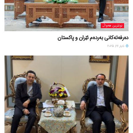
نوێترین هەواڵ
دەرفەتەکانی بەردەم ئێران و پاکستان
ئایار 26, 2025