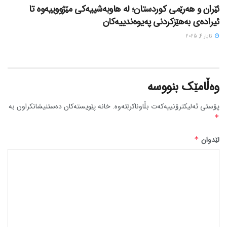
ئێران و هەرێمی کوردستان؛ لە هاوبەشییەکی مێژووییەوە تا
ئیرادەی بەهێزکردنی پەیوەندییەکان
ئایار 4, 2025
وەڵامێک بنووسە
پۆستی ئەلیکترۆنییەکەت بڵاوناکرێتەوە.
خانە پێویستەکان دەستنیشانکراون بە
*
لێدوان
*