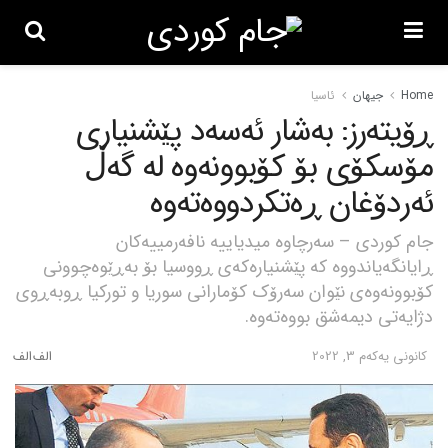
Home
جیهان
ئاسیا
ڕۆیتەرز: بەشار ئەسەد پێشنیاری
مۆسکۆی بۆ کۆبوونەوە لە گەڵ
ئەردۆغان ڕەتکردووەتەوە
جام کوردی – سەرچاوە میدیاییە نافەرمییەکان
ڕایانگەیاندووە کە پێشنیارەکەی ڕووسیا بۆ بەڕێوەچوونی
کۆبوونەوەی نێوان سەرۆک کۆمارانی سوریا و تورکیا ڕوبەڕوی
دژایەتی دیمەشق بووەتەوە.
كانونی یه‌كه‌م 3, 2022