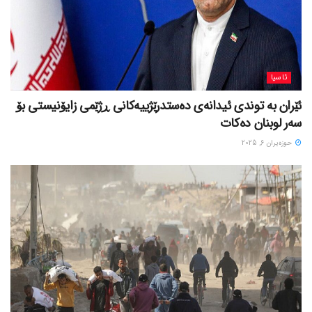
ئاسیا
ئێران بە توندی ئیدانەی دەستدرێژییەکانی ڕژێمی زایۆنیستی بۆ
سەر لوبنان دەکات
حوزه‌یران 6, 2025