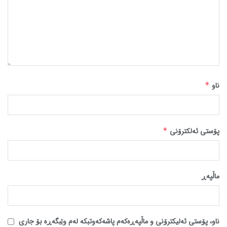
ناو
*
پۆستی ئەلکترۆنی
*
ماڵپه‌ڕ
ناو، پۆستی ئەلیکترۆنی و ماڵپەڕەکەم پاشەکەوتبکە لەم وێبگەڕە بۆ جاری