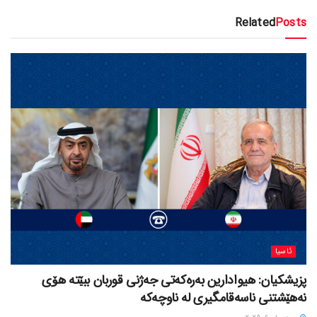
Related
Posts
ئاسیا
پزیشکیان: هیوادارین بەرەکەتی جەژنی قوربان ببێتە هۆی
نەهێشتنی ناسەقامگیری لە ناوچەکە