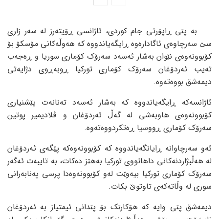
بە پێی ڕاپۆرتی جام کوردی، ئاژانسی ڕۆیتەرز لە سەر زاری
سێ سەرچاوەی ئاگادارەوە ڕایگەیاندووە کە هەوڵەکانی مۆسکۆ بۆ
کۆبوونەوەی نێوان بەشار ئەسەد سەرۆک کۆماری سوریا و ڕەجەب
تەیب ئەردۆغان سەرۆک کۆماری تورکیا ڕوبەڕوی دژایەتی
دیمەشق بووەتەوە.
ئاژانسەکە ڕایگەیاندووە کە بەشار ئەسەد تەنانەت پێشنیاری
کۆبوونەوەی هاوبەشی لە گەڵ ئەردۆغان و ڤلادیمیر پوتین
سەرۆک کۆماری ڕووسیا ڕەتکردووەتەوە.
ئەو سەرچاوانە ڕایانگەیاندووە کە کۆبوونەوەکە پێگەی ئەردۆغان
لە هەڵبژاردنەکانی داهاتووی تورکیا بەهێز دەکات، بە تایبەت ئەگەر
سەرۆک کۆماری تورکیا بیەوێت لەو کۆبوونەوەدا پرسی پەنابەرانی
سوری لە وڵاتەکەی تاوتوێ بکات.
دیمەشق پێی وایە کە هۆکارێک بۆ پێدانی ئیمتیاز بە ئەردۆغان