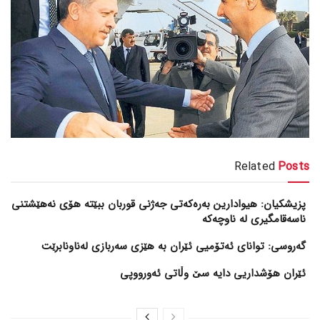
Related
Posts
پزیشکیان: هیوادارین بەرەکەتی جەژنی قوربان ببێتە هۆی نەهێشتنی
ناسەقامگیری لە ناوچەکە
گەروسی: توانای ئەتۆمیی ئێران بە هێزی سەربازی لەناونابرێت
ئێران هۆشداریی دایە سێ وڵاتی ئەورووپی