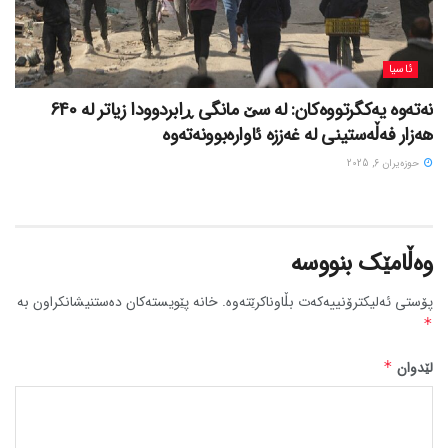
ئاسیا
نەتەوە یەکگرتووەکان: لە سێ مانگی ڕابردوودا زیاتر لە 640
هەزار فەڵەستینی لە غەززە ئاوارەبوونەتەوە
حوزه‌یران 6, 2025
وەڵامێک بنووسە
پۆستی ئەلیکترۆنییەکەت بڵاوناکرێتەوە.
خانە پێویستەکان دەستنیشانکراون بە
*
لێدوان
*