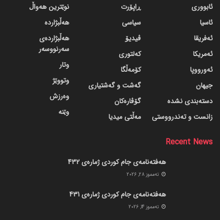
ئابووری
ڕاپۆرت
نوێترین هەواڵ
ئاسیا
سیاسی
هەڵبژاردە
ئەفریقا
ڤیدیۆ
هەڵبژاردەی
سەرنووسەر
ئەمریکا
کەلتوری
وتار
ئەورووپا
کۆمەڵگا
وتووێژ
جیهان
گه‌شت و گه‌شتیاری
وەرزش
دسته‌بندی نشده
گۆڤاره‌کان
وێنە
زانست و تەندرووستی
مەڵتی میدیا
Recent News
هەفتەنامەی جام کوردی ژمارەی 432
ته‌مموز 28, 2026
هەفتەنامەی جام کوردی ژمارەی 431
ته‌مموز 14, 2026