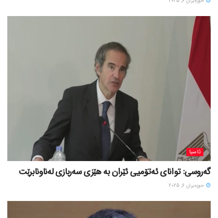
حوزه‌یران 6, 2025
ئاسیا
گەروسی: توانای ئەتۆمیی ئێران بە هێزی سەربازی لەناونابرێت
حوزه‌یران 6, 2025