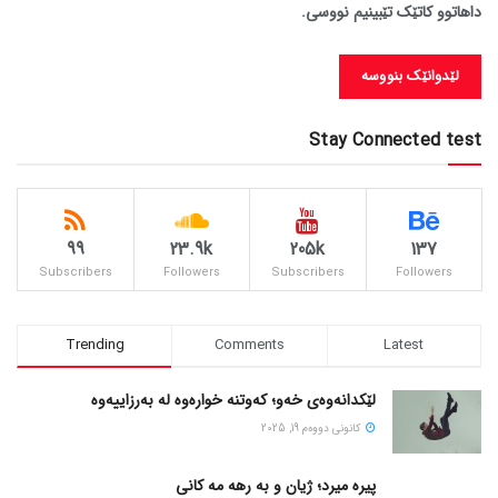
داهاتوو کاتێک تێبینیم نووسی.
Stay Connected test
99
23.9k
205k
137
Subscribers
Followers
Subscribers
Followers
Trending
Comments
Latest
لێکدانەوەی خەو؛ کەوتنە خوارەوە لە بەرزاییەوە
كانونی دووه‌م 19, 2025
پیره میرد؛ ژیان و به رهه مه کانی