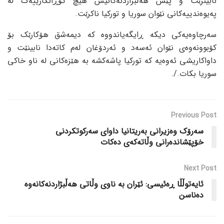
نابینرێت و پێش هەڵبژاردنەکانیش هیچ گۆڕانکارییەک لە
پەیوەندییەکانی نێوان سوریا و تورکیا ناکرێت.
سەرچاوەیەکی دیکە ڕایگەیاندووە کە دیمەشق هۆکارێک بۆ
کۆبوونەوەی نێوان ئەسەد و ئەردۆغان لەم کاتەدا نابینێت و
داواکاریشی ئەوەیە کە تورکیا پاشەکشە بە هێزەکانی لە ناو خاکی
سوریا بکات./.
Previous Post
سەرۆک وەزیرانی بەریتانیا داوای سەرکوتکردنی
خۆپێشاندەرانی وڵاتەکەی دەکات
Next Post
ئایەتوڵڵا ڕەئیسی: ئێران بە ناوی وڵاتی هەڵبژاردنەکانەوە
دەناسن