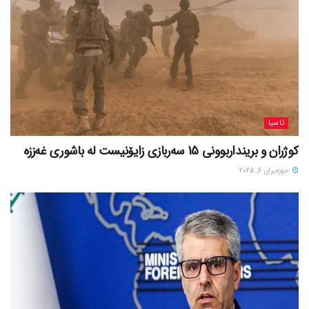
ئاسیا
کوژران و برینداربوونی 15 سەربازی زایۆنیست لە باشوری غەززە
حوزه‌یران 6, 2025