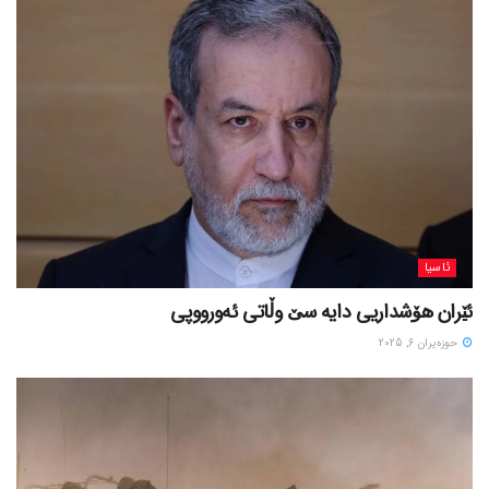
ئاسیا
ئێران هۆشداریی دایە سێ وڵاتی ئەورووپی
حوزه‌یران 6, 2025