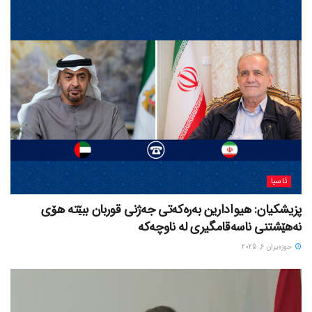
ئاسیا
پزیشکیان: هیوادارین بەرەکەتی جەژنی قوربان ببێتە هۆی
نەهێشتنی ناسەقامگیری لە ناوچەکە
حوزه‌یران 6, 2025