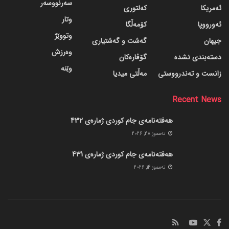
سەرنووسەر
ئەمریکا
کەلتوری
وتار
ئەورووپا
کۆمەڵگا
وتووێژ
جیهان
گه‌شت و گه‌شتیاری
وەرزش
دسته‌بندی نشده
گۆڤاره‌کان
وێنە
زانست و تەندرووستی
مەڵتی میدیا
Recent News
هەفتەنامەی جام کوردی ژمارەی 432
ته‌مموز 28, 2026
هەفتەنامەی جام کوردی ژمارەی 431
ته‌مموز 14, 2026