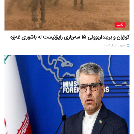
ئاسیا
کوژران و برینداربوونی 15 سەربازی زایۆنیست لە باشوری غەززە
حوزه‌یران 6, 2025