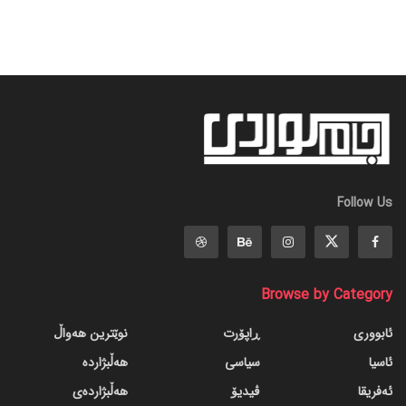
Follow Us
Browse by Category
ئابووری
ڕاپۆرت
نوێترین هەواڵ
ئاسیا
سیاسی
هەڵبژاردە
ئەفریقا
ڤیدیۆ
هەڵبژاردەی