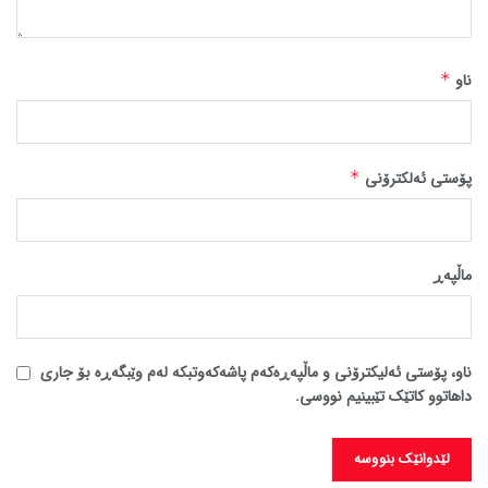
ناو
*
پۆستی ئەلکترۆنی
*
ماڵپه‌ڕ
ناو، پۆستی ئەلیکترۆنی و ماڵپەڕەکەم پاشەکەوتبکە لەم وێبگەڕە بۆ جاری
داهاتوو کاتێک تێبینیم نووسی.