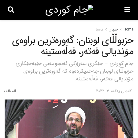
Home
جیهان
ئاسیا
حزبوڵڵای لوبنان: گەورەترین براوەی
مۆندیالی قەتەر، فەڵەستینە
جام کوردی – جێگری سەرۆکی ئەنجومەنی جێبەجێکاری
حزبوڵڵای لوبنان جەختیکردەوە کە گەورەترین براوەی
مۆندیالی قەتەر، فەڵەستینە.
كانونی یه‌كه‌م 3, 2022