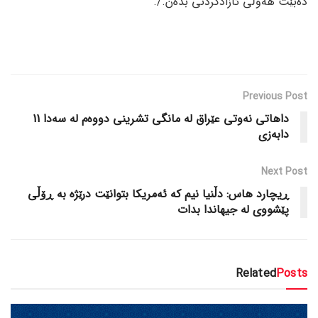
دەبێت هەوڵی ئازادکردنی بدەن./.
Previous Post
داهاتی نەوتی عێراق لە مانگی تشرینی دووەم لە سەدا 11
دابەزی
Next Post
ڕیچارد هاس: دڵنیا نیم کە ئەمریکا بتوانێت درێژە بە ڕۆڵی
پێشووی لە جیهاندا بدات
Related
Posts