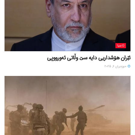
ئاسیا
ئێران هۆشداریی دایە سێ وڵاتی ئەورووپی
حوزه‌یران 6, 2025