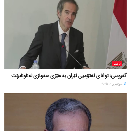
ئاسیا
گەروسی: توانای ئەتۆمیی ئێران بە هێزی سەربازی لەناونابرێت
حوزه‌یران 6, 2025