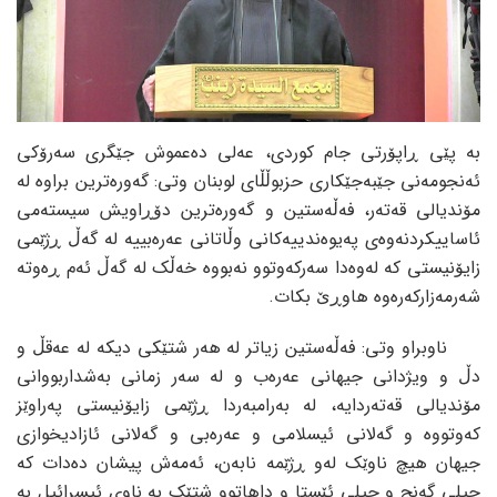
بە پێی ڕاپۆرتی جام کوردی، عەلی دەعموش جێگری سەرۆکی
ئەنجومەنی جێبەجێکاری حزبوڵڵای لوبنان وتی: گەورەترین براوە لە
مۆندیالی قەتەر، فەڵەستین و گەورەترین دۆڕاویش سیستەمی
ئاساییکردنەوەی پەیوەندییەکانی وڵاتانی عەرەبییە لە گەڵ ڕژێمی
زایۆنیستی کە لەوەدا سەرکەوتوو نەبووە خەڵک لە گەڵ ئەم ڕەوتە
شەرمەزارکەرەوە هاوڕێ بکات.
ناوبراو وتی: فەڵەستین زیاتر لە هەر شتێکی دیکە لە عەقڵ و
دڵ و ویژدانی جیهانی عەرەب و لە سەر زمانی بەشداربووانی
مۆندیالی قەتەردایە، لە بەرامبەردا ڕژێمی زایۆنیستی پەراوێز
کەوتووە و گەلانی ئیسلامی و عەرەبی و گەلانی ئازادیخوازی
جیهان هیچ ناوێک لەو ڕژێمە نابەن، ئەمەش پیشان دەدات کە
جیلی گەنج و جیلی ئێستا و داهاتوو شتێک بە ناوی ئیسرائیل بە