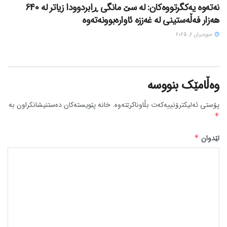
نەتەوە یەکگرتووەکان: لە سێ مانگی ڕابردوودا زیاتر لە 640
هەزار فەڵەستینی لە غەززە ئاوارەبوونەتەوە
حوزه‌یران 6, 2025
وەڵامێک بنووسە
پۆستی ئەلیکترۆنییەکەت بڵاوناکرێتەوە.
خانە پێویستەکان دەستنیشانکراون بە
*
لێدوان
*