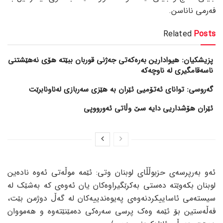
فەرمی ناناسن.
Related
Posts
پزیشکیان: هیوادارین بەرەکەتی جەژنی قوربان ببێتە هۆی نەهێشتنی
ناسەقامگیری لە ناوچەکە
گەروسی: توانای ئەتۆمیی ئێران بە هێزی سەربازی لەناونابرێت
ئێران هۆشداریی دایە سێ وڵاتی ئەورووپی
ئەو بەرپرسەی حزبوڵڵای لوبنان وتی: ئێمە موڵەتی ئەوە نادەین
لوبنان بکەوێتە دەستی بەکرێگیراوەکان یان ئەوەی کە بەشێک لە
سیستەمی ئاساییکردنەوەی پەیوەندییەکان لە گەڵ دوژمن بێت،
فەڵەستین بۆ ئێمە وەک پرسی سەرەکی دەمێنێتەوە و هەمووان