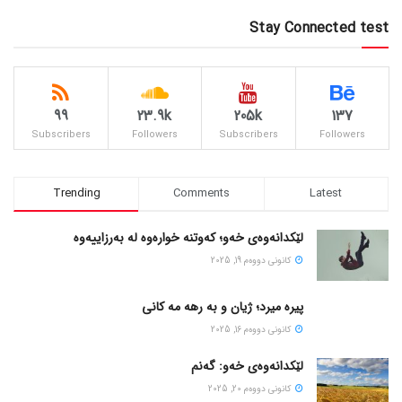
Stay Connected test
99
23.9k
205k
137
Subscribers
Followers
Subscribers
Followers
Trending
Comments
Latest
لێکدانەوەی خەو؛ کەوتنە خوارەوە لە بەرزاییەوە
كانونی دووه‌م 19, 2025
پیره میرد؛ ژیان و به رهه مه کانی
كانونی دووه‌م 16, 2025
لێکدانەوەی خەو: گەنم
كانونی دووه‌م 20, 2025