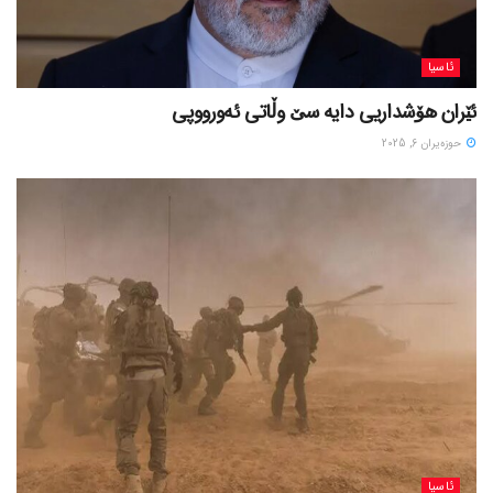
ئاسیا
ئێران هۆشداریی دایە سێ وڵاتی ئەورووپی
حوزه‌یران 6, 2025
ئاسیا