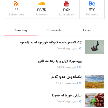
99
23.9k
205k
137
Subscribers
Followers
Subscribers
Followers
Trending
Comments
Latest
لێکدانەوەی خەو؛ کەوتنە خوارەوە لە بەرزاییەوە
كانونی دووه‌م 19, 2025
پیره میرد؛ ژیان و به رهه مه کانی
كانونی دووه‌م 16, 2025
لێکدانەوەی خەو: گەنم
كانونی دووه‌م 20, 2025
بینینی خورما لە خەودا
كانونی دووه‌م 21, 2025