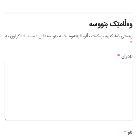
وەڵامێک بنووسە
پۆستی ئەلیکترۆنییەکەت بڵاوناکرێتەوە.
خانە پێویستەکان دەستنیشانکراون بە
*
لێدوان
*
ناو
*