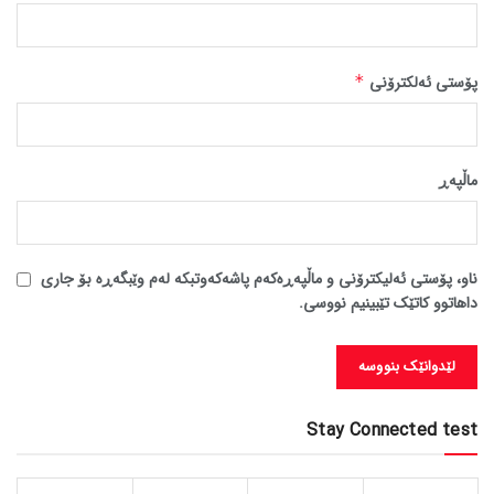
پۆستی ئەلکترۆنی
*
ماڵپه‌ڕ
ناو، پۆستی ئەلیکترۆنی و ماڵپەڕەکەم پاشەکەوتبکە لەم وێبگەڕە بۆ جاری
داهاتوو کاتێک تێبینیم نووسی.
Stay Connected test