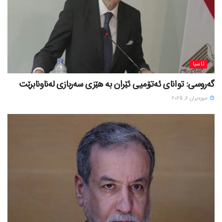
ئاسیا
گەروسی: توانای ئەتۆمیی ئێران بە هێزی سەربازی لەناونابرێت
حوزه‌یران 6, 2025