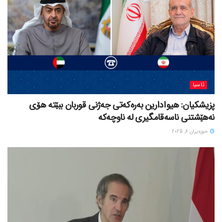
ئاسیا
پزیشکیان: هیوادارین بەرەکەتی جەژنی قوربان ببێتە هۆی
نەهێشتنی ناسەقامگیری لە ناوچەکە
حوزه‌یران 6, 2025