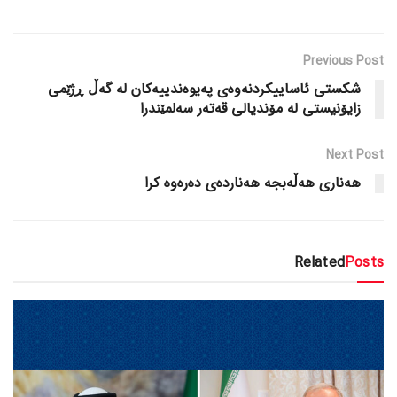
Previous Post
شکستی ئاساییکردنەوەی پەیوەندییەکان لە گەڵ ڕژێمی
زایۆنیستی لە مۆندیالی قەتەر سەلمێندرا
Next Post
هەناری هەڵەبجە هەناردەی دەرەوە کرا
Related
Posts