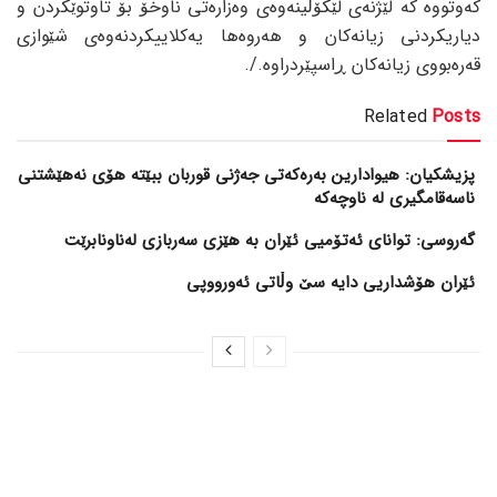
کەوتووە کە لێژنەی لێکۆڵینەوەی وەزارەتی ناوخۆ بۆ تاوتوێکردن و
دیاریکردنی زیانەکان و هەروەها یەکلاییکردنەوەی شێوازی
قەرەبووی زیانەکان ڕاسپێردراوە./.
Related
Posts
پزیشکیان: هیوادارین بەرەکەتی جەژنی قوربان ببێتە هۆی نەهێشتنی
ناسەقامگیری لە ناوچەکە
گەروسی: توانای ئەتۆمیی ئێران بە هێزی سەربازی لەناونابرێت
ئێران هۆشداریی دایە سێ وڵاتی ئەورووپی