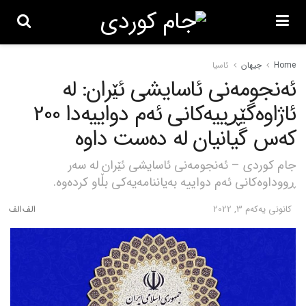
Home
جیهان
ئاسیا
ئەنجومەنی ئاسایشی ئێران: لە
ئاژاوەگێڕییەکانی ئەم دواییەدا 200
کەس گیانیان لە دەست داوە
جام کوردی – ئەنجومەنی ئاسایشی ئێران لە سەر
ڕووداوەکانی ئەم دواییە بەیاننامەیەکی بڵاو کردەوە.
كانونی یه‌كه‌م 3, 2022