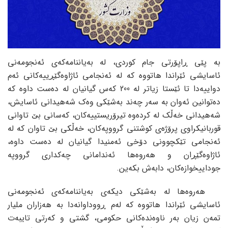
بە پێی ڕاپۆرتی جام کوردی، لە بەیاننامەکەی ئەنجومەنی
ئاسایشی ئێراندا هاتووە کە لە ئەنجامی ئاژاوەگێڕییەکانی ئەم
دواییەدا تا ئێستا زیاتر لە 200 کەس گیانیان لە دەست داوە کە
دەتوانین ئەوان بە سەر چەند بەشێکی وەک شەهیدانی ئاسایش،
شەهیدانی خەڵک لە کردەوە تیرۆریستییەکان، کەسانی بێ تاوانی
قوربانیکراوی پرۆژەی کوشتنی گرووپەکان، خەڵکی بێ تاوان کە لە
ئەنجامی تێکچوونی دۆخی ئەمنیدا گیانیان لە دەست داوە،
ئاژاوەگێڕان و هەروەها ئەندامانی چەکداری گرووپە
جوداییخوازەکان، دابەش بکەین.
هەروەها لە بەشێکی دیکەی بەیاننامەکەی ئەنجومەنی
ئاسایشی ئێراندا هاتووە کە لەم ڕووداوانەدا بە هەزاران ملیار
تمەن زیان بەر ناوەندەکانی حکومی، گشتی و کەرتی تایبەت