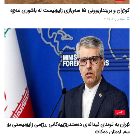
کوژران و برینداربوونی 15 سەربازی زایۆنیست لە باشوری غەززە
حوزه‌یران 6, 2025
ئاسیا
ئێران بە توندی ئیدانەی دەستدرێژییەکانی ڕژێمی زایۆنیستی بۆ
سەر لوبنان دەکات