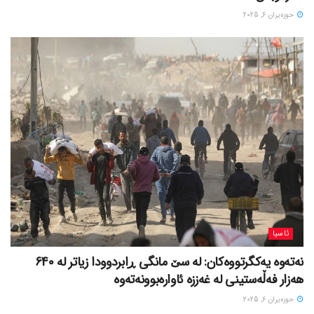
حوزه‌یران 6, 2025
ئاسیا
نەتەوە یەکگرتووەکان: لە سێ مانگی ڕابردوودا زیاتر لە 640
هەزار فەڵەستینی لە غەززە ئاوارەبوونەتەوە
حوزه‌یران 6, 2025