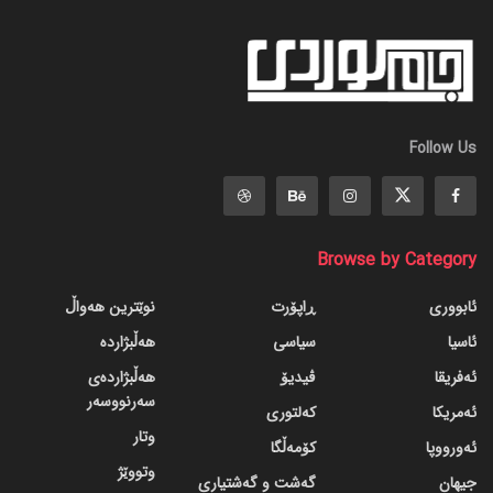
Follow Us
Browse by Category
ئابووری
ڕاپۆرت
نوێترین هەواڵ
ئاسیا
سیاسی
هەڵبژاردە
ئەفریقا
ڤیدیۆ
هەڵبژاردەی
سەرنووسەر
ئەمریکا
کەلتوری
وتار
ئەورووپا
کۆمەڵگا
وتووێژ
جیهان
گه‌شت و گه‌شتیاری