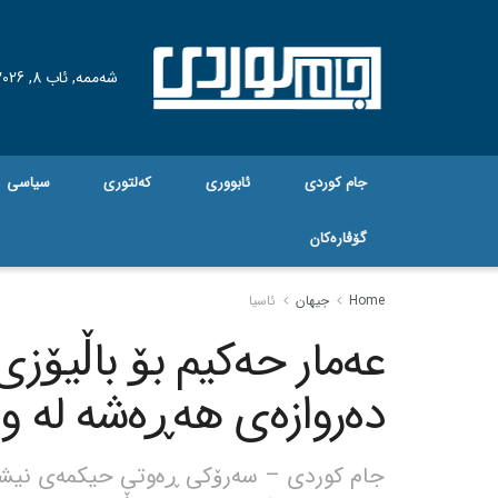
شەممە, ئاب 8, 2026
جام کوردی
ئابووری
کەلتوری
سیاسی
گۆڤاره‌کان
Home
جیهان
ئاسیا
عەمار حەکیم بۆ باڵیۆزی 
دەروازەی هەڕەشە لە وڵ
جام کوردی – سەرۆکی ڕەوتی حیکمەی نیشتمان