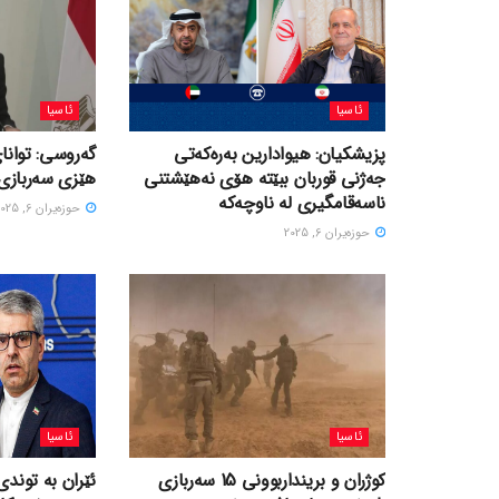
ئاسیا
ئاسیا
پزیشکیان: هیوادارین بەرەکەتی
گەروسی: توانای
جەژنی قوربان ببێتە هۆی نەهێشتنی
هێزی سەربازی 
ناسەقامگیری لە ناوچەکە
حوزه‌یران 6, 2025
حوزه‌یران 6, 2025
ئاسیا
ئاسیا
کوژران و برینداربوونی 15 سەربازی
ئێران بە توندی