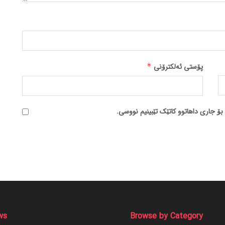
پۆستی ئەلکترۆنی
*
بۆ جاری داهاتوو کاتێک تێبینیم نووسی.
ws
Browse by Category