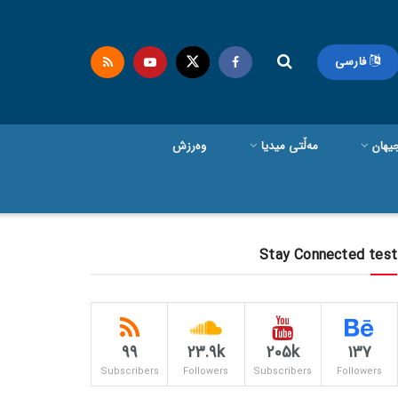
فارسی
یهان
مەڵتی میدیا
وەرزش
Stay Connected test
99
23.9k
205k
137
Subscribers
Followers
Subscribers
Followers