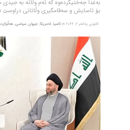
بەغدا جەختیکردەوە کە ئەم وڵاتە بە جیدی
بۆ ئاسایش و سەقامگیری وڵاتانی دراوسێ ن
كانونی یه‌كه‌م 2, 2022
in
ئاسیا
,
ئەمریکا
,
جیهان
,
سیاسی
,
هەڵبژاردە