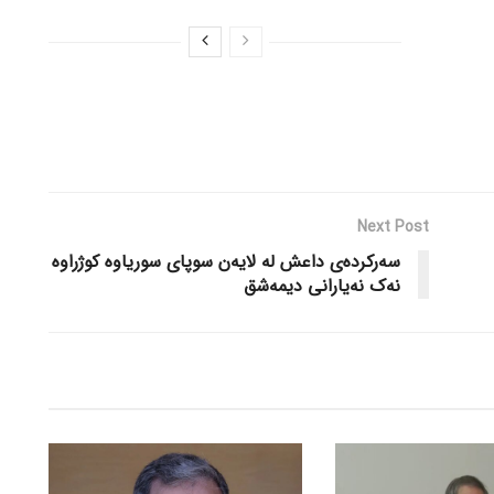
Next Post
سەرکردەی داعش لە لایەن سوپای سوریاوە کوژراوە
نەک نەیارانی دیمەشق