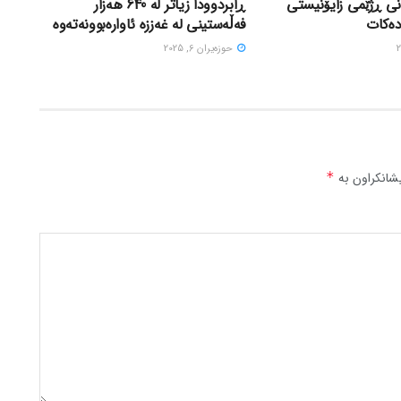
نی ڕژێمی زایۆنیستی
ڕابردوودا زیاتر لە 640 هەزار
دەکات
فەڵەستینی لە غەززە ئاوارەبوونەتەوە
حوزه‌یران 6, 2025
شانکراون بە
*