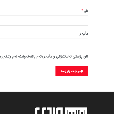
ناو
*
ماڵپه‌ڕ
ناو، پۆستی ئەلیکترۆنی و ماڵپەڕەکەم پاشەکەوتبکە لەم وێبگەڕە 