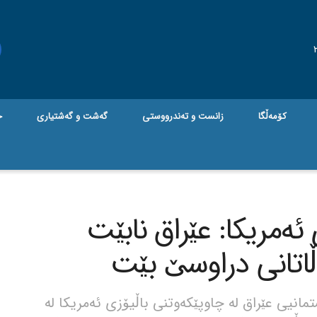
کۆمەڵگا
زانست و تەندرووستی
گه‌شت و گه‌شتیاری
ج
ئەمریکا: عێراق نابێت
اتانی دراوسێ بێت
یی عێراق لە چاوپێکەوتنی باڵیۆزی ئەمریکا لە