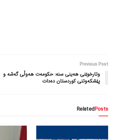
Previous Post
وتارخوێنی هەینی سنە: حکومەت هەوڵی گەشە و
پێشکەوتنی کوردستان دەدات
Related
Posts