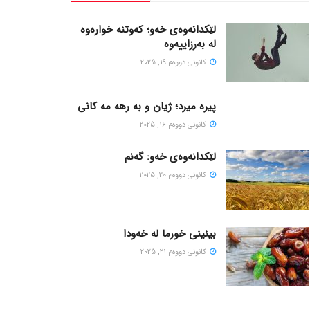
لێکدانەوەی خەو؛ کەوتنە خوارەوە
لە بەرزاییەوە
كانونی دووه‌م 19, 2025
پیره میرد؛ ژیان و به رهه مه کانی
كانونی دووه‌م 16, 2025
لێکدانەوەی خەو: گەنم
كانونی دووه‌م 20, 2025
بینینی خورما لە خەودا
كانونی دووه‌م 21, 2025