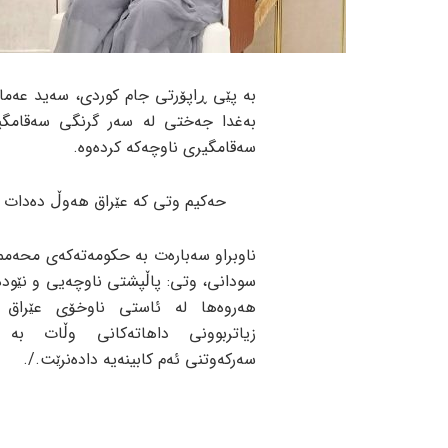
بە پێی ڕاپۆرتی جام کوردی، سەید عەمار
بەغدا جەختی لە سەر گرنگی سەقامگی
سەقامگیری ناوچەکە کردەوە.
حەکیم وتی کە عێراق هەوڵ دەدات س
ناوبراو سەبارەت بە حکومەتەکەی محەمم
سودانی، وتی: پاڵپشتی ناوچەیی و نێود
هەروەها لە ئاستی ناوخۆی عێراق 
زیاتربوونی داهاتەکانی وڵات بە 
سەرکەوتنی ئەم کابینەیە دادەنرێت./.