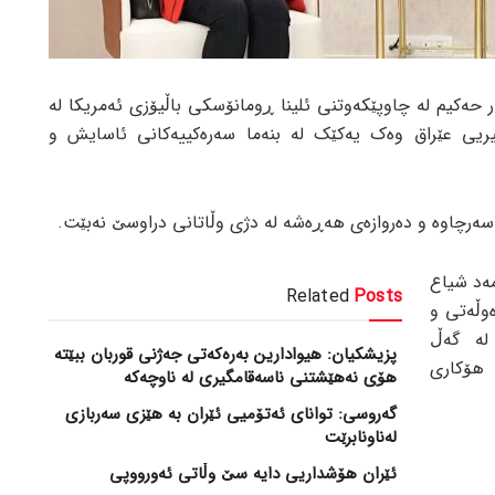
 حەکیم لە چاوپێکەوتنی ئلینا ڕومانۆسکی باڵیۆزی ئەمریکا لە
ریی عێراق وەک یەکێک لە بنەما سەرەکییەکانی ئاسایش و
ەرچاوە و دەروازەی هەڕەشە لە دژی وڵاتانی دراوسێ نەبێت.
ەد شیاع
Related
Posts
ەوڵەتی و
لە گەڵ
پزیشکیان: هیوادارین بەرەکەتی جەژنی قوربان ببێتە
هۆکاری
هۆی نەهێشتنی ناسەقامگیری لە ناوچەکە
گەروسی: توانای ئەتۆمیی ئێران بە هێزی سەربازی
لەناونابرێت
ئێران هۆشداریی دایە سێ وڵاتی ئەورووپی