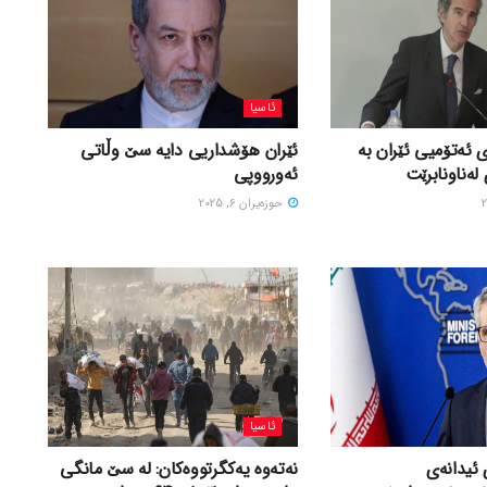
ئاسیا
 ئەتۆمیی ئێران بە
ئێران هۆشداریی دایە سێ وڵاتی
لەناونابرێت
ئەورووپی
حوزه‌یران 6, 2025
ئاسیا
 ئیدانەی
نەتەوە یەکگرتووەکان: لە سێ مانگی