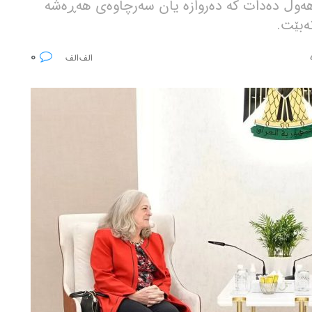
 هەوڵ دەدات کە دەروازە یان سەرچاوەی هەڕەشە
ەبێت.
0