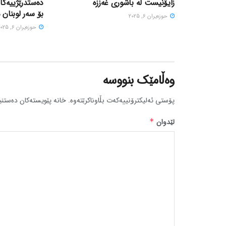
زایۆنیست لە باشوری غەززە
دەستدرێژییەکا
بۆ سەر لوبنان 
حوزه‌یران 6, 2025
حوزه‌یران 6, 2025
وەڵامێک بنووسە
پۆستی ئەلیکترۆنییەکەت بڵاوناکرێتەوە.
خانە پێویستەکان دەستنی
لێدوان
*