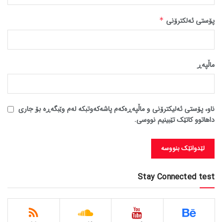
پۆستی ئەلکترۆنی
*
ماڵپه‌ڕ
ناو، پۆستی ئەلیکترۆنی و ماڵپەڕەکەم پاشەکەوتبکە لەم وێبگەڕە بۆ جاری
داهاتوو کاتێک تێبینیم نووسی.
Stay Connected test