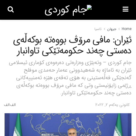
Home
جیهان
ئاسیا
ئێران: مافی مرۆڤ بووەتە بوکەڵەی
دەستی چەند حکومەتێکی تاوانبار
جام کوردی – وتەبێژی وەزارەتی دەرەوەی کۆماری ئیسلامی
ئێران بە ئاماژە بە شەهیدوونی عەمار حەمدی موفلح
گەنجێکی فەڵەستینی بە هۆی تەقەی هێزە ئەمنییەکانی
ڕژێمی زایۆنیستی وتی کە مافی مرۆڤ بووەتە بوکەڵەی
دەستی چەند حکومەتێکی تاوانبار.
كانونی یه‌كه‌م 2, 2022