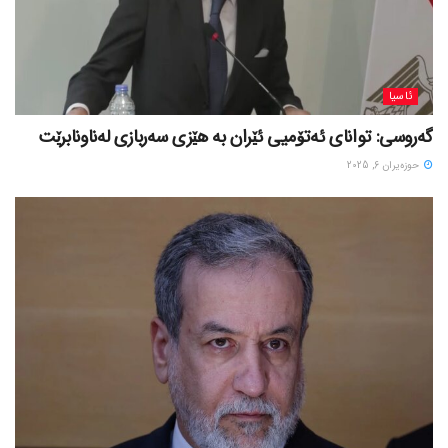
ئاسیا
گەروسی: توانای ئەتۆمیی ئێران بە هێزی سەربازی لەناونابرێت
حوزه‌یران 6, 2025