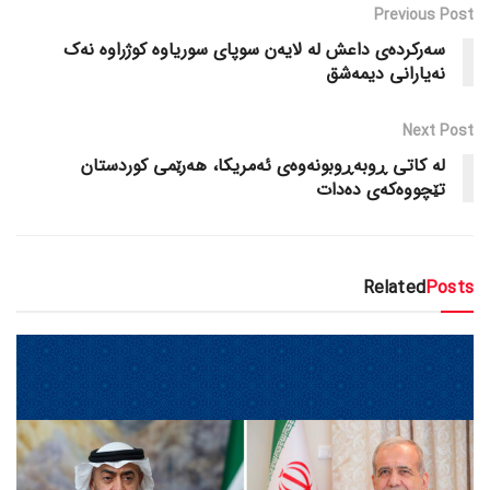
Previous Post
سەرکردەی داعش لە لایەن سوپای سوریاوە کوژراوە نەک
نەیارانی دیمەشق
Next Post
لە کاتی ڕوبەڕوبونەوەی ئەمریکا، هەرێمی کوردستان
تێچووەکەی دەدات
Related
Posts