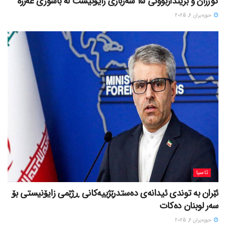
کوژران و برینداربوونی 15 سەربازی زایۆنیست لە باشوری غەززە
حوزه‌یران 6, 2025
ئاسیا
ئێران بە توندی ئیدانەی دەستدرێژییەکانی ڕژێمی زایۆنیستی بۆ
سەر لوبنان دەکات
حوزه‌یران 6, 2025