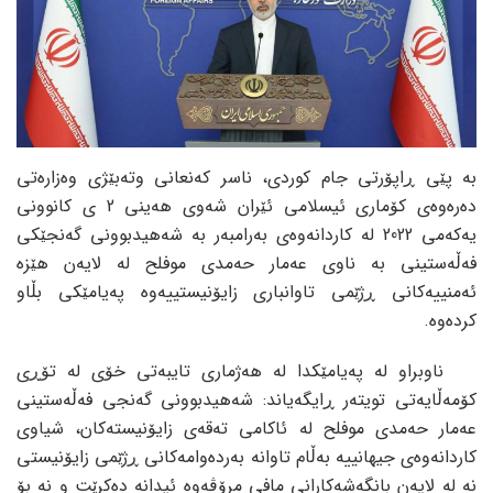
بە پێی ڕاپۆرتی جام کوردی، ناسر کەنعانی وتەبێژی وەزارەتی
دەرەوەی کۆماری ئیسلامی ئێران شەوی هەینی 2 ی کانوونی
یەکەمی 2022 لە کاردانەوەی بەرامبەر بە شەهیدبوونی گەنجێکی
فەڵەستینی بە ناوی عەمار حەمدی موفلح لە لایەن هێزە
ئەمنییەکانی ڕژێمی تاوانباری زایۆنیستییەوە پەیامێکی بڵاو
کردەوە.
ناوبراو لە پەیامێکدا لە هەژماری تایبەتی خۆی لە تۆڕی
کۆمەڵایەتی تویتەر ڕایگەیاند: شەهیدبوونی گەنجی فەڵەستینی
عەمار حەمدی موفلح لە ئاکامی تەقەی زایۆنیستەکان، شیاوی
کاردانەوەی جیهانییە بەڵام تاوانە بەردەوامەکانی ڕژێمی زایۆنیستی
نە لە لایەن بانگەشەکارانی مافی مرۆڤەوە ئیدانە دەکرێت و نە بۆ