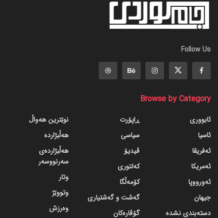
Follow Us
Browse by Category
ئابووری
ڕاپۆرت
نوێترین هەواڵ
ئاسیا
سیاسی
هەڵبژاردە
ئەفریقا
ڤیدیۆ
هەڵبژاردەی
سەرنووسەر
ئەمریکا
کەلتوری
وتار
ئەورووپا
کۆمەڵگا
وتووێژ
جیهان
گه‌شت و گه‌شتیاری
وەرزش
دسته‌بندی نشده
گۆڤاره‌کان