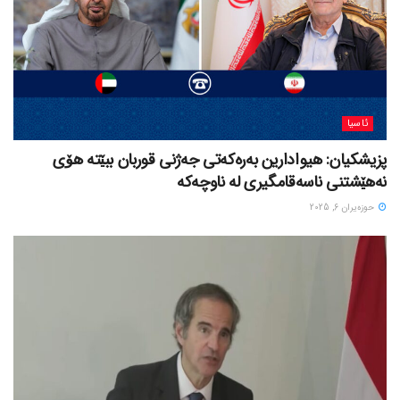
ئاسیا
پزیشکیان: هیوادارین بەرەکەتی جەژنی قوربان ببێتە هۆی
نەهێشتنی ناسەقامگیری لە ناوچەکە
حوزه‌یران 6, 2025