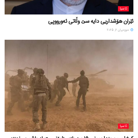
ئاسیا
ئێران هۆشداریی دایە سێ وڵاتی ئەورووپی
حوزه‌یران 6, 2025
ئاسیا