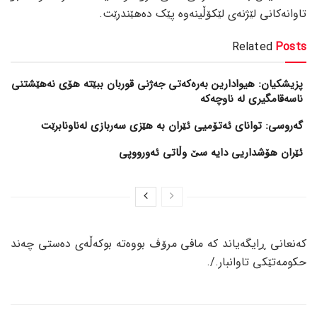
تاوانەکانی لێژنەی لێکۆڵینەوە پێک دەهێندرێت.
Related
Posts
پزیشکیان: هیوادارین بەرەکەتی جەژنی قوربان ببێتە هۆی نەهێشتنی
ناسەقامگیری لە ناوچەکە
گەروسی: توانای ئەتۆمیی ئێران بە هێزی سەربازی لەناونابرێت
ئێران هۆشداریی دایە سێ وڵاتی ئەورووپی
کەنعانی ڕایگەیاند کە مافی مرۆڤ بووەتە بوکەڵەی دەستی چەند
حکومەتێکی تاوانبار./.