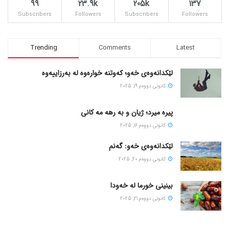
99
23.9k
205k
137
Subscribers
Followers
Subscribers
Followers
Trending
Comments
Latest
لێکدانەوەی خەو؛ کەوتنە خوارەوە لە بەرزاییەوە
كانونی دووه‌م 19, 2025
پیره میرد؛ ژیان و به رهه مه کانی
كانونی دووه‌م 16, 2025
لێکدانەوەی خەو: گەنم
كانونی دووه‌م 20, 2025
بینینی خورما لە خەودا
كانونی دووه‌م 21, 2025