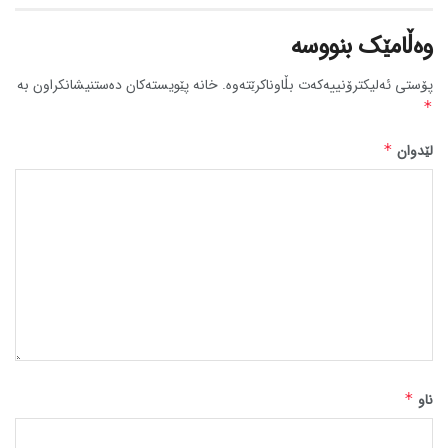
وەڵامێک بنووسە
پۆستی ئەلیکترۆنییەکەت بڵاوناکرێتەوە.
خانە پێویستەکان دەستنیشانکراون بە
*
لێدوان
*
ناو
*