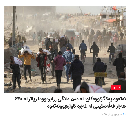
ئاسیا
نەتەوە یەکگرتووەکان: لە سێ مانگی ڕابردوودا زیاتر لە 640
هەزار فەڵەستینی لە غەززە ئاوارەبوونەتەوە
حوزه‌یران 6, 2025