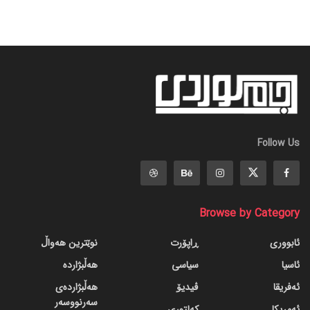
Follow Us
Browse by Category
ئابووری
ڕاپۆرت
نوێترین هەواڵ
ئاسیا
سیاسی
هەڵبژاردە
ئەفریقا
ڤیدیۆ
هەڵبژاردەی
سەرنووسەر
ئەمریکا
کەلتوری