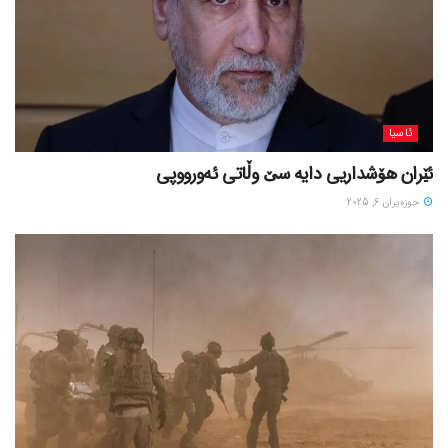
ئاسیا
ئێران هۆشداریی دایە سێ وڵاتی ئەورووپی
حوزه‌یران 6, 2025