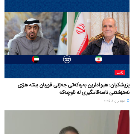
ئاسیا
پزیشکیان: هیوادارین بەرەکەتی جەژنی قوربان ببێتە هۆی
نەهێشتنی ناسەقامگیری لە ناوچەکە
حوزه‌یران 6, 2025