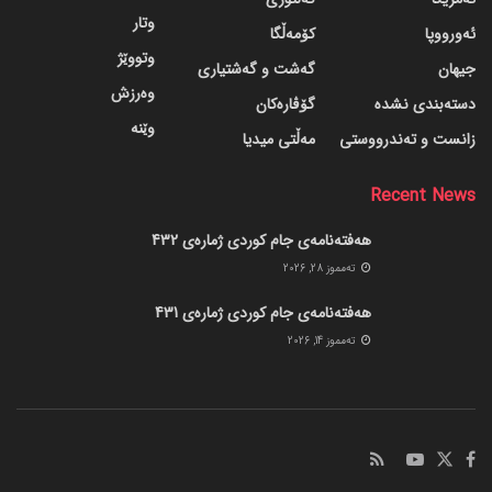
وتار
ئەورووپا
کۆمەڵگا
وتووێژ
جیهان
گه‌شت و گه‌شتیاری
وەرزش
دسته‌بندی نشده
گۆڤاره‌کان
وێنە
زانست و تەندرووستی
مەڵتی میدیا
Recent News
هەفتەنامەی جام کوردی ژمارەی 432
ته‌مموز 28, 2026
هەفتەنامەی جام کوردی ژمارەی 431
ته‌مموز 14, 2026