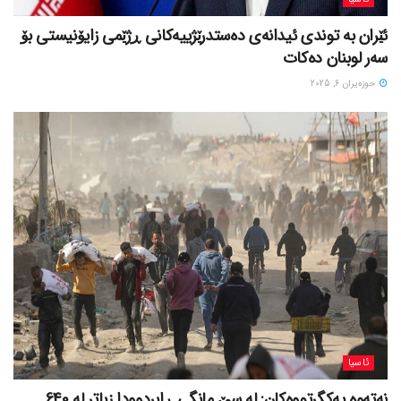
ئێران بە توندی ئیدانەی دەستدرێژییەکانی ڕژێمی زایۆنیستی بۆ
سەر لوبنان دەکات
حوزه‌یران 6, 2025
ئاسیا
نەتەوە یەکگرتووەکان: لە سێ مانگی ڕابردوودا زیاتر لە 640