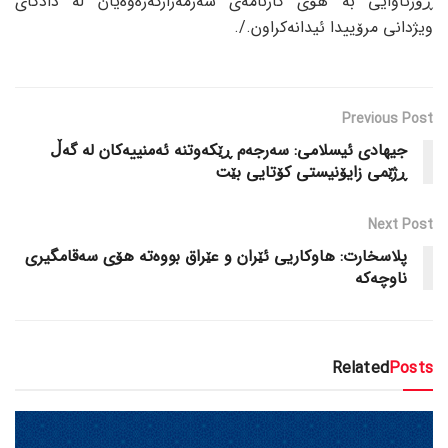
ڕۆژئاوایی بە هۆی کارنامەی شەرمەزارکەرەوەیان لە دادگای
ویژدانی مرۆییدا ئیدانەکراون./.
Previous Post
جیهادی ئیسلامی: سەرجەم ڕێکەوتنە ئەمنییەکان لە گەڵ
ڕژێمی زایۆنیستی کۆتایی بێت
Next Post
پلاسخارت: هاوکاریی ئێران و عێراق بووەتە هۆی سەقامگیری
ناوچەکە
Related
Posts