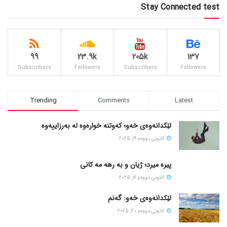
Stay Connected test
99
23.9k
205k
137
Subscribers
Followers
Subscribers
Followers
Trending
Comments
Latest
لێکدانەوەی خەو؛ کەوتنە خوارەوە لە بەرزاییەوە
كانونی دووه‌م 19, 2025
پیره میرد؛ ژیان و به رهه مه کانی
كانونی دووه‌م 16, 2025
لێکدانەوەی خەو: گەنم
كانونی دووه‌م 20, 2025