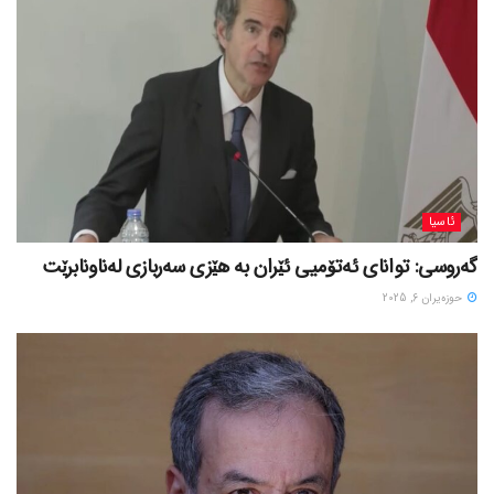
ئاسیا
گەروسی: توانای ئەتۆمیی ئێران بە هێزی سەربازی لەناونابرێت
حوزه‌یران 6, 2025