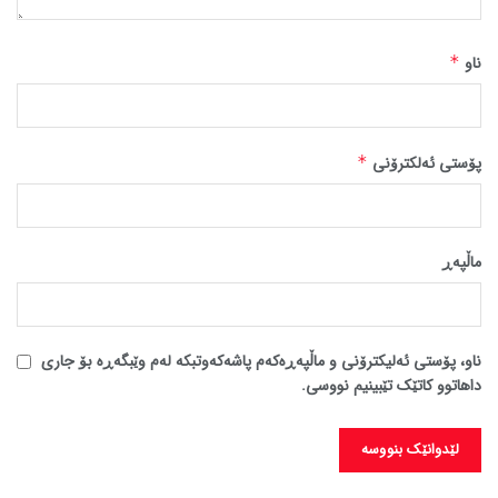
ناو
*
پۆستی ئەلکترۆنی
*
ماڵپه‌ڕ
ناو، پۆستی ئەلیکترۆنی و ماڵپەڕەکەم پاشەکەوتبکە لەم وێبگەڕە بۆ جاری
داهاتوو کاتێک تێبینیم نووسی.