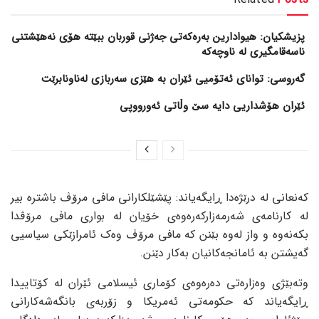
پزیشکیان: هیوادارین بەرەکەتی جەژنی قوربان ببێتە هۆی نەهێشتنی
ناسەقامگیری لە ناوچەکە
گەروسی: توانای ئەتۆمیی ئێران بە هێزی سەربازی لەناونابرێت
ئێران هۆشداریی دایە سێ وڵاتی ئەورووپی
کەنعانی لە درێژەدا ڕایگەیاند: پێشێلکارانی مافی مرۆڤ باشترە بیر
لە کارنامەی شەرمەزارکەرەوەی خۆیان لە بواری مافی مرۆڤدا
بکەنەوە و واز لەوە بێنن کە مافی مرۆڤ وەک ئامرازێکی سیاسیی
گەیشتن بە ئامانجەکانیان بەکار دێنن.
وتەبێژی وەزارەتی دەرەوەی کۆماری ئیسلامی ئێران لە کۆتاییدا
ڕایگەیاند کە حکومەتی ئەمریکا و زۆربەی بانگەشەکارانی