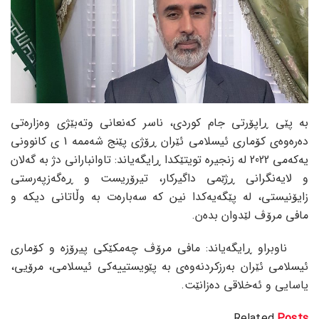
بە پێی ڕاپۆرتی جام کوردی، ناسر کەنعانی وتەبێژی وەزارەتی
دەرەوەی کۆماری ئیسلامی ئێران ڕۆژی پێنج شەممە 1 ی کانوونی
یەکەمی 2022 لە زنجیرە تویتێکدا ڕایگەیاند: تاوانبارانی دژ بە گەلان
و لایەنگرانی ڕژێمی داگیرکار، تیرۆریست و ڕەگەزپەرستی
زایۆنیستی، لە پێگەیەکدا نین کە سەبارەت بە وڵاتانی دیکە و
مافی مرۆڤ لێدوان بدەن.
ناوبراو ڕایگەیاند: مافی مرۆڤ چەمکێکی پیرۆزە و کۆماری
ئیسلامی ئێران بەرزکردنەوەی بە پێویستییەکی ئیسلامی، مرۆیی،
یاسایی و ئەخلاقی دەزانێت.
Related
Posts