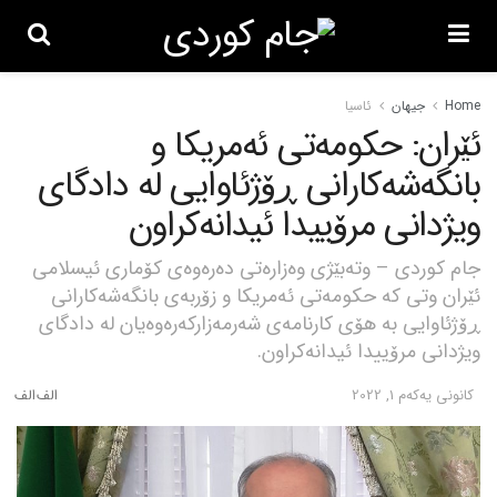
Home
جیهان
ئاسیا
ئێران: حکومەتی ئەمریکا و
بانگەشەکارانی ڕۆژئاوایی لە دادگای
ویژدانی مرۆییدا ئیدانەکراون
جام کوردی – وتەبێژی وەزارەتی دەرەوەی کۆماری ئیسلامی
ئێران وتی کە حکومەتی ئەمریکا و زۆربەی بانگەشەکارانی
ڕۆژئاوایی بە هۆی کارنامەی شەرمەزارکەرەوەیان لە دادگای
ویژدانی مرۆییدا ئیدانەکراون.
كانونی یه‌كه‌م 1, 2022