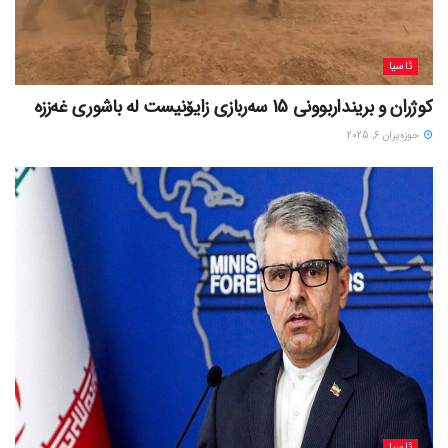
ئاسیا
کوژران و برینداربوونی 15 سەربازی زایۆنیست لە باشوری غەززە
حوزه‌یران 6, 2025
ئاسیا