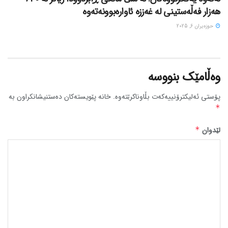
هەزار فەڵەستینی لە غەززە ئاوارەبوونەتەوە
حوزه‌یران 6, 2025
وەڵامێک بنووسە
پۆستی ئەلیکترۆنییەکەت بڵاوناکرێتەوە.
خانە پێویستەکان دەستنیشانکراون بە
*
لێدوان
*