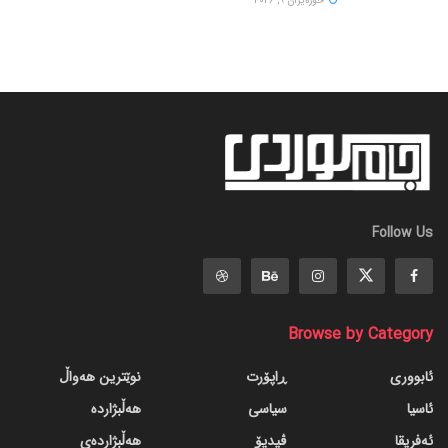
حوزه‌یران 9, 2026
Follow Us
Browse by Category
ئابووری
ڕاپۆرت
نوێترین هەواڵ
ئاسیا
سیاسی
هەڵبژاردە
ئەفریقا
ڤیدیۆ
هەڵبژاردەی