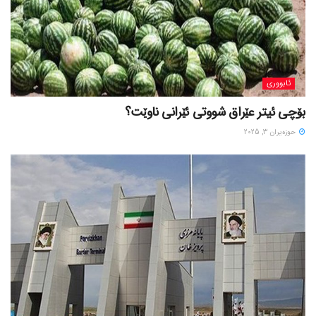
ئابووری
بۆچی ئیتر عێراق شووتی ئێرانی ناوێت؟
حوزه‌یران 3, 2025