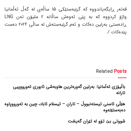
قەتەر ڕایگەیاندووە کە گرێبەستێکی 15 ساڵەی لە گەڵ ئەڵمانیا
واژۆ کردووە کە بە پێی ئەوەش ساڵانە 2 ملیۆن تەن LNG
ڕادەستی بەرلین دەکات و ئەم گرێبەستەش لە ساڵی 2026 دەست
پێدەکات./.
Related
Posts
باڵیۆزی ئەڵمانیا: بەرلین گەورەترین هاوبەشی ئابوری ئەورووپیی
تارانە
هێڵی ئاسنی ئیستەنبووڵ – تاران – ئیسلام ئاباد، چین بە ئەورووپاوە
دەبەستێتەوە
شووتی بێ تۆو لە ئێران گەیشت