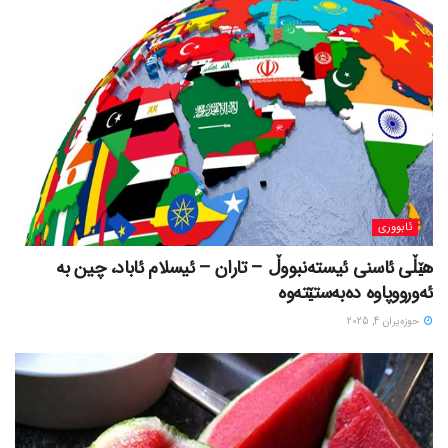
ئابووری
هێڵی ئاسنی ئیستەنبووڵ – تاران – ئیسلام ئاباد، چین بە
ئەورووپاوە دەبەستێتەوە
حوزه‌یران 4, 2025