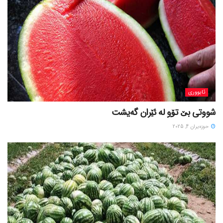
ئابووری
شووتی بێ تۆو لە ئێران گەیشت
حوزه‌یران 4, 2025