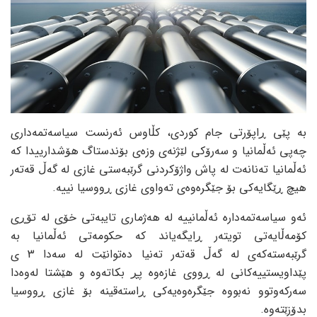
بە پێی ڕاپۆرتی جام کوردی، کڵاوس ئەرنست سیاسەتمەداری
چەپی ئەڵمانیا و سەرۆکی لێژنەی وزەی بۆندستاگ هۆشدارییدا کە
ئەڵمانیا تەنانەت لە پاش واژۆکردنی گرێبەستی غازی لە گەڵ قەتەر
هیچ ڕێگایەکی بۆ جێگرەوەی تەواوی غازی ڕووسیا نییە.
ئەو سیاسەتمەدارە ئەڵمانییە لە هەژماری تایبەتی خۆی لە تۆڕی
کۆمەڵایەتی تویتەر ڕایگەیاند کە حکومەتی ئەڵمانیا بە
گرێبەستەکەی لە گەڵ قەتەر تەنیا دەتوانێت لە سەدا 3 ی
پێداویستییەکانی لە ڕووی غازەوە پڕ بکاتەوە و هێشتا لەوەدا
سەرکەوتوو نەبووە جێگرەوەیەکی ڕاستەقینە بۆ غازی ڕووسیا
بدۆزێتەوە.