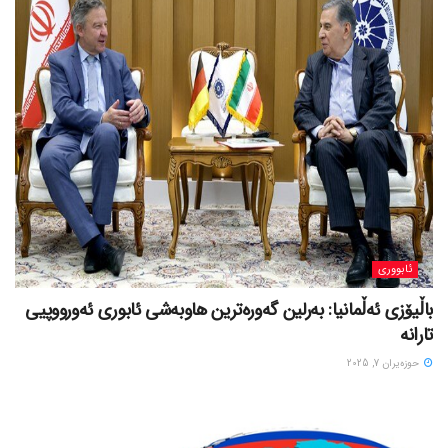
ئابووری
باڵیۆزی ئەڵمانیا: بەرلین گەورەترین هاوبەشی ئابوری ئەورووپیی
تارانە
حوزه‌یران 7, 2025