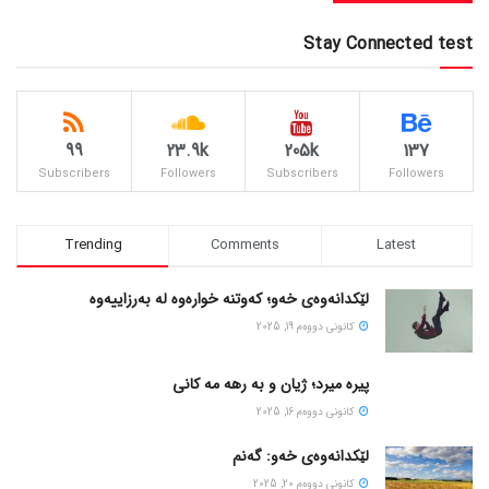
Stay Connected test
99
23.9k
205k
137
Subscribers
Followers
Subscribers
Followers
Trending
Comments
Latest
لێکدانەوەی خەو؛ کەوتنە خوارەوە لە بەرزاییەوە
كانونی دووه‌م 19, 2025
پیره میرد؛ ژیان و به رهه مه کانی
كانونی دووه‌م 16, 2025
لێکدانەوەی خەو: گەنم
كانونی دووه‌م 20, 2025