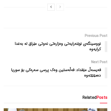
Previous Post
نووسینگەی نوێنەرایەتی وەزارەتی نەوتی عێراق لە بەغدا
کرایەوە
Next Post
فەیسەڵ مێقداد: فەڵەستین وەک پرسی سەرەکی بۆ سوریا
دەمێنێتەوە
Related
Posts