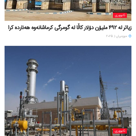
ئابووری
زیاتر لە ٤٩٢ ملیۆن دۆلار کاڵا لە گومرگی کرماشانەوە هەناردە کرا
حوزه‌یران 1, 2025
ئابووری