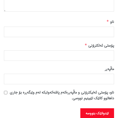
ناو
*
پۆستی ئەلکترۆنی
*
ماڵپه‌ڕ
ناو، پۆستی ئەلیکترۆنی و ماڵپەڕەکەم پاشەکەوتبکە لەم وێبگەڕە بۆ جاری
داهاتوو کاتێک تێبینیم نووسی.