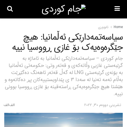
Home
ئابووری
سیاسەتمەدارێکی ئەڵمانیا: هیچ
جێگرەوەیەک بۆ غازی ڕووسیا نییە
جام کوردی – سیاسەتمەدارێکی ئەڵمانیا بە ئاماژە بە
گرێبەستی غازیی وڵاتەکەی و قەتەر وتی: حکومەتی ئەڵمانیا
بە بۆنەی گرێبەستی LNG لە گەڵ قەتەر ئاهەنگ دەگێڕێت
بەڵام ئەمە تەنیا لە سەدا 3 ی پێداویستییەکان پڕ دەکاتەوە و
هێشتا هیچ جێگرەوەیەکی ڕاستەقینە بۆ غازی ڕووسیا بوونی
نییە.
تشرینی دووه‌م 30, 2022