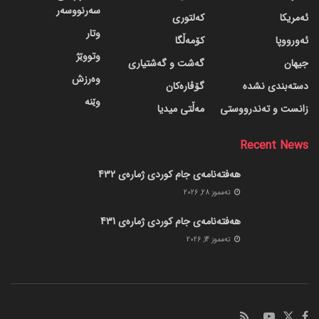
سەرنووسەر
ئەمریکا
کەلتوری
وتار
ئەورووپا
کۆمەڵگا
وتووێژ
جیهان
گه‌شت و گه‌شتیاری
وەرزش
دسته‌بندی نشده
گۆڤاره‌کان
وێنە
زانست و تەندرووستی
مەڵتی میدیا
Recent News
هەفتەنامەی جام کوردی ژمارەی 432
ته‌مموز 28, 2026
هەفتەنامەی جام کوردی ژمارەی 431
ته‌مموز 14, 2026