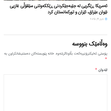
ئەمریکا ڕێگریی لە جێبەجێکردنی ڕێککەوتنی سێقۆڵی غازیی
نێوان عێراق، ئێران و تورکمانستان کرد
ئایار 31, 2025
وەڵامێک بنووسە
پۆستی ئەلیکترۆنییەکەت بڵاوناکرێتەوە.
خانە پێویستەکان دەستنیشانکراون بە
*
لێدوان
*