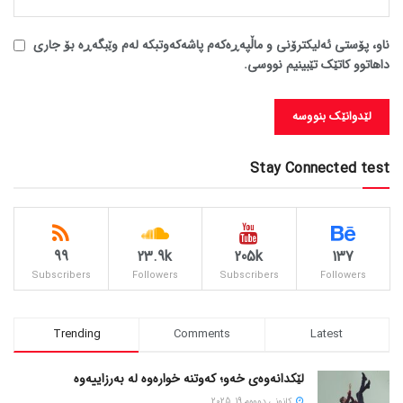
ناو، پۆستی ئەلیکترۆنی و ماڵپەڕەکەم پاشەکەوتبکە لەم وێبگەڕە بۆ جاری
داهاتوو کاتێک تێبینیم نووسی.
Stay Connected test
99
23.9k
205k
137
Subscribers
Followers
Subscribers
Followers
Trending
Comments
Latest
لێکدانەوەی خەو؛ کەوتنە خوارەوە لە بەرزاییەوە
كانونی دووه‌م 19, 2025