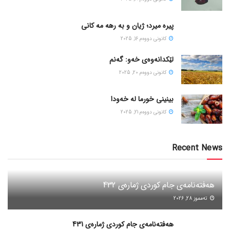
پیره میرد؛ ژیان و به رهه مه کانی
كانونی دووه‌م 16, 2025
لێکدانەوەی خەو: گەنم
كانونی دووه‌م 20, 2025
بینینی خورما لە خەودا
كانونی دووه‌م 21, 2025
Recent News
هەفتەنامەی جام کوردی ژمارەی 432
ته‌مموز 28, 2026
هەفتەنامەی جام کوردی ژمارەی 431