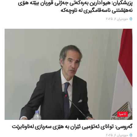
پزیشکیان: هیوادارین بەرەکەتی جەژنی قوربان ببێتە هۆی
نەهێشتنی ناسەقامگیری لە ناوچەکە
حوزه‌یران 6, 2025
ئاسیا
گەروسی: توانای ئەتۆمیی ئێران بە هێزی سەربازی لەناونابرێت
حوزه‌یران 6, 2025