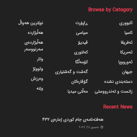
Browse by Category
ئابووری
ڕاپۆرت
نوێترین هەواڵ
ئاسیا
سیاسی
هەڵبژاردە
ئەفریقا
ڤیدیۆ
هەڵبژاردەی
سەرنووسەر
ئەمریکا
کەلتوری
وتار
ئەورووپا
کۆمەڵگا
وتووێژ
جیهان
گه‌شت و گه‌شتیاری
وەرزش
دسته‌بندی نشده
گۆڤاره‌کان
وێنە
زانست و تەندرووستی
مەڵتی میدیا
Recent News
هەفتەنامەی جام کوردی ژمارەی 432
ته‌مموز 28, 2026