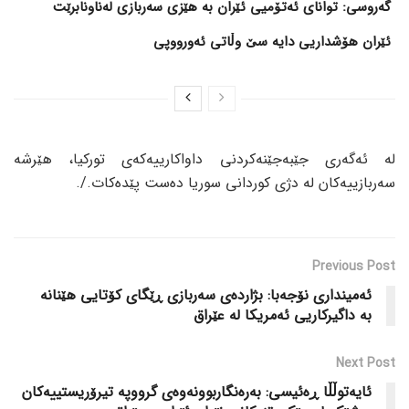
گەروسی: توانای ئەتۆمیی ئێران بە هێزی سەربازی لەناونابرێت
ئێران هۆشداریی دایە سێ وڵاتی ئەورووپی
لە ئەگەری جێبەجێنەکردنی داواکارییەکەی تورکیا، هێرشە
سەربازییەکان لە دژی کوردانی سوریا دەست پێدەکات./.
Previous Post
ئەمینداری نۆجەبا: بژاردەی سەربازی ڕێگای کۆتایی هێنانە
بە داگیرکاریی ئەمریکا لە عێراق
Next Post
ئایەتوڵڵا ڕەئیسی: بەرەنگاربوونەوەی گرووپە تیرۆریستییەکان