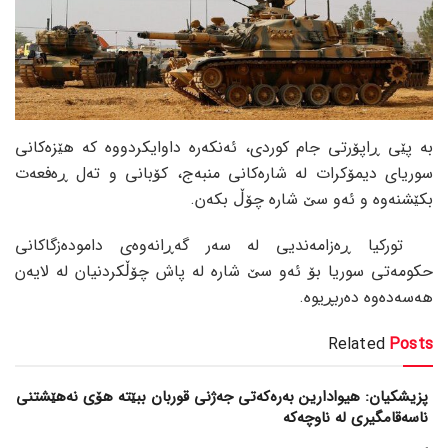
بە پێی ڕاپۆرتی جام کوردی، ئەنکەرە داوایکردووە کە هێزەکانی
سوریای دیمۆکرات لە شارەکانی منبەج، کۆبانی و تەل ڕەفعەت
بکێشنەوە و ئەو سێ شارە چۆڵ بکەن.
تورکیا ڕەزامەندیی لە سەر گەڕانەوەی دامودەزگاکانی
حکومەتی سوریا بۆ ئەو سێ شارە لە پاش چۆڵکردنیان لە لایەن
هەسەدەوە دەربڕیوە.
Related
Posts
پزیشکیان: هیوادارین بەرەکەتی جەژنی قوربان ببێتە هۆی نەهێشتنی
ناسەقامگیری لە ناوچەکە