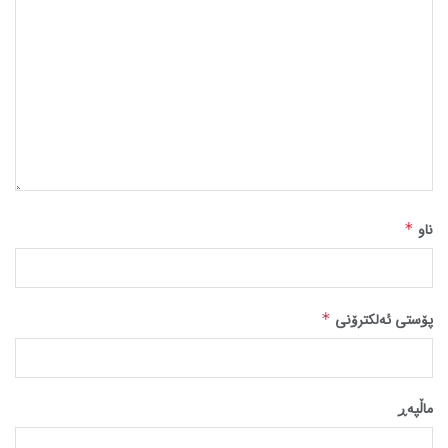
ناو
*
پۆستی ئەلکترۆنی
*
ماڵپه‌ڕ