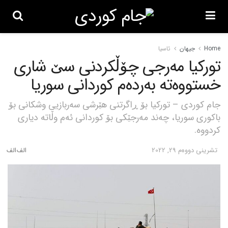
Home
جیهان
ئاسیا
تورکیا مەرجی چۆڵکردنی سێ شاری
خستووەتە بەردەم کوردانی سوریا
جام کوردی – تورکیا بۆ ڕاگرتنی هێرشی سەربازیی وشکانی بۆ
باکوری سوریا، چەند مەرجێکی بۆ کوردانی ئەم وڵاتە دیاری
کردووە.
تشرینی دووه‌م 29, 2022