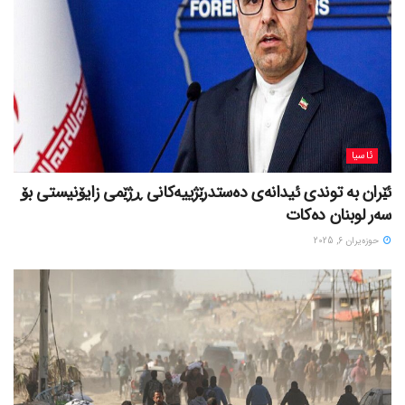
ئاسیا
ئێران بە توندی ئیدانەی دەستدرێژییەکانی ڕژێمی زایۆنیستی بۆ
سەر لوبنان دەکات
حوزه‌یران 6, 2025