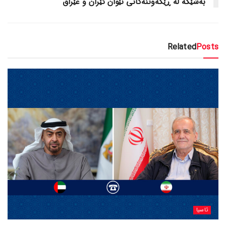
بەشێکە لە ڕێکەوتنەکانی نێوان ئێران و عێراق
Related
Posts
ئاسیا