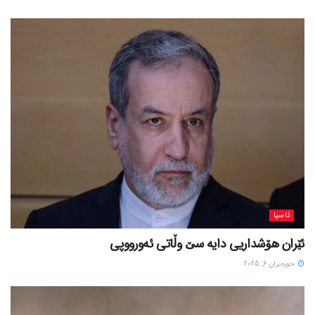
ئاسیا
ئێران هۆشداریی دایە سێ وڵاتی ئەورووپی
حوزه‌یران 6, 2025