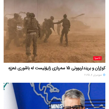
ئاسیا
کوژران و برینداربوونی 15 سەربازی زایۆنیست لە باشوری غەززە
حوزه‌یران 6, 2025