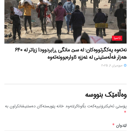
ئاسیا
نەتەوە یەکگرتووەکان: لە سێ مانگی ڕابردوودا زیاتر لە 640
هەزار فەڵەستینی لە غەززە ئاوارەبوونەتەوە
حوزه‌یران 6, 2025
وەڵامێک بنووسە
پۆستی ئەلیکترۆنییەکەت بڵاوناکرێتەوە.
خانە پێویستەکان دەستنیشانکراون بە
*
لێدوان
*