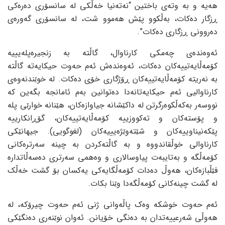
هه‌یه‌ و به‌ وته‌ی باختین “نه‌ته‌نیا خه‌ڵکی له‌ سانسۆری ده‌ره‌کی
ڕزگار ده‌کات، به‌ڵکوو پێش هه‌موو شت، له‌ سانسۆری گه‌وره‌ی
ده‌روونی ڕزگاری ده‌کات”.
ئه‌وه‌نده‌ی چه‌مکی کارناوال، گاڵته‌ به‌ زنجیره‌پله‌یییه‌
کۆمه‌ڵایه‌تییه‌کان ده‌کات، ئه‌وه‌نده‌ش ئه‌م حه‌وت حیکایه‌ته‌ گاڵته‌
به‌ نه‌ریته‌ کۆمه‌ڵایه‌تییه‌کان ڕۆژگاری خۆی ده‌کات. له‌ خوێندنه‌وه‌ی
کارناوالیی ئه‌م حیکایه‌تانه‌دا ده‌توانین به‌م ئامانجه‌ بگه‌ین که‌
نووسه‌ر به‌که‌ڵکوه‌رگرتن له‌ داکێشانه‌ جیاوازه‌کان، هێنانه‌ خوارێی پله‌
و پۆسته‌کان و ته‌کووزییه‌ کۆمه‌ڵایه‌تییه‌کان، گۆڕانکارییه‌
پێکه‌نیناوییه‌کان و شێته‌وێژه‌یییه‌کان (لغوگویی). جیهانێکی
کارناوالی خوڵقاندووه‌ و به‌ گاڵته‌کردن به‌ چینه‌ سه‌رتره‌کانی
کۆمه‌ڵگه‌ و به‌تایبه‌ت پیاوسالاری و وه‌همی سه‌رتری ده‌سه‌ڵاتداره‌
فێڵبازه‌کان، هه‌وڵ ده‌دات کۆمه‌ڵگایه‌کی یه‌کسان بۆ گشت خه‌ڵک
له‌ گشت چینه‌کانی کۆمه‌ڵگه‌دا وێنا بکات.
ئه‌م حه‌وت خوشکه‌ وه‌ک پاڵه‌وانی ژنی ئه‌م حه‌وت چیرۆکه‌، له‌
هه‌وڵی شه‌رعییه‌تدان به‌ ده‌نگی خۆیانن. ئه‌وان نوێنه‌ری ده‌نگێکی