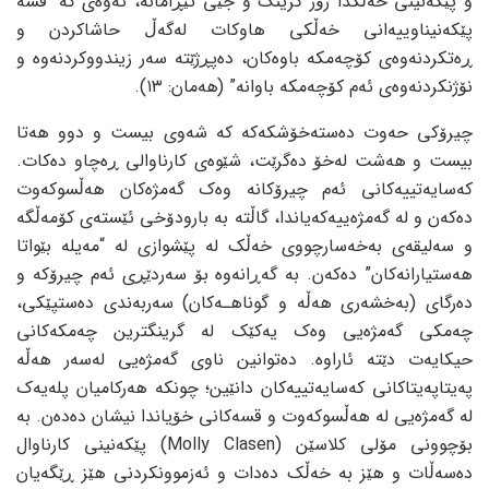
و پێکه‌نینی خه‌ڵکدا زۆر گرینگ و جێی تێڕامانه‌، ئه‌وه‌ی که‌ “قسه‌
پێکه‌نیناوییه‌انی خه‌ڵکی هاوکات له‌گه‌ڵ حاشاکردن و
ڕه‌تکردنه‌وه‌ی کۆچه‌مکه‌ باوه‌کان، ده‌پڕژێته‌ سه‌ر زیندووکردنه‌وه‌ و
نۆژنکردنه‌وه‌ی ئه‌م کۆچه‌مکه‌ باوانه‌” (هه‌مان: ١٣).
چیرۆکی حه‌وت ده‌سته‌خۆشکه‌که‌ که‌ شه‌وی بیست و دوو هه‌تا
بیست و هه‌شت له‌خۆ ده‌گرێت، شێوه‌ی کارناوالی ڕه‌چاو ده‌کات.
که‌سایه‌تییه‌کانی ئه‌م چیرۆکانه‌ وه‌ک گه‌مژه‌کان هه‌ڵسوکه‌وت
ده‌که‌ن و له‌ گه‌مژه‌ییه‌که‌یاندا، گاڵته‌ به‌ بارودۆخی ئێسته‌ی کۆمه‌ڵگه‌
و سه‌لیقه‌ی به‌خه‌سارچووی خه‌ڵک له‌ پێشوازی له‌ “مه‌یله‌ بێواتا
هه‌ستیارانه‌کان” ده‌که‌ن. به‌ گه‌ڕانه‌وه‌ بۆ سه‌ردێڕی ئه‌م چیرۆکه‌ و
ده‌رگای (به‌خشه‌ری هه‌ڵه‌ و گوناهـه‌کان) سه‌ربه‌ندی ده‌ستپێکی،
چه‌مکی گه‌مژه‌یی وه‌ک یه‌کێک له‌ گرینگترین چه‌مکه‌کانی
حیکایه‌ت دێته‌ ئاراوه‌. ده‌توانین ناوی گه‌مژه‌یی له‌سه‌ر هه‌ڵه‌
په‌یتاپه‌یتاکانی که‌سایه‌تییه‌کان دانێین؛ چونکه‌ هه‌رکامیان پله‌یه‌ک
له‌ گه‌مژه‌یی له‌ هه‌ڵسوکه‌وت و قسه‌کانی خۆیاندا نیشان ده‌ده‌ن. به‌
بۆچوونی مۆلی کلاسێن (Molly Clasen) پێکه‌نینی کارناوال
ده‌سه‌ڵات و هێز به‌ خه‌ڵک ده‌دات و ئه‌زموونکردنی هێز ڕێگه‌یان