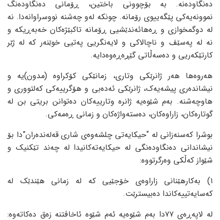
ده‌نگاوده‌نه‌. به‌ بۆچوونی باختین، ڕۆمانی ده‌نگاوده‌نگ
نموونه‌یه‌کی پێگه‌ییوی رۆمانه‌. چونکه‌ له‌و چه‌شنه‌ نووسراوانه‌دا. نه‌
له‌ دوگمخوازی و ڕه‌هائه‌ندێشیی ڕۆمانه‌ تاکبێژه‌کان خه‌به‌ڕیکه‌ و
نه‌ له‌ په‌سێڤ و ناچالاکی و لایه‌نگریی په‌تیی خوێنه‌ر که‌ له‌ ژێر
کارتێکه‌ریی و ده‌سه‌ڵاتی گێڕه‌ڕه‌وه‌دایه‌.
هه‌روه‌ها هه‌ر ژانرێکی وتاری، زمانێکی کۆکراوه‌ (مدون)یه‌ و
نیشانده‌ری پیشه‌یه‌ک، ژانرێکی ئه‌ده‌بی و هۆگرییه‌کی که‌لتووری و
هاوچه‌شنه‌. به‌م شێوه‌یه‌ ژانره‌ وتارییه‌کان ده‌توانن بریتی بن له‌
گوتاره‌کان، زاراوه‌کان، ده‌سته‌واژه‌کان و زمانی ڕه‌مه‌کی.
بوشرا که‌سنه‌زانی له‌ “حیکایه‌تی چلشه‌وه‌ی شاری قه‌له‌نده‌ران”دا بۆ
نیشاندانی ده‌نگاوده‌نگی له‌ حیکایه‌ته‌کانیدا له‌ چه‌ند تێکنیک و
شێواز که‌ڵکی وه‌رگرتووه‌:
١) به‌کارهێنانی زاراوه‌ی خۆجێیی که‌ له‌ زمانی هێندێک له‌
که‌سایه‌تییه‌کاندا ده‌بیسترێت.
له‌ لاپه‌ڕه‌ی ٧٧دا به‌م شێوه‌یه‌ ئه‌م شێوه‌ ئاخاڤتنه‌ زه‌ق ده‌کاته‌وه‌: