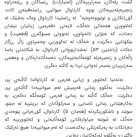
گشت پله‌کان، سه‌رترییه‌کان (امتیازات)، ڕێساکان و ڕێنه‌دراوه‌
زنجیره‌پله‌یییه‌کان بووه‌. کارناوال میوانیی ڕاسته‌قینه‌ی کات،
گۆڕانکاری و نوێبوونه‌وه‌یه‌”. له‌ ڕاستیدا کارناوال وه‌ک به‌شێک له‌
که‌لتووری هه‌مه‌کی خه‌ڵک، لایه‌نی نافه‌رمیی ژیانیان نیشان
ده‌دات، که‌ جێژنی ناته‌واوی، نه‌بوونی مسۆگه‌ری (قطعیت) و
بێکۆتایی ده‌گرێت و خه‌ڵک له‌ ته‌کووزیی چه‌سپاوی زاڵ ڕزگار
ده‌کات (باختین: ٥٣). به‌شداربووانی کارناوال، به‌ شکاندنی یاسا
زاڵه‌کان و زنجیره‌پله‌ کۆمه‌ڵایه‌تییه‌کان، ده‌سه‌ڵاتداره‌کان و وه‌همی
سه‌رترییان به‌سه‌ر ئه‌وانی تردا به‌ گاڵته‌ ده‌گرن.
نه‌ته‌نیا که‌لتوور و ژیانی فه‌رمی له‌ کارناوالدا گاڵته‌ی پێ
ده‌کرێت، به‌ڵکوو زمانی فه‌رمیش له‌م میوانییه‌دا گاڵته‌ی پێ
ده‌کرێت. خه‌ڵک گاڵته‌ به‌ زمانی فه‌رمی کۆمه‌ڵگه‌ ده‌که‌ن، به‌
به‌کارهێنانی زمانی ئاسایی و سه‌رکۆڵانان که‌ بریتییه‌ له‌ جێنو،
سوێند و ناشکوریکردنه‌ (هه‌مان: ٥). کارناوال، گۆڕه‌پانی پێوه‌ندی
خه‌ڵک له‌ شوێنه‌ جیاوازه‌کانی کۆمه‌ڵایه‌تی و که‌لتوورییه‌ که‌
ده‌یانکات به‌ په‌یکه‌رێکی یه‌کده‌ست که‌ له‌م میوانییه‌دا هیچ ئه‌رکێک
ناگێڕن؛ به‌ڵکوو ئه‌رکه‌کانیان ده‌ژین.