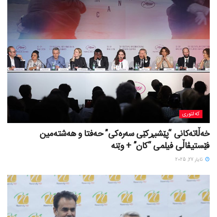
کەلتوری
خه‌ڵاته‌کانی “پێشبڕکێی سه‌ره‌کی” حه‌فتا و هه‌شته‌مین
فێستیڤاڵی فیلمی “کان” + وێنە
ئایار 27, 2025