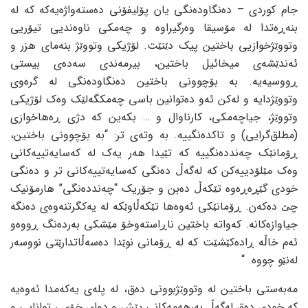
جام کوردی – ده‌نگاوده‌نگی یان پۆلیفۆنی ده‌سته‌واژه‌یه‌که‌ که‌ له‌
بنه‌ڕه‌تدا له‌ مۆسیقا وه‌رگیراوه‌ و چه‌مکی ناوه‌ندیی تیۆریی
وتووێژخوازیی باختین پیک دێنێت. لۆژیکی وتووێژ بنه‌مای هزر و
ئه‌ندێشه‌ی میخائیل باختین، بیرمه‌ندی سه‌ده‌ی بیستی
ڕووسیه‌یه‌. به‌ بۆچوونی باختین ده‌نگاوده‌نگی له‌ گره‌وی
وتووێژدایه‌ و له‌کن ئه‌و ده‌توانین باسی چه‌مکگه‌لێک وه‌ک لۆژیکی
وتووێژ، جیاچه‌مکی، کارناوال و … بکه‌ین که‌ دژی ڕه‌هاخوازی
(مطلق‌گرایی) و تاکده‌نگییه‌. به‌ وته‌ی تر: “به‌ بۆچوونی باختین،
ڕۆمانێک چه‌ندده‌نگییه‌ که‌ تێیدا هه‌ر یه‌ک له‌ که‌سایه‌تییه‌کانی
وه‌ک مێلۆدییه‌کن که‌ له‌گه‌ڵ ده‌نگی که‌سایه‌تییه‌کانی تر و ده‌نگی
خودی گێڕه‌ڕه‌وه‌ تێکه‌ڵ ده‌بن و جۆریک “چه‌ندده‌نگی” هارمۆنیک
چێ ده‌که‌ن. ڕۆمانێکی ئه‌وه‌ها تێکه‌ڵاوێکه‌ له‌ یه‌کگرتنه‌وه‌ی ده‌نگه‌
جیاوازه‌کانه‌. که‌واته‌ باختین ناڕاسته‌وخۆ مێشکی به‌رده‌نگ ڕووه‌و
ئه‌م خاڵه‌ ڕاده‌کێشێت که‌ له‌ ڕۆمانی نوێدا ده‌سه‌ڵاتدارێتی نووسه‌ر
له‌نێو چووه‌. “
مه‌به‌ستی باختین له‌ وتووێژبوونی ده‌ق، له‌ پله‌ی یه‌که‌مدا ئه‌وه‌یه‌
که‌ خودی ده‌ق له‌گه‌ڵ به‌رهه‌مه‌کانی پێش و دوای خۆی ، توانایی و