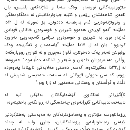
مێژوویییه‌کانی نووسه‌ر وه‌ک سه‌با و شاژنه‌که‌ی بلقیس، یان
نامه‌ی شاهه‌نشای ڕۆمی و کتێبه‌ جیاوازه‌کانیش له‌ ده‌نگاوده‌نگی
و وتووێژته‌وه‌ریی ئه‌م به‌رهه‌مه‌ ده‌دوێن. بۆ نموونه‌ له‌ ل ١٢دا
ده‌ڵێت: “ئه‌و کوڕه‌ی هه‌موو شیرین و خوسره‌وی خانانی قوبادی
ئه‌زبه‌ر بوو. به‌ شیرین و خوسره‌وی نیزامی گه‌نجه‌ویی به‌راورد
کردبوو.” یان له‌ ل ١٧دا ده‌ڵێت: “یاسه‌مه‌ن و ئه‌گریجه‌ وه‌ک
بولبولان له‌به‌ر یه‌ک ده‌خوێنن، ئاواز ده‌چڕن و له‌ لێواری رووباره‌که‌دا
زوڵفی عه‌نبه‌ربۆیان دادێنن و شێعر و شانامه‌ ده‌ڵێنه‌وه‌.” هه‌روه‌ها
له‌ ل٣٢دا ده‌گێڕێته‌وه‌: “له‌سه‌ر ده‌ستی مه‌لایه‌کی نابینادا په‌روه‌رده‌
بووم، که‌ سی جوزئی قورئانی له‌ سینه‌دا، حه‌دیسی شه‌ریفی له‌
دڵدا، و گوڵستان و بوستانی سه‌عدیی له‌ زارا بوو.”
٥)گۆڕانی له‌ناکاوی گۆشه‌نیگاکان یه‌کێکی تره‌ له‌
تایبه‌تمه‌ندییه‌کانی گێڕانه‌وه‌ی چه‌نده‌نگی له‌ ڕوانگه‌ی باختینه‌وه‌؛
ڕۆماننووسه‌ مۆدێرن و په‌سامۆدێرنه‌کان به‌ مه‌به‌ستی به‌هێزکردنی
لایه‌نی زه‌ینخوازانه‌ی ڕۆمانه‌کانیان، جاری وایه‌ له‌ چه‌ند
گۆشه‌نیگای جیاواز که‌ڵک وه‌رده‌گرن. گۆڕانی گۆشه‌نیگا (بۆ نموونه‌