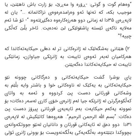
“وه‌هام گوت و گوتی: -ڕۆره‌ وا مه‌ڕێ، بۆ زارت باش ناهێنێ، یا
موجیب بکه‌، که‌ ته‌نها ئه‌و وه‌رامده‌ره‌وه‌ی نزاکانمانه‌ …” یان له‌
لاپه‌ڕه‌ی ٣٥دا له‌ زمانی دوو هه‌رزه‌کاره‌وه‌ ده‌گێڕێته‌وه‌: “- تۆ شا ئه‌م
مه‌لایه‌ ناکه‌ی ئێسته‌ پاشقولێکی لێ نه‌ده‌یت. ئاخر بڵێ که‌ڵکی
چییه‌؟”
٢) هێنانی به‌شگه‌لێک له‌ ژانره‌کانی تر له‌ ده‌قی حیکایه‌ته‌کاندا که‌
هه‌رکامیان له‌به‌ر ئه‌وه‌ی تایبه‌ت به‌ ژانرێکی جیاوازن، زمانێکی
تایبه‌ت له‌ حیکایه‌ته‌کاندا ده‌گه‌یێنن.
یای بوشرا گشت حیکایه‌ته‌کانی و ده‌رگاکانی چوونه‌ نێو
حیکایه‌ته‌کانی به‌ یه‌کێک له‌ ناوه‌کانی خوا و باشتر وایه‌ بڵێم به‌
وشه‌کانی قورئانی ده‌ست پێ کردووه‌ و ئه‌مه‌ به‌ واتای
که‌ڵکوه‌رگرتن له‌ ژانرێکه‌ جیا له‌م ژانره‌ی خۆی کاری له‌سه‌ر ده‌کات؛ بۆ
نموونه‌ یه‌که‌م حیکایه‌ت به‌م ئایه‌یه‌ی قورئانی پیرۆز ده‌ست پێ
ده‌کات: “بسم الله‌ الرحمن الرحیم”. هه‌روه‌ها کاتێکیش له‌ لاپه‌ره‌ی
٣١دا دوو ده‌ق له‌ ئایه‌کانی قورئان و دانانیان له‌نێو جووتکه‌وانه‌ی
بچووکدا دێنێته‌وه‌، به‌ڵگه‌یه‌کی به‌ڵگه‌نه‌ویست بۆ بوونی ژانری ئۆلی