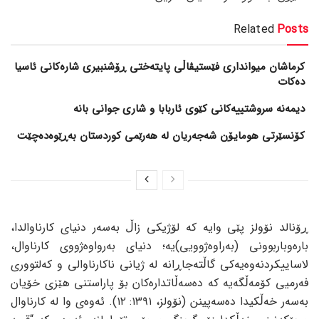
Related
Posts
کرماشان میوانداری فێستیڤاڵی پایتەختی ڕۆشنبیری شارەکانی ئاسیا
دەکات
کۆنسێرتی هومایۆن شەجەریان لە هەرێمی کوردستان بەڕێوەدەچێت
ڕۆنالد نۆولز پێی وایه‌ که‌ لۆژیکی زاڵ به‌سه‌ر دنیای کارناوالدا،
باره‌وباربوونی (به‌راوه‌ژوویی)یه‌؛ دنیای به‌رواوه‌ژووی کارناوال،
لاساییکردنه‌وه‌یه‌کی گاڵته‌جاڕانه‌ له‌ ژیانی ناکارناوالی و که‌لتووری
فه‌رمیی کۆمه‌ڵگه‌یه‌ که‌ ده‌سه‌ڵاتداره‌کان بۆ پاراستنی هێزی خۆیان
به‌سه‌ر خه‌ڵکیدا ده‌سه‌پینن (نۆولز، ١٣٩١: ١٢). ئه‌وه‌ی وا له‌ کارناوال