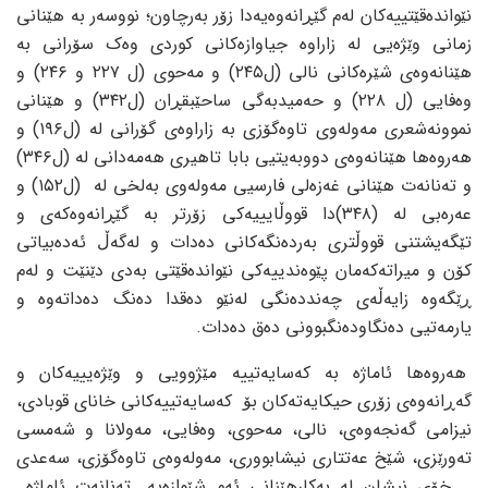
نێوانده‌قێتییه‌کان له‌م گێڕانه‌وه‌یه‌دا زۆر به‌رچاون؛ نووسه‌ر به‌ هێنانی
زمانی وێژه‌یی له‌ زاراوه‌ جیاوازه‌کانی کوردی وه‌ک سۆرانی به‌
هێنانه‌وه‌ی شێره‌کانی نالی (ل٢٤٥) و مه‌حوی (ل ٢٢٧ و ٢٤٦) و
وه‌فایی (ل ٢٢٨) و حه‌میدبه‌گی ساحێبقڕان (ل٣٤٢) و هێنانی
نموونه‌شعری مه‌وله‌وی تاوه‌گۆزی به‌ زاراوه‌ی گۆرانی له‌ (ل١٩٦) و
هه‌روه‌ها هێنانه‌وه‌ی دووبه‌یتیی بابا تاهیری هه‌مه‌دانی له‌ (ل٣٤٦)
و ته‌نانه‌ت هێنانی غه‌زه‌لی فارسیی مه‌وله‌وی به‌لخی له‌ (ل١٥٢) و
عه‌ره‌بی له‌ (٣٤٨)دا قووڵایییه‌کی زۆرتر به‌ گێڕانه‌وه‌که‌ی و
تێگه‌یشتنی قووڵتری به‌رده‌نگه‌کانی ده‌دات و له‌گه‌ڵ ئه‌ده‌بیاتی
کۆن و میراته‌که‌مان پێوه‌ندییه‌کی نێوانده‌قێتی به‌دی دێنێت و له‌م
ڕێگه‌وه‌ زایه‌ڵه‌ی چه‌ندده‌نگی له‌نێو ده‌قدا ده‌نگ ده‌داته‌وه‌ و
یارمه‌تیی ده‌نگاوده‌نگبوونی ده‌ق ده‌دات.
هه‌روه‌ها ئاماژه‌ به‌ که‌سایه‌تییه‌ مێژوویی و وێژه‌یییه‌کان و
گه‌ڕانه‌وه‌ی زۆری حیکایه‌ته‌کان بۆ که‌سایه‌تییه‌کانی خانای قوبادی،
نیزامی گه‌نجه‌وه‌ی، نالی، مه‌حوی، وه‌فایی، مه‌ولانا و شه‌مسی
ته‌ورێزی، شێخ عه‌تتاری نیشابووری، مه‌وله‌وه‌ی تاوه‌گۆزی، سه‌عدی
… خۆی نیشان له‌ به‌کار‌هێنانی ئه‌م شێوازه‌یه‌. ته‌نانه‌ت ئاماژه‌