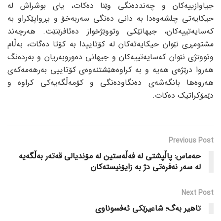
جیاوازییه‌کان و چه‌ندده‌نگی وێنا ده‌کات، یای بوشراش له‌
حیکایه‌تی چلشه‌وه‌دا به‌ دانی ده‌نگی سه‌ربه‌خۆ و بڕواپێکراو به‌
که‌سایه‌تییه‌کان، جیهانێکی وتووێژخواز ده‌ئافرێنێت. هه‌رچه‌ند
مشتومڕی نێوان حیکایه‌ته‌کان له‌ کۆتاییدا به‌ کۆتا ده‌گات، به‌ڵام
وتووێژی نێوان که‌سایه‌تییه‌کان و جیهانی ده‌وروبه‌ریان و به‌رده‌نگ
هه‌روا درێژه‌ی هه‌یه‌ و به‌ کراوه‌هێشتنه‌وه‌ی کۆتاییی به‌رهه‌مه‌که‌ی
هه‌روه‌ها بانگه‌شه‌ی ده‌نگاوده‌نگی و کۆمه‌ڵگه‌یه‌کی کراوه‌ و
دێمۆکراتیک ده‌کات.
Previous Post
حەماس: پاڵپشتی لە فەڵەستین لە مۆندیالی قەتەر بەڵگەیە
لە سەر نەفرەتی دژ بە زایۆنیستەکان
Next Post
تاهیر بەگ؛ شاعیرێكی ئەفسوناوی