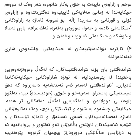
توخم و زاراوه‌ی تایبه‌ت به‌ خۆی به‌کار هاتووه‌؛ هه‌ر وه‌ک له‌ دووه‌م
حیکایه‌تدا له‌ زمانی مه‌لایه‌کی ئایینیه‌وه‌ ده‌گێڕدێته‌وه‌ و زاراوه‌ی
ئۆلی و قورئانی به‌ سه‌ریدا زاڵه‌. بۆ نموونه‌ ئاماژه‌ به‌ زاراوه‌کانی
“حیکایه‌تی ئاده‌م و حه‌وا، سووره‌ی به‌قه‌ره‌، ئه‌لئه‌عراف، باری ته‌عالا
و خوشکه‌ و حیکایه‌تی ئه‌یووب و فه‌قێ و …
٤) کارکرده‌ نێوانده‌قێتییه‌کان له‌ حیکایه‌تیی چلشه‌وه‌ی شاری
قه‌له‌نده‌راندا:
نێوانده‌قێتی یان بۆنه‌ نێوانده‌قێتییه‌کان، که‌ له‌گه‌ڵ وتووێژته‌وه‌ریی
باختیندا له‌ پێوه‌ندیدایه‌، له‌ توێژه‌ شاراوه‌کانی حیکایه‌ته‌کاندا
نادیارن. “نێوانده‌قێتی له‌سه‌ر ئه‌م ئه‌ندێشه‌یه‌ دامه‌زراوه‌ که‌ ده‌ق
سیستمیکی به‌ستراو، سه‌ربه‌خۆ و خۆژی (خودبسنده‌) نییه‌، به‌لکوو
پێوه‌ندیی دوولایه‌ن و ته‌نگه‌به‌ری له‌گه‌ڵ ده‌قه‌کانی تر هه‌یه‌.
حیکایه‌تی چلشه‌وه‌ به‌ شێوه‌ و تێکنیکێکی نوێ، وه‌ک به‌کارهێنانی
ئاماژه‌ ئه‌فسانه‌یییه‌کان، قسه‌ی نه‌سته‌ق و ئاماژه‌ ئۆلییه‌کان و
شێعره‌ کلاسیکه‌کان ئاوێنه‌ی باڵانوێنی ئه‌و که‌لتوور و بڕوایانه‌یه‌ که‌
به‌ درێژاییی ساڵانێکی دوورودرێژ بیچمیان گرتووه‌. پێوه‌ندییه‌