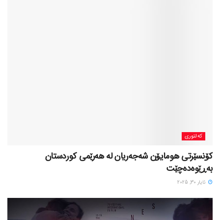
کەلتوری
کۆنسێرتی هومایۆن شەجەریان لە هەرێمی کوردستان
بەڕێوەدەچێت
ئایار 30, 2025