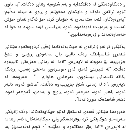
و ده‌نگاوده‌نگی له‌ ده‌قێکدایه‌ و به‌م شێوه‌یه‌ وێنای ده‌کات: “به‌ ناوی
تۆوه‌ نزاکه‌ی باوک و دایکمان ده‌خوێنم و ڕوو له‌ قیبله‌ ده‌ڵێم:
“په‌روه‌ردگارا، ئێمه‌ سته‌ممان له‌ خۆمان کرد، خۆ ئه‌گه‌ر لێمان خۆش
نه‌بیت و به‌زه‌ییت نه‌یه‌ته‌وه‌، ئه‌وه‌ به‌ڕاستی ئێمه‌ سوێند به‌ خوا له‌
خه‌ساره‌تمه‌ند و زه‌ره‌رمه‌ندانین.”
یه‌کێکی تر له‌و ژانرانه‌ی له‌ حیکایه‌ته‌کاندا زه‌قی کردووه‌ته‌وه‌ هێنانی
شێعری شاعیرانێک وه‌ک نالیی یان مه‌له‌وه‌ی ڕۆمی و شێخ
جزیرییه‌، بۆ نموونه‌ له‌ لاپه‌ڕه‌ی ١٣دا له‌ زمانی حه‌زره‌تی نالییه‌وه‌
ده‌ڵێت: “له‌ شیرینی ئه‌تۆ، ئه‌ی خوسره‌وی ته‌ختی زه‌مین، ڕه‌نگه‌
بکاته‌ ئاسمانی بێستوون، فه‌رهادی هاوارم …” هه‌روه‌ها له‌
لاپه‌ڕه‌ی ٦٩ له‌ زمانی شێخ جزیرییه‌وه‌ ده‌ڵێت: “عاشق ئه‌وه‌، دلبه‌ر
ئه‌وه‌، زاهیر ئه‌وه‌، مه‌زهه‌ر ئه‌وه‌، ڕوح و به‌ده‌ن، گه‌وهه‌ر ئه‌وه‌،
دهه‌ر شاهده‌ک دوڕدانه‌دا”.
هه‌روه‌ها هێنانی قسه‌ی نه‌سته‌ق له‌نێو حیکایه‌ته‌کاندا وه‌ک ژانرێکی
سه‌ربه‌خۆ هۆکارێکی تره‌ بۆفره‌ده‌نگبوونی حیکایه‌ته‌کان؛ ئه‌م وێنه‌یه‌
له‌ لاپه‌ڕه‌ی ٢٤دا زه‌ق ده‌کاته‌وه‌ و ده‌ڵێت: “- کچم نه‌فه‌سدرێژ به‌،