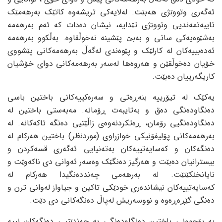
ئه‌گه‌ری وتووێژی هه‌بێت. له‌لایه‌کی تریشه‌وه‌ کاتێک به‌رهه‌مێک
تایبه‌تمه‌ندیی وتووێژی تێدایه‌، نیشان ده‌دات که‌ ئه‌م به‌رهه‌مه‌
به‌شێوه‌یه‌کی ساتی و به‌بێ پێشینه‌ نه‌خوڵقاوه‌. به‌ڵکوو به‌رهه‌مه‌
ئه‌ده‌بییه‌کان له‌ کارلێک و پێوه‌ندی له‌گه‌ڵ به‌رهه‌مه‌کانی پێشووی
خۆیان ده‌خوڵقێن و هه‌روه‌ها له‌سه‌ر به‌رهه‌مه‌کانی دوای خۆشیان
کاریگه‌رییان ده‌بێت.
یه‌کێک له‌ تیۆرییه‌ بنه‌ڕه‌تی و سه‌ره‌کییه‌کانی باختین باسی
ده‌نگاوده‌نگی ده‌ق و به‌تایبه‌ت ڕۆمانه‌. مه‌به‌ستی باختین له‌
ده‌نگاوده‌نگیی رۆمان، ڕه‌تکردنه‌وه‌ی زاڵێتیی ده‌نگه‌ تاکه‌کانه‌. له‌
به‌رهه‌مه‌کانی پۆلیفۆنیکی خوازراوی (موردنظر) باختین هه‌رکام له‌
ده‌نگه‌کان و که‌سایه‌تییه‌کان به‌ته‌نیایی ئه‌گه‌ری قسه‌کردن و
بیسترانیان ده‌بێت و هه‌رگیز ده‌نگێک وه‌سه‌ر ئه‌وانی دی ناکه‌وێت و
نایانخنکێنێت. له‌ به‌رهه‌می چه‌ندده‌نگیدا هه‌رکام له‌
که‌سایه‌تییه‌کان نیشانده‌ری خودێکی تاکین و جیاواز له‌وانی ترن و
ده‌نگی گێڕه‌ڕه‌وه‌ و نووسه‌ریش له‌پاڵ ده‌نگه‌کانی دی دێت.
به‌ بۆچوونی باختین ده‌نگاوده‌نگی به‌ چه‌ندێتیی ده‌نگه‌کان نییه‌