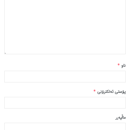
ناو
*
پۆستی ئەلکترۆنی
*
ماڵپه‌ڕ