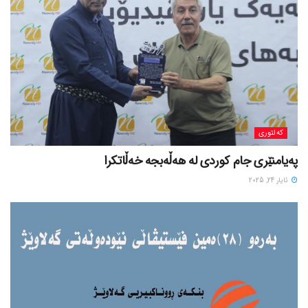
کەلتوری
پەیامنێری جام کوردی لە ھەڵەبجە خەڵاتکرا
ئایار 24, 2025