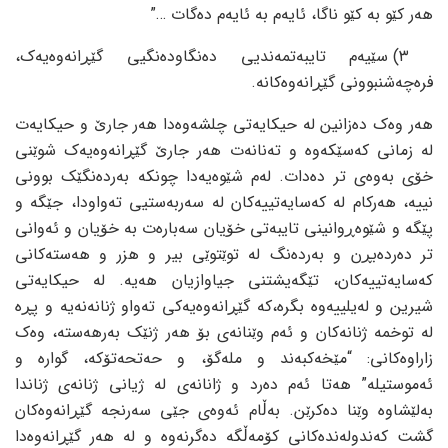
هه‌ر کێو به‌ کێو ناگا، ئایه‌م به‌ ئایه‌م ده‌گات …”
٣) سێیه‌م تایبه‌تمه‌ندیی ده‌نگاوده‌نگیی گێڕانه‌وه‌یه‌ک،
فره‌چه‌شنبوونی گێڕانه‌وه‌کانه‌.
هه‌ر وه‌ک ده‌زانین له‌ حیکایه‌تی چلشه‌وه‌دا هه‌ر جارێ و حیکایه‌ت
له‌ زمانی که‌سێکه‌وه‌ و ته‌نانه‌ت هه‌ر جارێ گێڕانه‌وه‌یه‌ک شوێنی
خۆی به‌وه‌ی تر ده‌دات. له‌م شێوه‌یه‌دا چونکه‌ به‌رده‌نگێک بوونی
نییه‌، هه‌رکام له‌ که‌سایه‌تییه‌کان له‌ سه‌ربه‌ستیی ته‌واودا، جێگه‌ و
پێگه‌ و شێوه‌ڕوانینی تایبه‌تی خۆیان سه‌باره‌ت به‌ خۆیان و ئه‌وانی
تر ده‌رده‌بڕن و به‌رده‌نگ له‌ توێتوێی بیر و هزر و هه‌سته‌کانی
که‌سایه‌تییه‌کان، تێگه‌یشتنی جیاوازیان هه‌یه‌. له‌ حیکایه‌تی
شیرین و له‌یلییه‌وه‌ بگره‌،که‌ گێڕانه‌وه‌یه‌کی ته‌واو ژنانه‌نه‌یه‌ و پڕه‌
له‌ توخمه‌ ژنانه‌کان و ئه‌م وێنانه‌ی بۆ هه‌ر ژنێک به‌رهه‌سته‌، وه‌ک
زاراوه‌کانی: “مێخه‌کبه‌ند و مله‌گۆ، و حه‌تحه‌تۆکه‌، گواره‌ و
ئه‌موستیله‌” هه‌تا ئه‌م ده‌رد و ژانانه‌ی له‌ ژیانی ژنانه‌ی ژناندا
به‌لێشاوه‌ وێنا ده‌کرێن. به‌ڵام ئه‌وه‌ی جێی سه‌رنجه‌ گێڕانه‌وه‌کان
گشت که‌ندوله‌نده‌کانی کۆمه‌ڵگه‌ ده‌گرنه‌وه‌ و له‌ هه‌ر گێڕانه‌وه‌دا