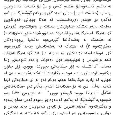
له‌ یه‌که‌م که‌سه‌وه‌ بۆ سێیه‌م که‌س و …) بۆ ئه‌مه‌یه‌ که‌ دوایین
ڕاستی (حقیقت غایی) بوونی نییه‌؛ گۆڕینی ئه‌م گۆشه‌نیگایان ئه‌م
ئه‌گه‌ره‌ بۆ خوێنه‌ر ده‌ڕه‌خسێنێت که‌ هه‌تا جیهانی خه‌یاڵاویی
ده‌قه‌که‌ له‌به‌ر تیشکه‌ جیاوازه‌کان ببینێت و بخوێنێته‌وه‌. گۆڕینی
گۆشه‌نیگا له‌ حیکایه‌تی چلشه‌وه‌دا به‌ دوو شێوه‌ خۆی ده‌نوێێت: ١)
له‌ هێندێک له‌ به‌شه‌کاندا گێڕه‌ڕه‌وه‌ به‌ته‌نیا ڕووداوه‌کان
ده‌گێڕێته‌وه‌ ٢) له‌ هێندک له‌ به‌شه‌کانیش چه‌ند گێڕه‌ڕه‌وه‌،
گێڕانه‌وه‌که‌ له‌ئه‌ستۆ ده‌گرن. بۆ نموونه‌ له‌ ل ١١دا گۆشه‌نیگا له‌نێوان
ئێمه‌ و شیرین و له‌یلییه‌وه‌ خول ده‌خوات و به‌م شێوه‌یه‌ی وێنا
ده‌کات: “تا ئێسته‌ له‌ زۆر حیکایه‌تی بچووکدا بووین، زۆر جاران
پێکه‌وه‌ ناردووتین، له‌ حه‌وت حیکایه‌تدا له‌ته‌ک یه‌کین، من بێ له‌
له‌یلی، له‌ پانزه‌ حیکایه‌تدا هه‌م، به‌ڵام ئه‌و له‌ نۆ حیکایه‌تی تردا
هه‌یه‌. به‌ڵێ، من له‌ نۆ حیکایه‌تدا هه‌م، به‌ڵام ئه‌و حیکایه‌تانه‌ی
له‌گه‌ڵ شیریندا بووم، قورستر بوون.” له‌ لاپه‌ڕه‌ی ٢٢دا به‌م
شێوه‌یه‌یه‌ گۆشه‌نیگا له‌ یه‌که‌م که‌سه‌وه‌ بۆ سێیه‌م که‌س ده‌گوازێته‌وه‌
و ده‌گێڕێته‌وه‌: “ده‌ڵێم شیرین بۆ نایه‌ی هه‌موویان به‌ند بکه‌ین و
دوایی بیانسووتێنین به‌ر له‌وه‌ی بڕۆن. ئه‌و هه‌میشه‌ به‌ ده‌نگێکی