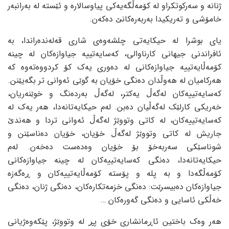
ژنانه‌ و سه‌رکوتکراو له‌ کۆمه‌ڵگه‌یه‌کی پیاوسالاره‌ و ئێسته‌ له‌ به‌رانبه‌ر
خامۆشی و ته‌ریکیدا به‌ربه‌ره‌کانێ ده‌که‌ن.
یای بوشرا له‌ حیکایه‌تی چلشه‌وه‌ی شاری قه‌له‌نده‌راندا، به‌
ئافراندنی جیهانی کارناوالی، که‌سایه‌تییه‌ جیاوازه‌کان له‌ چینه‌
کۆمه‌ڵایه‌تییه‌ جیاوازه‌کانی له‌ ده‌وری یه‌ک کۆ کردووه‌ته‌وه‌ که‌
هه‌رکامیان له‌ هه‌وڵدان ده‌نگی خۆیان به‌ گوێی ئه‌وانی تر بگه‌یێنن.
که‌سایه‌تییه‌کان له‌گه‌ڵ یه‌کتر، له‌گه‌ڵ به‌رده‌نگ و خوێنه‌ریان،
خه‌ریکی کارلێک له‌گه‌ڵیان ده‌بن. له‌م حیکایه‌تانه‌دا، هه‌ر یه‌ک له‌
که‌سایه‌تییه‌کان، له‌ کاتی وتووێژ له‌گه‌ڵ ئه‌وانی تردا و هه‌ندێ
جاریش له‌ کاتی وتووێژ له‌گه‌ڵ خۆیان، خۆیان ده‌ناسێنن و
شوناسێکی سه‌ربه‌خۆ بۆ خۆیان وه‌ده‌ست ده‌خه‌ن. له‌م
حیکایه‌تانه‌دا، ده‌نگی که‌سایه‌تییه‌کان له‌ چینه‌ جیاوازه‌کانی
کۆمه‌ڵگه‌دا و به‌ پله‌ و پۆسته‌ کۆمه‌ڵایه‌تییه‌کان و ڕه‌گه‌زه‌
جیاوازه‌کان ده‌بیسرێت: ده‌نگی خزمه‌تکاره‌کان، ده‌نگی ژنان، ده‌نگی
خه‌ڵکی ئاسایی و ده‌نگی گه‌وره‌کان …
هه‌ر وه‌ک باختین ئاڕمانشاری خۆی پڕ له‌ وتووێژ، پێکه‌وه‌ژیانی