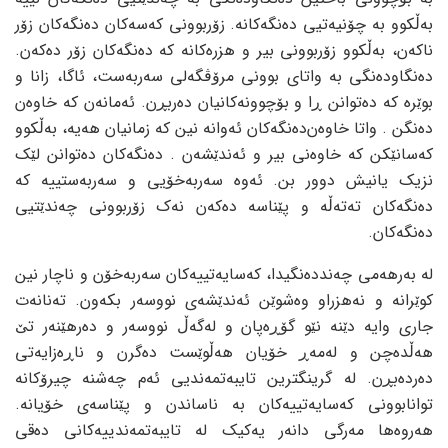
به‌ڵکوو به‌ چۆنیه‌تیی ده‌نگه‌کانه‌. زۆربوونی که‌سه‌کان ده‌نگه‌کان زۆر
ناکه‌ن، به‌ڵکوو زۆربوونی بیر و هزره‌کانه‌ که‌ ده‌نگه‌کان زۆر ده‌که‌ن.
ده‌نگاوده‌نگی به‌ واتای بوونی مرۆڤگه‌لی سه‌ربه‌ست، ئاگا، زانا و
بوێره‌ که‌ ده‌توانن ڕا و بۆچوونه‌کانیان ده‌ربڕن. ئه‌مانه‌ن که‌ خاوه‌ن
ده‌نگن . واتا خاوه‌ن‌ده‌نگه‌کان ئه‌وانه‌ نین که‌ زمانیان هه‌یه‌، به‌ڵکوو
که‌سانێکن که‌ خاوه‌نی بیر و ئه‌ندێشه‌ن . ده‌نگه‌کان ده‌توانن لێک
نزیک یانیش دوور بن. ئه‌وه‌ سه‌ربه‌خۆیی و سه‌ربه‌ستییه‌ که‌
ده‌نگه‌کان ته‌ته‌ڵه‌ و پێناسه‌ ده‌که‌ن نه‌ک زۆربوونی چه‌ندێتیی
ده‌نگه‌کان.
له‌ به‌رهه‌می چه‌ندده‌نگیدا، که‌سایه‌تییه‌کان سه‌ربه‌خۆن و ناچار نین
کوێرانه‌ و نه‌هزراو وه‌شوێن ئه‌ندێشه‌ی نووسه‌ر بکه‌ون. ته‌نانه‌ت
جاری وایه‌ دێنه‌ نێو گۆڕه‌پان و له‌گه‌ڵ نووسه‌ر و ده‌رهێنه‌ر تێ
هه‌ڵده‌چن و له‌مه‌ڕ خۆیان هه‌ڵوێست ده‌گرن و ناڕه‌زایه‌تی
ده‌رده‌بڕن. له‌ گرینگترین تایبه‌تمه‌ندیی ئه‌م چه‌شنه‌ چیرۆکانه‌
توانابوونی که‌سایه‌تییه‌کان به‌ ناساندن و پێناسه‌ی خۆیانه‌.
هه‌روه‌ها مه‌رگی دانه‌ر یه‌کیک له‌ تایبه‌تمه‌ندییه‌کانی ده‌قی