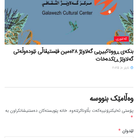
کەلتوری
بنکەی ڕووناکبیریی گەلاوێژ ٢٨ەمین فێستیڤاڵی نێودەوڵەتی
گەلاوێژ ڕێکدەخات
ئایار 10, 2025
وەڵامێک بنووسە
پۆستی ئەلیکترۆنییەکەت بڵاوناکرێتەوە.
خانە پێویستەکان دەستنیشانکراون بە
*
لێدوان
*