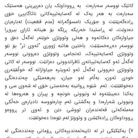
کاتێک نووسه‌ر سه‌باره‌ت به‌ ڕووداوێک یان ده‌ربڕینی هه‌ستێک
سه‌باره‌ت به‌ هه‌ر یه‌ک له‌ که‌سایه‌تییه‌کانی نائاگاییی خۆی
ڕاده‌گه‌یێنێت و جۆریک نامسۆگه‌رانه‌ (عدم قطعیت) له‌باره‌یان
ده‌دوێت، له‌ ڕاستیدا خه‌ریکه‌ ڕێگه‌ بۆ هینانه‌ ئارای بیروڕا
جیاوازه‌کان ده‌کاته‌وه‌ و هه‌لی وتووێژی خوێنه‌ر له‌گه‌ڵ ده‌ق و
نووسه‌ر ده‌ڕه‌خسێنێت. باختین هاتنه‌ ژووری “ئه‌وی تر” بۆ نێو
وتووێژی که‌سایه‌تییه‌ک، ئه‌نجامی وتووێژی ده‌روونی نووسه‌ر
له‌گه‌ڵ ئه‌و که‌سایه‌تییانه‌ی ئافراندوونی ده‌زانێت. نووسه‌ر له‌ کاتی
وتووێژی ده‌روونی له‌گه‌ڵ ئه‌و ئه‌ویتره‌ جیاوازانه‌ که‌ خوڵقێنه‌ری
خودی ئه‌ون، به‌ڵام له‌و جیان، به‌رهه‌مێکی چه‌ندده‌نگی
ده‌خولقێنێت. ئه‌م شێوه‌ ڕوانینه‌ به‌خه‌ستی خۆی له‌ شه‌وی سی و
یه‌کدا ده‌بینێته‌وه‌ له‌ ونبوونی خونچه‌ و پیران و هه‌روه‌ها له‌
ونبوونی شه‌راره‌دا و به‌گشتی ئه‌م چاره‌نووسه‌ نادیاره‌ی خه‌ڵکی
مه‌مله‌که‌تی قه‌له‌نده‌ران تووشی دێن و ئه‌وی تر ڕووه‌و
ڕووداوه‌کان ڕاده‌کێشن و وتووێژ له‌م نێوه‌دا ده‌خولقێت.
٧) یه‌کێکێکی تر له‌ تایبه‌تمه‌ندییه‌کانی ڕۆمانی چه‌ندده‌نگی له‌