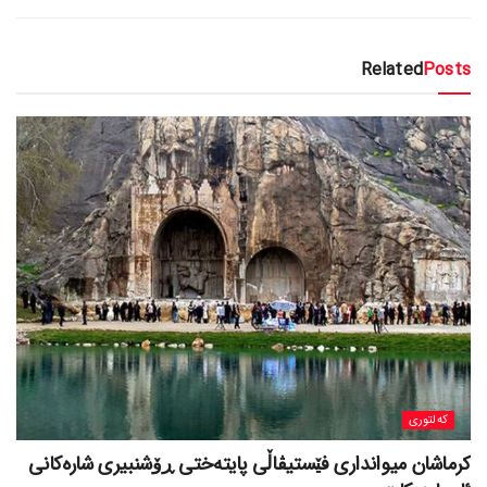
Related
Posts
کەلتوری
کرماشان میوانداری فێستیڤاڵی پایتەختی ڕۆشنبیری شارەکانی