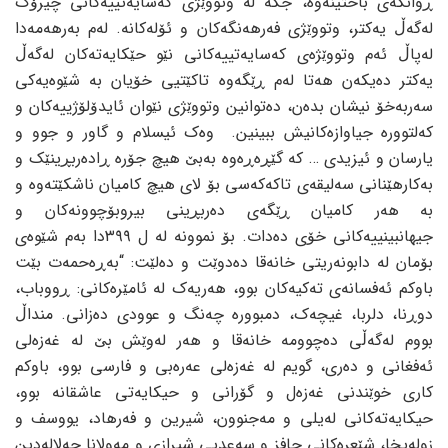
ڕوانگه‌ی باختینه‌وه‌، جگه‌ له‌ وتووێژی که‌سایه‌تییه‌کانی چیرۆک
له‌گه‌ڵ یه‌کتر، وتووێژی فه‌رهه‌نگه‌کان و ئۆله‌کانه‌. له‌م به‌رهه‌مه‌دا
له‌پاڵ ئه‌م وتووێژه‌ی که‌سایه‌تییه‌کانی نێو حێکایه‌ته‌کان له‌گه‌ڵ
یه‌کتر ده‌یکه‌ن هه‌تا له‌م ڕێگه‌وه‌ تاکێتیی خۆیان به‌ شێوه‌یه‌کی
سه‌ربه‌خۆ نیشان بده‌ن، ده‌توانین وتووێژی نێوان ئایدۆلۆژییه‌کان و
که‌لتووره‌ جیاوازه‌کانیش ببینین. وه‌ک ئیسلام و گاور و جوو و
یارسان و ئیزیدی … که‌ گێڕه‌ڕه‌وه‌ به‌بێ هیچ جۆره‌ ڕاده‌ربڕینێک و
به‌کارهێنانی سه‌لیقه‌ی تاکه‌که‌سی بۆ لای هیچ کامیان ناشکێته‌وه‌ و
به‌ هه‌ر کامیان ڕێگه‌ی ده‌ربڕینی بیروبۆچوونه‌کان و
جیهانبینییه‌کانی خۆی ده‌دات. بۆ نموونه‌ له‌ ل ٣٩٩دا به‌م شێوه‌ی
بۆمان له‌ دابونه‌ریتی خانه‌قا ده‌دوێت و ده‌لێت: “به‌ڕه‌حمه‌ت بێت
باوکم ئه‌فسانه‌ی ته‌کیه‌کان بوو، هه‌ریه‌ک له‌ ئامێره‌کانی: ڕووباب،
دوڕنا، دلربا، غیچه‌ک، دمبووره‌ چه‌نگ و عوودی ده‌زانی. منداڵ
بووم له‌گه‌ڵی ده‌چوومه‌ خانه‌قا و هه‌ر له‌وێش بێ له‌ غه‌زه‌لی
ئه‌فغانی و ده‌ری، گویم له‌ غه‌زه‌لی عه‌ره‌بی و فارسی بوو، باوکم
کاری خوێندنی غه‌زه‌ل و گۆرانی و حیکایه‌تی عاشقانه‌ بوو،
حیکایه‌ته‌کانی له‌یلی و مه‌جنوون، شیرین و فه‌رهاد، یووسف و
زوله‌یخا، شێعره‌کانی حافز و سه‌عدیی شیرازی و مه‌ولانا جه‌لاله‌دین