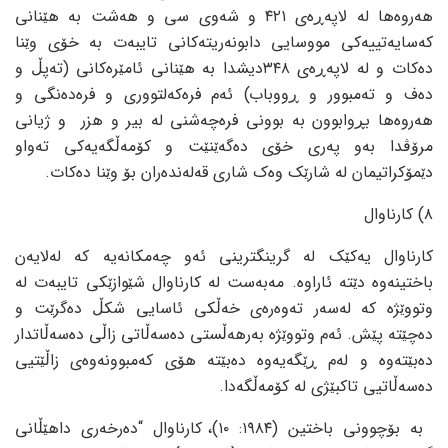
هه‌روه‌ها له‌ لاپه‌ڕه‌ی ٤٢١ و شه‌وی سی و هه‌شت به‌ هێنانی
که‌سایه‌تییه‌کی مووسایی دابونه‌ریته‌کانی تایبه‌ت به‌ خۆی وێنا
ده‌کات و له‌ لاپه‌ڕه‌ی ٣٤٨دیشدا به‌ هێنانی ئامێره‌کانی (ته‌پڵ و
ده‌ف و ته‌مبوور و ڕووباب) ئه‌م فره‌که‌لتووری و فره‌ده‌نگی و
هه‌روه‌ها بڕوابوون به‌ بوونی فره‌چه‌شنی له‌ بیر و هزر و ژیانی
مرۆڤدا به‌و په‌ری خۆی ده‌گه‌ێنێت و کۆمه‌ڵگه‌یه‌کی ته‌واو
دێمۆکراتیمان له‌ شارێک وه‌ک شاری قه‌له‌نده‌ران بۆ وێنا ده‌کات.
٨) کارناوال
کارناوال یه‌کێک له‌ گرینگترینی ئه‌و چه‌مکانه‌یه‌ که‌ له‌لایه‌ن
باختینه‌وه‌ دێته‌ ئاراوه‌. مه‌به‌ست له‌ کارناوال شێوازێکی تایبه‌ت له‌
وتووێژه‌ که‌ له‌سه‌ر ته‌وه‌ره‌ی خه‌ڵکی ئاسایی شکڵ ده‌گرێت و
ده‌چێته‌ پێش. ئه‌م وتووێژه‌ به‌رهه‌ڵستی ده‌سه‌ڵاتی زاڵی ده‌سه‌ڵاتدار
ده‌بێته‌وه‌ و له‌م ڕێگه‌یه‌وه‌ ده‌بێته‌ هۆی که‌مبوونه‌وه‌ی زاڵێتیی
ده‌سه‌ڵاتیی تاکبێژی له‌ کۆمه‌ڵگه‌دا.
به‌ بۆچوونی باختین (١٩٨٤: ١٠)، کارناوال “ده‌رخه‌ری داهێڵانی