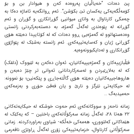
پێ ده‌دات “خه‌یاڵیان په‌روه‌ده‌ که‌ن و هیوادار بن و بۆ
کۆمه‌ڵگه‌یه‌کی یه‌کسان تێ بکۆشن”. ئه‌م ڕوانگه‌یه‌ ئاماژه‌ ده‌کا به‌
چه‌مکی کارناوال به‌ واتای میوانیی گۆڕانکاری و گۆڕان و ئه‌م
گۆڕانه‌ له‌ پێوه‌ندی له‌گه‌ڵ گه‌مژه‌، به‌ ده‌سته‌به‌رکردنی زانستی
وه‌ده‌ستهاتوو له‌ گه‌مژه‌یی ڕوو ده‌دات که‌ له‌ کۆتاییدا ده‌بێته‌ هۆی
گۆڕانی ژیان و که‌سایه‌تییه‌که‌ی. ئه‌م زانسته‌ به‌شێک له‌ پێواژۆی
گۆڕانکاری و له‌دایکبوونه‌وه‌یه‌.
فێڵبازییه‌کان و گه‌مژه‌یییه‌کانیان، ئه‌وان ده‌که‌ن به‌ لێبووک (دلقک)
که‌ له‌ به‌لاڕێبردن و له‌سه‌رکاردانانی ئه‌وانی تر چێژ ده‌به‌ن و
هاروهاجییه‌کانیان ده‌بێته‌ هۆی گاڵته‌جاڕی و پێکه‌نین؛ بۆ نموونه‌:
له‌ حیکایه‌تی نێرگز و نارێ و یان فه‌قێ حۆری و به‌زمه‌که‌ی
حه‌میدبه‌گ …
زمانه‌ ناحه‌ز و سووکانه‌که‌ی ئه‌م حه‌وت خوشکه‌ له‌ حیکایه‌ته‌کانی
٢٢ هه‌تا ٢٨، له‌گه‌ڵ زمانه‌ سه‌رکۆڵانه‌که‌ی باختین – که‌ یه‌کێک له‌
هێماکانی که‌لتووری، هه‌مه‌کی خه‌ڵکه‌- شیاوی به‌راوردکردنه‌. زمانی
سه‌رکۆڵانی کارناوال، خزمایه‌تییه‌کی زۆری له‌گه‌ڵ ڕاوێژی نافه‌رمی