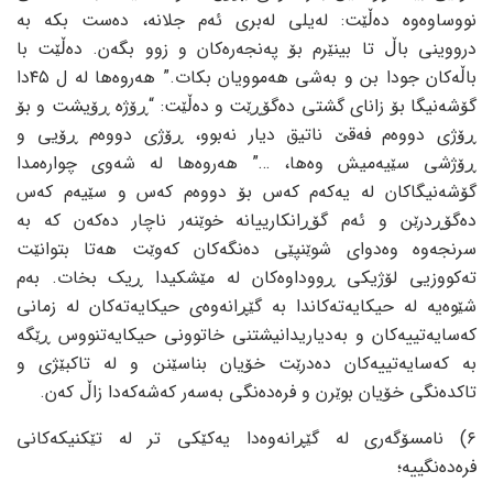
نووساوه‌وه‌ ده‌ڵێت: له‌یلی له‌بری ئه‌م جلانه‌، ده‌ست بکه‌ به‌
درووینی باڵ تا بینێرم بۆ په‌نجه‌ره‌کان و زوو بگه‌ن. ده‌ڵێت با
باڵه‌کان جودا بن و به‌شی هه‌موویان بکات.” هه‌روه‌ها له‌ ل ٤٥دا
گۆشه‌نیگا بۆ زانای گشتی ده‌گۆڕێت و ده‌ڵێت: “ڕۆژه‌ ڕۆیشت و بۆ
ڕۆژی دووه‌م فه‌قێ ناتیق دیار نه‌بوو، ڕۆژی دووه‌م ڕۆیی و
ڕۆژشی سێیه‌میش وه‌ها، …” هه‌روه‌ها له‌ شه‌وی چواره‌مدا
گۆشه‌نیگاکان له‌ یه‌که‌م که‌س بۆ دووه‌م که‌س و سێیه‌م که‌س
ده‌گۆڕدرێن و ئه‌م گۆڕانکارییانه‌ خوێنه‌ر ناچار ده‌که‌ن که‌ به‌
سرنجه‌وه‌ وه‌دوای شوێنپێی ده‌نگه‌کان که‌وێت هه‌تا بتوانێت
ته‌کووزیی لۆژیکی ڕووداوه‌کان له‌ مێشکیدا ڕیک بخات. به‌م
شێوه‌یه‌ له‌ حیکایه‌ته‌کاندا به‌ گێڕانه‌وه‌ی حیکایه‌ته‌کان له‌ زمانی
که‌سایه‌تییه‌کان و به‌دیاریدانیشتنی خاتوونی حیکایه‌تنووس ڕێگه‌
به‌ که‌سایه‌تییه‌کان ده‌درێت خۆیان بناسێنن و له‌ تاکبێژی و
تاکده‌نگی خۆیان بوێرن و فره‌ده‌نگی به‌سه‌ر که‌شه‌که‌دا زاڵ که‌ن.
٦) نامسۆگه‌ری له‌ گێڕانه‌وه‌دا یه‌کێکی تر له‌ تێکنیکه‌کانی
فره‌ده‌نگییه‌؛