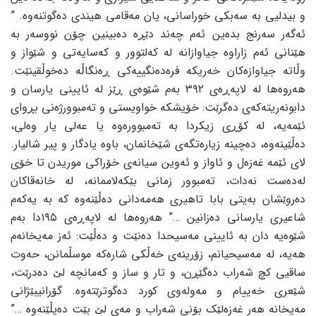
و بیدلیی به‌ سه‌بکی خوراسانی، یان مه‌قامی هیندی ده‌گوتنه‌وه‌. ”
ئه‌گه‌ر سه‌رنج بده‌ین ئه‌م چه‌ند دێڕه‌ ده‌بینین چۆن نووسه‌ر به‌
هێنانی ئه‌م زاراوه‌ جیاوازانه‌ له‌ که‌لتوور و که‌سایه‌تی و شێواز و
وڵاته‌ جیاوازه‌کان خه‌ریکه‌ فره‌ده‌نگییه‌کی ڕه‌نگاڵه‌ ده‌خوڵقینێت.
هه‌روه‌ها له‌ لاپه‌ڕه‌ی ٣٩٢ به‌م شێوه‌ی ڕێز له‌ ئایینی یارسان و
دابونه‌ریته‌که‌ی ده‌گرێت: خۆیشکه‌ خواویستی و ته‌مبوورژه‌نی بڕوای
ئێمه‌یه‌، له‌ کۆڕی زیکردا به‌ ته‌مبووره‌وه‌ یا عه‌لی یار وه‌لی،
ده‌ڵێینه‌وه‌، ده‌چینه‌ زیاره‌تگه‌ی شێخانمان، باوه‌ یادگار و پیر شالیار.
لای ئێمه‌ غه‌زه‌ل و ئاواز و ئه‌وین سیانه‌ی خۆراکی موریدن تا خۆی
له‌ده‌ست نه‌دات، ته‌مبوور زمانی بێکه‌لاممانه‌، له‌ خانه‌قاکان
ده‌روێشان به‌یتی بابا تاهیری هه‌مه‌دانی ده‌ڵێنه‌وه‌ که‌ به‌ یه‌که‌م
شاعیری یارسانی ده‌زانین …” هه‌روه‌ها له‌ لاپه‌ڕه‌ی ١٩٥دا به‌م
شێوه‌یه‌ دان به‌ ئایینی مه‌سیحدا ده‌نێت و ده‌ڵێت: ئه‌ز مه‌یخانه‌م
هه‌یه‌، له‌ مه‌سیحیانم، زۆرینه‌ی خه‌ڵکی شاره‌که‌ موسڵمانن، حه‌وت
ساقیی کچ شه‌راب ده‌گێڕن، و تار و ساز و که‌مانچه‌ لێ ده‌درێت،
شێعری خه‌ییام و مه‌وله‌وی کورد ده‌گوترێته‌وه‌. گۆرانیبێژانی
مه‌یخانه‌ هه‌ر غه‌زه‌لێک بۆنی شه‌راب و مه‌ی لێ بێت ده‌یڵێنه‌وه‌ …”