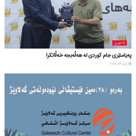
کەلتوری
پەیامنێری جام کوردی لە ھەڵەبجە خەڵاتکرا
ئایار 24, 2025