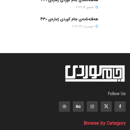
ته‌مموز 14, 2026
هەفتەنامەی جام کوردی ژمارەی 430
حوزه‌یران 27, 2026
Follow Us
Browse by Category