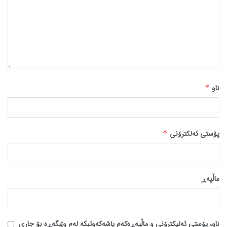
ناو
*
پۆستی ئەلکترۆنی
*
ماڵپه‌ڕ
ناو، پۆستی ئەلیکترۆنی و ماڵپەڕەکەم پاشەکەوتبکە لەم وێبگەڕە بۆ جاری