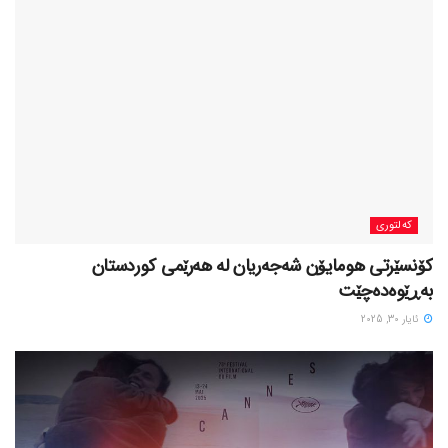
کەلتوری
کۆنسێرتی هومایۆن شەجەریان لە هەرێمی کوردستان
بەڕێوەدەچێت
ئایار 30, 2025