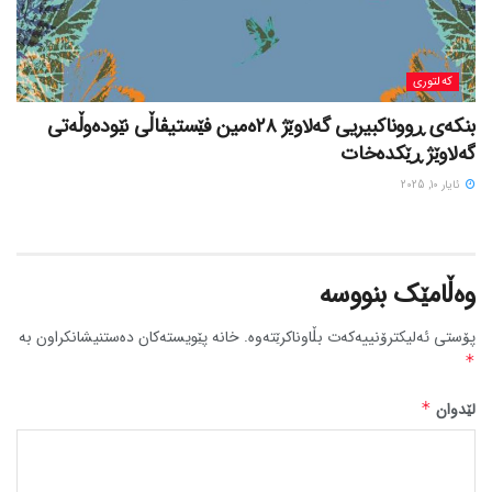
کەلتوری
بنکەی ڕووناکبیریی گەلاوێژ ٢٨ەمین فێستیڤاڵی نێودەوڵەتی
گەلاوێژ ڕێکدەخات
ئایار 10, 2025
وەڵامێک بنووسە
پۆستی ئەلیکترۆنییەکەت بڵاوناکرێتەوە.
خانە پێویستەکان دەستنیشانکراون بە
*
لێدوان
*