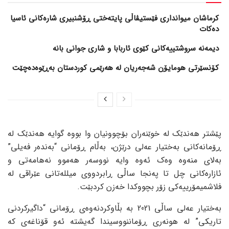
کرماشان میوانداری فێستیڤاڵی پایتەختی ڕۆشنبیری شارەکانی ئاسیا
دەکات
کۆنسێرتی هومایۆن شەجەریان لە هەرێمی کوردستان بەڕێوەدەچێت
پێشتر هەندێک لە خوێنەران بۆچوونیان وا بووە گوایە هەندێک لە
ڕۆمانەکانی بەختیار عەلی درێژن، بەڵام ڕۆمانی “بەندەر فەیلی”
بەلای منەوە وەک ئەوە وایە نووسەر هەموو نەهامەتی و
ئازارەکانی چل تا پەنجا ساڵی ڕابردووی میللەتانی عێراقی لە
فلاشمیمۆرییەکی زۆر بچووکدا خەزن کردبێت.
بەختیار عەلی ساڵی 2021 بە بڵاوکردنەوەی ڕۆمانی “داگیرکردنی
تاریکی” لە هونەری ڕۆماننووسیندا گەیشتە ئەو قۆناغەی کە