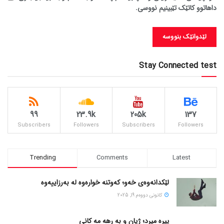
داهاتوو کاتێک تێبینیم نووسی.
Stay Connected test
99
23.9k
205k
137
Subscribers
Followers
Subscribers
Followers
Trending
Comments
Latest
لێکدانەوەی خەو؛ کەوتنە خوارەوە لە بەرزاییەوە
كانونی دووه‌م 19, 2025
پیره میرد؛ ژیان و به رهه مه کانی