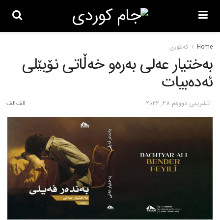
Home
کەلتوری
بەختیار عەلی بەرەو خەڵاتی نۆبێلی
ئەدەبیات
تشرینی دووه‌م 28, 2022