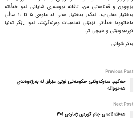
بۆچوون و قەناعەتی من، تاقانە نووسەری شایانی ئەو خەڵاتە
بەختیار عەلی-یە. ئەگەر بەختیار عەلی لە ماوەی 5 تا 10 ساڵی
داهاتوودا خەڵاتی نۆبێلی ئەدەبیات وەرنەگرێت، ئەوا ڕێگر تەنیا
کوردبوونێتی و هیچی تر.
بەکر شوانی
Previous Post
حەکیم: سەرکەوتنی حکومەتی نوێی عێراق لە بەرژەوەندی
هەمووانە
Next Post
هەفتەنامەی جام کوردی ژمارەی 301