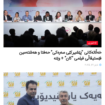
کەلتوری
خه‌ڵاته‌کانی “پێشبڕکێی سه‌ره‌کی” حه‌فتا و هه‌شته‌مین
فێستیڤاڵی فیلمی “کان” + وێنە
ئایار 27, 2025