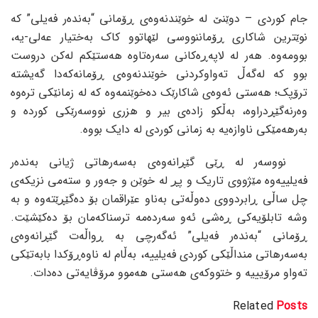
جام کوردی – دوێنێ لە خوێندنەوەی ڕۆمانی “بەندەر فەیلی” کە
نوێترین شاکاری ڕۆماننووسی لێهاتوو کاک بەختیار عەلی-یە،
بوومەوە. هەر لە لاپەڕەکانی سەرەتاوە هەستێکم لەکن دروست
بوو کە لەگەڵ تەواوکردنی خوێندنەوەی ڕۆمانەکەدا گەیشتە
ترۆپک؛ هەستی ئەوەی شاکارێک دەخوێنمەوە کە لە زمانێکی ترەوە
وەرنەگێڕدراوە، بەڵکو زادەی بیر و هزری نووسەرێکی کوردە و
بەرهەمێکی ناوازەیە بە زمانی کوردی لە دایک بووە.
نووسەر لە ڕێی گێڕانەوەی بەسەرهاتی ژیانی بەندەر
فەیلییەوە مێژووی تاریک و پڕ لە خوێن و جەور و ستەمی نزیکەی
چل ساڵی ڕابردووی دەوڵەتی بەناو عێراقمان بۆ دەگێڕێتەوە و بە
وشە تابلۆیەکی ڕەشی ئەو سەردەمە ترسناکەمان بۆ دەکێشێت.
ڕۆمانی “بەندەر فەیلی” ئەگەرچی بە ڕواڵەت گێڕانەوەی
بەسەرهاتی منداڵێکی کوردی فەیلییە، بەڵام لە ناوەڕۆکدا بابەتێکی
تەواو مرۆیییە و ختووکەی هەستی هەموو مرۆڤایەتی دەدات.
Related
Posts