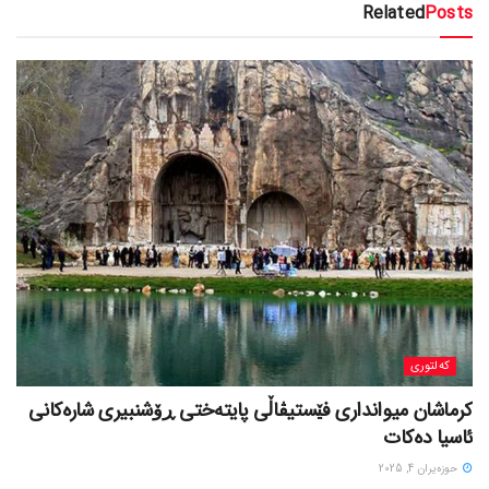
Related
Posts
کەلتوری
کرماشان میوانداری فێستیڤاڵی پایتەختی ڕۆشنبیری شارەکانی
ئاسیا دەکات
حوزه‌یران 4, 2025