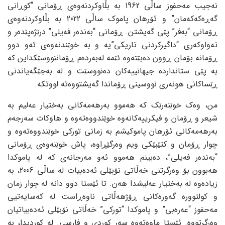
نەجیب مەحفوز ساڵی 1962 بە بڵاوکردنەوەی ڕۆمانی “کوڕانی
گەڕەکەکەمان” و ئۆرهان پاموک ساڵی 2022 بە بڵاوکردنەوەی
ڕۆمانی “بەفر” پێی گەیشتن. ڕۆمانی “بەندەر فەیلی” درێژەپێدەر و
تەواوکەری “داگیرکردنی تاریکی”یە و بە خوێندنەوەی ئەو دوو
ڕۆمانە بۆمان ڕوون دەبێتەوە ئێمە لەبەردەم ڕۆماننووسێکداین کە
بە پێی ستانداردە جیهانییەکان دەنووسێت و لە بەجێگەیاندنی
ڕێساکانی هونەری نووسینی ڕۆماندا گەیشتووەتە لووتکە.
من، وەک خوێنەرێک کە هەموو بەرهەمەکانی بەختیار عەلیم بە
شیعر و ڕۆمان و فیکرییەکانەوە خوێندووەتەوە و هاوکات سەرجەم
بەرهەمەکانی ئۆرهان پاموکیشم بە زمانی تورکی خوێندووەتەوە و
چوار ڕۆمان و کتێبێکی ویم وەرگێڕاوە، پاش خوێنەوەی ڕۆمانی
“بەندەر فەیلی”، دەبینم هەموو ئەو مەرجانەی کە لە پاموکدا
هەبوون بۆ وەرگرتنی خەڵاتی نۆبێلی ئەدەبیات لە ساڵی 2006، بە
زیادەوە لە بەختیار عەلیشدا هەن. تا ئێستا دوو دانە لە چوار زمان
و کولتوورە گەورەکانی ڕۆژهەڵاتی ناوەڕاست لە کەسایەتیی
مەحفوز “عەرەبی” و پاموکدا “تورکی” خەڵاتی نۆبێلی ئەدەبیاتیان
وەرگرتووە. ئێستا ماوەتەوە سەر کوردی و فارسی. لە کوردیدا، بە