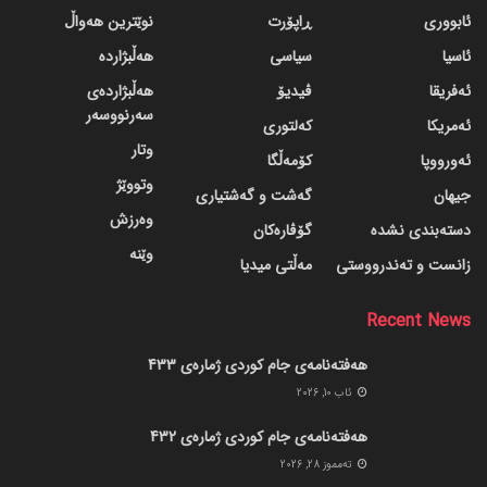
ئابووری
ڕاپۆرت
نوێترین هەواڵ
ئاسیا
سیاسی
هەڵبژاردە
ئەفریقا
ڤیدیۆ
هەڵبژاردەی
سەرنووسەر
ئەمریکا
کەلتوری
وتار
ئەورووپا
کۆمەڵگا
وتووێژ
جیهان
گه‌شت و گه‌شتیاری
وەرزش
دسته‌بندی نشده
گۆڤاره‌کان
وێنە
زانست و تەندرووستی
مەڵتی میدیا
Recent News
هەفتەنامەی جام کوردی ژمارەی 433
ئاب 10, 2026
هەفتەنامەی جام کوردی ژمارەی 432
ته‌مموز 28, 2026