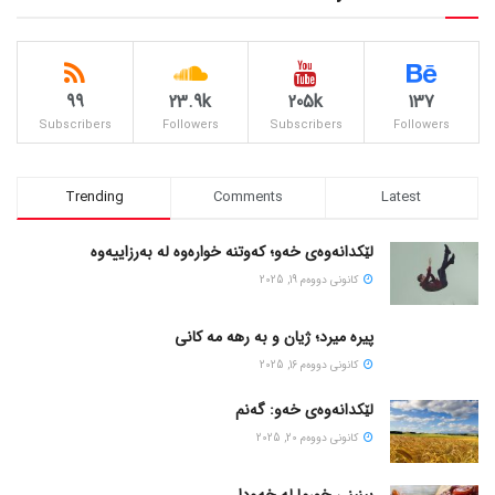
99
23.9k
205k
137
Subscribers
Followers
Subscribers
Followers
Trending
Comments
Latest
لێکدانەوەی خەو؛ کەوتنە خوارەوە لە بەرزاییەوە
كانونی دووه‌م 19, 2025
پیره میرد؛ ژیان و به رهه مه کانی
كانونی دووه‌م 16, 2025
لێکدانەوەی خەو: گەنم
كانونی دووه‌م 20, 2025