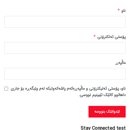
ناو
*
پۆستی ئەلکترۆنی
*
ماڵپه‌ڕ
ناو، پۆستی ئەلیکترۆنی و ماڵپەڕەکەم پاشەکەوتبکە لەم وێبگەڕە بۆ جاری
داهاتوو کاتێک تێبینیم نووسی.
Stay Connected test