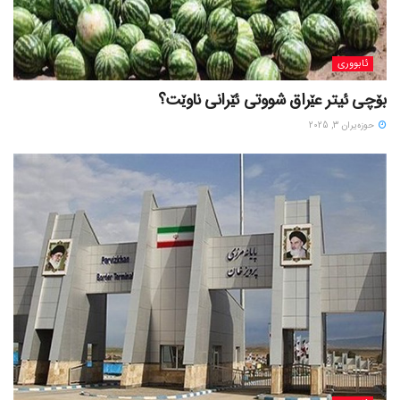
ئابووری
بۆچی ئیتر عێراق شووتی ئێرانی ناوێت؟
حوزه‌یران 3, 2025