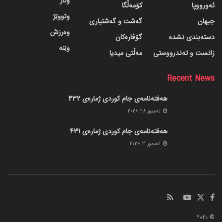
وتار
ئەورووپا
کۆمەڵگا
وتووێژ
جیهان
گه‌شت و گه‌شتیاری
وەرزش
دسته‌بندی نشده
گۆڤاره‌کان
وێنە
زانست و تەندرووستی
مەڵتی میدیا
Recent News
هەفتەنامەی جام کوردی ژمارەی 432
ته‌مموز 28, 2026
هەفتەنامەی جام کوردی ژمارەی 431
ته‌مموز 14, 2026
© 2020