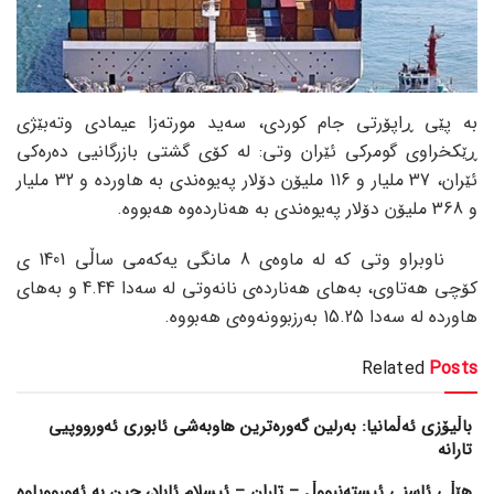
بە پێی ڕاپۆرتی جام کوردی، سەید مورتەزا عیمادی وتەبێژی
ڕێکخراوی گومرکی ئێران وتی: لە کۆی گشتی بازرگانیی دەرەکی
ئێران، 37 ملیار و 116 ملیۆن دۆلار پەیوەندی بە هاوردە و 32 ملیار
و 368 ملیۆن دۆلار پەیوەندی بە هەناردەوە هەبووە.
ناوبراو وتی کە لە ماوەی 8 مانگی یەکەمی ساڵی 1401 ی
کۆچی هەتاوی، بەهای هەناردەی نانەوتی لە سەدا 4.44 و بەهای
هاوردە لە سەدا 15.25 بەرزبوونەوەی هەبووە.
Related
Posts
باڵیۆزی ئەڵمانیا: بەرلین گەورەترین هاوبەشی ئابوری ئەورووپیی
تارانە
هێڵی ئاسنی ئیستەنبووڵ – تاران – ئیسلام ئاباد، چین بە ئەورووپاوە