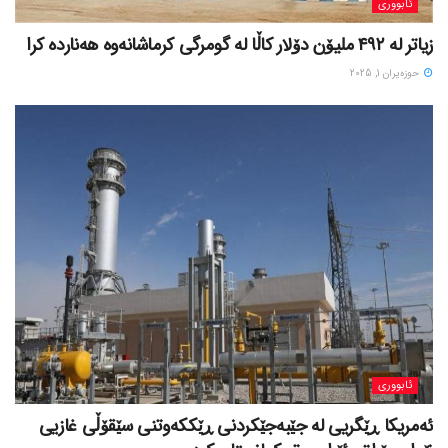
ئابووری
زیاتر لە ٤٩٢ ملیۆن دۆلار کاڵا لە گومرگی کرماشانەوە هەناردە کرا
حوزه‌یران 1, 2025
ئابووری
ئەمریکا ڕێگریی لە جێبەجێکردنی ڕێککەوتنی سێقۆڵی غازیی