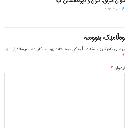
نێوان عێراق، ئێران و تورکمانستان کرد
ئایار 31, 2025
وەڵامێک بنووسە
پۆستی ئەلیکترۆنییەکەت بڵاوناکرێتەوە.
خانە پێویستەکان دەستنیشانکراون بە
*
لێدوان
*