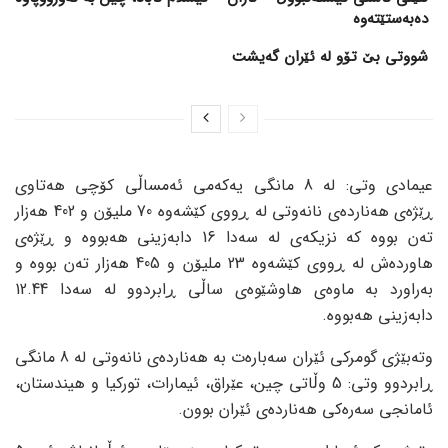
دەبەستێتەوە
شووتی بێ تۆو لە ئێران گەیشت
عیمادی وتی: لە 8 مانگی یەکەمی ئەمساڵی کۆچی هەتاوی
ڕێژەی هەناردەی نانەوتی لە ڕووی کێشەوە 70 ملیۆن و 402 هەزار
تەن بووە کە نزیکەی لە سەدا 16 دابەزینی هەبووە و ڕێژەی
هاوردەش لە ڕووی کێشەوە 23 ملیۆن و 405 هەزار تەن بووە و
بەراورد بە ماوەی هاوشێوەی ساڵی ڕابردوو لە سەدا 12.44
دابەزینی هەبووە.
وتەبێژی گومرکی ئێران سەبارەت بە هەناردەی نانەوتی لە 8 مانگی
ڕابردوو وتی: 5 وڵاتی چین، عێراق، ئیمارات، تورکیا و هیندستان،
ئامانجی سەرەکی هەناردەی ئێران بوون.