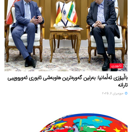
ئابووری
باڵیۆزی ئەڵمانیا: بەرلین گەورەترین هاوبەشی ئابوری ئەورووپیی
تارانە
حوزه‌یران 7, 2025