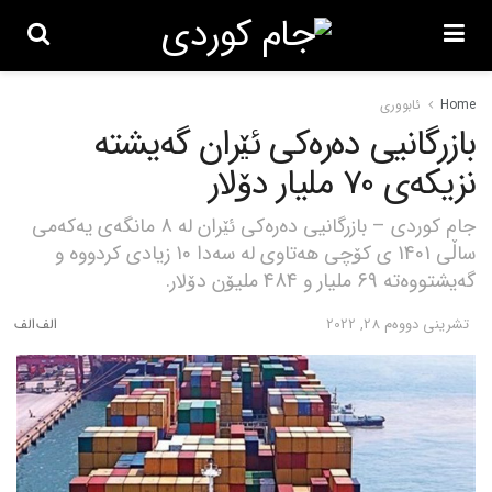
Home
ئابووری
بازرگانیی دەرەکی ئێران گەیشتە
نزیکەی 70 ملیار دۆلار
جام کوردی – بازرگانیی دەرەکی ئێران لە 8 مانگەی یەکەمی
ساڵی 1401 ی کۆچی هەتاوی لە سەدا 10 زیادی کردووە و
گەیشتووەتە 69 ملیار و 484 ملیۆن دۆلار.
تشرینی دووه‌م 28, 2022