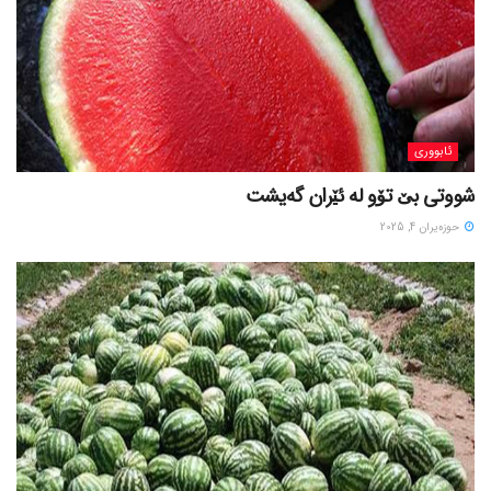
ئابووری
شووتی بێ تۆو لە ئێران گەیشت
حوزه‌یران 4, 2025