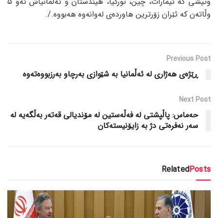
وتیشی کە ئیمارات، چین، تورکیا، هیندستان و ئەڵمانیاش ئەو 5
وڵاتەن کە ئێران زۆرترین هاوردەی لەوانەوە هەبووە./.
Previous Post
ڕێژەی هەژاری لە ئەڵمانیا بە شێوازی بەرچاو بەرزبووەتەوە
Next Post
حەماس: پاڵپشتی لە فەڵەستین لە مۆندیالی قەتەر بەڵگەیە لە
سەر نەفرەتی دژ بە زایۆنیستەکان
Related
Posts