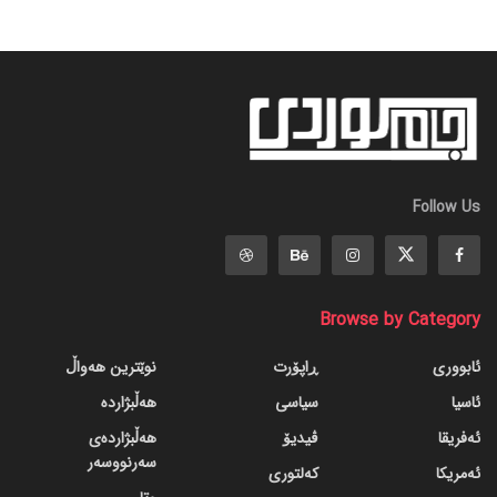
Follow Us
Browse by Category
ئابووری
ڕاپۆرت
نوێترین هەواڵ
ئاسیا
سیاسی
هەڵبژاردە
ئەفریقا
ڤیدیۆ
هەڵبژاردەی
سەرنووسەر
ئەمریکا
کەلتوری