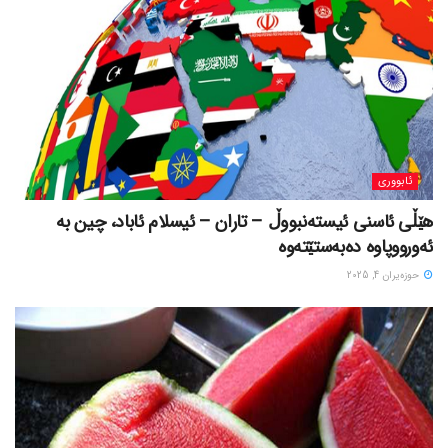
ئابووری
هێڵی ئاسنی ئیستەنبووڵ – تاران – ئیسلام ئاباد، چین بە
ئەورووپاوە دەبەستێتەوە
حوزه‌یران 4, 2025