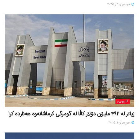
حوزه‌یران 3, 2025
ئابووری
زیاتر لە ٤٩٢ ملیۆن دۆلار کاڵا لە گومرگی کرماشانەوە هەناردە کرا
حوزه‌یران 1, 2025