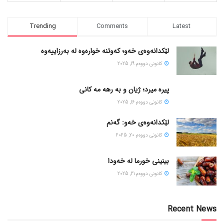
Trending
Comments
Latest
لێکدانەوەی خەو؛ کەوتنە خوارەوە لە بەرزاییەوە
كانونی دووه‌م 19, 2025
پیره میرد؛ ژیان و به رهه مه کانی
كانونی دووه‌م 16, 2025
لێکدانەوەی خەو: گەنم
كانونی دووه‌م 20, 2025
بینینی خورما لە خەودا
كانونی دووه‌م 21, 2025
Recent News