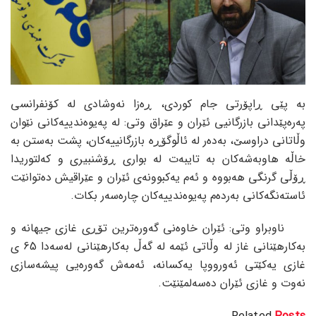
بە پێی ڕاپۆرتی جام کوردی، ڕەزا نەوشادی لە کۆنفرانسی
پەرەپێدانی بازرگانیی ئێران و عێراق وتی: لە پەیوەندییەکانی نێوان
وڵاتانی دراوسێ، بەدەر لە ئاڵوگۆڕە بازرگانییەکان، پشت بەستن بە
خاڵە هاوبەشەکان بە تایبەت لە بواری ڕۆشنبیری و کەلتوریدا
ڕۆڵی گرنگی هەبووە و ئەم یەکبوونەی ئێران و عێراقیش دەتوانێت
ئاستەنگەکانی بەردەم پەیوەندییەکان چارەسەر بکات.
ناوبراو وتی: ئێران خاوەنی گەورەترین تۆڕی غازی جیهانە و
بەکارهێنانی غاز لە وڵاتی ئێمە لە گەڵ بەکارهێنانی لەسەدا 65 ی
غازی یەکێتی ئەورووپا یەکسانە، ئەمەش گەورەیی پیشەسازی
نەوت و غازی ئێران دەسەلمێنێت.