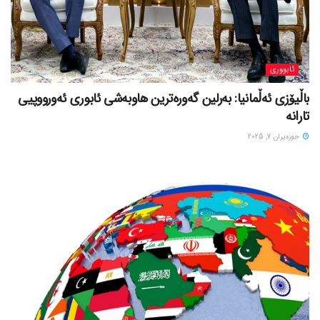
ئابووری
باڵیۆزی ئەڵمانیا: بەرلین گەورەترین هاوبەشی ئابوری ئەورووپیی
تارانە
حوزه‌یران 7, 2025