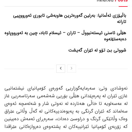
Related
Posts
باڵیۆزی ئەڵمانیا: بەرلین گەورەترین هاوبەشی ئابوری ئەورووپیی
تارانە
هێڵی ئاسنی ئیستەنبووڵ – تاران – ئیسلام ئاباد، چین بە ئەورووپاوە
دەبەستێتەوە
شووتی بێ تۆو لە ئێران گەیشت
نەوشادی وتی: سەرمایەگوزاریی گەورەی کۆمپانیای نیشتمانیی
غازی ئێران لە پەرەپێدانی هێڵی بۆریی شەشەمی سەرتاسەریی غاز
لە عەسەلویە تا خاڵی هەناردە لە نەوتی شار و شەلەمچە ئەوەی
سەلماند کە ئێران گرنگی بە پەیوەندییەکانی لە گەڵ وڵاتی عێراق
وەک وڵاتێکی گرنگ و دراوسێ دەدات، سەرەڕای ئەمەش دەبینین
کە زۆربەی کۆمپانیا ئێرانییەکان لە پشتەوەی دەروازەکانی عێراقدا