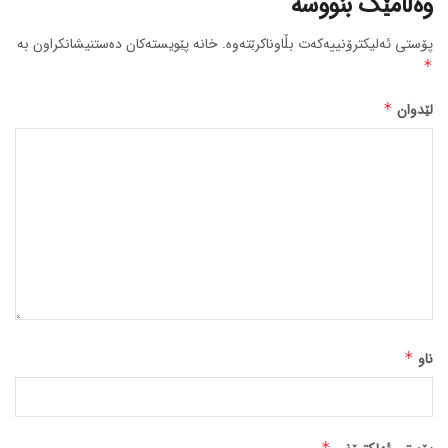
وەڵامێک بنووسە
پۆستی ئەلیکترۆنییەکەت بڵاوناکرێتەوە.
خانە پێویستەکان دەستنیشانکراون بە
*
لێدوان
*
ناو
*
*