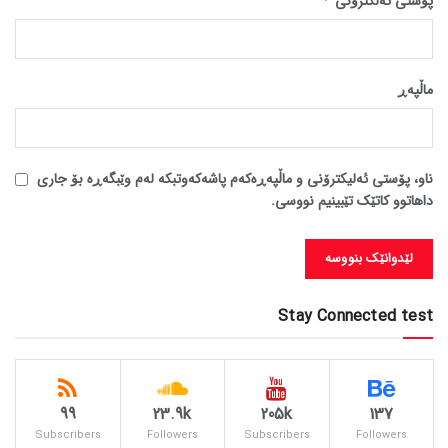
پۆستی ئەلکترۆنی
ماڵپه‌ڕ
ناو، پۆستی ئەلیکترۆنی و ماڵپەڕەکەم پاشەکەوتبکە لەم وێبگەڕە بۆ جاری
داهاتوو کاتێک تێبینیم نووسی.
Stay Connected test
99
23.9k
205k
137
Subscribers
Followers
Subscribers
Followers