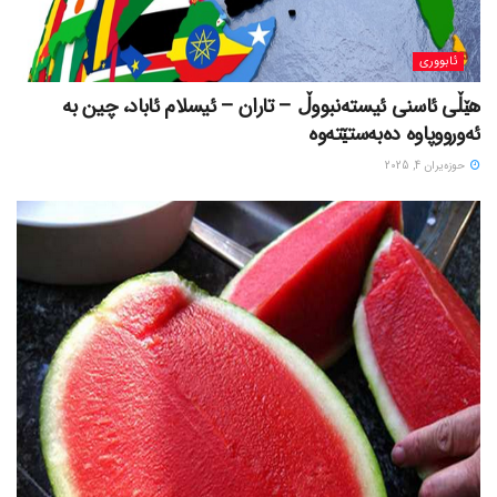
ئابووری
هێڵی ئاسنی ئیستەنبووڵ – تاران – ئیسلام ئاباد، چین بە
ئەورووپاوە دەبەستێتەوە
حوزه‌یران 4, 2025