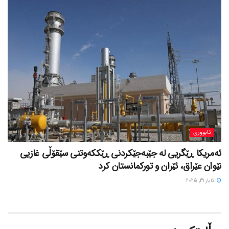
ئابووری
ئەمریکا ڕێگریی لە جێبەجێکردنی ڕێککەوتنی سێقۆڵی غازیی
نێوان عێراق، ئێران و تورکمانستان کرد
ئایار 31, 2025