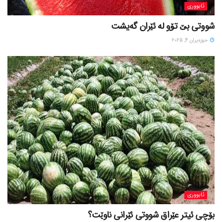
ئابووری
شووتی بێ تۆو لە ئێران گەیشت
حوزه‌یران 4, 2025
ئابووری
بۆچی ئیتر عێراق شووتی ئێرانی ناوێت؟