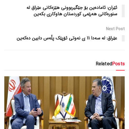
ئێران: ئامادەین بۆ جێگیربوونی هێزەکانی عێراق لە
سنورەکانی هەرێمی کوردستان هاوکاری بکەین
Next Post
عێراق: لە سەدا 11 ی نەوتی ئۆپێک پڵەس دابین دەکەین
Related
Posts