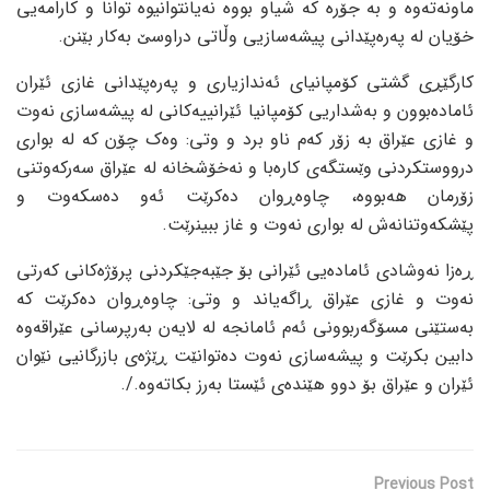
ماونەتەوە و بە جۆرە کە شیاو بووە نەیانتوانیوە توانا و کارامەیی
خۆیان لە پەرەپێدانی پیشەسازیی وڵاتی دراوسێ بەکار بێنن.
کارگێڕی گشتی کۆمپانیای ئەندازیاری و پەرەپێدانی غازی ئێران
ئامادەبوون و بەشداریی کۆمپانیا ئێرانییەکانی لە پیشەسازی نەوت
و غازی عێراق بە زۆر کەم ناو برد و وتی: وەک چۆن کە لە بواری
درووستکردنی وێستگەی کارەبا و نەخۆشخانە لە عێراق سەرکەوتنی
زۆرمان هەبووە، چاوەڕوان دەکرێت ئەو دەسکەوت و
پێشکەوتنانەش لە بواری نەوت و غاز ببینرێت.
ڕەزا نەوشادی ئامادەیی ئێرانی بۆ جێبەجێکردنی پرۆژەکانی کەرتی
نەوت و غازی عێراق ڕاگەیاند و وتی: چاوەڕوان دەکرێت کە
بەستێنی مسۆگەربوونی ئەم ئامانجە لە لایەن بەرپرسانی عێراقەوە
دابین بکرێت و پیشەسازی نەوت دەتوانێت ڕێژەی بازرگانیی نێوان
ئێران و عێراق بۆ دوو هێندەی ئێستا بەرز بکاتەوە./.
Previous Post