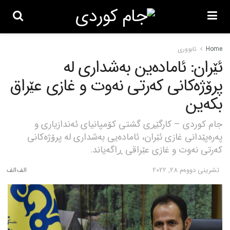
Home
ئابووری
ئێران: ئامادەین بەشداری لە
پرۆژەکانی کەرتی نەوت و غازی عێراق
بکەین
جام کوردی – کارگێڕی گشتی کۆمپانیای ئەندازیاری و
پەرەپێدانی غازی ئێران، ئامادەیی بەشداری لە پرۆژەکانی
کەرتی نەوت و غازی عێراقی ڕاگەیاند.
تشرینی دووه‌م 28, 2022