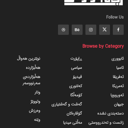
Follow Us
Browse by Category
ئابووری
ڕاپۆرت
نوێترین هەواڵ
ئاسیا
سیاسی
هەڵبژاردە
ئەفریقا
ڤیدیۆ
هەڵبژاردەی
سەرنووسەر
ئەمریکا
کەلتوری
وتار
ئەورووپا
کۆمەڵگا
وتووێژ
جیهان
گه‌شت و گه‌شتیاری
وەرزش
دسته‌بندی نشده
گۆڤاره‌کان
وێنە
زانست و تەندرووستی
مەڵتی میدیا