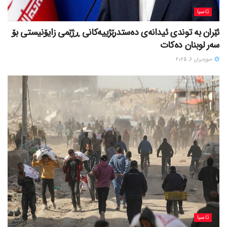
ئاسیا
ئێران بە توندی ئیدانەی دەستدرێژییەکانی ڕژێمی زایۆنیستی بۆ
سەر لوبنان دەکات
حوزه‌یران 6, 2025
ئاسیا