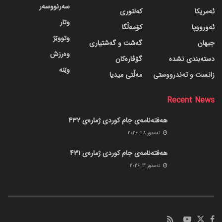
سەرنووسەر
ئەمریکا
کەلتوری
وتار
ئەورووپا
کۆمەڵگا
وتووێژ
جیهان
گه‌شت و گه‌شتیاری
وەرزش
دسته‌بندی نشده
گۆڤاره‌کان
وێنە
زانست و تەندرووستی
مەڵتی میدیا
Recent News
هەفتەنامەی جام کوردی ژمارەی 432
ته‌مموز 28, 2026
هەفتەنامەی جام کوردی ژمارەی 431
ته‌مموز 14, 2026