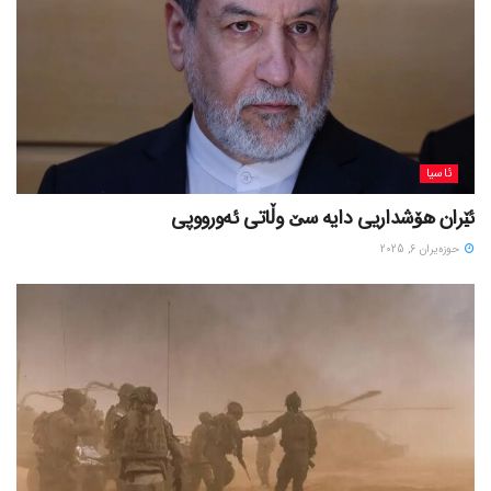
ئاسیا
ئێران هۆشداریی دایە سێ وڵاتی ئەورووپی
حوزه‌یران 6, 2025