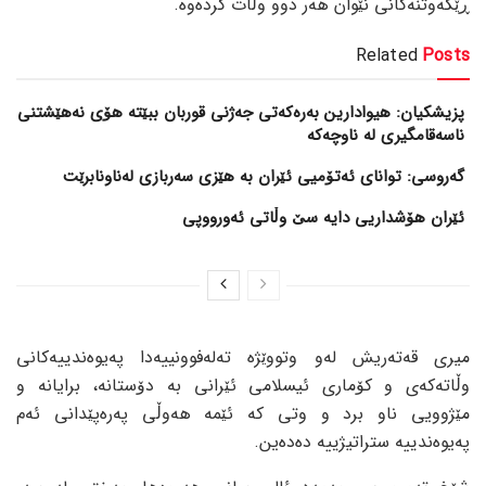
ڕێکەوتنەکانی نێوان هەر دوو وڵات کردەوە.
Related
Posts
پزیشکیان: هیوادارین بەرەکەتی جەژنی قوربان ببێتە هۆی نەهێشتنی
ناسەقامگیری لە ناوچەکە
گەروسی: توانای ئەتۆمیی ئێران بە هێزی سەربازی لەناونابرێت
ئێران هۆشداریی دایە سێ وڵاتی ئەورووپی
میری قەتەریش لەو وتووێژە تەلەفوونییەدا پەیوەندییەکانی
وڵاتەکەی و کۆماری ئیسلامی ئێرانی بە دۆستانە، برایانە و
مێژوویی ناو برد و وتی کە ئێمە هەوڵی پەرەپێدانی ئەم
پەیوەندییە ستراتیژییە دەدەین.