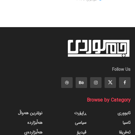
Follow Us
Browse by Category
ئابووری
ڕاپۆرت
نوێترین هەواڵ
ئاسیا
سیاسی
هەڵبژاردە
ئەفریقا
ڤیدیۆ
هەڵبژاردەی