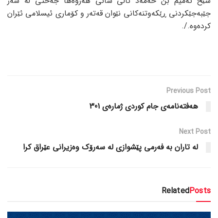
شێخ تەمیم بن حەمەد ئالی سانی هەروەها جەختی لە سەر
جێبەجێکردنی ڕێکەوتنەکانی نێوان قەتەر و کۆماری ئیسلامی ئێران
کردەوە./.
Previous Post
هەفتەنامەی جام کوردی ژمارەی 301
Next Post
لە تاران بە فەرمی پێشوازی لە سەرۆک وەزیرانی عێراق کرا
Related
Posts