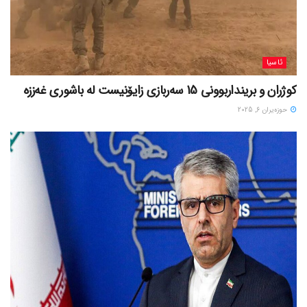
ئاسیا
کوژران و برینداربوونی 15 سەربازی زایۆنیست لە باشوری غەززە
حوزه‌یران 6, 2025