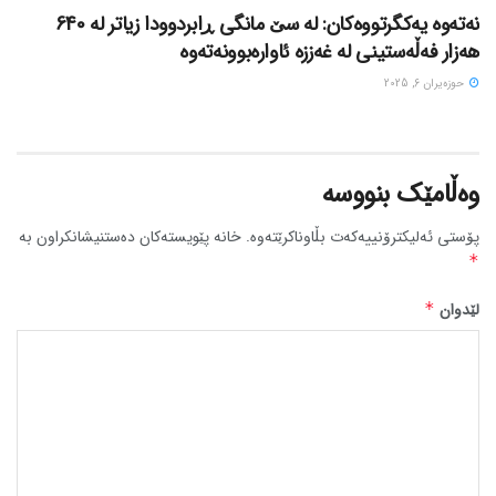
نەتەوە یەکگرتووەکان: لە سێ مانگی ڕابردوودا زیاتر لە 640
هەزار فەڵەستینی لە غەززە ئاوارەبوونەتەوە
حوزه‌یران 6, 2025
وەڵامێک بنووسە
پۆستی ئەلیکترۆنییەکەت بڵاوناکرێتەوە.
خانە پێویستەکان دەستنیشانکراون بە
*
لێدوان
*