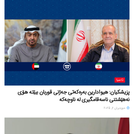
ئاسیا
پزیشکیان: هیوادارین بەرەکەتی جەژنی قوربان ببێتە هۆی
نەهێشتنی ناسەقامگیری لە ناوچەکە
حوزه‌یران 6, 2025