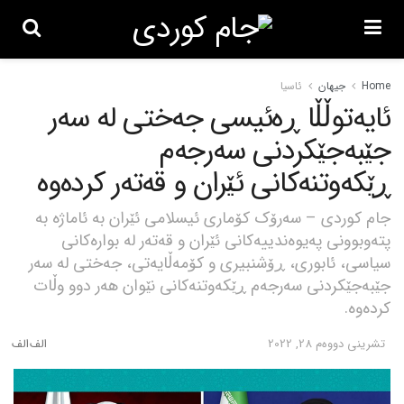
Home
جیهان
ئاسیا
ئایەتوڵڵا ڕەئیسی جەختی لە سەر
جێبەجێکردنی سەرجەم
ڕێکەوتنەکانی ئێران و قەتەر کردەوە
جام کوردی – سەرۆک کۆماری ئیسلامی ئێران بە ئاماژە بە
پتەوبوونی پەیوەندییەکانی ئێران و قەتەر لە بوارەکانی
سیاسی، ئابوری، ڕۆشنبیری و کۆمەڵایەتی، جەختی لە سەر
جێبەجێکردنی سەرجەم ڕێکەوتنەکانی نێوان هەر دوو وڵات
کردەوە.
تشرینی دووه‌م 28, 2022