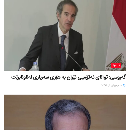
ئاسیا
گەروسی: توانای ئەتۆمیی ئێران بە هێزی سەربازی لەناونابرێت
حوزه‌یران 6, 2025