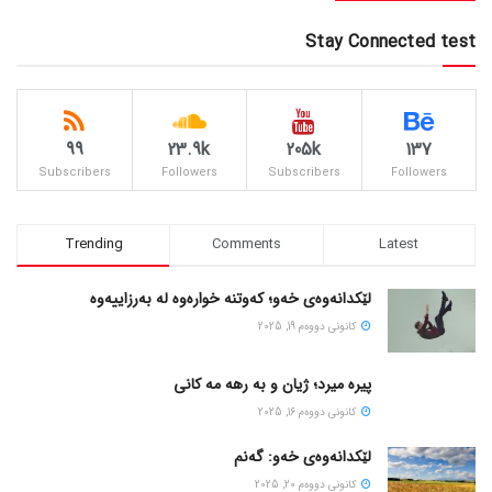
Stay Connected test
99
23.9k
205k
137
Subscribers
Followers
Subscribers
Followers
Trending
Comments
Latest
لێکدانەوەی خەو؛ کەوتنە خوارەوە لە بەرزاییەوە
كانونی دووه‌م 19, 2025
پیره میرد؛ ژیان و به رهه مه کانی
كانونی دووه‌م 16, 2025
لێکدانەوەی خەو: گەنم
كانونی دووه‌م 20, 2025