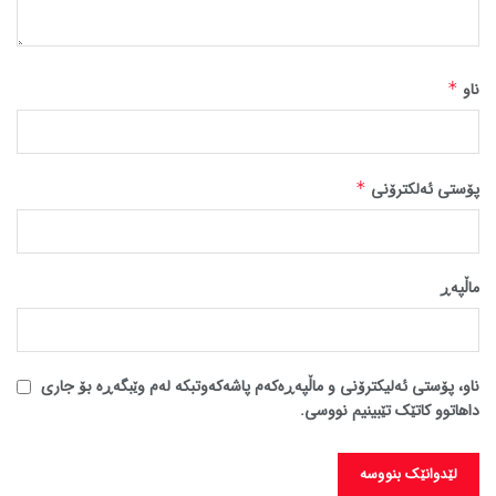
ناو
*
پۆستی ئەلکترۆنی
*
ماڵپه‌ڕ
ناو، پۆستی ئەلیکترۆنی و ماڵپەڕەکەم پاشەکەوتبکە لەم وێبگەڕە بۆ جاری
داهاتوو کاتێک تێبینیم نووسی.