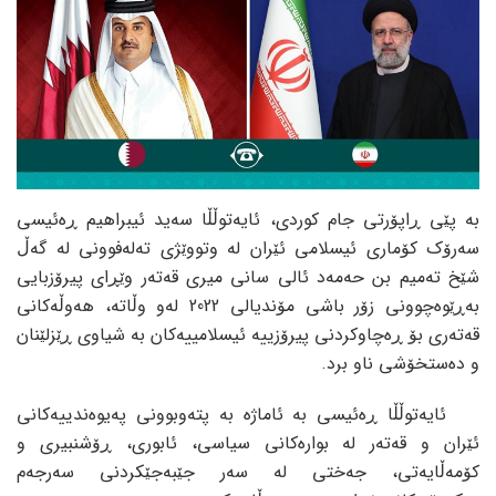
بە پێی ڕاپۆرتی جام کوردی، ئایەتوڵڵا سەید ئیبراهیم ڕەئیسی
سەرۆک کۆماری ئیسلامی ئێران لە وتووێژی تەلەفوونی لە گەڵ
شێخ تەمیم بن حەمەد ئالی سانی میری قەتەر وێڕای پیرۆزبایی
بەڕێوەچوونی زۆر باشی مۆندیالی 2022 لەو وڵاتە، هەوڵەکانی
قەتەری بۆ ڕەچاوکردنی پیرۆزییە ئیسلامییەکان بە شیاوی ڕێزلێنان
و دەستخۆشی ناو برد.
ئایەتوڵڵا ڕەئیسی بە ئاماژە بە پتەوبوونی پەیوەندییەکانی
ئێران و قەتەر لە بوارەکانی سیاسی، ئابوری، ڕۆشنبیری و
کۆمەڵایەتی، جەختی لە سەر جێبەجێکردنی سەرجەم