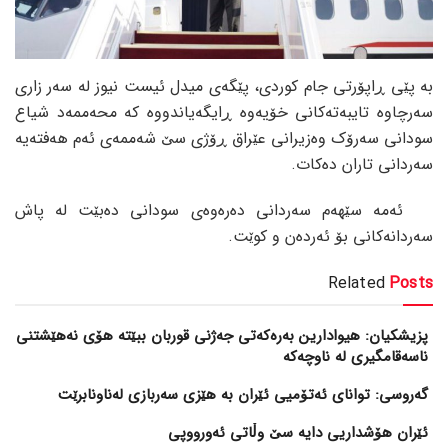
بە پێی ڕاپۆرتی جام کوردی، پێگەی میدل ئیست نیوز لە سەر زاری
سەرچاوە تایبەتەکانی خۆیەوە ڕایگەیاندووە کە محەممەد شیاع
سودانی سەرۆک وەزیرانی عێراق ڕۆژی سێ شەممەی ئەم هەفتەیە
سەردانی تاران دەکات.
ئەمە سێهەم سەردانی دەرەوەی سودانی دەبێت لە پاش
سەردانەکانی بۆ ئەردەن و کوێت.
Related
Posts
پزیشکیان: هیوادارین بەرەکەتی جەژنی قوربان ببێتە هۆی نەهێشتنی
ناسەقامگیری لە ناوچەکە
گەروسی: توانای ئەتۆمیی ئێران بە هێزی سەربازی لەناونابرێت
ئێران هۆشداریی دایە سێ وڵاتی ئەورووپی