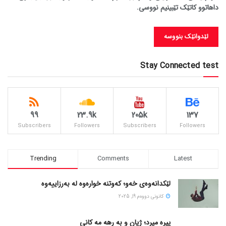
داهاتوو کاتێک تێبینیم نووسی.
Stay Connected test
99
23.9k
205k
137
Subscribers
Followers
Subscribers
Followers
Trending
Comments
Latest
لێکدانەوەی خەو؛ کەوتنە خوارەوە لە بەرزاییەوە
كانونی دووه‌م 19, 2025
پیره میرد؛ ژیان و به رهه مه کانی