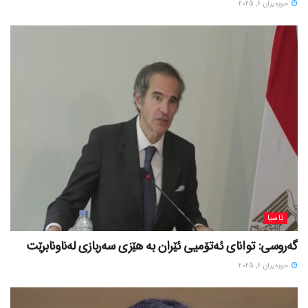
حوزه‌یران 6, 2025
ئاسیا
گەروسی: توانای ئەتۆمیی ئێران بە هێزی سەربازی لەناونابرێت
حوزه‌یران 6, 2025