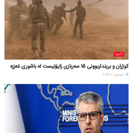
ئاسیا
کوژران و برینداربوونی 15 سەربازی زایۆنیست لە باشوری غەززە
حوزه‌یران 6, 2025