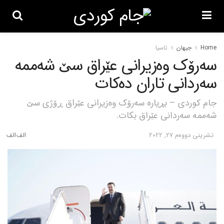
Home
جیهان
ئاسیا
سەرۆک وەزیرانی عێراق سێ شەممە
سەردانی تاران دەکات
جام کوردی – بڕیارە سەرۆک وەزیرانی عێراق ڕۆژی سێ
شەممە سەردانی عێراق بکات.
تشرینی دووه‌م 27, 2022