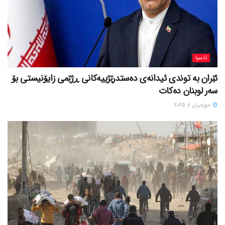
ئاسیا
ئێران بە توندی ئیدانەی دەستدرێژییەکانی ڕژێمی زایۆنیستی بۆ
سەر لوبنان دەکات
حوزه‌یران 6, 2025