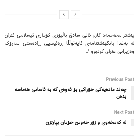
پێشتر محەممەد کازم ئالی سادق باڵیۆزی کۆماری ئیسلامی ئێران
لە بەغدا بانگهێشتنامەی ئایەتوڵڵا ڕەئیسیی ڕادەستی سەرۆک
وەزیرانی عێراق کردبوو./.
Previous Post
چەند مادەیەکی خۆراکی بۆ ئەوەی کە بە ئاسانی هەناسە
بدەن
Next Post
لە کەمخەوی و زۆر خەوتن خۆتان بپارێزن