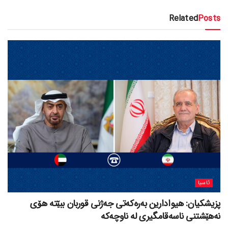
Related
Posts
ئاسیا
پزیشکیان: هیوادارین بەرەکەتی جەژنی قوربان ببێتە هۆی
نەهێشتنی ناسەقامگیری لە ناوچەکە