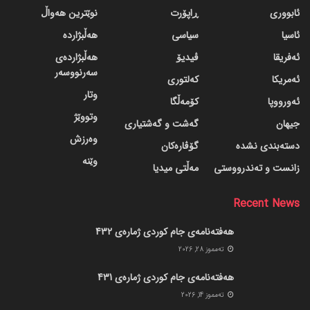
ئابووری
ڕاپۆرت
نوێترین هەواڵ
ئاسیا
سیاسی
هەڵبژاردە
ئەفریقا
ڤیدیۆ
هەڵبژاردەی
سەرنووسەر
ئەمریکا
کەلتوری
وتار
ئەورووپا
کۆمەڵگا
وتووێژ
جیهان
گه‌شت و گه‌شتیاری
وەرزش
دسته‌بندی نشده
گۆڤاره‌کان
وێنە
زانست و تەندرووستی
مەڵتی میدیا
Recent News
هەفتەنامەی جام کوردی ژمارەی 432
ته‌مموز 28, 2026
هەفتەنامەی جام کوردی ژمارەی 431
ته‌مموز 14, 2026