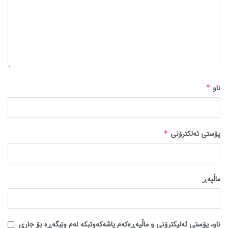
ناو
*
پۆستی ئەلکترۆنی
*
ماڵپه‌ڕ
ناو، پۆستی ئەلیکترۆنی و ماڵپەڕەکەم پاشەکەوتبکە لەم وێبگەڕە بۆ جاری