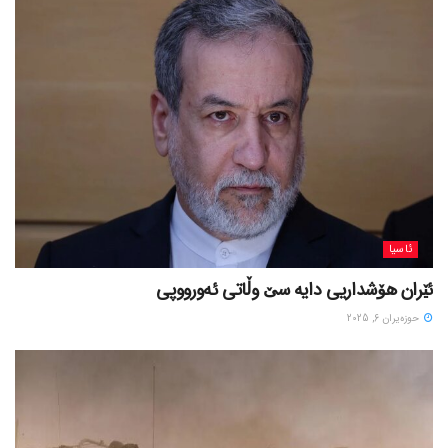
ئاسیا
ئێران هۆشداریی دایە سێ وڵاتی ئەورووپی
حوزه‌یران 6, 2025