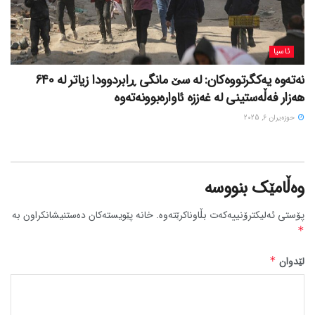
ئاسیا
نەتەوە یەکگرتووەکان: لە سێ مانگی ڕابردوودا زیاتر لە 640
هەزار فەڵەستینی لە غەززە ئاوارەبوونەتەوە
حوزه‌یران 6, 2025
وەڵامێک بنووسە
پۆستی ئەلیکترۆنییەکەت بڵاوناکرێتەوە.
خانە پێویستەکان دەستنیشانکراون بە
*
لێدوان
*