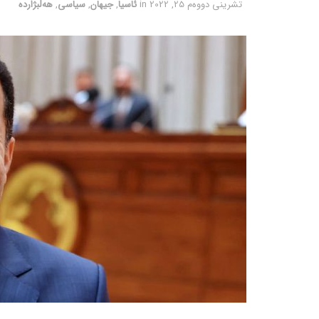
تشرینی دووه‌م 25, 2022
in
ئاسیا
,
جیهان
,
سیاسی
,
هەڵبژاردە