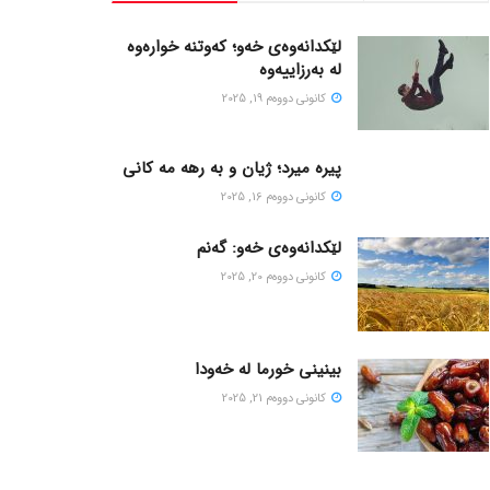
لێکدانەوەی خەو؛ کەوتنە خوارەوە
لە بەرزاییەوە
كانونی دووه‌م 19, 2025
پیره میرد؛ ژیان و به رهه مه کانی
كانونی دووه‌م 16, 2025
لێکدانەوەی خەو: گەنم
كانونی دووه‌م 20, 2025
بینینی خورما لە خەودا
كانونی دووه‌م 21, 2025