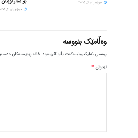
بۆ سەر لوبنان 
حوزه‌یران 6, 2025
حوزه‌یران 6, 2025
وەڵامێک بنووسە
پۆستی ئەلیکترۆنییەکەت بڵاوناکرێتەوە.
خانە پێویستەکان دەستنی
لێدوان
*