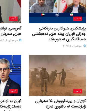
ئاسیا
ئاسیا
پزیشکیان: هیوادارین بەرەکەتی
گەروسی: توانای
جەژنی قوربان ببێتە هۆی نەهێشتنی
هێزی سەربازی 
ناسەقامگیری لە ناوچەکە
حوزه‌یران 6, 2025
حوزه‌یران 6, 2025
ئاسیا
ئاسیا
کوژران و برینداربوونی 15 سەربازی
ئێران بە توندی
زایۆنیست لە باشوری غەززە
دەستدرێژییەکا