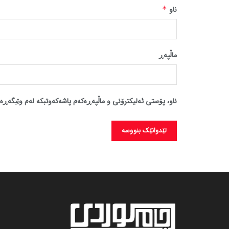
ناو
*
ماڵپه‌ڕ
ناو، پۆستی ئەلیکترۆنی و ماڵپەڕەکەم پاشەکەوتبکە لەم وێبگەڕە 