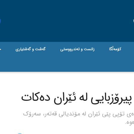
کۆمەڵگا
زانست و تەندرووستی
گه‌شت و گه‌شتیاری
ج
یرۆزبایی لە ئێران دەکات
ی تۆپی پێی ئێران لە مۆندیالی قەتەر، سەرۆک
وە.