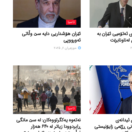
ئاسیا
 ئەتۆمیی ئێران بە
ئێران هۆشداریی دایە سێ وڵاتی
لەناونابرێت
ئەورووپی
حوزه‌یران 6, 2025
ئاسیا
 ئیدانەی
نەتەوە یەکگرتووەکان: لە سێ مانگی
نی ڕژێمی زایۆنیستی
ڕابردوودا زیاتر لە 640 هەزار