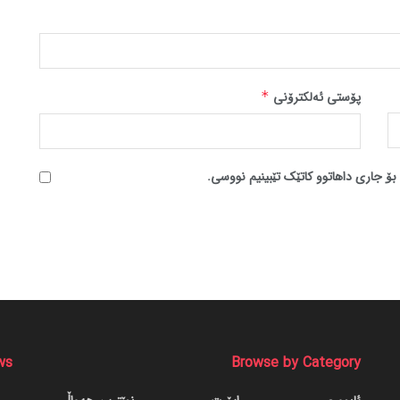
پۆستی ئەلکترۆنی
*
بۆ جاری داهاتوو کاتێک تێبینیم نووسی.
ws
Browse by Category