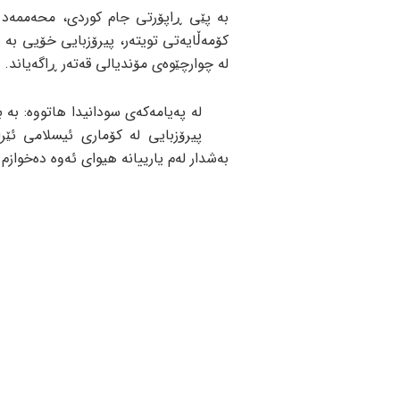
بە پێی ڕاپۆرتی جام کوردی، محەممەد 
کۆمەڵایەتی تویتەر، پیرۆزبایی خۆیی بە ب
لە چوارچێوەی مۆندیالی قەتەر ڕاگەیاند.
لە پەیامەکەی سودانیدا هاتووە: بە ب
پیرۆزبایی لە کۆماری ئیسلامی ئێر
بەشدار لەم یارییانە هیوای ئەوە دەخوازم