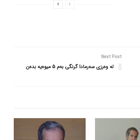
Next Post
لە وەرزی سەرمادا گرنگی بەم 5 میوەیە بدەن