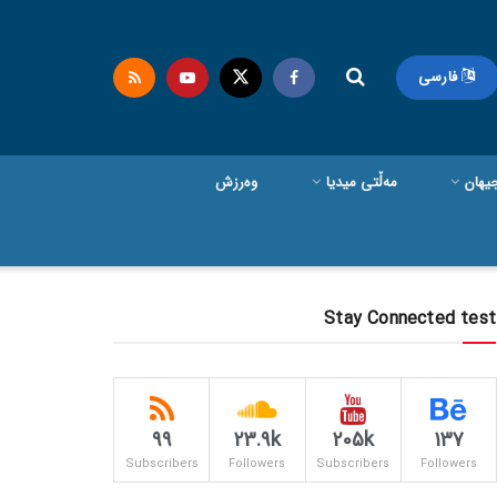
فارسی
یهان
مەڵتی میدیا
وەرزش
Stay Connected test
99
23.9k
205k
137
Subscribers
Followers
Subscribers
Followers