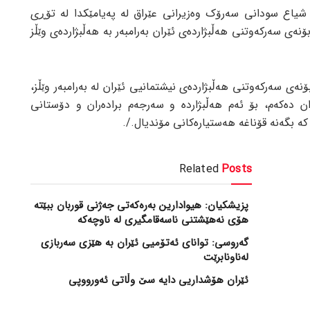
شیاع سودانی سەرۆک وەزیرانی عێراق لە پەیامێکدا لە تۆڕی
ۆنەی سەرکەوتنی هەڵبژاردەی ئێران بەرامبەر بە هەڵبژاردەی وێڵز
ۆنەی سەرکەوتنی هەڵبژاردەی نیشتمانیی ئێران لە بەرامبەر وێڵز،
ان دەکەم، بۆ ئەم هەڵبژاردە و سەرجەم برادەران و دۆستانی
 کە بگەنە قۆناغە هەستیارەکانی مۆندیال./.
Related
Posts
پزیشکیان: هیوادارین بەرەکەتی جەژنی قوربان ببێتە
هۆی نەهێشتنی ناسەقامگیری لە ناوچەکە
گەروسی: توانای ئەتۆمیی ئێران بە هێزی سەربازی
لەناونابرێت
ئێران هۆشداریی دایە سێ وڵاتی ئەورووپی