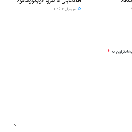
دەکات
فەڵەستینی لە غەززە ئاوارەبوونەتەوە
حوزه‌یران 6, 2025
شانکراون بە
*