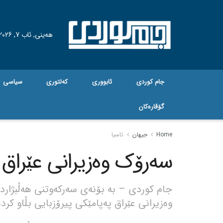
هه‌ینی, ئاب 7, 2026
جام کوردی
ئابووری
کەلتوری
سیاسی
گۆڤاره‌کان
Home
جیهان
ئاسیا
سەرۆک وەزیرانی عێراق پ
جام کوردی – بە بۆنەی سەرکەوتنی هەڵبژاردە
وەزیرانی عێراق پەپامێکی پیرۆزبایی بڵاو کردە