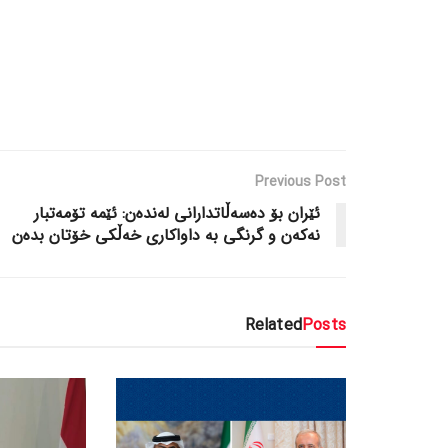
Previous Post
ئێران بۆ دەسەڵاتدارانی لەندەن: ئێمە تۆمەتبار
نەکەن و گرنگی بە داواکاری خەڵکی خۆتان بدەن
Related
Posts