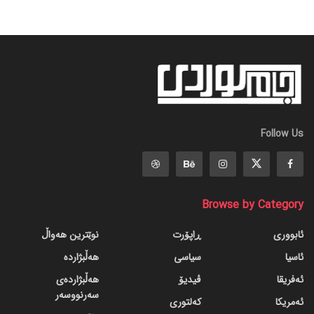
Follow Us
Browse by Category
ئابووری
ڕاپۆرت
نوێترین هەواڵ
ئاسیا
سیاسی
هەڵبژاردە
ئەفریقا
ڤیدیۆ
هەڵبژاردەی
سەرنووسەر
ئەمریکا
کەلتوری