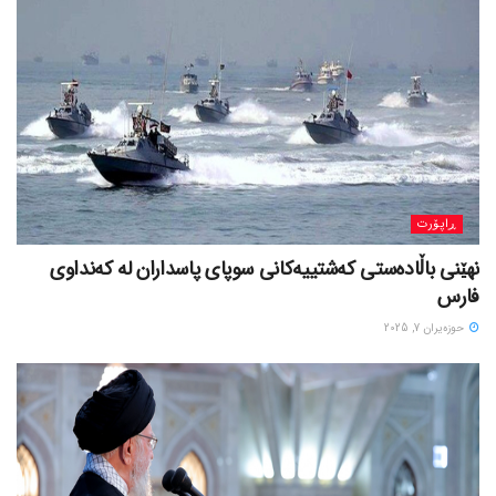
ڕاپۆرت
نهێنی باڵادەستی کەشتییەکانی سوپای پاسداران لە کەنداوی
فارس
حوزه‌یران 7, 2025