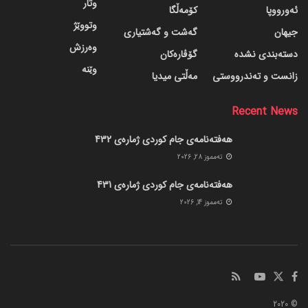
وتار
ئەورووپا
کۆمەڵگا
وتووێژ
جیهان
گه‌شت و گه‌شتیاری
وەرزش
دسته‌بندی نشده
گۆڤاره‌کان
وێنە
زانست و تەندرووستی
مەڵتی میدیا
Recent News
هەفتەنامەی جام کوردی ژمارەی 432
ته‌مموز 28, 2026
هەفتەنامەی جام کوردی ژمارەی 431
ته‌مموز 14, 2026
© 2020