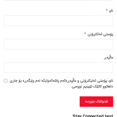
ناو
*
پۆستی ئەلکترۆنی
*
ماڵپه‌ڕ
ناو، پۆستی ئەلیکترۆنی و ماڵپەڕەکەم پاشەکەوتبکە لەم وێبگەڕە بۆ جاری
داهاتوو کاتێک تێبینیم نووسی.
Stay Connected test