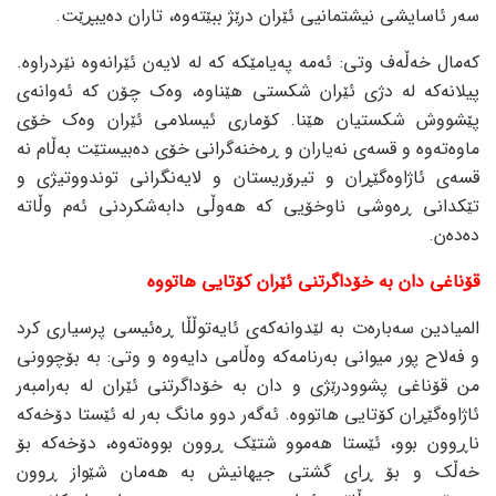
سەر ئاسایشی نیشتمانیی ئێران درێژ ببێتەوە، تاران دەیبڕێت.
کەمال خەڵەف وتی: ئەمە پەیامێکە کە لە لایەن ئێرانەوە نێردراوە.
پیلانەکە لە دژی ئێران شکستی هێناوە، وەک چۆن کە ئەوانەی
پێشووش شکستیان هێنا. کۆماری ئیسلامی ئێران وەک خۆی
ماوەتەوە و قسەی نەیاران و ڕەخنەگرانی خۆی دەبیستێت بەڵام نە
قسەی ئاژاوەگێڕان و تیرۆریستان و لایەنگرانی توندووتیژی و
تێکدانی ڕەوشی ناوخۆیی کە هەوڵی دابەشکردنی ئەم وڵاتە
دەدەن.
قۆناغی دان بە خۆداگرتنی ئێران کۆتایی هاتووە
المیادین سەبارەت بە لێدوانەکەی ئایەتوڵڵا ڕەئیسی پرسیاری کرد
و فەلاح پور میوانی بەرنامەکە وەڵامی دایەوە و وتی: بە بۆچوونی
من قۆناغی پشوودرێژی و دان بە خۆداگرتنی ئێران لە بەرامبەر
ئاژاوەگێڕان کۆتایی هاتووە. ئەگەر دوو مانگ بەر لە ئێستا دۆخەکە
ناڕوون بوو، ئێستا هەموو شتێک ڕوون بووەتەوە، دۆخەکە بۆ
خەڵک و بۆ ڕای گشتی جیهانیش بە هەمان شێواز ڕوون