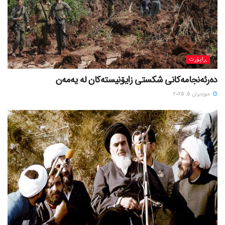
ڕاپۆرت
دەرئەنجامەکانی شکستی زایۆنیستەکان لە یەمەن
حوزه‌یران 5, 2025