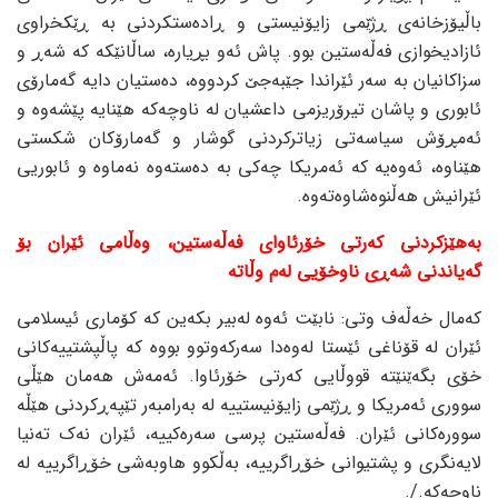
باڵیۆزخانەی ڕژێمی زایۆنیستی و ڕادەستکردنی بە ڕێکخراوی
ئازادیخوازی فەڵەستین بوو. پاش ئەو بڕیارە، ساڵانێکە کە شەڕ و
سزاکانیان بە سەر ئێراندا جێبەجێ کردووە، دەستیان دایە گەمارۆی
ئابوری و پاشان تیرۆریزمی داعشیان لە ناوچەکە هێنایە پێشەوە و
ئەمڕۆش سیاسەتی زیاترکردنی گوشار و گەمارۆکان شکستی
هێناوە، ئەوەیە کە ئەمریکا چەکی بە دەستەوە نەماوە و ئابوریی
ئێرانیش هەڵنوەشاوەتەوە.
بەهێزکردنی کەرتی خۆرئاوای فەڵەستین، وەڵامی ئێران بۆ
گەیاندنی شەڕی ناوخۆیی لەم وڵاتە
کەمال خەڵەف وتی: نابێت ئەوە لەبیر بکەین کە کۆماری ئیسلامی
ئێران لە قۆناغی ئێستا لەوەدا سەرکەوتوو بووە کە پاڵپشتییەکانی
خۆی بگەێنێتە قووڵایی کەرتی خۆرئاوا. ئەمەش هەمان هێڵی
سووری ئەمریکا و ڕژێمی زایۆنیستییە لە بەرامبەر تێپەڕکردنی هێڵە
سوورەکانی ئێران. فەڵەستین پرسی سەرەکییە، ئێران نەک تەنیا
لایەنگری و پشتیوانی خۆڕاگرییە، بەڵکوو هاوبەشی خۆڕاگرییە لە
ناوچەکە./.