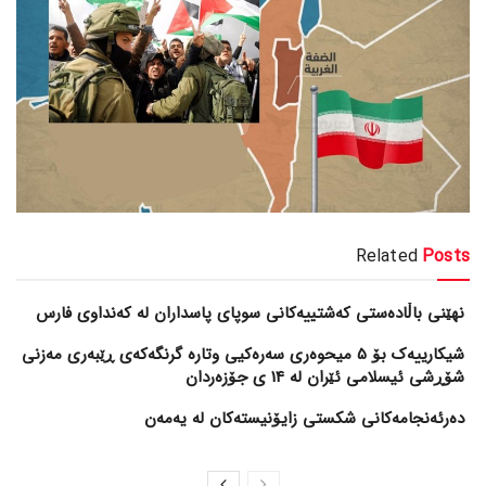
Related
Posts
نهێنی باڵادەستی کەشتییەکانی سوپای پاسداران لە کەنداوی فارس
شیکارییەک بۆ 5 میحوەری سەرەکیی وتارە گرنگەکەی ڕێبەری مەزنی
شۆڕشی ئیسلامی ئێران لە 14 ی جۆزەردان
دەرئەنجامەکانی شکستی زایۆنیستەکان لە یەمەن