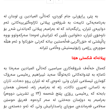
بە پێی ڕاپۆرتی جام کوردی، کەناڵی المیادین ی لوبنان لە
بەرنامەیەکی تایبەت بە شرۆڤەی پیلانی ئاژاوەگێڕییەکانی ئەم
دواییەی ئێران، ڕایگەیاند کە لە بەرامبەر پیلانی گەیاندنی شەڕ بۆ
ناوخۆی ئێران، دەتوانین بڵێین کە ئێرانیش لەوەدا سەرکەوتوو بووە
پاڵپشتی لە خۆڕاگریی فەڵەستین بباتە کەرتی خۆرئاوا و ئەم هێڵە
سوورەی ڕژێمی زایۆنیستیش وەڵامی ئێرانە.
پیلانەکە شکستی هێنا
کەمال خەڵەف شرۆڤەکاری سیاسیی کەناڵی المیادین سەرەتا بە
ئاماژە بە لێدوانەکانی ئایەتوڵڵا سەید ئیبراهیم ڕەئیسی سەرۆک
کۆماری ئیسلامی ئێران وتی: ئەوەی کە لە ئێران ڕوو دەدات، تاران
بە ئاسانی لەبیری ناکات، زلە لە بەرامبەر زلە، ئەمەش هەمان
بابەتە کە ڕەئیسی ڕۆژی پێنج شەممە (24 ی تشرینی دووەم)
بەرامبەر بە دوژمنان جەختی لە سەر کردەوە. فەریق حوسێن
سەلامی فەرماندەی سوپای پاسدارانیش وتی کە ئەو دەستەی بۆ