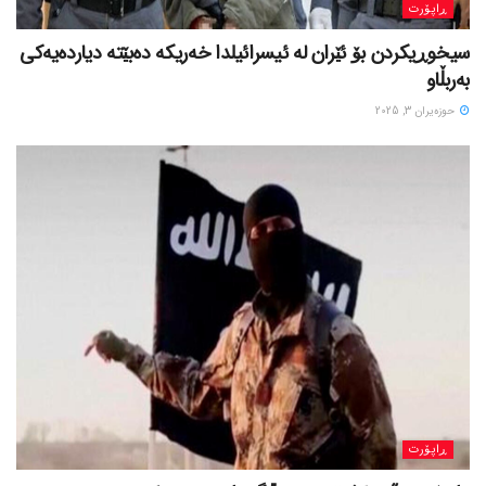
ڕاپۆرت
سیخوڕیکردن بۆ ئێران لە ئیسرائیلدا خەریکە دەبێتە دیاردەیەکی
بەربڵاو
حوزه‌یران 3, 2025
ڕاپۆرت