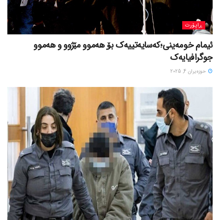
ڕاپۆرت
ئیمام خومەینی؛کەسایەتییەک بۆ هەموو مێژوو و هەموو
جوگرافیایەک
حوزه‌یران 4, 2025