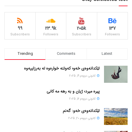
99
23.9k
205k
137
Subscribers
Followers
Subscribers
Followers
Trending
Comments
Latest
لێکدانەوەی خەو؛ کەوتنە خوارەوە لە بەرزاییەوە
كانونی دووه‌م 19, 2025
پیره میرد؛ ژیان و به رهه مه کانی
كانونی دووه‌م 16, 2025
لێکدانەوەی خەو: گەنم
كانونی دووه‌م 20, 2025