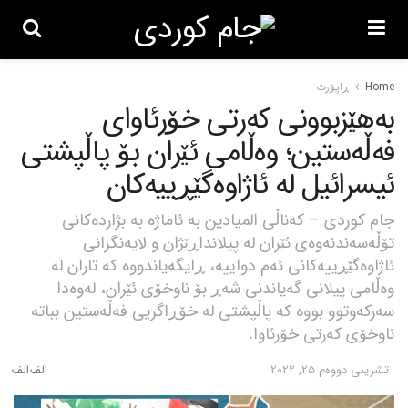
Home
ڕاپۆرت
بەهێزبوونی کەرتی خۆرئاوای
فەڵەستین؛ وەڵامی ئێران بۆ پاڵپشتی
ئیسرائیل لە ئاژاوەگێڕییەکان
جام کوردی – کەناڵی المیادین بە ئاماژە بە بژاردەکانی
تۆڵەسەندنەوەی ئێران لە پیلانداڕێژان و لایەنگرانی
ئاژاوەگێڕییەکانی ئەم دواییە، ڕایگەیاندووە کە تاران لە
وەڵامی پیلانی گەیاندنی شەڕ بۆ ناوخۆی ئێران، لەوەدا
سەرکەوتوو بووە کە پاڵپشتی لە خۆڕاگریی فەڵەستین بباتە
ناوخۆی کەرتی خۆرئاوا.
تشرینی دووه‌م 25, 2022