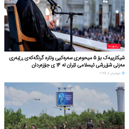
ڕاپۆرت
شیکارییەک بۆ 5 میحوەری سەرەکیی وتارە گرنگەکەی ڕێبەری
مەزنی شۆڕشی ئیسلامی ئێران لە 14 ی جۆزەردان
حوزه‌یران 6, 2025