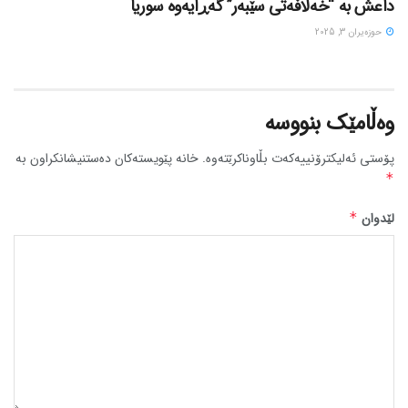
داعش بە “خەلافەتی سێبەر” گەڕایەوە سوریا
حوزه‌یران 3, 2025
وەڵامێک بنووسە
پۆستی ئەلیکترۆنییەکەت بڵاوناکرێتەوە.
خانە پێویستەکان دەستنیشانکراون بە
*
لێدوان
*