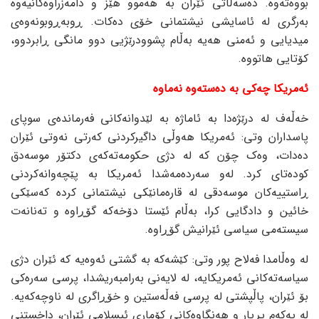
بووەتەوە. دەسەڵاتی ئێران بە هەموو هێز و دامەزراوەکانیەوە
بەرگری لە ئاسایشی نیشتمانی خۆی دەکات. ڕوبەڕوبونەوەی
میدیایی و ئەمنی هەیە بەڵام پشوودرێژیی دوو مانگی ڕابردوو،
کۆتایی هاتووە.
ئەمریکا چەکی بە دەستەوە نەماوە
خەڵەف لە درێژەدا بە ئاماژە بە لێدوانەکانی فەرماندەی سوپای
پاسداران وتی: ئەمریکا هەوڵی داگیرکردنی کەرتی نەوتی ئێران
دەدات، وەک چۆن کە لە دژی حکومەتەکەی دکتۆر موسەدق
کودەتای کرد. لەو سەردەمەشدا ئەمریکا بە پێچەوانەکردنی
ڕاستییەکان موسەدقی لە قارەمانێکی نیشتمانی کردە کەسێکی
خائین و دادگایی کرا، بەڵام ئێستا دۆخەکە گۆڕاوە و تەنانەت
سیستەمی سیاسی ئێرانیش گۆڕاوە.
لە وەڵامدا فەلاح پور وتی: کێشەکە بە گشتی ئەوەیە کە ئێران دژی
سیاسەتەکانی ئەمریکایە، لە لایەنی بەرامبەریشدا، پرسی سەرەکی
بۆ ئێران، پاڵپشتی لە پرسی فەڵەستین و خۆڕاگری لە ناوچەکەیە.
لە یەکەم بڕیار و هەنگاوەکانی کۆماری ئیسلامی ئێران، داخستنی