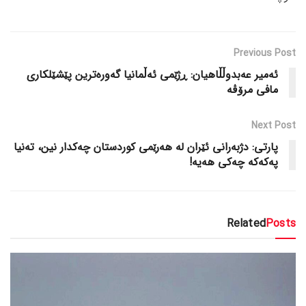
Previous Post
ئەمیر عەبدوڵڵاهیان: ڕژێمی ئەڵمانیا گەورەترین پێشێلکاری
مافی مرۆڤە
Next Post
پارتی: دژبەرانی ئێران لە هەرێمی کوردستان چەکدار نین، تەنیا
پەکەکە چەکی هەیە!
Related
Posts