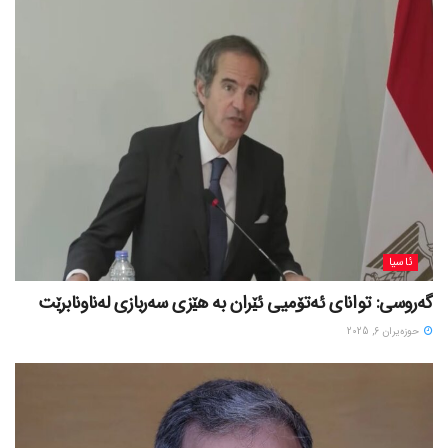
ئاسیا
گەروسی: توانای ئەتۆمیی ئێران بە هێزی سەربازی لەناونابرێت
حوزه‌یران 6, 2025