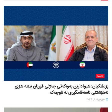
ئاسیا
پزیشکیان: هیوادارین بەرەکەتی جەژنی قوربان ببێتە هۆی
نەهێشتنی ناسەقامگیری لە ناوچەکە
حوزه‌یران 6, 2025