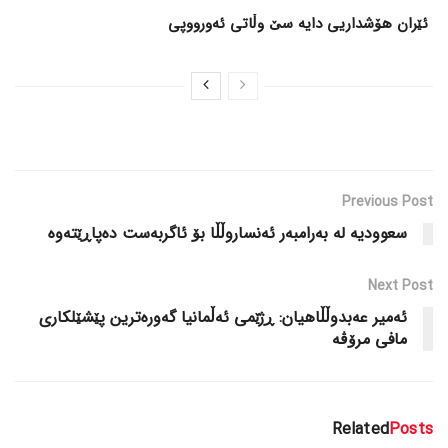
ئێران هۆشداریی دایە سێ وڵاتی ئەورووپی
Previous Post
سعوودیە لە بەرامبەر ئەنساروڵڵا بۆ ئاگربەست دەپاڕێتەوە
Next Post
ئەمیر عەبدوڵڵاهیان: ڕژێمی ئەڵمانیا گەورەترین پێشێلکاری
مافی مرۆڤە
Related
Posts