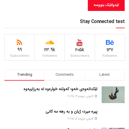
Stay Connected test
99
23.9k
205k
137
Subscribers
Followers
Subscribers
Followers
Trending
Comments
Latest
لێکدانەوەی خەو؛ کەوتنە خوارەوە لە بەرزاییەوە
كانونی دووه‌م 19, 2025
پیره میرد؛ ژیان و به رهه مه کانی
كانونی دووه‌م 16, 2025