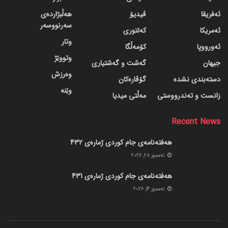
ئەفریقا
ڤیدیۆ
هەڵبژاردەی
سەرنووسەر
ئەمریکا
کەلتوری
وتار
ئەورووپا
کۆمەڵگا
وتووێژ
جیهان
گه‌شت و گه‌شتیاری
وەرزش
دسته‌بندی نشده
گۆڤاره‌کان
وێنە
زانست و تەندرووستی
مەڵتی میدیا
Recent News
هەفتەنامەی جام کوردی ژمارەی 432
ته‌مموز 28, 2026
هەفتەنامەی جام کوردی ژمارەی 431
ته‌مموز 14, 2026