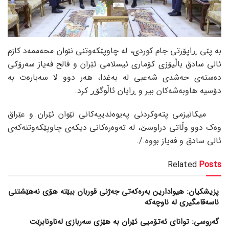
بە پێی ڕاپۆرتی جام کوردی، لە چاوپێکەوتنی نێوان محەممەد کازم
ئالی سادق باڵیۆزی کۆماری ئیسلامی ئێران و فالح فەیاز سەرۆکی
دەستەی حەشدی شەعبی لە بەغدا، هەر دوو لا سەبارەت بە
دۆسیە هاوبەشەکان بیر و ڕایان ئاڵوگۆڕ کرد.
میکانیزمی پتەوکردنی پەیوەندییەکانی نێوان ئێران و عێراق
وەک دوو وڵاتی دراوسێ، لە تەوەرەکانی دیکەی چاوپێکەوتنەکەی
ئالی سادق و فەیاز بووە./.
Related
Posts
پزیشکیان: هیوادارین بەرەکەتی جەژنی قوربان ببێتە هۆی نەهێشتنی
ناسەقامگیری لە ناوچەکە
گەروسی: توانای ئەتۆمیی ئێران بە هێزی سەربازی لەناونابرێت