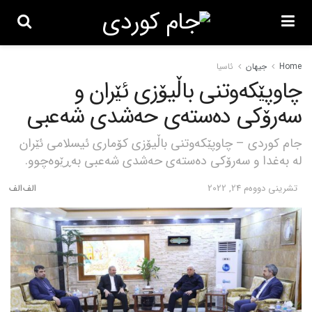
Home
جیهان
ئاسیا
چاوپێکەوتنی باڵیۆزی ئێران و
سەرۆکی دەستەی حەشدی شەعبی
جام کوردی – چاوپێکەوتنی باڵیۆزی کۆماری ئیسلامی ئێران
لە بەغدا و سەرۆکی دەستەی حەشدی شەعبی بەڕێوەچوو.
تشرینی دووه‌م 24, 2022