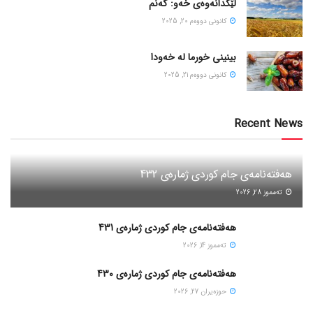
لێکدانەوەی خەو: گەنم
كانونی دووه‌م 20, 2025
بینینی خورما لە خەودا
كانونی دووه‌م 21, 2025
Recent News
هەفتەنامەی جام کوردی ژمارەی 432
ته‌مموز 28, 2026
هەفتەنامەی جام کوردی ژمارەی 431
ته‌مموز 14, 2026
هەفتەنامەی جام کوردی ژمارەی 430
حوزه‌یران 27, 2026