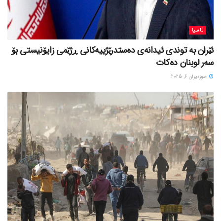
ئاسیا
ئێران بە توندی ئیدانەی دەستدرێژییەکانی ڕژێمی زایۆنیستی بۆ
سەر لوبنان دەکات
حوزه‌یران 6, 2025