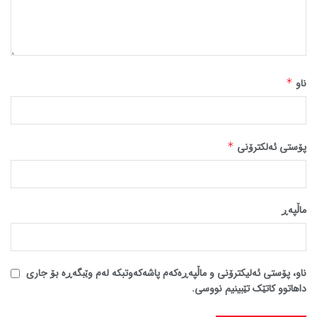
ناو
*
پۆستی ئەلکترۆنی
*
ماڵپه‌ڕ
ناو، پۆستی ئەلیکترۆنی و ماڵپەڕەکەم پاشەکەوتبکە لەم وێبگەڕە بۆ جاری
داهاتوو کاتێک تێبینیم نووسی.