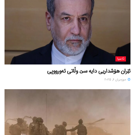
ئاسیا
ئێران هۆشداریی دایە سێ وڵاتی ئەورووپی
حوزه‌یران 6, 2025