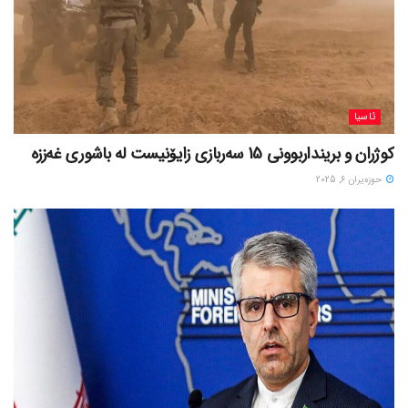
ئاسیا
کوژران و برینداربوونی 15 سەربازی زایۆنیست لە باشوری غەززە
حوزه‌یران 6, 2025