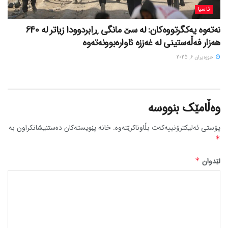
ئاسیا
نەتەوە یەکگرتووەکان: لە سێ مانگی ڕابردوودا زیاتر لە 640
هەزار فەڵەستینی لە غەززە ئاوارەبوونەتەوە
حوزه‌یران 6, 2025
وەڵامێک بنووسە
پۆستی ئەلیکترۆنییەکەت بڵاوناکرێتەوە.
خانە پێویستەکان دەستنیشانکراون بە
*
لێدوان
*