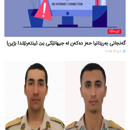
کۆمەڵگا
گەنجانی بەریتانیا حەز دەکەن لە جیهانێکی بێ ئینتەرنێتدا بژین!
ئایار 31, 2025