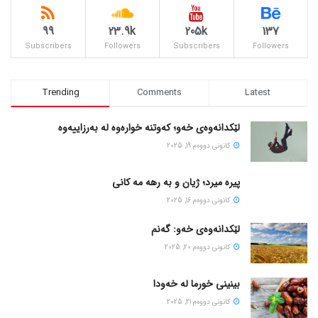
99
23.9k
205k
137
Subscribers
Followers
Subscribers
Followers
Trending
Comments
Latest
لێکدانەوەی خەو؛ کەوتنە خوارەوە لە بەرزاییەوە
كانونی دووه‌م 19, 2025
پیره میرد؛ ژیان و به رهه مه کانی
كانونی دووه‌م 16, 2025
لێکدانەوەی خەو: گەنم
كانونی دووه‌م 20, 2025
بینینی خورما لە خەودا
كانونی دووه‌م 21, 2025