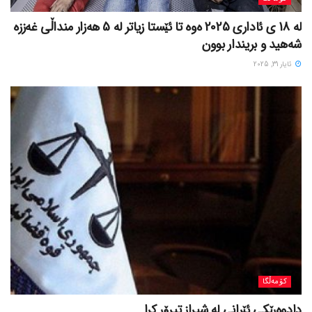
لە 18 ی ئاداری 2025 ەوە تا ئێستا زیاتر لە 5 هەزار منداڵی غەززە
شەهید و بریندار بوون
ئایار 31, 2025
کۆمەڵگا
دادوەرێکی ئێرانی لە شیراز تیرۆر کرا