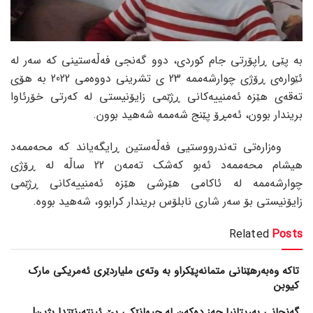
بە پێی ڕاپۆرتی جام کوردی، دوو گەنجی فەڵەستینی کە سەر لە
ئێوارەی ڕۆژی چوارشەممە 23 ی تشرینی دووەمی 2022 بە هۆی
تەقەی هێزە ئەمنییەکانی ڕژێمی زایۆنیستی لە کەرتی خۆرئاوا
بریندار بوون، ئەمڕۆ پێنج شەممە شەهید بوون.
وەزارەتی تەندرووستیی فەڵەستین ڕایگەیاند کە محەممەد
هیشام محەممەد ئەبو کەشک تەمەن 22 ساڵە لە ڕۆژی
چوارشەممە لە ئاکامی هێرشی هێزە ئەمنییەکانی ڕژێمی
زایۆنیستی بۆ سەر شاری نابلۆس بریندار کرابوو، شەهید بووە.
Related
Posts
تاکە وەبەرهێنانی متمانەپێکراو بە وتەی ملیاردێری ئەمریکی مارک
کیوبن
گەنجانی بەریتانیا حەز دەکەن لە جیهانێکی بێ ئینتەرنێتدا بژین!