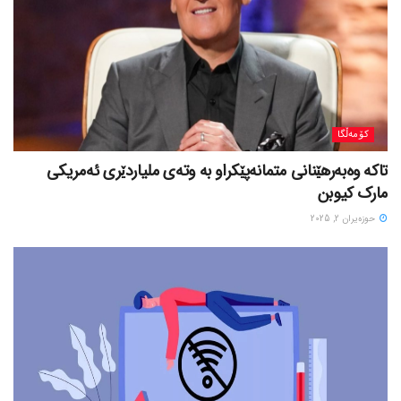
کۆمەڵگا
تاکە وەبەرهێنانی متمانەپێکراو بە وتەی ملیاردێری ئەمریکی
مارک کیوبن
حوزه‌یران 2, 2025