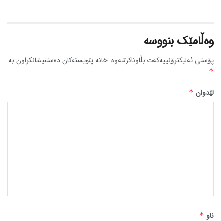
وەڵامێک بنووسە
پۆستی ئەلیکترۆنییەکەت بڵاوناکرێتەوە.
خانە پێویستەکان دەستنیشانکراون بە
*
لێدوان
*
ناو
*