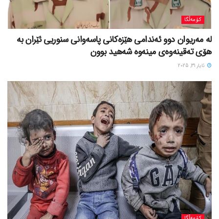
کۆمەڵگا
لە مەریوان دوو ئەندامی هێزەکانی پاسەوانی سنوریی ئێران بە
هۆی تەقینەوەی مینەوە شەهید بوون
ئایار 31, 2025
کۆمەڵگا