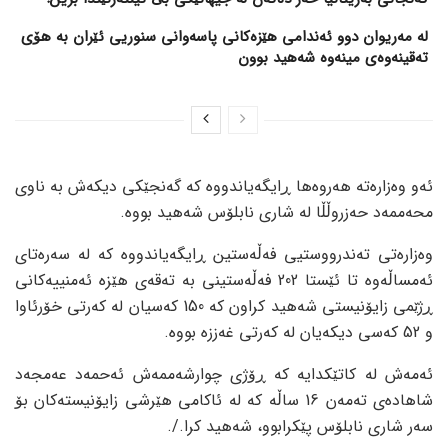
لە مەریوان دوو ئەندامی هێزەکانی پاسەوانی سنوریی ئێران بە هۆی
تەقینەوەی مینەوە شەهید بوون
ئەو وەزارەتە هەروەها ڕایگەیاندووە کە گەنجێکی دیکەش بە ناوی
محەممەد حەزروڵڵا لە شاری نابلۆس شەهید بووە.
وەزارەتی تەندرووستیی فەڵەستین ڕایگەیاندووە کە لە سەرەتای
ئەمساڵەوە تا ئێستا 202 فەڵەستینی بە تەقەی هێزە ئەمنییەکانی
ڕژێمی زایۆنیستی شەهید کراون کە 150 کەسیان لە کەرتی خۆرئاوا
و 52 کەسی دیکەیان لە کەرتی غەززە بووە.
ئەمەش لە کاتێکدایە کە ڕۆژی چوارشەممەش ئەحمەد عەمجەد
شاهادەی تەمەن 16 ساڵە کە لە ئاکامی هێرشی زایۆنیستەکان بۆ
سەر شاری نابلۆس پێکرابوو، شەهید کرا./.