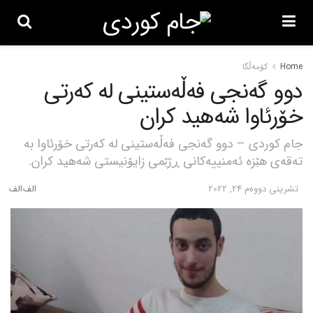
Home
کۆمەڵگا
دوو گەنجی فەڵەستینی لە کەرتی
خۆرئاوا شەهید کران
جام کوردی – دوو گەنجی فەڵەستینی لە کەرتی خۆرئاوا بە
تەقەی هێزە ئەمنییەکانی ڕژێمی زایۆنیستی شەهید کران.
تشرینی دووه‌م 24, 2022