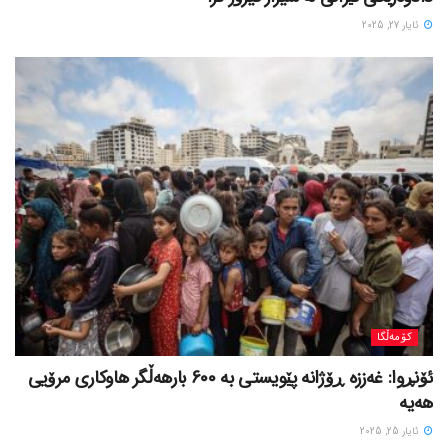
ئایار 27, 2025
کۆمەڵگا
ئۆنڕوا: غەززە ڕۆژانە پێویستی بە 600 بارهەڵگر هاوکاری مرۆیی
هەیە
ئایار 25, 2025