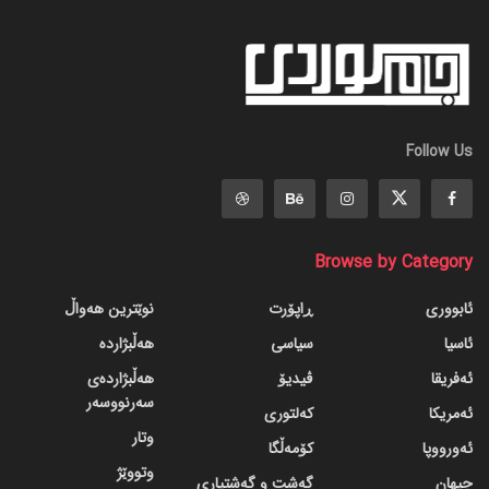
Follow Us
Browse by Category
ئابووری
ڕاپۆرت
نوێترین هەواڵ
ئاسیا
سیاسی
هەڵبژاردە
ئەفریقا
ڤیدیۆ
هەڵبژاردەی
سەرنووسەر
ئەمریکا
کەلتوری
وتار
ئەورووپا
کۆمەڵگا
وتووێژ
جیهان
گه‌شت و گه‌شتیاری