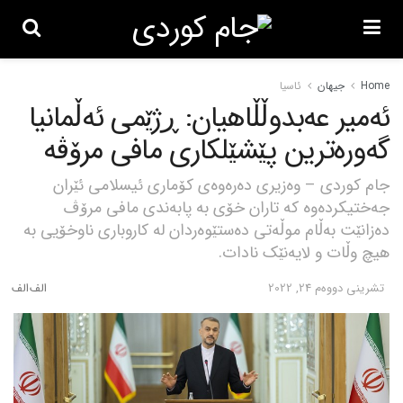
Home
جیهان
ئاسیا
ئەمیر عەبدوڵڵاهیان: ڕژێمی ئەڵمانیا
گەورەترین پێشێلکاری مافی مرۆڤە
جام کوردی – وەزیری دەرەوەی کۆماری ئیسلامی ئێران
جەختیکردەوە کە تاران خۆی بە پابەندی مافی مرۆڤ
دەزانێت بەڵام موڵەتی دەستێوەردان لە کاروباری ناوخۆیی بە
هیچ وڵات و لایەنێک نادات.
تشرینی دووه‌م 24, 2022