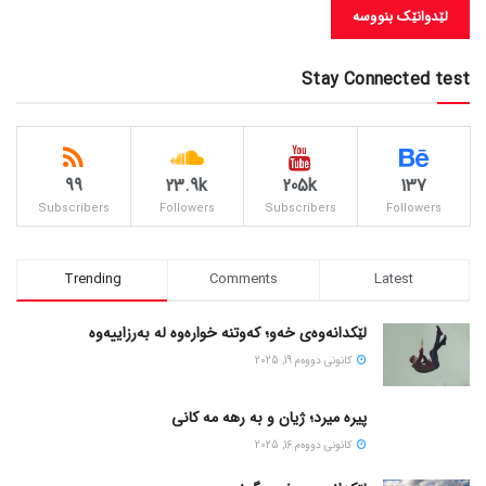
Stay Connected test
99
23.9k
205k
137
Subscribers
Followers
Subscribers
Followers
Trending
Comments
Latest
لێکدانەوەی خەو؛ کەوتنە خوارەوە لە بەرزاییەوە
كانونی دووه‌م 19, 2025
پیره میرد؛ ژیان و به رهه مه کانی
كانونی دووه‌م 16, 2025