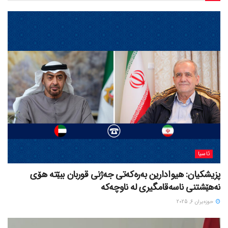
ئاسیا
پزیشکیان: هیوادارین بەرەکەتی جەژنی قوربان ببێتە هۆی
نەهێشتنی ناسەقامگیری لە ناوچەکە
حوزه‌یران 6, 2025