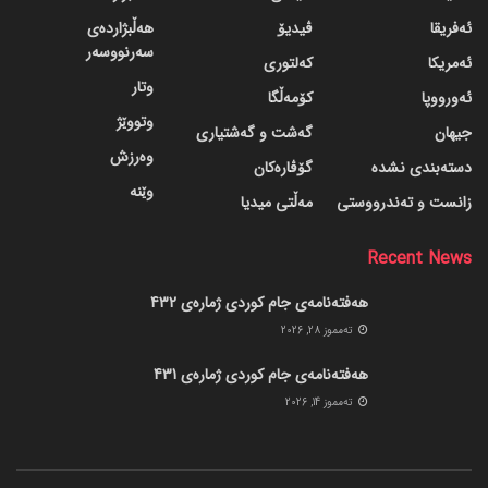
ئەفریقا
ڤیدیۆ
هەڵبژاردەی
سەرنووسەر
ئەمریکا
کەلتوری
وتار
ئەورووپا
کۆمەڵگا
وتووێژ
جیهان
گه‌شت و گه‌شتیاری
وەرزش
دسته‌بندی نشده
گۆڤاره‌کان
وێنە
زانست و تەندرووستی
مەڵتی میدیا
Recent News
هەفتەنامەی جام کوردی ژمارەی 432
ته‌مموز 28, 2026
هەفتەنامەی جام کوردی ژمارەی 431
ته‌مموز 14, 2026