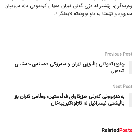
وەردەگرن، پێشتر لە دژی گەلی ئێران دەیان کردەوەی دژە مرۆییان
هەبووە و ئێستا بە ناو بوونەتە لایەنگر./.
Previous Post
چاوپێکەوتنی باڵیۆزی ئێران و سەرۆکی دەستەی حەشدی
شەعبی
Next Post
بەهێزبوونی کەرتی خۆرئاوای فەڵەستین؛ وەڵامی ئێران بۆ
پاڵپشتی ئیسرائیل لە ئاژاوەگێڕییەکان
Related
Posts