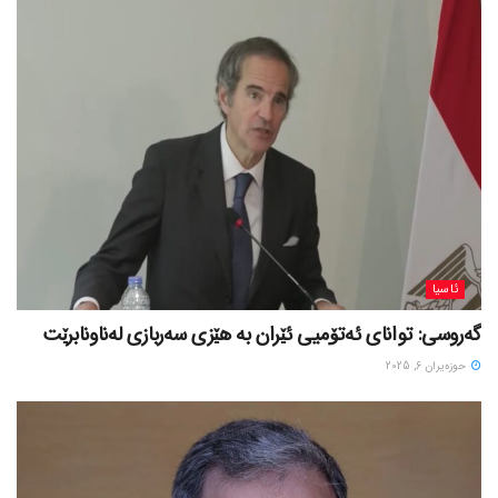
ئاسیا
گەروسی: توانای ئەتۆمیی ئێران بە هێزی سەربازی لەناونابرێت
حوزه‌یران 6, 2025