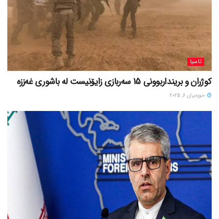
ئاسیا
کوژران و برینداربوونی 15 سەربازی زایۆنیست لە باشوری غەززە
حوزه‌یران 6, 2025