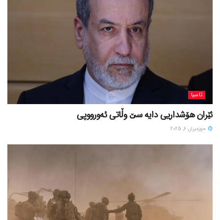
ئاسیا
ئێران هۆشداریی دایە سێ وڵاتی ئەورووپی
حوزه‌یران 6, 2025