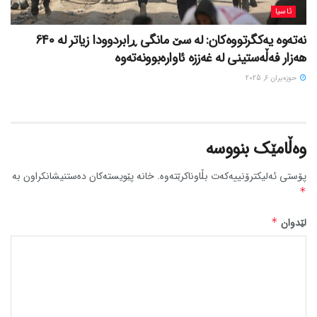
ئاسیا
نەتەوە یەکگرتووەکان: لە سێ مانگی ڕابردوودا زیاتر لە 640
هەزار فەڵەستینی لە غەززە ئاوارەبوونەتەوە
حوزه‌یران 6, 2025
وەڵامێک بنووسە
پۆستی ئەلیکترۆنییەکەت بڵاوناکرێتەوە.
خانە پێویستەکان دەستنیشانکراون بە
*
لێدوان
*