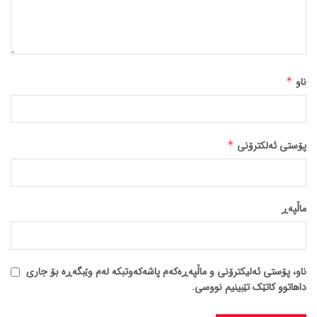
ناو
*
پۆستی ئەلکترۆنی
*
ماڵپه‌ڕ
ناو، پۆستی ئەلیکترۆنی و ماڵپەڕەکەم پاشەکەوتبکە لەم وێبگەڕە بۆ جاری
داهاتوو کاتێک تێبینیم نووسی.