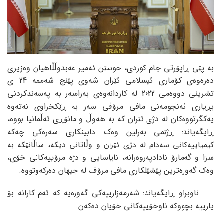
بە پێی ڕاپۆرتی جام کوردی، حوسێن ئەمیر عەبدوڵڵاهیان وەزیری
دەرەوەی کۆماری ئیسلامی ئێران شەوی پێنج شەممە 24 ی
تشرینی دووەمی 2022 لە کاردانەوەی بەرامبەر بە پەسەندکردنی
بڕیاری ئەنجومەنی مافی مرۆڤی سەر بە ڕێکخراوی نەتەوە
یەکگرتووەکان لە دژی ئێران کە بە هەوڵ و مانۆڕی ئەڵمانیا بووە،
ڕایگەیاند: ڕژێمی بەرلین وەک دابینکاری سەرەکی چەکە
کیمیاییەکانی سەدام لە دژی ئێران و وڵاتانی دیکە، ساڵانێکە بە
سزا و گەمارۆ نادادپەروەرانە، نایاسایی و دژە مرۆییەکانی خۆی،
وەک گەورەترین پێشێلکاری مافی مرۆڤ لە جیهان دەرکەوتووە.
ناوبراو ڕایگەیاند: شەرمەزارییەکی گەورەیە کە ئەم کارانە بۆ
یارییە بچووکە ناوخۆییەکانی خۆیان دەکەن.