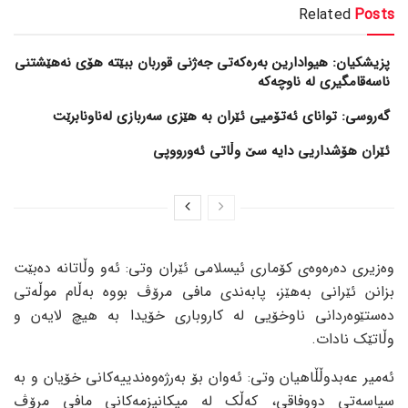
Related
Posts
پزیشکیان: هیوادارین بەرەکەتی جەژنی قوربان ببێتە هۆی نەهێشتنی
ناسەقامگیری لە ناوچەکە
گەروسی: توانای ئەتۆمیی ئێران بە هێزی سەربازی لەناونابرێت
ئێران هۆشداریی دایە سێ وڵاتی ئەورووپی
وەزیری دەرەوەی کۆماری ئیسلامی ئێران وتی: ئەو وڵاتانە دەبێت
بزانن ئێرانی بەهێز، پابەندی مافی مرۆڤ بووە بەڵام موڵەتی
دەستێوەردانی ناوخۆیی لە کاروباری خۆیدا بە هیچ لایەن و
وڵاتێک نادات.
ئەمیر عەبدوڵڵاهیان وتی: ئەوان بۆ بەرژەوەندییەکانی خۆیان و بە
سیاسەتی دووفاقی، کەڵک لە میکانیزمەکانی مافی مرۆڤ