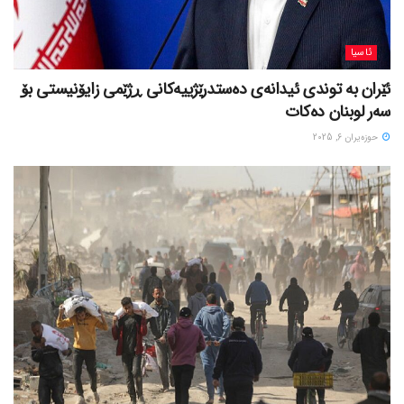
ئاسیا
ئێران بە توندی ئیدانەی دەستدرێژییەکانی ڕژێمی زایۆنیستی بۆ
سەر لوبنان دەکات
حوزه‌یران 6, 2025