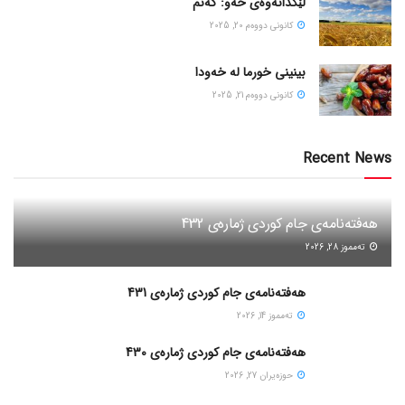
لێکدانەوەی خەو: گەنم
كانونی دووه‌م 20, 2025
بینینی خورما لە خەودا
كانونی دووه‌م 21, 2025
Recent News
هەفتەنامەی جام کوردی ژمارەی 432
ته‌مموز 28, 2026
هەفتەنامەی جام کوردی ژمارەی 431
ته‌مموز 14, 2026
هەفتەنامەی جام کوردی ژمارەی 430
حوزه‌یران 27, 2026