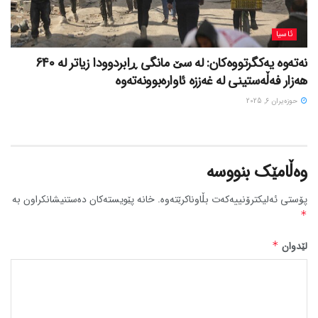
ئاسیا
نەتەوە یەکگرتووەکان: لە سێ مانگی ڕابردوودا زیاتر لە 640
هەزار فەڵەستینی لە غەززە ئاوارەبوونەتەوە
حوزه‌یران 6, 2025
وەڵامێک بنووسە
پۆستی ئەلیکترۆنییەکەت بڵاوناکرێتەوە.
خانە پێویستەکان دەستنیشانکراون بە
*
لێدوان
*