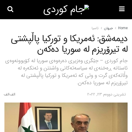
Home
جیهان
ئاسیا
دیمەشق: ئەمریکا و تورکیا پاڵپشتی
لە تیرۆریزم لە سوریا دەکەن
جام کوردی – جێگری وەزیری دەرەوەی سوریا لە کۆبوونەوەی
ئاستانە ڕەخنەی لە سیاسەتەکانی واشنتن و ئەنکەرە لە
وڵاتەکەی گرت و وتی کە ئەمریکا و تورکیا پاڵپشتی لە
تیرۆریزم لە سوریا دەکەن.
تشرینی دووه‌م 23, 2022