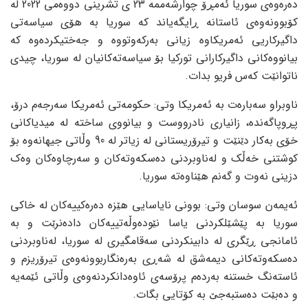
دەرەوەی سوریا ئەمڕۆ چوارشەممە 23 ی تشرینی دووەمی 2022 لە
کۆبوونەوەی ئاستانە ڕایگەیاند کە سوریا بە هۆی سیاسەتی
داگیرکاریی ئەمریکاوە زیانی بەرکەوتووە و جەختیکردەوە کە
بیانووەکانی داگیرکارانی تورکیا بۆ سیاسەتەکانیان لە سوریا، چیدی
ناتوانێت کەس فریو بدات.
ناوبراو سەبارەت بە ئەمریکا وتی: حکومەتی ئەمریکا سەرجەم درۆ،
پڕوپاگەندە، زانیاری نادرووست و بیانووی ساختە لە میدیاکانی
خۆی بەکار دێنێت و تیرۆریستانی لە زیاتر لە 90 وڵاتی جیهانەوە بۆ
کوشتنی خەڵک و لەناوبردنی دەسکەوتەکان و سەرچاوەکان وەک
دزینی نەوت و گەنم هێناوەتە سوریا.
ئەیمەن سوسان وتی: بوونی نایاسایی هێزە دەرەکییەکان لە خاکی
سوریا بە پێشێلکردنی یاسا نێودەوڵەتییەکان دادەنرێت و بە
ئامانجی ڕێگری لە دابینکردنی سەقامگیری لە سوریا، لەناوبردنی
دەسکەوتەکانی دیمەشق لە شەڕی بەرەنگاربوونەوەی تیرۆریزم و
ئاستەنگ خستنە بەردەم پرۆسەی ئاوەدانکردنەوەی وڵاتی ئێمەیە
و دەبێت دەستبەجێ بە کۆتایی بگات.