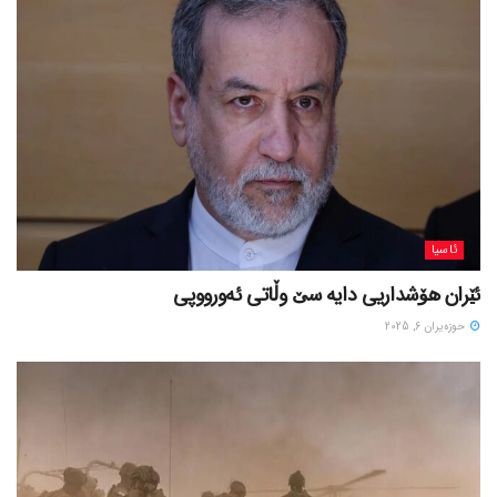
ئاسیا
ئێران هۆشداریی دایە سێ وڵاتی ئەورووپی
حوزه‌یران 6, 2025