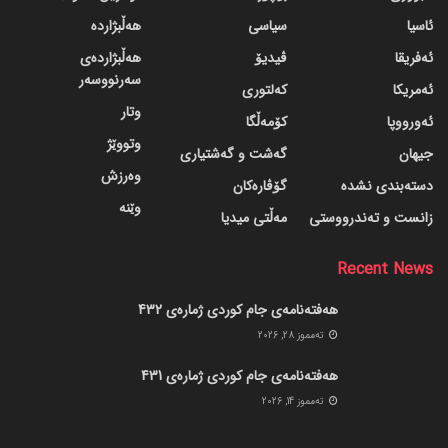
ئاسیا
سیاسی
هەڵبژاردە
ئەفریقا
ڤیدیۆ
هەڵبژاردەی
سەرنووسەر
ئەمریکا
کەلتوری
وتار
ئەورووپا
کۆمەڵگا
وتووێژ
جیهان
گه‌شت و گه‌شتیاری
وەرزش
دسته‌بندی نشده
گۆڤاره‌کان
وێنە
زانست و تەندرووستی
مەڵتی میدیا
Recent News
هەفتەنامەی جام کوردی ژمارەی 432
ته‌مموز 28, 2026
هەفتەنامەی جام کوردی ژمارەی 431
ته‌مموز 14, 2026