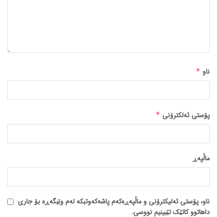
ناو
*
پۆستی ئەلکترۆنی
*
ماڵپه‌ڕ
ناو، پۆستی ئەلیکترۆنی و ماڵپەڕەکەم پاشەکەوتبکە لەم وێبگەڕە بۆ جاری
داهاتوو کاتێک تێبینیم نووسی.