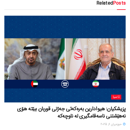
Related
Posts
ئاسیا
پزیشکیان: هیوادارین بەرەکەتی جەژنی قوربان ببێتە هۆی
نەهێشتنی ناسەقامگیری لە ناوچەکە
حوزه‌یران 6, 2025