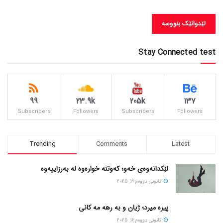
Stay Connected test
99
23.9k
205k
137
Subscribers
Followers
Subscribers
Followers
Trending
Comments
Latest
لێکدانەوەی خەو؛ کەوتنە خوارەوە لە بەرزاییەوە
كانونی دووه‌م 19, 2025
پیره میرد؛ ژیان و به رهه مه کانی
كانونی دووه‌م 16, 2025