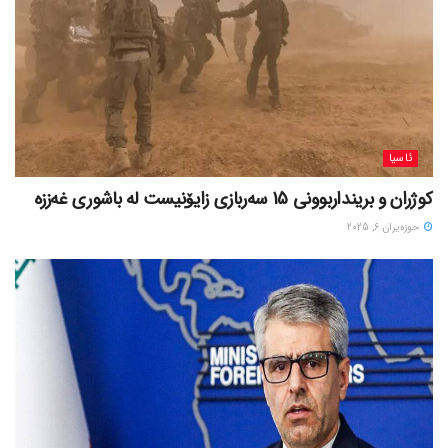
ئاسیا
کوژران و برینداربوونی 15 سەربازی زایۆنیست لە باشوری غەززە
حوزه‌یران 6, 2025