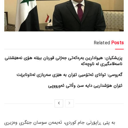
Related
Posts
پزیشکیان: هیوادارین بەرەکەتی جەژنی قوربان ببێتە هۆی نەهێشتنی
ناسەقامگیری لە ناوچەکە
گەروسی: توانای ئەتۆمیی ئێران بە هێزی سەربازی لەناونابرێت
ئێران هۆشداریی دایە سێ وڵاتی ئەورووپی
بە پێی ڕاپۆرتی جام کوردی، ئەیمەن سوسان جێگری وەزیری