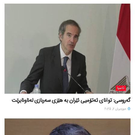
ئاسیا
گەروسی: توانای ئەتۆمیی ئێران بە هێزی سەربازی لەناونابرێت
حوزه‌یران 6, 2025