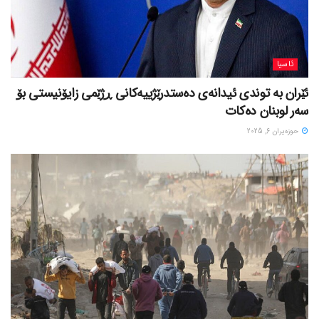
ئاسیا
ئێران بە توندی ئیدانەی دەستدرێژییەکانی ڕژێمی زایۆنیستی بۆ
سەر لوبنان دەکات
حوزه‌یران 6, 2025