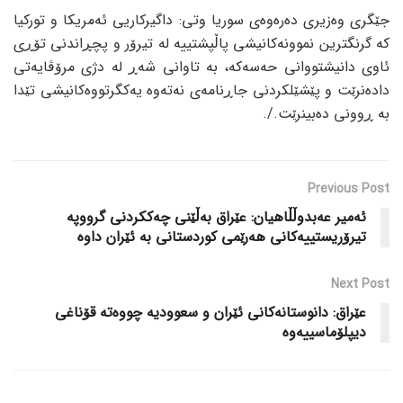
جێگری وەزیری دەرەوەی سوریا وتی: داگیرکاریی ئەمریکا و تورکیا
کە گرنگترین نموونەکانیشی پاڵپشتییە لە تیرۆر و پچڕاندنی تۆڕی
ئاوی دانیشتووانی حەسەکە، بە تاوانی شەڕ لە دژی مرۆڤایەتی
دادەنرێت و پێشێلکردنی جاڕنامەی نەتەوە یەکگرتووەکانیشی تێدا
بە ڕوونی دەبینرێت./.
Previous Post
ئەمیر عەبدوڵڵاهیان: عێراق بەڵێنی چەککردنی گرووپە
تیرۆریستییەکانی هەرێمی کوردستانی بە ئێران داوە
Next Post
عێراق: دانوستانەکانی ئێران و سعوودیە چووەتە قۆناغی
دیپلۆماسییەوە