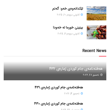
لێکدانەوەی خەو: گەنم
كانونی دووه‌م 20, 2025
بینینی خورما لە خەودا
كانونی دووه‌م 21, 2025
Recent News
هەفتەنامەی جام کوردی ژمارەی 432
ته‌مموز 28, 2026
هەفتەنامەی جام کوردی ژمارەی 431
ته‌مموز 14, 2026
هەفتەنامەی جام کوردی ژمارەی 430
حوزه‌یران 27, 2026