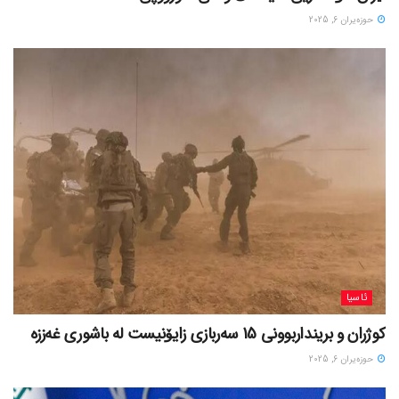
حوزه‌یران 6, 2025
ئاسیا
کوژران و برینداربوونی 15 سەربازی زایۆنیست لە باشوری غەززە
حوزه‌یران 6, 2025