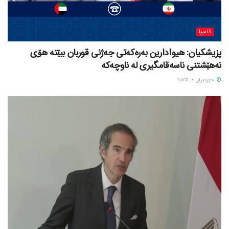
ئاسیا
پزیشکیان: هیوادارین بەرەکەتی جەژنی قوربان ببێتە هۆی
نەهێشتنی ناسەقامگیری لە ناوچەکە
حوزه‌یران 6, 2025