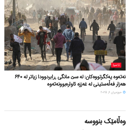
ئاسیا
نەتەوە یەکگرتووەکان: لە سێ مانگی ڕابردوودا زیاتر لە 640
هەزار فەڵەستینی لە غەززە ئاوارەبوونەتەوە
حوزه‌یران 6, 2025
وەڵامێک بنووسە