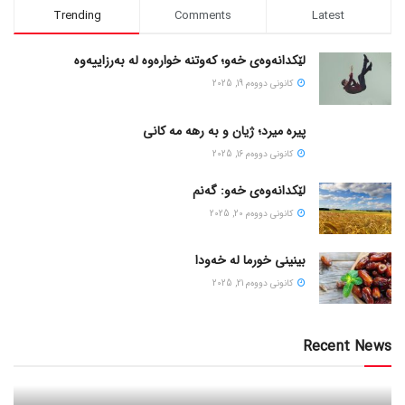
Trending
Comments
Latest
لێکدانەوەی خەو؛ کەوتنە خوارەوە لە بەرزاییەوە
كانونی دووه‌م 19, 2025
پیره میرد؛ ژیان و به رهه مه کانی
كانونی دووه‌م 16, 2025
لێکدانەوەی خەو: گەنم
كانونی دووه‌م 20, 2025
بینینی خورما لە خەودا
كانونی دووه‌م 21, 2025
Recent News