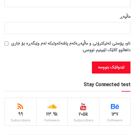
ماڵپه‌ڕ
ناو، پۆستی ئەلیکترۆنی و ماڵپەڕەکەم پاشەکەوتبکە لەم وێبگەڕە بۆ جاری
داهاتوو کاتێک تێبینیم نووسی.
Stay Connected test
99
23.9k
205k
137
Subscribers
Followers
Subscribers
Followers