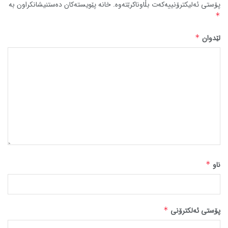
پۆستی ئەلیکترۆنییەکەت بڵاوناکرێتەوە.
خانە پێویستەکان دەستنیشانکراون بە
*
لێدوان
*
ناو
*
پۆستی ئەلکترۆنی
*