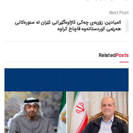
Next Post
المیادین: زۆربەی چەکی ئاژاوەگێڕانی ئێران لە سنورەکانی
هەرێمی کوردستانەوە قاچاخ کراوە
Related
Posts