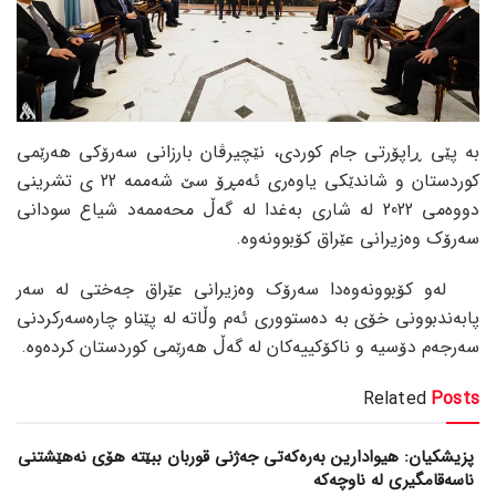
بە پێی ڕاپۆرتی جام کوردی، نێچیرڤان بارزانی سەرۆکی هەرێمی
کوردستان و شاندێکی یاوەری ئەمڕۆ سێ شەممە 22 ی تشرینی
دووەمی 2022 لە شاری بەغدا لە گەڵ محەممەد شیاع سودانی
سەرۆک وەزیرانی عێراق کۆبوونەوە.
لەو کۆبوونەوەدا سەرۆک وەزیرانی عێراق جەختی لە سەر
پابەندبوونی خۆی بە دەستووری ئەم وڵاتە لە پێناو چارەسەرکردنی
سەرجەم دۆسیە و ناکۆکییەکان لە گەڵ هەرێمی کوردستان کردەوە.
Related
Posts
پزیشکیان: هیوادارین بەرەکەتی جەژنی قوربان ببێتە هۆی نەهێشتنی
ناسەقامگیری لە ناوچەکە