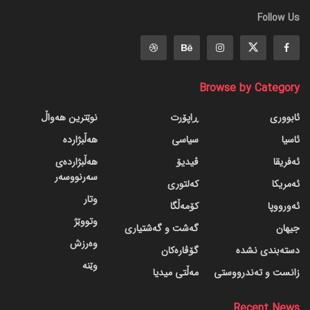
Follow Us
Browse by Category
ئابووری
ڕاپۆرت
نوێترین هەواڵ
ئاسیا
سیاسی
هەڵبژاردە
ئەفریقا
ڤیدیۆ
هەڵبژاردەی
سەرنووسەر
ئەمریکا
کەلتوری
وتار
ئەورووپا
کۆمەڵگا
وتووێژ
جیهان
گه‌شت و گه‌شتیاری
وەرزش
دسته‌بندی نشده
گۆڤاره‌کان
وێنە
زانست و تەندرووستی
مەڵتی میدیا
Recent News