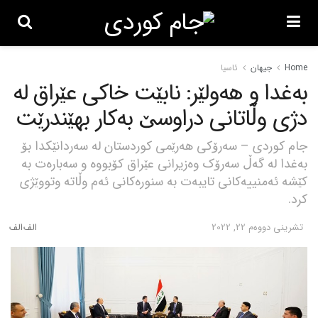
Home
جیهان
ئاسیا
بەغدا و هەولێر: نابێت خاکی عێراق لە
دژی وڵاتانی دراوسێ بەکار بهێندرێت
جام کوردی – سەرۆکی هەرێمی کوردستان لە سەردانێکدا بۆ
بەغدا لە گەڵ سەرۆک وەزیرانی عێراق کۆبووە و سەبارەت بە
کێشە ئەمنییەکانی تایبەت بە سنورەکانی ئەم وڵاتە وتووێژی
کرد.
تشرینی دووه‌م 22, 2022