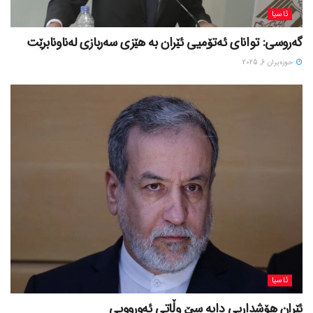
ئاسیا
گەروسی: توانای ئەتۆمیی ئێران بە هێزی سەربازی لەناونابرێت
حوزه‌یران 6, 2025
ئاسیا
ئێران هۆشداریی دایە سێ وڵاتی ئەورووپی