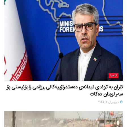
ئاسیا
ئێران بە توندی ئیدانەی دەستدرێژییەکانی ڕژێمی زایۆنیستی بۆ
سەر لوبنان دەکات
حوزه‌یران 6, 2025