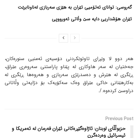
گەروسی: توانای ئەتۆمیی ئێران بە هێزی سەربازی لەناونابرێت
ئێران هۆشداریی دایە سێ وڵاتی ئەورووپی
هەر دوو لا وێڕای تاوتوێکردنی دۆسیەی ئەمنیی سنورەکان،
جەختیان لە سەر هاوکاری لە پێناو پاراستنی سەروەری عێراق،
ڕێگری لە هێرش و دەسدرێژی سەربازی و هەروەها ڕێگری لە
بەکارهێنانی خاکی عێراق وەک سەکۆیەک بۆ دژایەتی وڵاتانی
دراوسێ کردەوە./.
Previous Post
حزبوڵڵای لوبنان: ئاژاوەگێڕەکانی ئێران فەرمان لە ئەمریکا و
ئیسرائیل وەردەگرن