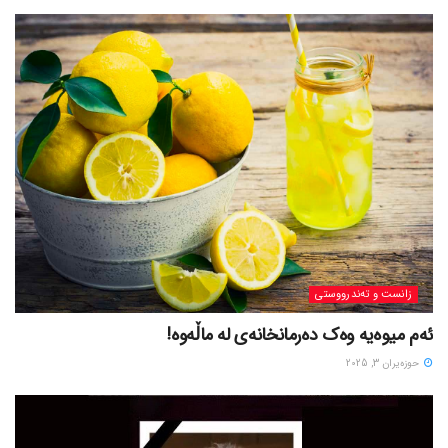
زانست و تەندرووستی
ئەم میوەیە وەک دەرمانخانەی لە ماڵەوە!
حوزه‌یران 3, 2025