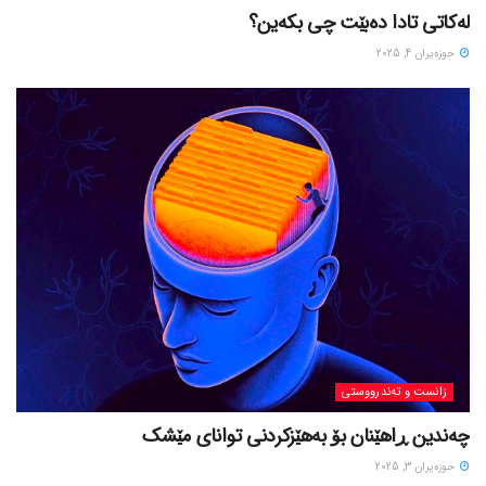
لەکاتی تادا دەبێت چی بکەین؟
حوزه‌یران 4, 2025
زانست و تەندرووستی
چەندین ڕاهێنان بۆ بەهێزکردنی توانای مێشک
حوزه‌یران 3, 2025