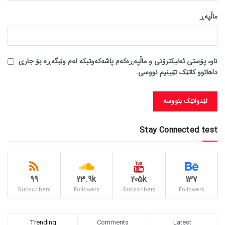
ماڵپه‌ڕ
ناو، پۆستی ئەلیکترۆنی و ماڵپەڕەکەم پاشەکەوتبکە لەم وێبگەڕە بۆ جاری
داهاتوو کاتێک تێبینیم نووسی.
Stay Connected test
99
23.9k
205k
137
Subscribers
Followers
Subscribers
Followers
Trending
Comments
Latest