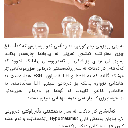
بە پێی ڕاپۆرتی جام کوردی، لە وەڵامی ئەو پرسیارەی کە کەڵەشاخ
چۆن دەتوانێت کێشەی نەزۆلی لە پیاواندا چارەسەر بکات،
پسپۆڕانی بواری پزیشکی و تەندرووستی ڕایانگەیاندووە کە
کەڵەشاخ کار دەکات لە سەر ڕێکخستنی دەردانی هۆڕمونەکانی ژێر
مێشکە گڵاند کە بە FSH و LH ناسراون. FSH هەڵدەستێ بە
هاندانی تۆواوە پەتک بۆ دەردانی سپێرم. LH هەڵدەستێ بە
هاندانی خانەی تایبەت لە گوندا بۆ دەردانی هۆڕمونی
تێستوستیرۆن کە یارمەتی بەرهەمهێنانی سپێرم دەدات.
کەڵەشاخ کار دەکات لە سەر نەهێشتنی دڵەڕاوکێی دەروونی
لای پیاوان بەمەش کاری Hypothalamus ڕێکدەخرێت و ئەم بەشە
کاری هۆڕمونەکانی دیکە ڕێکدەخات.