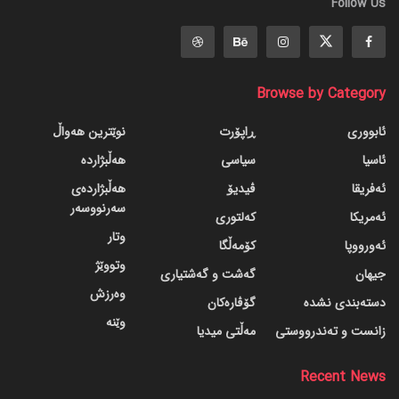
Follow Us
Browse by Category
ئابووری
ڕاپۆرت
نوێترین هەواڵ
ئاسیا
سیاسی
هەڵبژاردە
ئەفریقا
ڤیدیۆ
هەڵبژاردەی
سەرنووسەر
ئەمریکا
کەلتوری
وتار
ئەورووپا
کۆمەڵگا
وتووێژ
جیهان
گه‌شت و گه‌شتیاری
وەرزش
دسته‌بندی نشده
گۆڤاره‌کان
وێنە
زانست و تەندرووستی
مەڵتی میدیا
Recent News