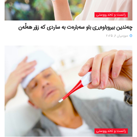
زانست و تەندرووستی
چەندین بیروباوەڕی باو سەبارەت بە ساردی کە زۆر هەڵەن
حوزه‌یران 6, 2025
زانست و تەندرووستی