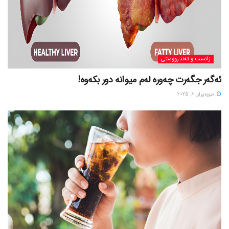
زانست و تەندرووستی
ئەگەر جگەرت چەورە لەم میوانە دور بکەوە!
حوزه‌یران 6, 2025