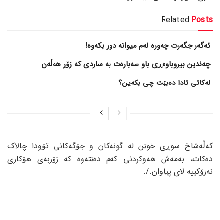
Related
Posts
ئەگەر جگەرت چەورە لەم میوانە دور بکەوە!
چەندین بیروباوەڕی باو سەبارەت بە ساردی کە زۆر هەڵەن
لەکاتی تادا دەبێت چی بکەین؟
کەڵەشاخ سوڕی خوێن لە گونەکان و جۆگەکانی تۆودا چالاک
دەکات، بەمەش هەوکردنی کەم دەێتەوە کە زۆربەی هۆکاری
نەزۆکییە لای پیاوان./.