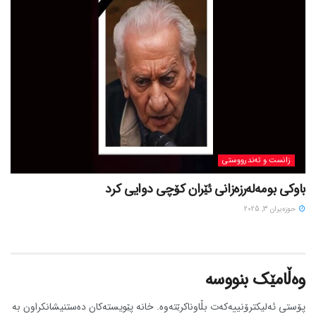
زانست و تەندرووستی
باوکی بومەلەرزەزانی ئێران کۆچی دوایی کرد
حوزه‌یران 3, 2025
وەڵامێک بنووسە
پۆستی ئەلیکترۆنییەکەت بڵاوناکرێتەوە.
خانە پێویستەکان دەستنیشانکراون بە