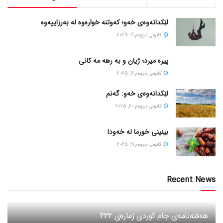
لێکدانەوەی خەو؛ کەوتنە خوارەوە لە بەرزاییەوە
كانونی دووه‌م 19, 2025
پیره میرد؛ ژیان و به رهه مه کانی
كانونی دووه‌م 16, 2025
لێکدانەوەی خەو: گەنم
كانونی دووه‌م 20, 2025
بینینی خورما لە خەودا
كانونی دووه‌م 21, 2025
Recent News
هەفتەنامەی جام کوردی ژمارەی 432