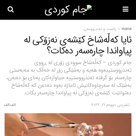
Home
زانست و تەندرووستی
ئایا کەڵەشاخ کێشەی نەزۆکی لە
پیاواندا چارەسەر دەکات؟
جام کوردی – کەڵەشاخ سوودی زۆری لە ڕووی
تەندرووستییەوە هەیە و بەشێکی زۆر لە خەڵک بە مەبەستی
چارەسەر بۆ گرفتە تەندرووستییە جیاوازەکان پەنای بۆ دەبەن،
بەشێک لە سەرچاوەکانیش ئاماژە بەوە دەدەن کە کەڵەشاخ
دەتوانێت کێشەی نەزۆکی لە پیاواندا چارەسەر بکات.
تشرینی دووه‌م 21, 2022