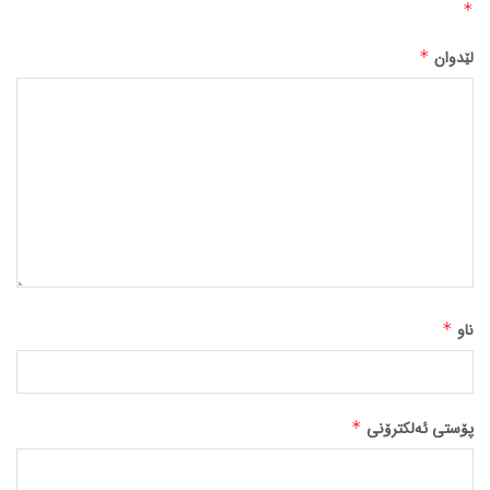
*
لێدوان
*
ناو
*
پۆستی ئەلکترۆنی
*