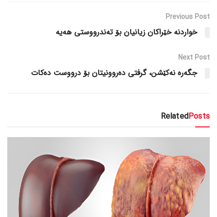
Previous Post
خواردنە خێراکان زیانیان بۆ تەندرووستی هەیە
Next Post
جگەرە نەکێشن، گرفتی دەروونیتان بۆ درووست دەکات
Related
Posts