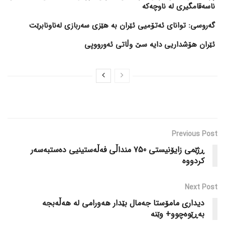
ناسەقامگیری لە ناوچەکە
گەروسی: توانای ئەتۆمیی ئێران بە هێزی سەربازی لەناونابرێت
ئێران هۆشداریی دایە سێ وڵاتی ئەورووپی
Previous Post
ڕژێمی زایۆنیستی 750 منداڵی فەڵەستینیی دەستبەسەر
کردووە
Next Post
دیداری مامۆستا جەمال بێدار هەورامی لە هەڵەبجە
بەڕێوەچوو+ وێنە