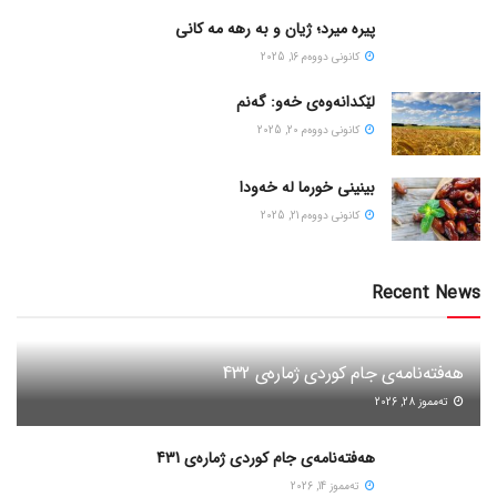
پیره میرد؛ ژیان و به رهه مه کانی
كانونی دووه‌م 16, 2025
لێکدانەوەی خەو: گەنم
كانونی دووه‌م 20, 2025
بینینی خورما لە خەودا
كانونی دووه‌م 21, 2025
Recent News
هەفتەنامەی جام کوردی ژمارەی 432
ته‌مموز 28, 2026
هەفتەنامەی جام کوردی ژمارەی 431
ته‌مموز 14, 2026