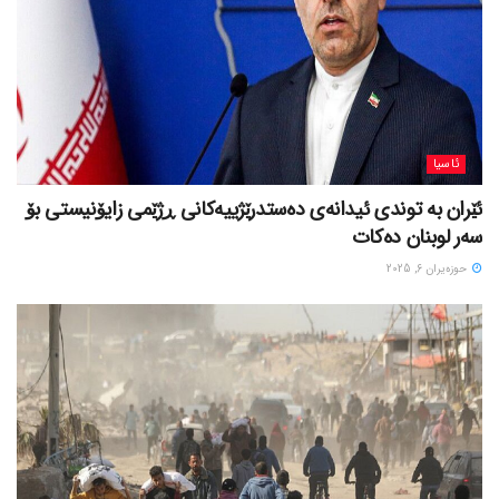
ئاسیا
ئێران بە توندی ئیدانەی دەستدرێژییەکانی ڕژێمی زایۆنیستی بۆ
سەر لوبنان دەکات
حوزه‌یران 6, 2025