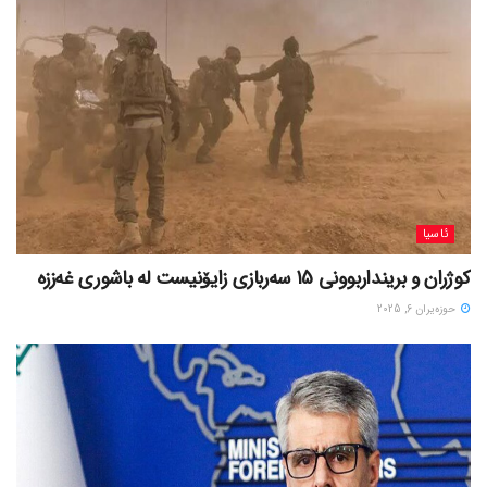
ئاسیا
کوژران و برینداربوونی 15 سەربازی زایۆنیست لە باشوری غەززە
حوزه‌یران 6, 2025