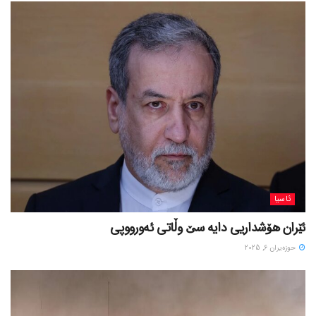
ئاسیا
ئێران هۆشداریی دایە سێ وڵاتی ئەورووپی
حوزه‌یران 6, 2025