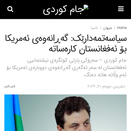
Home
جیهان
ئاسیا
سیاسەتمەدارێک: گەڕانەوەی ئەمریکا
بۆ ئەفغانستان کارەساتە
جام کوردی – سەرۆکی پارتی کۆنگرەی نیشتمانیی
ئەفغانستان لە سەر ئەگەری گەڕانەوەی دووبارەی ئەمریکا بۆ
ئەم وڵاتە هاتە دەنگ.
تشرینی دووه‌م 20, 2022