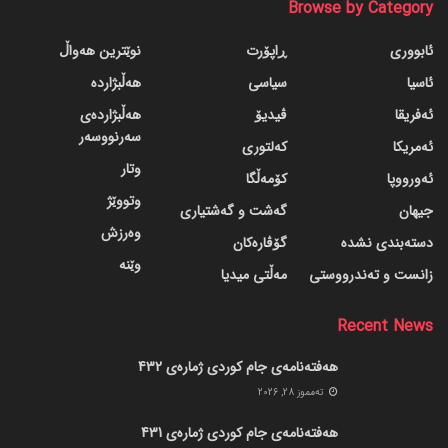
Browse by Category
ئابووری
ڕاپۆرت
نوێترین هەواڵ
ئاسیا
سیاسی
هەڵبژاردە
ئەفریقا
ڤیدیۆ
هەڵبژاردەی
سەرنووسەر
ئەمریکا
کەلتوری
وتار
ئەورووپا
کۆمەڵگا
وتووێژ
جیهان
گه‌شت و گه‌شتیاری
وەرزش
دسته‌بندی نشده
گۆڤاره‌کان
وێنە
زانست و تەندرووستی
مەڵتی میدیا
Recent News
هەفتەنامەی جام کوردی ژمارەی 432
ته‌مموز 28, 2026
هەفتەنامەی جام کوردی ژمارەی 431