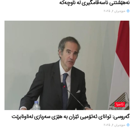
نەهێشتنی ناسەقامگیری لە ناوچەکە
حوزه‌یران 6, 2025
ئاسیا
گەروسی: توانای ئەتۆمیی ئێران بە هێزی سەربازی لەناونابرێت
حوزه‌یران 6, 2025