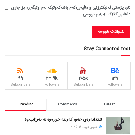
ناو، پۆستی ئەلیکترۆنی و ماڵپەڕەکەم پاشەکەوتبکە لەم وێبگەڕە بۆ جاری
داهاتوو کاتێک تێبینیم نووسی.
Stay Connected test
99
23.9k
205k
137
Subscribers
Followers
Subscribers
Followers
Trending
Comments
Latest
لێکدانەوەی خەو؛ کەوتنە خوارەوە لە بەرزاییەوە
كانونی دووه‌م 19, 2025