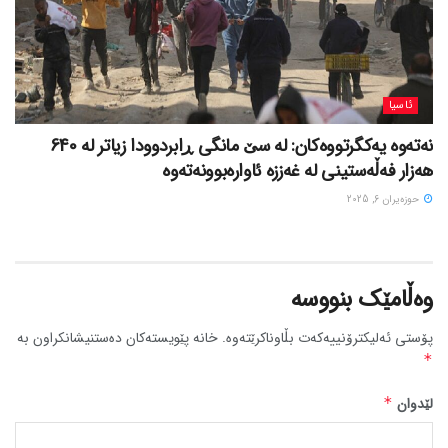
ئاسیا
نەتەوە یەکگرتووەکان: لە سێ مانگی ڕابردوودا زیاتر لە 640
هەزار فەڵەستینی لە غەززە ئاوارەبوونەتەوە
حوزه‌یران 6, 2025
وەڵامێک بنووسە
پۆستی ئەلیکترۆنییەکەت بڵاوناکرێتەوە.
خانە پێویستەکان دەستنیشانکراون بە
*
لێدوان
*