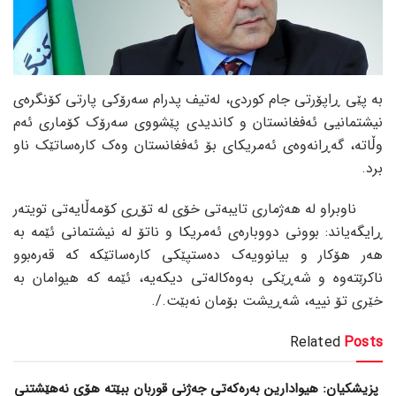
بە پێی ڕاپۆرتی جام کوردی، لەتیف پدرام سەرۆکی پارتی کۆنگرەی
نیشتمانیی ئەفغانستان و کاندیدی پێشووی سەرۆک کۆماری ئەم
وڵاتە، گەڕانەوەی ئەمریکای بۆ ئەفغانستان وەک کارەساتێک ناو
برد.
ناوبراو لە هەژماری تایبەتی خۆی لە تۆڕی کۆمەڵایەتی تویتەر
ڕایگەیاند: بوونی دووبارەی ئەمریکا و ناتۆ لە نیشتمانی ئێمە بە
هەر هۆکار و بیانوویەک دەستپێکی کارەساتێکە کە قەرەبوو
ناکرێتەوە و شەڕێکی بەوەکالەتی دیکەیە، ئێمە کە هیوامان بە
خێری تۆ نییە، شەڕیشت بۆمان نەبێت./.
Related
Posts
پزیشکیان: هیوادارین بەرەکەتی جەژنی قوربان ببێتە هۆی نەهێشتنی