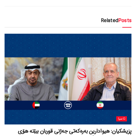
Related
Posts
ئاسیا
پزیشکیان: هیوادارین بەرەکەتی جەژنی قوربان ببێتە هۆی