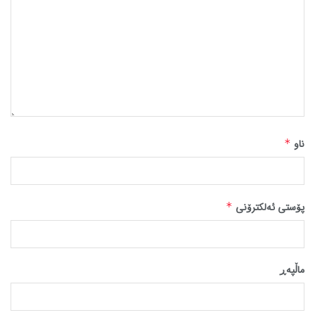
ناو
*
پۆستی ئەلکترۆنی
*
ماڵپه‌ڕ